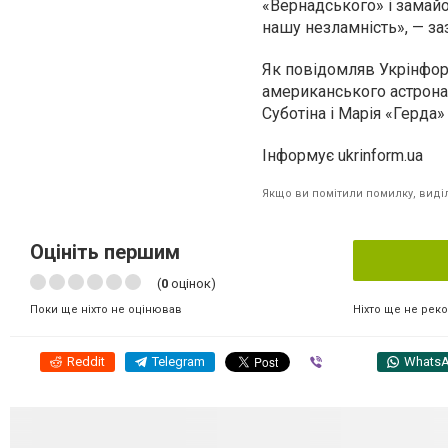
«Вернадського» і замайор
нашу незламність», — за
Як повідомляв Укрінфор
американського астрона
Суботіна і Марія «Герд
Інформує ukrinform.ua
Якщо ви помітили помилку, виділі
Оцініть першим
(
0
оцінок)
Ніхто ще не рек
Поки ще ніхто не оцінював
Reddit
Telegram
Viber
Whats