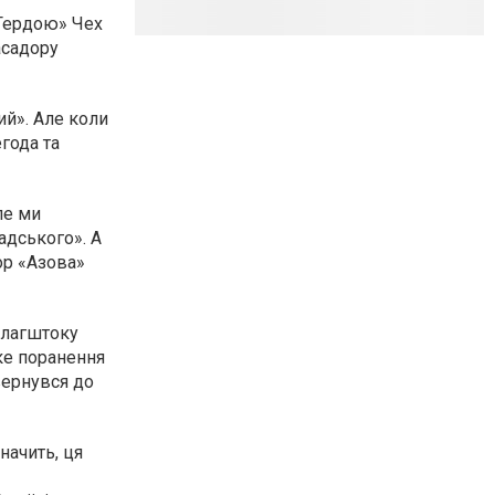
«Гердою» Чех
асадору
ий». Але коли
егода та
ле ми
адського». А
ор «Азова»
флагштоку
ке поранення
вернувся до
начить, ця