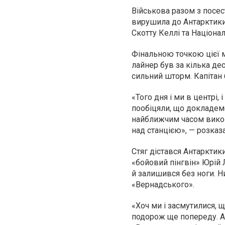
Військова разом з посе
вирушила до Антарктики 
Скотту Келлі та Націон
Фінальною точкою цієї м
лайнер був за кілька дес
сильний шторм. Капітан 
«Того дня і ми в центрі,
пообіцяли, що докладемо
найближчим часом викона
над станцією», — розка
Стяг дістався Антарктик
«бойовий пінгвін» Юрій
й залишився без ноги. Н
«Вернадського».
«Хоч ми і засмутилися, щ
подорож ще попереду. А 