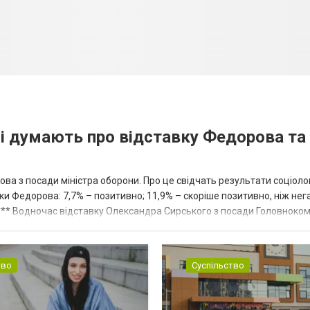
ці думають про відставку Федорова та
ва з посади міністра оборони. Про це свідчать результати соціоло
ки Федорова: 7,7% – позитивно; 11,9% – скоріше позитивно, ніж нег
. *** Водночас відставку Олександра Сирського з посади Головнок
до...
тво
Суспільство