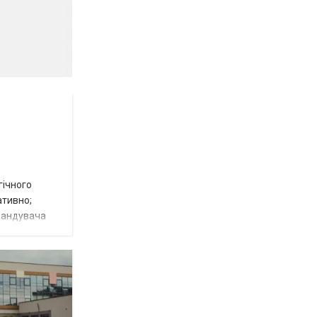
гічного
ативно;
омандувача