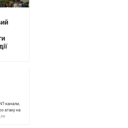
вий
ти
дії
INT-канали,
ро атаку на
для