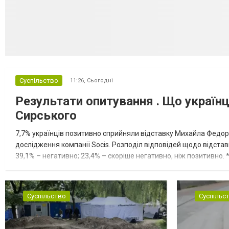
Суспільство
11:26,
Сьогодні
Результати опитування . Що україн
Сирського
7,7% українців позитивно сприйняли відставку Михайла Федоро
дослідження компанії Socis. Розподіл відповідей щодо відстав
39,1% – негативно; 23,4% – скоріше негативно, ніж позитивно
ЗСУ позитивно оцінили 40,6% опитаних. Розподіл відповідей що
Суспільство
Суспільс