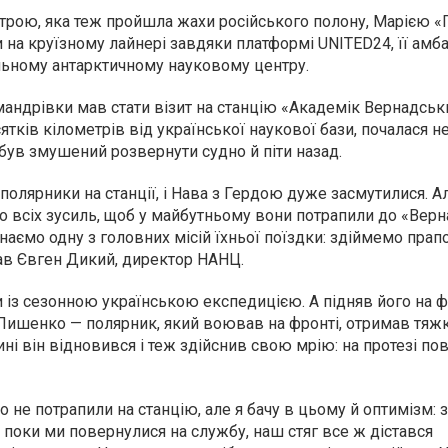
строю, яка теж пройшла жахи російського полону, Марією 
на круїзному лайнері завдяки платформі UNITED24, її амб
альному антарктичному науковому центру.
андрівки мав стати візит на станцію «Академік Вернадськ
ятків кілометрів від української наукової бази, почалася н
був змушений розвернути судно й піти назад.
 і полярники на станції, і Нава з Гердою дуже засмутилися. А
 всіх зусиль, щоб у майбутньому вони потрапили до «Верн
ємо одну з головних місій їхньої поїздки: здіймемо прап
зав Євген Дикий, директор НАНЦ.
и із сезонною українською експедицією. А підняв його на 
 Лишенко — полярник, який воював на фронті, отримав тяж
ині він відновився і теж здійснив свою мрію: на протезі по
о не потрапили на станцію, але я бачу в цьому й оптимізм: з
поки ми повернулися на службу, наш стяг все ж дістався