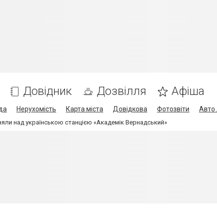
Довідник
Дозвілля
Афіша
да
Нерухомість
Карта міста
Довідкова
Фотозвіти
Авто 
няли над українською станцією «Академік Вернадський»