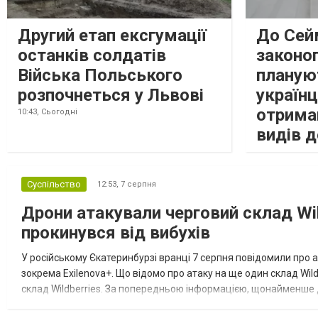
Другий етап ексгумації
До Сей
останків солдатів
законоп
Війська Польського
планую
розпочнеться у Львові
україн
отрима
10:43,
Сьогодні
видів 
Суспільство
12:53,
7 серпня
Дрони атакували черговий склад Wil
прокинувся від вибухів
У російському Єкатеринбурзі вранці 7 серпня повідомили про а
зокрема Exilenova+. Що відомо про атаку на ще один склад Wild
склад Wildberries. За попередньою інформацією, щонайменше
посилення російської армії. Росіяни втікають зі складу після а...