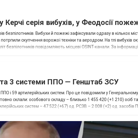
 Керчі серія вибухів, у Феодосії поже
ів безпілотників. Вибухи й пожежі зафіксували одразу в кількох міс
р потрпили скупчення ворожої техніки та аеродром. На тлі вибухів о
літ безпілотників повідомляють місцеві OSINT-канали. За інформаці
...
 та 3 системи ППО — Генштаб ЗСУ
и ППО і 59 артилерійських систем. Про це повідомили у Генеральному
товно склали: особового складу – близько 1 455 420 (+1 210) осіб та
лерійських систем – 47 522 (+67) од. РСЗВ – 2 008 (+2) од. засобів 