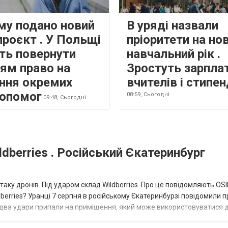
му подано новий
В уряді назвали
роєкт . У Польщі
пріоритети на но
ть повернути
навчальний рік .
цям право на
Зростуть зарпла
ння окремих
вчителів і стипен
допомог
08:59,
Сьогодні
09:48,
Сьогодні
dberries . Російський Єкатеринбург
таку дронів. Під ударом склад Wildberries. Про це повідомляють OS
berries? Уранці 7 серпня в російському Єкатеринбурзі повідомили п
 два удари припали на приміщення, який може використовуватися 