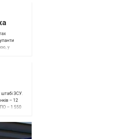
жа
тах
купанти
єю, у
 штабі ЗСУ.
нків – 12
ППО – 1 550