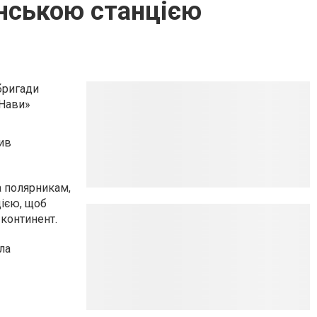
їнською станцією
бригади
«Нави»
ив
а полярникам,
цією, щоб
 континент.
ла