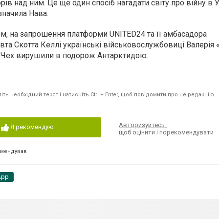
ів над ним. Це ще один спосіб нагадати світу про війну в У
значила Нава.
м, на запрошення платформи UNITED24 та її амбасадора
вта Скотта Келлі українські військовослужбовиці Валерія 
а» Чех вирушили в подорож Антарктидою.
ть необхідний текст і натисніть Ctrl + Enter, щоб повідомити про це редакцію
Авторизуйтесь
,
Я рекомендую
щоб оцінити і порекомендувати
омендував
App