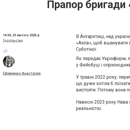
Прапор бригади 
14:30,
23 лютого 2025 р.
В Антарктиці, над укра
Суспільство
«Азов», щоб вшанувати ї
Суботіної.
Як передає Укрінформ, 
у Фейсбуці і оприлюднив
Ефименко Анастасия
У травні 2022 року, пер
що дуже хотіла б поїхат
вистояти. Потому вона п
Навесні 2023 року Нава п
реальністю.