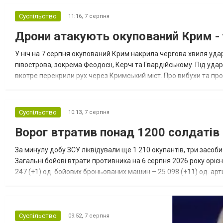
Суспільство
11:16,
7 серпня
Дрони атакують окупований Крим - у
У ніч на 7 серпня окупований Крим накрила чергова хвиля удар
півострова, зокрема Феодосії, Керчі та Гвардійському. Під уда
вкотре перекрили рух через Кримський міст. Про вибухи та про
Феодосії був приліт, ймовірно, по скупченню техніки в районі кол
Суспільство
10:13,
7 серпня
Ворог втратив понад 1200 солдатів
За минулу добу ЗСУ ліквідували ще 1 210 окупантів, три засоб
Загальні бойові втрати противника на 6 серпня 2026 року орієн
247 (+1) од. бойових броньованих машин – 25 098 (+11) од. арти
(+3) од. наземних робототехнічних комплексі...
Суспільство
09:52,
7 серпня