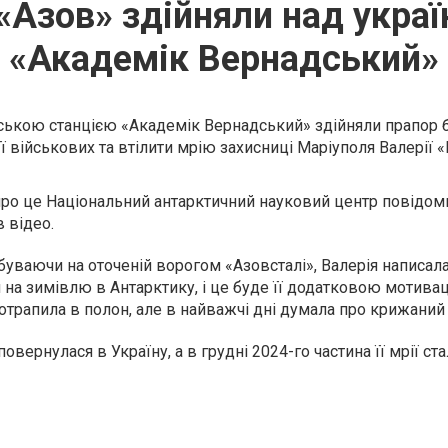
«Азов» здійняли над укра
«Академік Вернадський»
їнською станцією «Академік Вернадський» здійняли прапор 
ї військових та втілити мрію захисниці Маріуполя Валерії 
про це Національний антарктичний науковий центр повідом
 відео.
ебуваючи на оточеній ворогом «Азовсталі», Валерія написал
и на зимівлю в Антарктику, і це буде її додатковою мотива
отрапила в полон, але в найважчі дні думала про крижаний
овернулася в Україну, а в грудні 2024-го частина її мрії ста