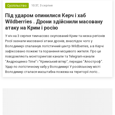
Суспільство
10:37,
3 серпня
Під ударом опинилися Керч і хаб
Wildberries . Дрони здійснили масовану
атаку на Крим і росію
У ніч на 3 серпня тимчасово окупований Крим та низка регіонів
Росії зазнали масованої атаки дронів, внаслідок чого у
Володимирі спалахнув логістичний центр Wildberries, а в Керчі
зафіксовано пожежі та поранення місцевого жителя. Про це
повідомляють моніторингові канали та Telegram-канали
"Андрющенко Time" і "Кримський вітер", передає "Апостроф".
Удар по логістичному хабу у Володимирі У російському місті
Володимир сталася масштабна пожежа на території логіс...