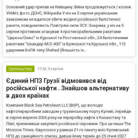
Основний удар припав на Київщину. Війна продовжується / колаж
УНІАН, фото ДСНС, Wikipedia У ніч на 5 серпня українським
захисникам не вдалося збити жодної російської балістичної
ракети, повідомляють Повітряні сили ЗСУ. Зокрема, у ніч на 5
серпня противник атакував 4 протикорабельними ракетами
"Циркон/Онікс" із Курської та Ростовської обл., 24 балістичними
ракетами "Іскандер-М/С-400" із Брянської та Курської обл., 115
ударними БпЛА типу Shahed (більшість із...
Суспільство
17:24,
3 серпня
Єдиний НПЗ Грузії відмовився від
російської нафти . Знайшов альтернативу
в двох країнах
Компанія Black Sea Petroleum LLC (BSP), що володіє
нафтопереробним заводом у грузинському порту Кулеві, перейде
в серпні-вересні 2026 року на переробку нафти з Казахстану та
Лівії, припинивши закупівлі російської сировини. Про це пише The
Moscow Times. Євросоюз у рамках 21-го пакету вніс Кулевський
НПЗ до санкційного списку, давши йому термін до 25 січня 2027