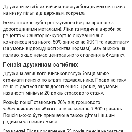
Дружини загиблих військовослужбовців мають право
на низку пільг від держави, зокрема:
Безкоштовне зубопротезування (окрім протезів з
дорогоцінними металами). Ліки та медичні вироби за
рецептом. Санаторно-курортне лікування або
компенсація за нього. 50% знижка на ЖКП та квартплату
(за умови відповідності житла нормам). 50% знижка на
паливо, якщо немає центрального опалення в будинку.
Пенсія дружинам загиблих
Дружина загиблого військовослужбовця може
отримати пенсію по втраті годувальника. Право на таку
пенсію дається після досягнення 50 років, за умови
наявності мінімум 20 років страхового стажу.
Розмір пенсії становить 70% від грошового
забезпечення загиблого, але не менше 7 800 гривень.
Пенсія може бути призначена також дітям і іншим
родичам за певних умов.
Зауважте!
Після досягнення 55 років пенсія надається