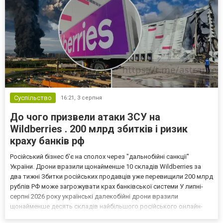
Суспільство
16:21,
3 серпня
До чого призвели атаки ЗСУ на
Wildberries . 200 млрд збитків і ризик
краху банків рф
Російський бізнес б'є на сполох через "дальнобійні санкції"
України. Дрони вразили щонайменше 10 складів Wildberries за
два тижні Збитки російських продавців уже перевищили 200 млрд
рублів РФ може загрожувати крах банківської системи У липні-
серпні 2026 року українські далекобійні дрони вразили
щонайменше десять складів найбільшого російського онлайн-
рітейлера Wildberries, спровокувавши масштабні пожежі. Поки