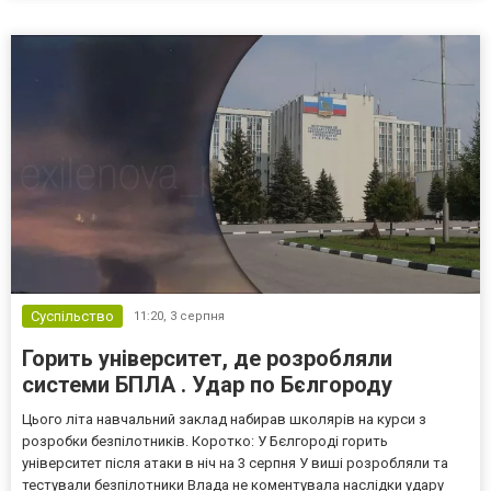
Кремль заперечує роль компанії в постачанні тов...
Суспільство
11:20,
3 серпня
Горить університет, де розробляли
системи БПЛА . Удар по Бєлгороду
Цього літа навчальний заклад набирав школярів на курси з
розробки безпілотників. Коротко: У Бєлгороді горить
університет після атаки в ніч на 3 серпня У виші розробляли та
тестували безпілотники Влада не коментувала наслідки удару