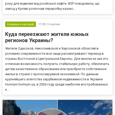
року для відмови від російської нафти. BSP повідомила, що
завод у Кулеві розпочав переробку казахс...
Новини компаній
17:09,
3 серпня
Куда переезжают жители южных
регионов Украины?
Жители Одесской, Николаевской и Херсонской областей в
условиях современности все чаще рассматривают переезд в
страны Восточной и Центральной Европы. Для многих из них это
отличная возможность получить стабильную работу, обеспечить
детям качественное образование или приобрести собственное
жилье в стране с прогнозируемой экономикой. По данным
крупнейшего агентства зарубежной недвижимости в Украине
Homium homium.ua, в 2026 году среди наиболее востребованных
н...