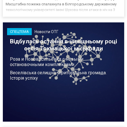
Масштабна пожежа спалахнула в Білгородському державному
технологічному університеті імені Шухова після атаки в ніч на 3
серпня - у цьому закладі розробляли та тестували безпілотники.
Як пише російський Telegram-канал Astra, наслі...
Новости ОТГ
СПЕЦТЕМА
Відбулась остання в нинішньому році
сесія Токмацької міськради
Роза и Нововасильевка с новыми
остановочными комплексами
Веселівська селищна територіальна громада.
Історія успіху