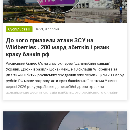
Суспільство
16:21,
3 серпня
До чого призвели атаки ЗСУ на
Wildberries . 200 млрд збитків і ризик
краху банків рф
Російський бізнес б'є на сполох через "дальнобійні санкції"
України. Дрони вразили щонайменше 10 складів Wildberries за
два тижні Збитки російських продавців уже перевищили 200 млрд
рублів РФ може загрожувати крах банківської системи У липні-
серпні 2026 року українські далекобійні дрони вразили
щонайменше десять складів найбільшого російського онлайн-
рітейлера Wildberries, спровокувавши масштабні пожежі. Поки
Кремль заперечує роль компанії в постачанні тов...