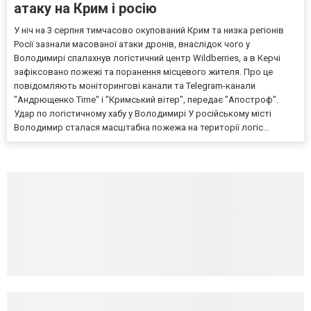
атаку на Крим і росію
У ніч на 3 серпня тимчасово окупований Крим та низка регіонів
Росії зазнали масованої атаки дронів, внаслідок чого у
Володимирі спалахнув логістичний центр Wildberries, а в Керчі
зафіксовано пожежі та поранення місцевого жителя. Про це
повідомляють моніторингові канали та Telegram-канали
"Андрющенко Time" і "Кримський вітер", передає "Апостроф".
Удар по логістичному хабу у Володимирі У російському місті
Володимир сталася масштабна пожежа на території логіс...