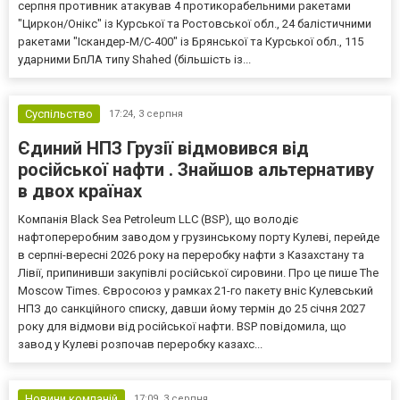
серпня противник атакував 4 протикорабельними ракетами
"Циркон/Онікс" із Курської та Ростовської обл., 24 балістичними
ракетами "Іскандер-М/С-400" із Брянської та Курської обл., 115
ударними БпЛА типу Shahed (більшість із...
Суспільство
17:24,
3 серпня
Єдиний НПЗ Грузії відмовився від
російської нафти . Знайшов альтернативу
в двох країнах
Компанія Black Sea Petroleum LLC (BSP), що володіє
нафтопереробним заводом у грузинському порту Кулеві, перейде
в серпні-вересні 2026 року на переробку нафти з Казахстану та
Лівії, припинивши закупівлі російської сировини. Про це пише The
Moscow Times. Євросоюз у рамках 21-го пакету вніс Кулевський
НПЗ до санкційного списку, давши йому термін до 25 січня 2027
року для відмови від російської нафти. BSP повідомила, що
завод у Кулеві розпочав переробку казахс...
Новини компаній
17:09,
3 серпня