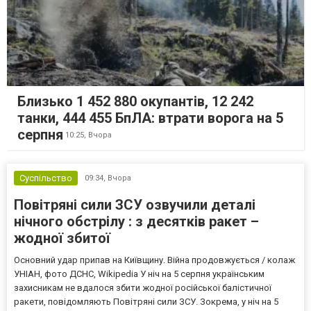
Близько 1 452 880 окупантів, 12 242
танки, 444 455 БпЛА: втрати ворога на 5
серпня
10:25,
Вчора
Суспільство
09:34,
Вчора
Повітряні сили ЗСУ озвучили деталі
нічного обстрілу : з десятків ракет –
жодної збитої
Основний удар припав на Київщину. Війна продовжується / колаж
УНІАН, фото ДСНС, Wikipedia У ніч на 5 серпня українським
захисникам не вдалося збити жодної російської балістичної
ракети, повідомляють Повітряні сили ЗСУ. Зокрема, у ніч на 5