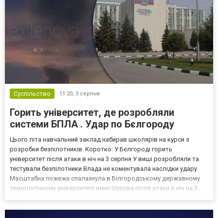
Суспільство
11:20,
3 серпня
Горить університет, де розробляли
системи БПЛА . Удар по Бєлгороду
Цього літа навчальний заклад набирав школярів на курси з
розробки безпілотників. Коротко: У Бєлгороді горить
університет після атаки в ніч на 3 серпня У виші розробляли та
тестували безпілотники Влада не коментувала наслідки удару
Масштабна пожежа спалахнула в Білгородському державному
технологічному університеті імені Шухова після атаки в ніч на 3
серпня - у цьому закладі розробляли та тестували безпілотники.
Як пише російський Telegram-канал Astra, наслі...