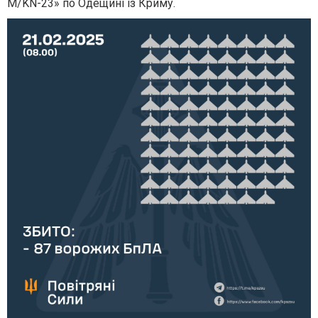
М/KN-23» по Одещині із Криму.