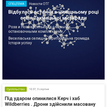
Новости ОТГ
СПЕЦТЕМА
Відбулась остання в нинішньому році
сесія Токмацької міськради
Роза и Нововасильевка с новыми
остановочными комплексами
Веселівська селищна територіальна громада.
Історія успіху
Суспільство
10:37,
3 серпня
Під ударом опинилися Керч і хаб
Wildberries . Дрони здійснили масовану