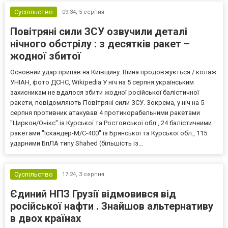
Суспільство
09:34,
5 серпня
Повітряні сили ЗСУ озвучили деталі
нічного обстрілу : з десятків ракет –
жодної збитої
Основний удар припав на Київщину. Війна продовжується / колаж
УНІАН, фото ДСНС, Wikipedia У ніч на 5 серпня українським
захисникам не вдалося збити жодної російської балістичної
ракети, повідомляють Повітряні сили ЗСУ. Зокрема, у ніч на 5
серпня противник атакував 4 протикорабельними ракетами
"Циркон/Онікс" із Курської та Ростовської обл., 24 балістичними
ракетами "Іскандер-М/С-400" із Брянської та Курської обл., 115
ударними БпЛА типу Shahed (більшість із...
Суспільство
17:24,
3 серпня
Єдиний НПЗ Грузії відмовився від
російської нафти . Знайшов альтернативу
в двох країнах