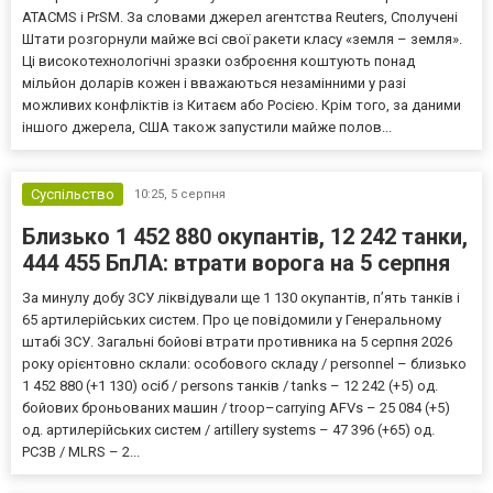
ATACMS і PrSM. За словами джерел агентства Reuters, Сполучені
Штати розгорнули майже всі свої ракети класу «земля – земля».
Ці високотехнологічні зразки озброєння коштують понад
мільйон доларів кожен і вважаються незамінними у разі
можливих конфліктів із Китаєм або Росією. Крім того, за даними
іншого джерела, США також запустили майже полов...
Суспільство
10:25,
5 серпня
Близько 1 452 880 окупантів, 12 242 танки,
444 455 БпЛА: втрати ворога на 5 серпня
За минулу добу ЗСУ ліквідували ще 1 130 окупантів, пʼять танків і
65 артилерійських систем. Про це повідомили у Генеральному
штабі ЗСУ. Загальні бойові втрати противника на 5 серпня 2026
року орієнтовно склали: особового складу / personnel – близько
1 452 880 (+1 130) осіб / persons танків / tanks – 12 242 (+5) од.
бойових броньованих машин / troop–carrying AFVs – 25 084 (+5)
од. артилерійських систем / artillery systems – 47 396 (+65) од.
РСЗВ / MLRS – 2...