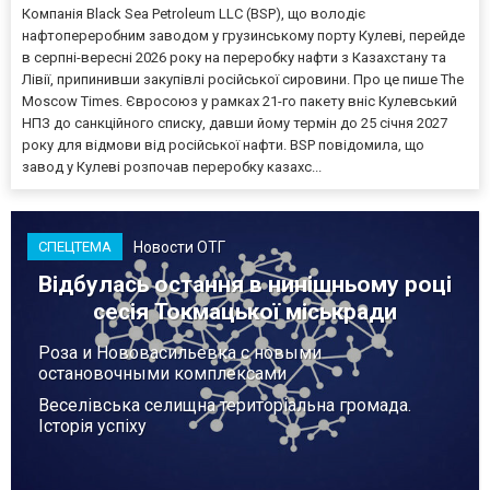
Компанія Black Sea Petroleum LLC (BSP), що володіє
нафтопереробним заводом у грузинському порту Кулеві, перейде
в серпні-вересні 2026 року на переробку нафти з Казахстану та
Лівії, припинивши закупівлі російської сировини. Про це пише The
Moscow Times. Євросоюз у рамках 21-го пакету вніс Кулевський
НПЗ до санкційного списку, давши йому термін до 25 січня 2027
року для відмови від російської нафти. BSP повідомила, що
завод у Кулеві розпочав переробку казахс...
Новости ОТГ
СПЕЦТЕМА
Відбулась остання в нинішньому році
сесія Токмацької міськради
Роза и Нововасильевка с новыми
остановочными комплексами
Веселівська селищна територіальна громада.
Історія успіху