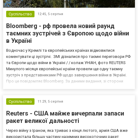
Суспільство
12:45,
5 серпня
Bloomberg - рф провела новий раунд
таємних зустрічей з Європою щодо війни
в Україні
Водночас у Кремлі та європейських країнах відмовилися
коментувати ці зустрічі. ЗМІ дізналися про таємні переговори РФ
та Європи щодо війни в Україні / / колаж УНІАН, фото REUTERS
Минулого місяця європейські країни провели ще одну таємну
зустріч з представниками РФ щодо завершення війни в Україні.
Про це повідомляє Bloomberg. За даними видання, зі сторони
Європи до цих переговорів долучилися колишні
високопосадовці Великої Британії, Франції, Німеччини та Р...
Суспільство
11:29,
5 серпня
Reuters - США майже вичерпали запаси
ракет великої дальності
Через війну з Іраном, яка триває з кінця лютого, армія США вже
використала більшу частину наземних високоточних ракет