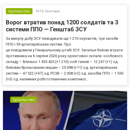
Суспільство
10:13,
Сьогодні
Ворог втратив понад 1200 солдатів та 3
системи ППО — Генштаб ЗСУ
За минулу добу ЗСУ ліквідували ще 1 210 окупантів, три засоби
ППО і 59 артилерійських систем. Про
це повідомили у Генеральному штабі ЗСУ. Загальні бойові втрати
противника на 6 серпня 2026 року орієнтовно склали: особового
складу – близько 1 455 420 (+1 210) осіб танків – 12 247 (+1) од.
бойових броньованих машин – 25 098 (+11) од. артилерійських
систем – 47 522 (+67) од. РСЗВ – 2 008 (+2) од. засобів ППО – 1 550
(+3) од. наземних робототехнічних комплексі...
Суспільство