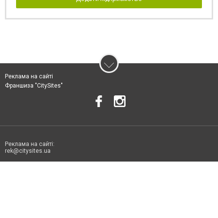
Реклама на сайті
Франшиза "CitySites"
Реклама на сайті:
rek@citysites.ua
Допускається цитування матеріалів без отримання попередньої згоди
06178.com.ua за умови розміщення в тексті обов'язкового посилання на
06178.com.ua - Сайт міста Токмака. Для інтернет-видань обов'язкове
розміщення прямого, відкритого для пошукових систем гіперпосилання
на цитовані статті не нижче другого абзацу в тексті або в якості джерела.
Порушення виняткових прав переслідується Законом.
Матеріали з плашками "Новини компаній", "Промо", "Партнерський