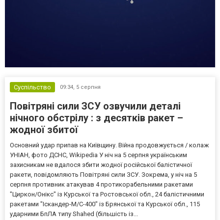
Суспільство
09:34,
5 серпня
Повітряні сили ЗСУ озвучили деталі
нічного обстрілу : з десятків ракет –
жодної збитої
Основний удар припав на Київщину. Війна продовжується / колаж
УНІАН, фото ДСНС, Wikipedia У ніч на 5 серпня українським
захисникам не вдалося збити жодної російської балістичної
ракети, повідомляють Повітряні сили ЗСУ. Зокрема, у ніч на 5
серпня противник атакував 4 протикорабельними ракетами
"Циркон/Онікс" із Курської та Ростовської обл., 24 балістичними
ракетами "Іскандер-М/С-400" із Брянської та Курської обл., 115
ударними БпЛА типу Shahed (більшість із...