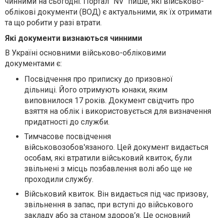
чинними на сьогодні. Портал "NV" пише, які військово-
облікові документи (ВОД) є актуальними, як їх отримати
та що робити у разі втрати.
Які документи визнаються чинними
В Україні основними військово-обліковими
документами є:
Посвідчення про приписку до призовної
дільниці.
Його отримують юнаки, яким
виповнилося 17 років. Документ свідчить про
взяття на облік і використовується для визначення
придатності до служби.
Тимчасове посвідчення
військовозобов'язаного.
Цей документ видається
особам, які втратили військовий квиток, були
звільнені з місць позбавлення волі або ще не
проходили службу.
Військовий квиток.
Він видається під час призову,
звільнення в запас, при вступі до військового
закладу або за станом здоров’я. Це основний