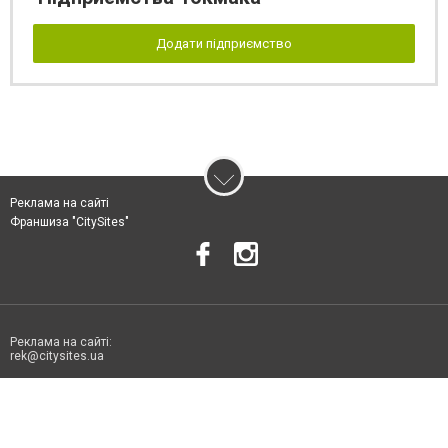
Додати підприємство
Реклама на сайті
Франшиза "CitySites"
Реклама на сайті:
rek@citysites.ua
Допускається цитування матеріалів без отримання попередньої згоди
06178.com.ua за умови розміщення в тексті обов'язкового посилання на
06178.com.ua - Сайт міста Токмака. Для інтернет-видань обов'язкове
розміщення прямого, відкритого для пошукових систем гіперпосилання
на цитовані статті не нижче другого абзацу в тексті або в якості джерела.