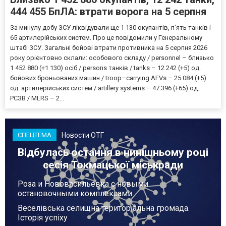
444 455 БпЛА: втрати ворога на 5 серпня
За минулу добу ЗСУ ліквідували ще 1 130 окупантів, пʼять танків і
65 артилерійських систем. Про це повідомили у Генеральному
штабі ЗСУ. Загальні бойові втрати противника на 5 серпня 2026
року орієнтовно склали: особового складу / personnel – близько
1 452 880 (+1 130) осіб / persons танків / tanks – 12 242 (+5) од.
бойових броньованих машин / troop–carrying AFVs – 25 084 (+5)
од. артилерійських систем / artillery systems – 47 396 (+65) од.
РСЗВ / MLRS – 2...
Новости ОТГ
СПЕЦТЕМА
Відбулась остання в нинішньому році
сесія Токмацької міськради
Роза и Нововасильевка с новыми
остановочными комплексами
Веселівська селищна територіальна громада.
Історія успіху