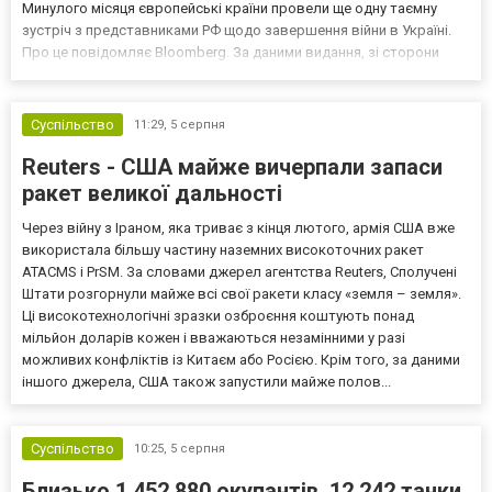
Минулого місяця європейські країни провели ще одну таємну
зустріч з представниками РФ щодо завершення війни в Україні.
Про це повідомляє Bloomberg. За даними видання, зі сторони
Європи до цих переговорів долучилися колишні
високопосадовці Великої Британії, Франції, Німеччини та Р...
Суспільство
11:29,
5 серпня
Reuters - США майже вичерпали запаси
ракет великої дальності
Через війну з Іраном, яка триває з кінця лютого, армія США вже
використала більшу частину наземних високоточних ракет
ATACMS і PrSM. За словами джерел агентства Reuters, Сполучені
Штати розгорнули майже всі свої ракети класу «земля – земля».
Ці високотехнологічні зразки озброєння коштують понад
мільйон доларів кожен і вважаються незамінними у разі
можливих конфліктів із Китаєм або Росією. Крім того, за даними
іншого джерела, США також запустили майже полов...
Суспільство
10:25,
5 серпня
Близько 1 452 880 окупантів, 12 242 танки,