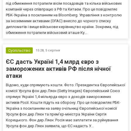
під обмеження потрапили вісім посадовців та кілька військових
компаній через співпрацю з РФ та Китаєм. Про це повідомляє
РБК-Україна з посиланням на Bloomberg. Управління з контролю
за іноземними активами (OFAC) внесло до чорного списку
дипломатів і вище військове керівництво країни. Зокрема, під
обмеження потрапили військовий аташе Ку...
Суспільство
15:28,
5 серпня
ЄС дасть Україні 1,4 млрд євро з
заморожених активів РФ після нічної
атаки
Відомо, куди спрямують кошти. Фото: Президентка Європейської
комісії Урсула фон дер Ляєн (Getty Images) Європейський Союз
спрямує Україні 1,4 мільярда євро з доходів заморожених
активів Росії. Кошти підуть на оборону. Про це повідомляє РБК-
Україна з посиланням на заяву очільниці Європейської комісії
Урсули фон дер Ляєн та прем'єр-міністра України Сергія
Корецького. Фон дер Ляєн: Росія має заплатити за руйнування
Урсула фон дер Ляєн заявила, що ЄС надасть У...