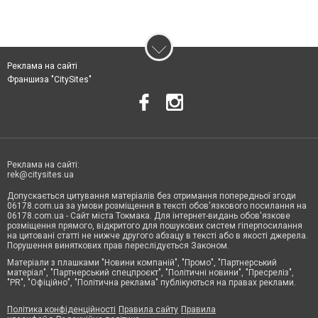
Реклама на сайті
Франшиза "CitySites"
Реклама на сайті:
rek@citysites.ua
Допускається цитування матеріалів без отримання попередньої згоди
06178.com.ua за умови розміщення в тексті обов'язкового посилання на
06178.com.ua - Сайт міста Токмака. Для інтернет-видань обов'язкове
розміщення прямого, відкритого для пошукових систем гіперпосилання
на цитовані статті не нижче другого абзацу в тексті або в якості джерела.
Порушення виняткових прав переслідується Законом.
Матеріали з плашками "Новини компаній", "Промо", "Партнерський
матеріал", "Партнерський спецпроєкт", "Політичні новини", "Пресреліз",
"PR", "Офіційно", "Політична реклама" публікуються на правах реклами.
Політика конфіденційності
Правила сайту
Правила