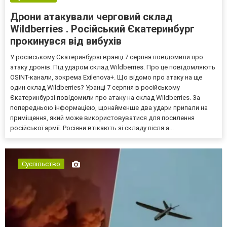
Дрони атакували черговий склад
Wildberries . Російський Єкатеринбург
прокинувся від вибухів
У російському Єкатеринбурзі вранці 7 серпня повідомили про
атаку дронів. Під ударом склад Wildberries. Про це повідомляють
OSINT-канали, зокрема Exilenova+. Що відомо про атаку на ще
один склад Wildberries? Уранці 7 серпня в російському
Єкатеринбурзі повідомили про атаку на склад Wildberries. За
попередньою інформацією, щонайменше два удари припали на
приміщення, який може використовуватися для посилення
російської армії. Росіяни втікають зі складу після а...
Суспільство