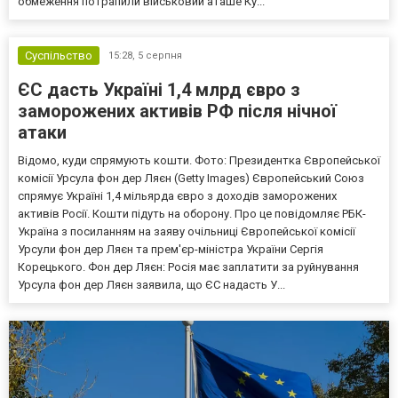
обмеження потрапили військовий аташе Ку...
Суспільство
15:28,
5 серпня
ЄС дасть Україні 1,4 млрд євро з
заморожених активів РФ після нічної
атаки
Відомо, куди спрямують кошти. Фото: Президентка Європейської
комісії Урсула фон дер Ляєн (Getty Images) Європейський Союз
спрямує Україні 1,4 мільярда євро з доходів заморожених
активів Росії. Кошти підуть на оборону. Про це повідомляє РБК-
Україна з посиланням на заяву очільниці Європейської комісії
Урсули фон дер Ляєн та прем'єр-міністра України Сергія
Корецького. Фон дер Ляєн: Росія має заплатити за руйнування
Урсула фон дер Ляєн заявила, що ЄС надасть У...