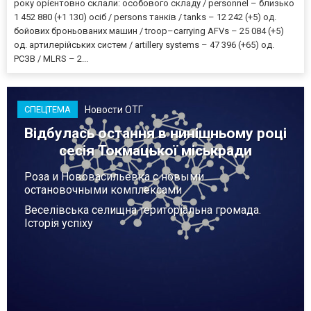
року орієнтовно склали: особового складу / personnel – близько
1 452 880 (+1 130) осіб / persons танків / tanks – 12 242 (+5) од.
бойових броньованих машин / troop–carrying AFVs – 25 084 (+5)
од. артилерійських систем / artillery systems – 47 396 (+65) од.
РСЗВ / MLRS – 2...
Новости ОТГ
СПЕЦТЕМА
Відбулась остання в нинішньому році
сесія Токмацької міськради
Роза и Нововасильевка с новыми
остановочными комплексами
Веселівська селищна територіальна громада.
Історія успіху