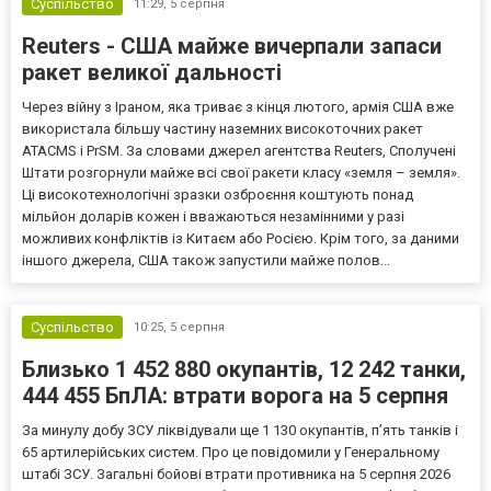
Суспільство
11:29,
5 серпня
Reuters - США майже вичерпали запаси
ракет великої дальності
Через війну з Іраном, яка триває з кінця лютого, армія США вже
використала більшу частину наземних високоточних ракет
ATACMS і PrSM. За словами джерел агентства Reuters, Сполучені
Штати розгорнули майже всі свої ракети класу «земля – земля».
Ці високотехнологічні зразки озброєння коштують понад
мільйон доларів кожен і вважаються незамінними у разі
можливих конфліктів із Китаєм або Росією. Крім того, за даними
іншого джерела, США також запустили майже полов...
Суспільство
10:25,
5 серпня
Близько 1 452 880 окупантів, 12 242 танки,
444 455 БпЛА: втрати ворога на 5 серпня
За минулу добу ЗСУ ліквідували ще 1 130 окупантів, пʼять танків і
65 артилерійських систем. Про це повідомили у Генеральному
штабі ЗСУ. Загальні бойові втрати противника на 5 серпня 2026