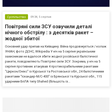
Суспільство
09:34,
5 серпня
Повітряні сили ЗСУ озвучили деталі
нічного обстрілу : з десятків ракет –
жодної збитої
Основний удар припав на Київщину. Війна продовжується / колаж
УНІАН, фото ДСНС, Wikipedia У ніч на 5 серпня українським
захисникам не вдалося збити жодної російської балістичної
ракети, повідомляють Повітряні сили ЗСУ. Зокрема, у ніч на 5
серпня противник атакував 4 протикорабельними ракетами
"Циркон/Онікс" із Курської та Ростовської обл., 24 балістичними
ракетами "Іскандер-М/С-400" із Брянської та Курської обл., 115
ударними БпЛА типу Shahed (більшість із...