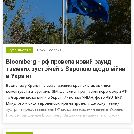
Суспільство
12:45,
5 серпня
Bloomberg - рф провела новий раунд
таємних зустрічей з Європою щодо війни
в Україні
Водночас у Кремлі та європейських країнах відмовилися
коментувати ці зустрічі. ЗМІ дізналися про таємні переговори РФ
та Європи щодо війни в Україні / / колаж УНІАН, фото REUTERS
Минулого місяця європейські країни провели ще одну таємну
зустріч з представниками РФ щодо завершення війни в Україні.
Про це повідомляє Bloomberg. За даними видання, зі сторони
Європи до цих переговорів долучилися колишні
високопосадовці Великої Британії, Франції, Німеччини та Р...