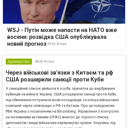
WSJ - Путін може напасти на НАТО вже
восени: розвідка США опублікувала
новий прогноз
09:52,
Вчора
Суспільство
08:09,
Вчора
Через військові зв'язки з Китаєм та рф
США розширили санкції проти Куби
У санкційний список увійшла й особа, причетна до вербування
кубинців на війну в Україну. США розширили санкції проти Куби,
під обмеження потрапили вісім посадовців та кілька військових
компаній через співпрацю з РФ та Китаєм. Про це повідомляє
РБК-Україна з посиланням на Bloomberg. Управління з контролю
за іноземними активами (OFAC) внесло до чорного списку
дипломатів і вище військове керівництво країни. Зокрема, під