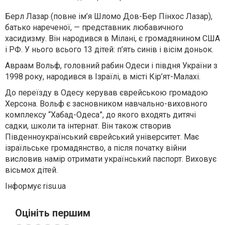
Берл Лазар (повне ім’я Шломо Дов-Бер Пінхос Лазар),
батько нареченої, — представник любавичного
хасидизму. Він народився в Мілані, є громадянином США
і РФ. У нього всього 13 дітей: п’ять синів і вісім доньок.
Авраам Вольф, головний рабин Одеси і півдня України з
1998 року, народився в Ізраїлі, в місті Кір’ят-Малахі.
До переїзду в Одесу керував єврейською громадою
Херсона. Вольф є засновником навчально-виховного
комплексу “Хабад-Одеса”, до якого входять дитячі
садки, школи та інтернат. Він також створив
Південноукраїнський єврейський університет. Має
ізраїльське громадянство, а після початку війни
висловив намір отримати український паспорт. Виховує
вісьмох дітей.
Інформує risu.ua
Оцініть першим