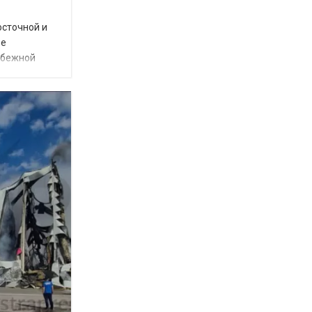
осточной и
ое
убежной