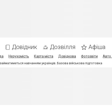
Довідник
Дозвілля
Афіша
да
Нерухомість
Карта міста
Довідкова
Фотозвіти
Авто 
 займатиметься навчанням українців. Базова військова підготовка