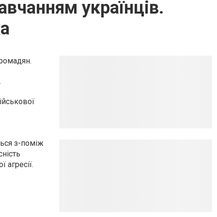
авчанням українців.
ка
громадян.
.
ійськової
ться з-поміж
сність
 агресії.