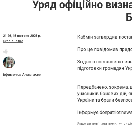
Уряд офіційно визн
Б
21:26,
15 лютого 2025 р.
Кабмін затвердив постан
Суспільство
Про це повідомив предст
Згідно з постановою вне
підготовки громадян Укр
Ефименко Анастасия
Передбачено, зокрема, щ
учасників бойових дій, я
України та брали безпосе
Інформує donpatriot.new
Якщо ви помітили помилку, виділі