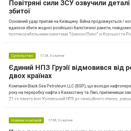
Повітряні сили ЗСУ озвучили деталі 
збитої
Основний удар припав на Київщину. Війна продовжується / кол
вдалося збити жодної російської балістичної ракети, повідомля
протикорабельними ракетами "Циркон/Онікс" із Курської та Рос
Курської обл., 115 ударними БпЛА типу Shahed (більшість із...
Суспільство
17:24,
3 серпня
Єдиний НПЗ Грузії відмовився від р
двох країнах
Компанія Black Sea Petroleum LLC (BSP), що володіє нафтопер
року на переробку нафти з Казахстану та Лівії, припинивши за
21-го пакету вніс Кулевський НПЗ до санкційного списку, давши
повідомила, що завод у Кулеві розпочав переробку казахс...
Новини компаній
17:09,
3 серпня