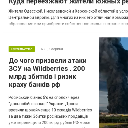
Куда переезжают жители южных ре
Жители Одесской, Николаевской и Херсонской областей в усл
Центральной Европы. Для многих из них это отличная возмож
образование или приобрести собственное жилье в стране с 
недвижимости в Украине Homium homium.ua, в 2026 году среди
Суспільство
16:21,
3 серпня
До чого призвели атаки
ЗСУ на Wildberries . 200
млрд збитків і ризик
краху банків рф
Російський бізнес б'є на сполох через
"дальнобійні санкції" України. Дрони
вразили щонайменше 10 складів Wildberries
за два тижні Збитки російських продавців
уже перевищили 200 млрд рублів РФ може