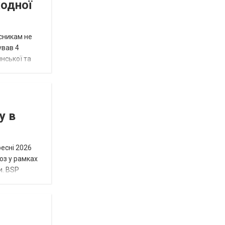
жодної
исникам не
ував 4
нської та
у в
ресні 2026
юз у рамках
и. BSP