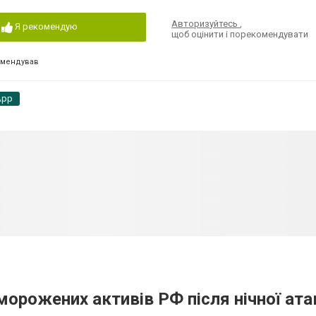
Авторизуйтесь
,
Я рекомендую
щоб оцінити і порекомендувати
омендував
App
аморожених активів РФ після нічної ата