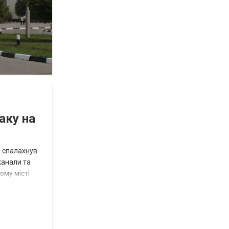
аку на
і спалахнув
канали та
ому місті