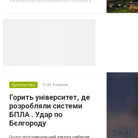
загрожувати крах банківської системи У
липні-серпні 2026 року українські
далекобійні дрони вразили щонайменше
десять складів найбільшого російського
онлайн-рітейлера Wildberries,
спровокувавши масштабні пожежі. Поки
Кремль заперечує роль компанії в
постачанні тов...
Суспільство
11:20,
3 серпня
Горить університет, де
розробляли системи
БПЛА . Удар по
Бєлгороду
Цього літа навчальний заклад набирав