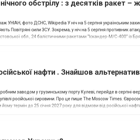
нічного обстрілу : з десятків ракет – 
аж УНІАН, фото ДСНС, Wikipedia У ніч на 5 серпня українським зах
ють Повітряні сили ЗСУ. Зокрема, у ніч на 5 серпня противник атак
товської обл., 24 балістичними ракетами "Іскандер-М/С-400" із Бря
осійської нафти . Знайшов альтернатив
еробним заводом у грузинському порту Кулеві, перейде в серпні-ве
купівлі російської сировини. Про це пише The Moscow Times. Євросо
 йому термін до 25 січня 2027 року для відмови від російської нафт