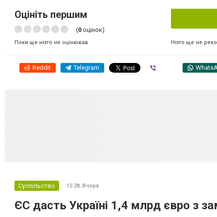
Оцініть першим
(
0
оцінок)
Ніхто ще не рек
Поки ще ніхто не оцінював
Reddit
Telegram
Viber
Whats
Суспільство
15:28,
Вчора
ЄС дасть Україні 1,4 млрд євро з з