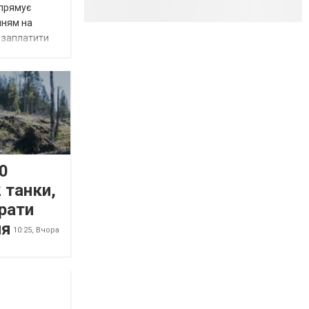
спрямує
нням на
є заплатити
0
 танки,
рати
ня
10:25,
Вчора