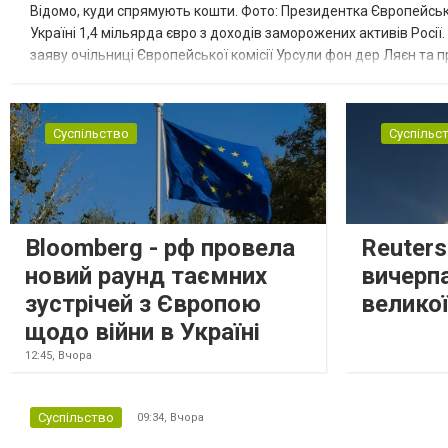
Відомо, куди спрямують кошти. Фото: Президентка Європейсько
Україні 1,4 мільярда євро з доходів заморожених активів Росі
заяву очільниці Європейської комісії Урсули фон дер Ляєн та п
за руйнування Урсула фон дер Ляєн заявила, що ЄС надасть У..
Суспільство
Суспільс
Bloomberg - рф провела
Reuter
новий раунд таємних
вичерп
зустрічей з Європою
великої
щодо війни в Україні
12:45,
Вчора
Суспільство
09:34,
Вчора