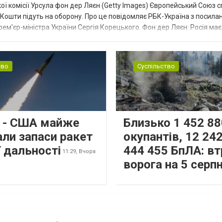
ї комісії Урсула фон дер Ляєн (Getty Images) Європейський Союз 
ї. Кошти підуть на оборону. Про це повідомляє РБК-Україна з посила
рем'єр-міністра України Сергія Корецького. Фон дер Ляєн: Росія ма
.
тво
Суспільство
s - США майже
Близько 1 452 88
али запаси ракет
окупантів, 12 242
 дальності
444 455 БпЛА: вт
11:29,
Вчора
ворога на 5 серп