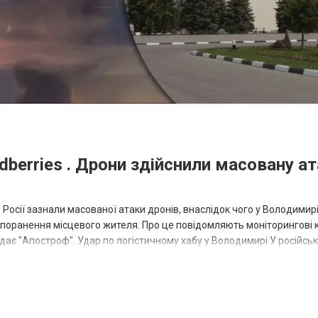
dberries . Дрони здійснили масовану ат
в Росії зазнали масованої атаки дронів, внаслідок чого у Володимир
та поранення місцевого жителя. Про це повідомляють моніторингові 
ає "Апостроф". Удар по логістичному хабу у Володимирі У російськ