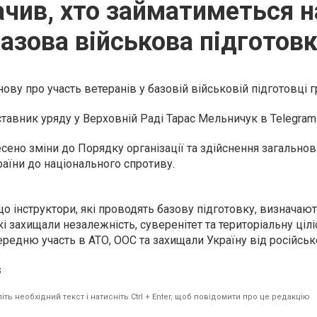
ачив, хто займатиметься н
азова військова підготов
ову про участь ветеранів у базовій військовій підготовці 
авник уряду у Верховній Раді Тарас Мельничук в Telegram
сено зміни до Порядку організації та здійснення загальнов
аїни до національного спротиву.
о інструктори, які проводять базову підготовку, визначаю
кі захищали незалежність, суверенітет та територіальну цілі
редню участь в АТО, ООС та захищали Україну від російської
s
ть необхідний текст і натисніть Ctrl + Enter, щоб повідомити про це редакцію