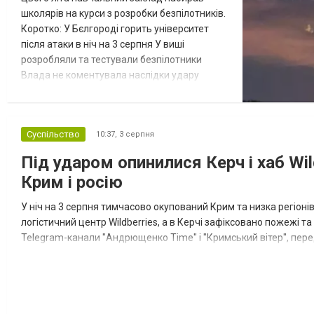
школярів на курси з розробки безпілотників.
Коротко: У Бєлгороді горить університет
після атаки в ніч на 3 серпня У виші
розробляли та тестували безпілотники
Влада не коментувала наслідки удару
Відбулась
Масштабна пожежа спалахнула в
Білгородському державному
остання
технологічному університеті імені Шухова
Суспільство
10:37,
3 серпня
Новости
після атаки в ніч на 3 серпня - у цьому
в
СПЕЦТЕМА
ОТГ
закладі розробляли та тестували
Під ударом опинилися Керч і хаб Wil
нинішньому
безпілотники. Як пише російський Telegram-
Крим і росію
канал Astra, наслі...
році
У ніч на 3 серпня тимчасово окупований Крим та низка регіоні
сесія
логістичний центр Wildberries, а в Керчі зафіксовано пожежі 
Telegram-канали "Андрющенко Time" і "Кримський вітер", перед
Токмацької
Володимир сталася масштабна пожежа на території логіс...
міськради
Роза