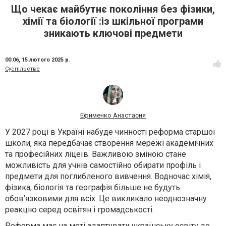
Що чекає майбутнє покоління без фізики,
хімії та біології :із шкільної програми
зникають ключові предмети
00:06,
15 лютого 2025 р.
Суспільство
Ефименко Анастасия
У 2027 році в Україні набуде чинності реформа старшої
школи, яка передбачає створення мережі академічних
та професійних ліцеїв. Важливою зміною стане
можливість для учнів самостійно обирати профіль і
предмети для поглибленого вивчення. Водночас хімія,
фізика, біологія та географія більше не будуть
обов’язковими для всіх. Це викликало неоднозначну
реакцію серед освітян і громадськості.
Реформа має на меті адаптувати українську освіту до