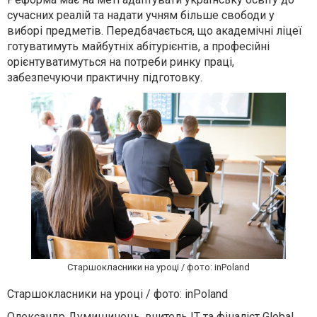
сучасних реалій та надати учням більше свободи у
виборі предметів. Передбачається, що академічні ліцеї
готуватимуть майбутніх абітурієнтів, а професійні
орієнтуватимуться на потреби ринку праці,
забезпечуючи практичну підготовку.
Старшокласники на уроці / фото: inPoland
Старшокласники на уроці / фото: inPoland
Олександр Думишинець, вчитель ІТ та фіналіст Global