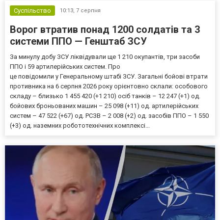
Суспільство
10:13,
7 серпня
Ворог втратив понад 1200 солдатів та 3
системи ППО — Генштаб ЗСУ
За минулу добу ЗСУ ліквідували ще 1 210 окупантів, три засоби
ППО і 59 артилерійських систем. Про
це повідомили у Генеральному штабі ЗСУ. Загальні бойові втрати
противника на 6 серпня 2026 року орієнтовно склали: особового
складу – близько 1 455 420 (+1 210) осіб танків – 12 247 (+1) од.
бойових броньованих машин – 25 098 (+11) од. артилерійських
систем – 47 522 (+67) од. РСЗВ – 2 008 (+2) од. засобів ППО – 1 550
(+3) од. наземних робототехнічних комплексі...