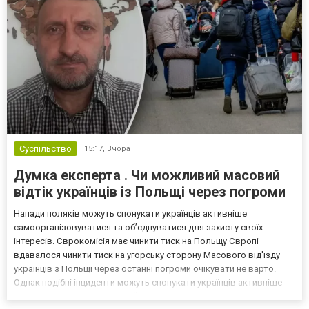
Суспільство
15:17,
Вчора
Думка експерта . Чи можливий масовий
відтік українців із Польщі через погроми
Напади поляків можуть спонукати українців активніше
самоорганізовуватися та об’єднуватися для захисту своїх
інтересів. Єврокомісія має чинити тиск на Польщу Європі
вдавалося чинити тиск на угорську сторону Масового від'їзду
українців з Польщі через останні погроми очікувати не варто.
Однак подібні інциденти можуть спонукати українців активніше
самоорганізовуватися та об’єднуватися для захисту своїх