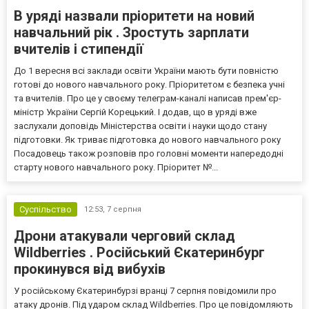
В уряді назвали пріоритети на новий
навчальний рік . Зростуть зарплати
вчителів і стипендії
До 1 вересня всі заклади освіти України мають бути повністю
готові до нового навчального року. Пріоритетом є безпека учні
та вчителів. Про це у своєму телеграм-каналі написав прем'єр-
міністр України Сергій Корецький. І додав, що в уряді вже
заслухали доповідь Міністерства освіти і науки щодо стану
підготовки. Як триває підготовка до нового навчального року
Посадовець також розповів про головні моменти напередодні
старту нового навчального року. Пріоритет №...
Суспільство
12:53,
7 серпня
Дрони атакували черговий склад
Wildberries . Російський Єкатеринбург
прокинувся від вибухів
У російському Єкатеринбурзі вранці 7 серпня повідомили про
атаку дронів. Під ударом склад Wildberries. Про це повідомляють