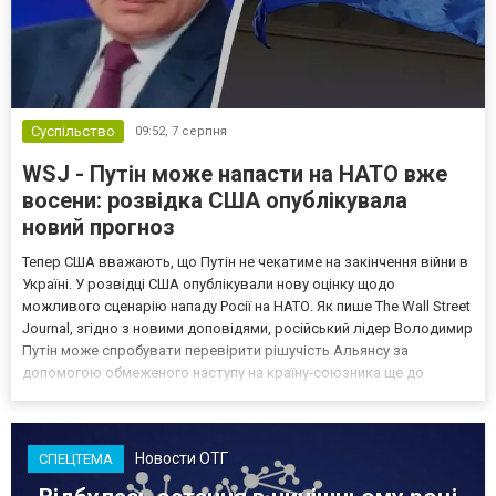
Суспільство
09:52,
7 серпня
WSJ - Путін може напасти на НАТО вже
восени: розвідка США опублікувала
новий прогноз
Тепер США вважають, що Путін не чекатиме на закінчення війни в
Україні. У розвідці США опублікували нову оцінку щодо
можливого сценарію нападу Росії на НАТО. Як пише The Wall Street
Journal, згідно з новими доповідями, російський лідер Володимир
Путін може спробувати перевірити рішучість Альянсу за
допомогою обмеженого наступу на країну-союзника ще до
закінчення війни в Україні. Ці нові оцінки з’явилися на тлі нестачі
деяких критично важливих боєприпасів,...
Новости ОТГ
СПЕЦТЕМА