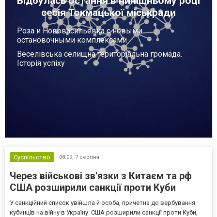
Відбулась остання в нинішньому році
сесія Токмацької міськради
Роза и Нововасильевка с новыми
остановочными комплексами
Веселівська селищна територіальна громада.
Історія успіху
Суспільство
08:09,
7 серпня
Через військові зв'язки з Китаєм та рф
США розширили санкції проти Куби
У санкційний список увійшла й особа, причетна до вербування
кубинців на війну в Україну. США розширили санкції проти Куби,