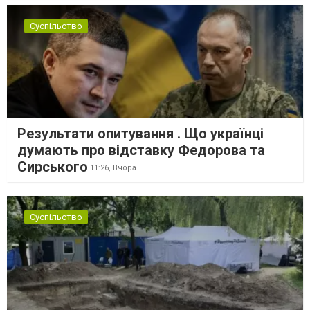
інтересів. Таку думку висловив директор Центру досліджень...
Суспільство
Результати опитування . Що українці
думають про відставку Федорова та
Сирського
11:26,
Вчора
Суспільство