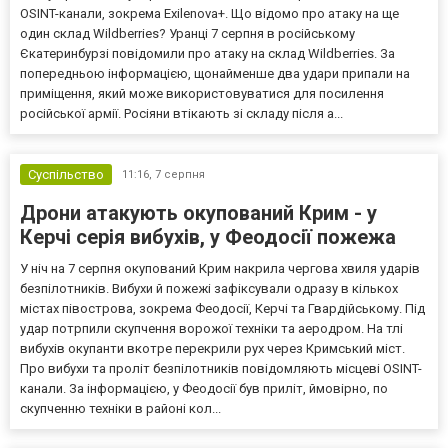
OSINT-канали, зокрема Exilenova+. Що відомо про атаку на ще
один склад Wildberries? Уранці 7 серпня в російському
Єкатеринбурзі повідомили про атаку на склад Wildberries. За
попередньою інформацією, щонайменше два удари припали на
приміщення, який може використовуватися для посилення
російської армії. Росіяни втікають зі складу після а...
Суспільство
11:16,
7 серпня
Дрони атакують окупований Крим - у
Керчі серія вибухів, у Феодосії пожежа
У ніч на 7 серпня окупований Крим накрила чергова хвиля ударів
безпілотників. Вибухи й пожежі зафіксували одразу в кількох
містах півострова, зокрема Феодосії, Керчі та Гвардійському. Під
удар потрпили скупчення ворожої техніки та аеродром. На тлі
вибухів окупанти вкотре перекрили рух через Кримський міст.
Про вибухи та проліт безпілотників повідомляють місцеві OSINT-
канали. За інформацією, у Феодосії був приліт, ймовірно, по
скупченню техніки в районі кол...