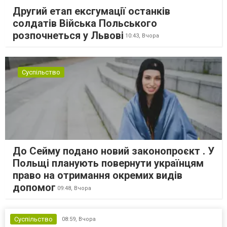
Другий етап ексгумації останків
солдатів Війська Польського
розпочнеться у Львові
10:43,
Вчора
Суспільство
До Сейму подано новий законопроєкт . У
Польщі планують повернути українцям
право на отримання окремих видів
допомог
09:48,
Вчора
Суспільство
08:59,
Вчора