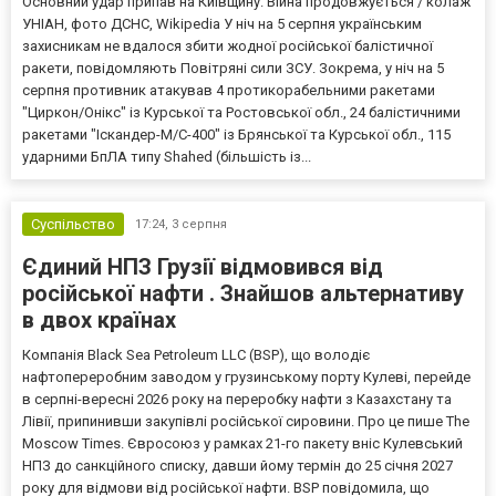
Основний удар припав на Київщину. Війна продовжується / колаж
УНІАН, фото ДСНС, Wikipedia У ніч на 5 серпня українським
захисникам не вдалося збити жодної російської балістичної
ракети, повідомляють Повітряні сили ЗСУ. Зокрема, у ніч на 5
серпня противник атакував 4 протикорабельними ракетами
"Циркон/Онікс" із Курської та Ростовської обл., 24 балістичними
ракетами "Іскандер-М/С-400" із Брянської та Курської обл., 115
ударними БпЛА типу Shahed (більшість із...
Суспільство
17:24,
3 серпня
Єдиний НПЗ Грузії відмовився від
російської нафти . Знайшов альтернативу
в двох країнах
Компанія Black Sea Petroleum LLC (BSP), що володіє
нафтопереробним заводом у грузинському порту Кулеві, перейде
в серпні-вересні 2026 року на переробку нафти з Казахстану та
Лівії, припинивши закупівлі російської сировини. Про це пише The
Moscow Times. Євросоюз у рамках 21-го пакету вніс Кулевський
НПЗ до санкційного списку, давши йому термін до 25 січня 2027
року для відмови від російської нафти. BSP повідомила, що