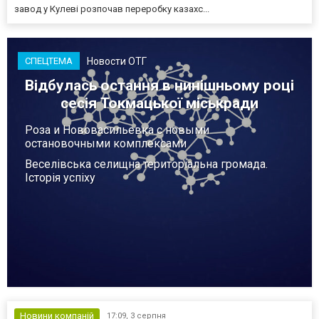
завод у Кулеві розпочав переробку казахс...
Новости ОТГ
СПЕЦТЕМА
Відбулась остання в нинішньому році
сесія Токмацької міськради
Роза и Нововасильевка с новыми
остановочными комплексами
Веселівська селищна територіальна громада.
Історія успіху
Новини компаній
17:09,
3 серпня