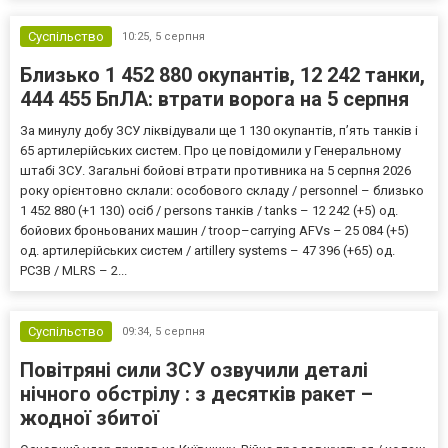
Суспільство
10:25,
5 серпня
Близько 1 452 880 окупантів, 12 242 танки,
444 455 БпЛА: втрати ворога на 5 серпня
За минулу добу ЗСУ ліквідували ще 1 130 окупантів, пʼять танків і
65 артилерійських систем. Про це повідомили у Генеральному
штабі ЗСУ. Загальні бойові втрати противника на 5 серпня 2026
року орієнтовно склали: особового складу / personnel – близько
1 452 880 (+1 130) осіб / persons танків / tanks – 12 242 (+5) од.
бойових броньованих машин / troop–carrying AFVs – 25 084 (+5)
од. артилерійських систем / artillery systems – 47 396 (+65) од.
РСЗВ / MLRS – 2...
Суспільство
09:34,
5 серпня
Повітряні сили ЗСУ озвучили деталі
нічного обстрілу : з десятків ракет –
жодної збитої