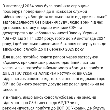
В листопаді 2024 року була прийнята спрощена
процедура повернення до військової служби
військовослужбовців та звільнення їх від кримінальної
відповідальності без рішення суду , якщо вони під час
дії воєнного стану вперше вчинили СЗЧ чи
дезертирство до набрання чинності Закону України
4087-IX від 21.11.2024 року, тобто до 29 листопада 2024
року, і добровільно висловили бажання повернутись до
військової служби до 01 березня 2025 року.
Для цього потрібно подати рапорт через застосунок
«Армія+», прикріпивши рекомендаційний лист від
частини, яка потребує військовослужбовця та прибути
до ВСП ЗС України. Алгоритм наступних дій буде
відрізнятись залежно від того чи внесені відомості про
СЗЧ до Єдиного реєстру досудових розслідувань чи не
внесені.
У випадку, якщо військовослужбовець не знає, чи
відомості про СЗЧ внесені до ЄРДР чи ні,
рекомендуються прибути до ВСП ЗС України, де будуть