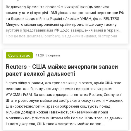
Водночас у Кремлі та європейських країнах відмовилися
коментувати ці зустрічі. ЗМІ дізналися про таємні переговори РФ
та Європи щодо війни в Україні / / колаж УНІАН, фото REUTERS
Минулого місяця європейські країни провели ще одну таємну
зустріч з представниками РФ щодо завершення війни в Україні.
Про це повідомляє Bloomberg. За даними видання, зі сторони
Європи до цих переговорів долучилися колишні
високопосадовці Великої Британії, Франції, Німеччини та Р...
Суспільство
11:29,
5 серпня
Reuters - США майже вичерпали запаси
ракет великої дальності
Через війну з Іраном, яка триває з кінця лютого, армія США вже
використала більшу частину наземних високоточних ракет
ATACMS і PrSM. За словами джерел агентства Reuters, Сполучені
Штати розгорнули майже всі свої ракети класу «земля – земля».
Ці високотехнологічні зразки озброєння коштують понад
мільйон доларів кожен і вважаються незамінними у разі
можливих конфліктів із Китаєм або Росією. Крім того, за даними
іншого джерела, США також запустили майже полов...