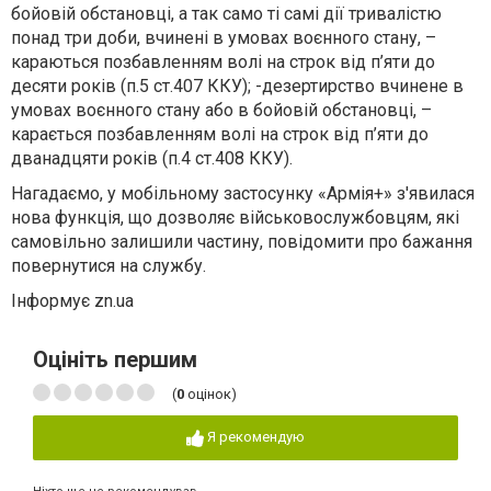
бойовій обстановці, а так само ті самі дії тривалістю
понад три доби, вчинені в умовах воєнного стану, –
караються позбавленням волі на строк від п’яти до
десяти років (п.5 ст.407 ККУ); -дезертирство вчинене в
умовах воєнного стану або в бойовій обстановці, –
карається позбавленням волі на строк від п’яти до
дванадцяти років (п.4 ст.408 ККУ).
Нагадаємо, у мобільному застосунку «Армія+» з'явилася
нова функція, що дозволяє військовослужбовцям, які
самовільно залишили частину, повідомити про бажання
повернутися на службу.
Інформує zn.ua
Оцініть першим
(
0
оцінок)
Я рекомендую