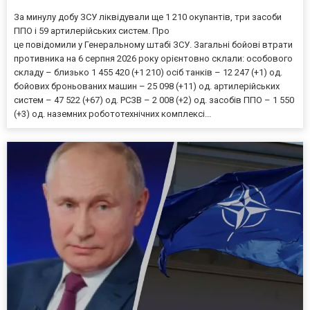
За минулу добу ЗСУ ліквідували ще 1 210 окупантів, три засоби
ППО і 59 артилерійських систем. Про
це повідомили у Генеральному штабі ЗСУ. Загальні бойові втрати
противника на 6 серпня 2026 року орієнтовно склали: особового
складу – близько 1 455 420 (+1 210) осіб танків – 12 247 (+1) од.
бойових броньованих машин – 25 098 (+11) од. артилерійських
систем – 47 522 (+67) од. РСЗВ – 2 008 (+2) од. засобів ППО – 1 550
(+3) од. наземних робототехнічних комплексі...