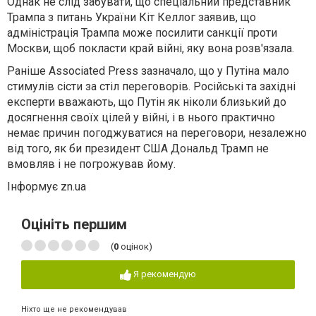
Однак не слід забувати, що спеціальний представник
Трампа з питань України Кіт Келлог заявив, що
адміністрація Трампа може посилити санкції проти
Москви, щоб покласти край війні, яку вона розв'язала.
Раніше Associated Press зазначало, що у Путіна мало
стимулів сісти за стіл переговорів. Російські та західні
експерти вважають, що Путін як ніколи близький до
досягнення своїх цілей у війні, і в нього практично
немає причин погоджуватися на переговори, незалежно
від того, як би президент США Дональд Трамп не
вмовляв і не погрожував йому.
Інформує zn.ua
Оцініть першим
(
0
оцінок)
Я рекомендую
Ніхто ще не рекомендував