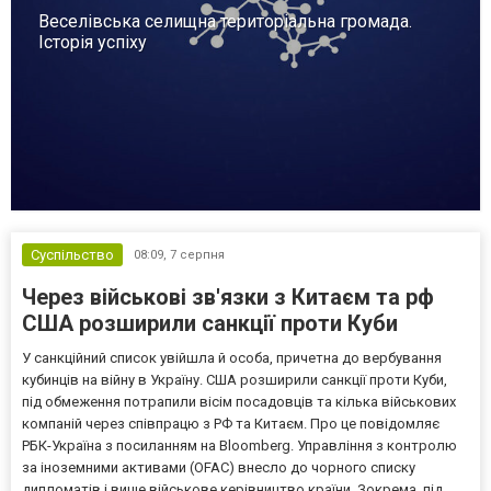
Веселівська селищна територіальна громада.
Історія успіху
Суспільство
08:09,
7 серпня
Через військові зв'язки з Китаєм та рф
США розширили санкції проти Куби
У санкційний список увійшла й особа, причетна до вербування
кубинців на війну в Україну. США розширили санкції проти Куби,
під обмеження потрапили вісім посадовців та кілька військових
компаній через співпрацю з РФ та Китаєм. Про це повідомляє
РБК-Україна з посиланням на Bloomberg. Управління з контролю
за іноземними активами (OFAC) внесло до чорного списку
дипломатів і вище військове керівництво країни. Зокрема, під