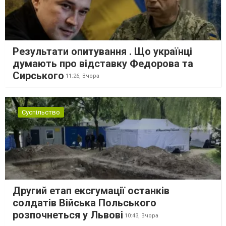
Результати опитування . Що українці
думають про відставку Федорова та
Сирського
11:26,
Вчора
Суспільство
Другий етап ексгумації останків
солдатів Війська Польського
розпочнеться у Львові
10:43,
Вчора