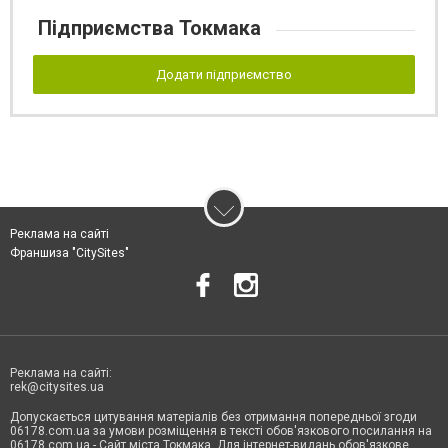
Підприємства Токмака
Додати підприємство
Реклама на сайті
Франшиза "CitySites"
Реклама на сайті:
rek@citysites.ua
Допускається цитування матеріалів без отримання попередньої згоди
06178.com.ua за умови розміщення в тексті обов'язкового посилання на
06178.com.ua - Сайт міста Токмака. Для інтернет-видань обов'язкове