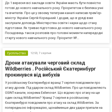
До 1 вересня всі заклади освіти України мають бути повністю
готові до нового навчального року. Пріоритетом є безпека учні
та вчителів. Про це у своєму телеграм-каналі написав прем'єр-
міністр України Сергій Корецький. І додав, що в уряді вже
заслухали доповідь Міністерства освіти і науки щодо стану
підготовки. Як триває підготовка до нового навчального року
Посадовець також розповів про головні моменти напередодні
старту нового навчального року. Пріоритет №...
Суспільство
12:53,
7 серпня
Дрони атакували черговий склад
Wildberries . Російський Єкатеринбург
прокинувся від вибухів
У російському Єкатеринбурзі вранці 7 серпня повідомили про
атаку дронів. Під ударом склад Wildberries. Про це повідомляють
OSINT-канали, зокрема Exilenova+. Що відомо про атаку на ще
один склад Wildberries? Уранці 7 серпня в російському
Єкатеринбурзі повідомили про атаку на склад Wildberries. За
попередньою інформацією, щонайменше два удари припали на