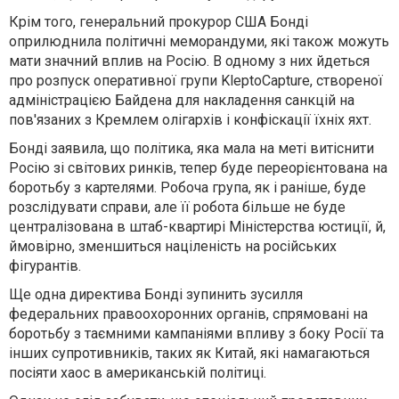
Крім того, генеральний прокурор США Бонді
оприлюднила політичні меморандуми, які також можуть
мати значний вплив на Росію. В одному з них йдеться
про розпуск оперативної групи KleptoCapture, створеної
адміністрацією Байдена для накладення санкцій на
пов'язаних з Кремлем олігархів і конфіскації їхніх яхт.
Бонді заявила, що політика, яка мала на меті витіснити
Росію зі світових ринків, тепер буде переорієнтована на
боротьбу з картелями. Робоча група, як і раніше, буде
розслідувати справи, але її робота більше не буде
централізована в штаб-квартирі Міністерства юстиції, й,
ймовірно, зменшиться націленість на російських
фігурантів.
Ще одна директива Бонді зупинить зусилля
федеральних правоохоронних органів, спрямовані на
боротьбу з таємними кампаніями впливу з боку Росії та
інших супротивників, таких як Китай, які намагаються
посіяти хаос в американській політиці.