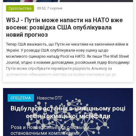
Суспільство
09:52,
7 серпня
WSJ - Путін може напасти на НАТО вже
восени: розвідка США опублікувала
новий прогноз
Тепер США вважають, що Путін не чекатиме на закінчення війни в
Україні. У розвідці США опублікували нову оцінку щодо
можливого сценарію нападу Росії на НАТО. Як пише The Wall Street
Journal, згідно з новими доповідями, російський лідер Володимир
Путін може спробувати перевірити рішучість Альянсу за
допомогою обмеженого наступу на країну-союзника ще до
закінчення війни в Україні. Ці нові оцінки з’явилися на тлі нестачі
деяких критично важливих боєприпасів,...
Новости ОТГ
СПЕЦТЕМА
Відбулась остання в нинішньому році
сесія Токмацької міськради
Роза и Нововасильевка с новыми
остановочными комплексами