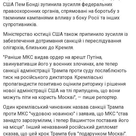
США Пем Бонді зупинила зусилля федеральних
правоохоронних органів, спрямовані на боротьбу з
таємними кампаніями впливу з боку Росії та інших
супротивників.
Міністерство юстиції США також припинило зусилля із
забезпечення дотримання санкцій і переслідування
олігархів, близьких до Кремля.
"Раніше МКС видав ордер на арешт Путіна,
звинувативши його у воєнних злочинах, але тепер
санкції адміністрації Трампа проти суду послаблюють
тиск на російського диктатора. Кремлівські
пропагандисти позитивно оцінили риторику і рішення
нової адміністрації США на тлі припущень, що вони
можуть піти на користь Москві", — пише репортер.
Один кремлівський чиновник назвав санкції Трампа
проти МКС "чудовою новиною" і заявив, що МКС "став
занадто зарозумілим, і тепер Вашингтон поставив його
на місце". Інший неназваний російський дипломат
сказав, що цей крок Трампа був "подарунком Москві".