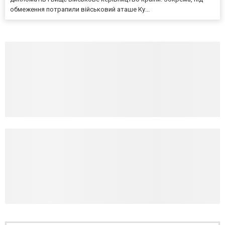
обмеження потрапили військовий аташе Ку...