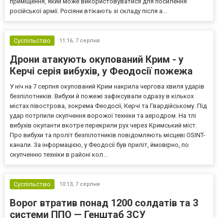
приміщення, який може використовуватися для посилення
російської армії. Росіяни втікають зі складу після а...
Суспільство
11:16,
7 серпня
Дрони атакують окупований Крим - у
Керчі серія вибухів, у Феодосії пожежа
У ніч на 7 серпня окупований Крим накрила чергова хвиля ударів
безпілотників. Вибухи й пожежі зафіксували одразу в кількох
містах півострова, зокрема Феодосії, Керчі та Гвардійському. Під
удар потрпили скупчення ворожої техніки та аеродром. На тлі
вибухів окупанти вкотре перекрили рух через Кримський міст.
Про вибухи та проліт безпілотників повідомляють місцеві OSINT-
канали. За інформацією, у Феодосії був приліт, ймовірно, по
скупченню техніки в районі кол...
Суспільство
10:13,
7 серпня
Ворог втратив понад 1200 солдатів та 3
системи ППО — Генштаб ЗСУ