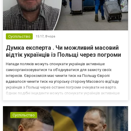
Суспільство
15:17,
Вчора
Думка експерта . Чи можливий масовий
відтік українців із Польщі через погроми
Напади поляків можуть спонукати українців активніше
самоорганізовуватися та об’єднуватися для захисту своїх
інтересів. Єврокомісія має чинити тиск на Польщу Європі
вдавалося чинити тиск на угорську сторону Масового від'їзду
українців з Польщі через останні погроми очікувати не варто.
Однак подібні інциденти можуть спонукати українців активніше
самоорганізовуватися та об’єднуватися для захисту своїх
інтересів. Таку думку висловив директор Центру досліджень...
Суспільство