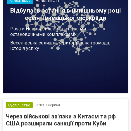
Новости ОТГ
СПЕЦТЕМА
Відбулась остання в нинішньому році
сесія Токмацької міськради
Роза и Нововасильевка с новыми
остановочными комплексами
Веселівська селищна територіальна громада.
Історія успіху
Суспільство
08:09,
7 серпня
Через військові зв'язки з Китаєм та рф
США розширили санкції проти Куби