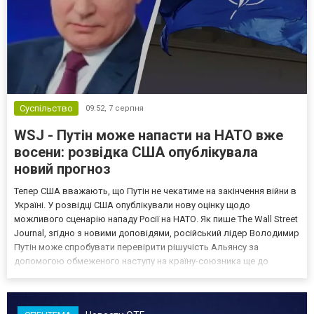
Суспільство
09:52,
7 серпня
WSJ - Путін може напасти на НАТО вже
восени: розвідка США опублікувала
новий прогноз
Тепер США вважають, що Путін не чекатиме на закінчення війни в
Україні. У розвідці США опублікували нову оцінку щодо
можливого сценарію нападу Росії на НАТО. Як пише The Wall Street
Journal, згідно з новими доповідями, російський лідер Володимир
Путін може спробувати перевірити рішучість Альянсу за
допомогою обмеженого наступу на країну-союзника ще до
закінчення війни в Україні. Ці нові оцінки з’явилися на тлі нестачі
деяких критично важливих боєприпасів,...