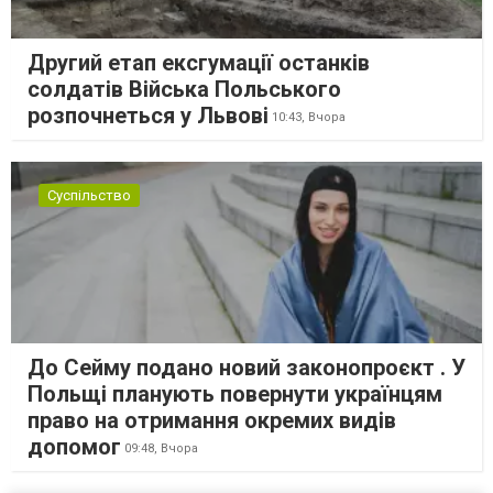
Другий етап ексгумації останків
солдатів Війська Польського
розпочнеться у Львові
10:43,
Вчора
Суспільство
До Сейму подано новий законопроєкт . У
Польщі планують повернути українцям
право на отримання окремих видів
допомог
09:48,
Вчора