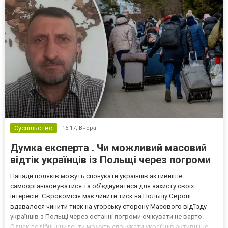
Суспільство
15:17,
Вчора
Думка експерта . Чи можливий масовий
відтік українців із Польщі через погроми
Напади поляків можуть спонукати українців активніше
самоорганізовуватися та об’єднуватися для захисту своїх
інтересів. Єврокомісія має чинити тиск на Польщу Європі
вдавалося чинити тиск на угорську сторону Масового від'їзду
українців з Польщі через останні погроми очікувати не варто.
Однак подібні інциденти можуть спонукати українців активніше