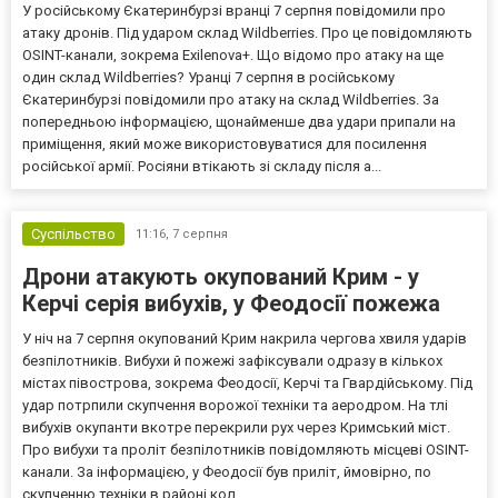
У російському Єкатеринбурзі вранці 7 серпня повідомили про
атаку дронів. Під ударом склад Wildberries. Про це повідомляють
OSINT-канали, зокрема Exilenova+. Що відомо про атаку на ще
один склад Wildberries? Уранці 7 серпня в російському
Єкатеринбурзі повідомили про атаку на склад Wildberries. За
попередньою інформацією, щонайменше два удари припали на
приміщення, який може використовуватися для посилення
російської армії. Росіяни втікають зі складу після а...
Суспільство
11:16,
7 серпня
Дрони атакують окупований Крим - у
Керчі серія вибухів, у Феодосії пожежа
У ніч на 7 серпня окупований Крим накрила чергова хвиля ударів
безпілотників. Вибухи й пожежі зафіксували одразу в кількох
містах півострова, зокрема Феодосії, Керчі та Гвардійському. Під
удар потрпили скупчення ворожої техніки та аеродром. На тлі
вибухів окупанти вкотре перекрили рух через Кримський міст.
Про вибухи та проліт безпілотників повідомляють місцеві OSINT-
канали. За інформацією, у Феодосії був приліт, ймовірно, по
скупченню техніки в районі кол...