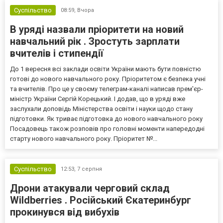
Суспільство
08:59,
Вчора
В уряді назвали пріоритети на новий
навчальний рік . Зростуть зарплати
вчителів і стипендії
До 1 вересня всі заклади освіти України мають бути повністю
готові до нового навчального року. Пріоритетом є безпека учні
та вчителів. Про це у своєму телеграм-каналі написав прем'єр-
міністр України Сергій Корецький. І додав, що в уряді вже
заслухали доповідь Міністерства освіти і науки щодо стану
підготовки. Як триває підготовка до нового навчального року
Посадовець також розповів про головні моменти напередодні
старту нового навчального року. Пріоритет №...
Суспільство
12:53,
7 серпня
Дрони атакували черговий склад
Wildberries . Російський Єкатеринбург
прокинувся від вибухів