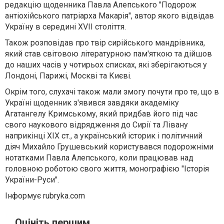
редакцію щоденника Павла Алепського "Подорож
антіохійського патріарха Макарія", автор якого відвідав
Україну в середині XVII століття.
Також розповідав про твір сирійського мандрівника,
який став світовою літературною пам'яткою та дійшов
до наших часів у чотирьох списках, які зберігаються у
Лондоні, Парижі, Москві та Києві.
Окрім того, слухачі також мали змогу почути про те, що в
Україні щоденник з'явився завдяки академіку
Агатангелу Кримському, який придбав його під час
свого наукового відрядження до Сирії та Лівану
наприкінці ХІХ ст., а український історик і політичний
діяч Михайло Грушевський користувався подорожніми
нотатками Павла Алепського, коли працював над
головною роботою свого життя, монографією "Історія
України-Руси".
Інформує rubryka.com
Оцініть першим