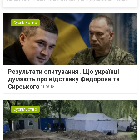
самоорганізовуватися та об’єднуватися для захисту своїх
інтересів. Таку думку висловив директор Центру досліджень...
Суспільство
Результати опитування . Що українці
думають про відставку Федорова та
Сирського
11:26,
Вчора
Суспільство