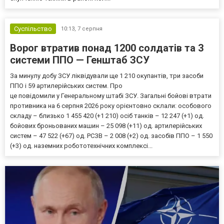
Суспільство
10:13,
7 серпня
Ворог втратив понад 1200 солдатів та 3
системи ППО — Генштаб ЗСУ
За минулу добу ЗСУ ліквідували ще 1 210 окупантів, три засоби
ППО і 59 артилерійських систем. Про
це повідомили у Генеральному штабі ЗСУ. Загальні бойові втрати
противника на 6 серпня 2026 року орієнтовно склали: особового
складу – близько 1 455 420 (+1 210) осіб танків – 12 247 (+1) од.
бойових броньованих машин – 25 098 (+11) од. артилерійських
систем – 47 522 (+67) од. РСЗВ – 2 008 (+2) од. засобів ППО – 1 550
(+3) од. наземних робототехнічних комплексі...