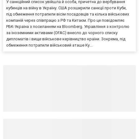
У санкційний список увійшла й особа, причетна до вербування
кубинців на війну в Україну. США розширили санкції проти Куби,
під обмеження потрапили вісім посадовців та кілька військових
компаній через співпрацю з РФ та Китаєм. Про це повідомляє
РБК-Україна з посиланням на Bloomberg. Управління з контролю
за іноземними активами (OFAC) внесло до чорного списку
дипломатів і вище військове керівництво країни. Зокрема, під
обмеження потрапили військовий аташе Ку...