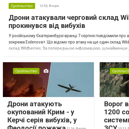
Суспільство
12:53,
Вчора
Дрони атакували черговий склад Wil
прокинувся від вибухів
У російському Єкатеринбурзі вранці 7 серпня повідомили про а
зокрема Exilenova+. Що відомо про атаку на ще один склад Wild
склад Wildberries. За попередньою інформацією, щонайменше
посилення російської армії. Росіяни втікають зі складу після а...
Суспільство
Суспільс
Дрони атакують
Ворог 
окупований Крим - у
1200 со
Керчі серія вибухів, у
систем
Феодосії пожежа
ЗСУ
11:16,
Вчора
10:13,