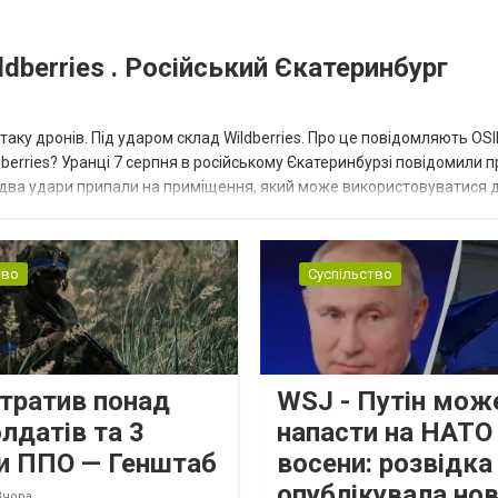
dberries . Російський Єкатеринбург
таку дронів. Під ударом склад Wildberries. Про це повідомляють OS
berries? Уранці 7 серпня в російському Єкатеринбурзі повідомили п
 два удари припали на приміщення, який може використовуватися 
тво
Суспільство
втратив понад
WSJ - Путін мож
лдатів та 3
напасти на НАТО
и ППО — Генштаб
восени: розвідк
опублікувала но
Вчора