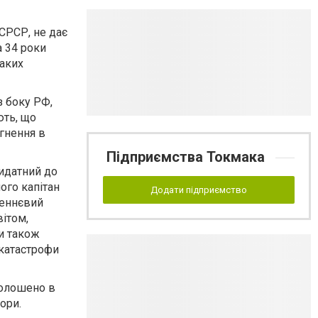
СРСР, не дає
а 34 роки
таких
з боку РФ,
ють, що
гнення в
Підприємства Токмака
ридатний до
ого капітан
Додати підприємство
леннєвий
вітом,
ти також
 катастрофи
голошено в
ори.