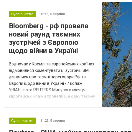
Суспільство
12:45,
5 серпня
Bloomberg - рф провела
новий раунд таємних
зустрічей з Європою
щодо війни в Україні
Водночас у Кремлі та європейських країнах
відмовилися коментувати ці зустрічі. ЗМІ
дізналися про таємні переговори РФ та
Європи щодо війни в Україні / / колаж
УНІАН, фото REUTERS Минулого місяця
європейські країни провели ще одну таємну
зустріч з представниками РФ щодо
завершення війни в Україні. Про це
повідомляє Bloomberg. За даними видання,
Суспільство
11:29,
5 серпня
зі сторони Європи до цих переговорів
долучилися колишні високопосадовці