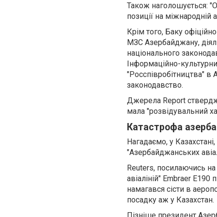
Також наголошується: "
позиції на міжнародній а
Крім того, Баку офіційн
МЗС Азербайджану, діяль
національного законодав
Інформаційно-культурний
"Росспівробітництва" в 
законодавство.
Джерела Report ствердж
мала "розвідувальний ха
Катастрофа азерба
Нагадаємо, у Казахстані,
"Азербайджанських авіалі
Reuters, посилаючись н
авіаліній" Embraer E190 
намагався сісти в аероп
посадку аж у Казахстан.
Пізніше президент Азер