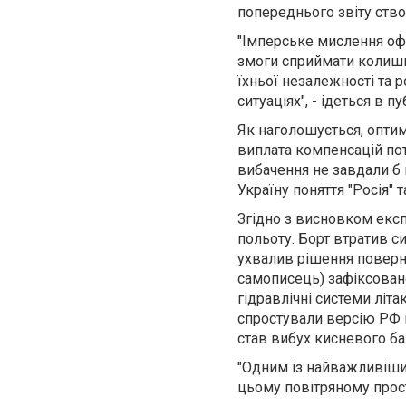
попереднього звіту створ
"Імперське мислення офі
змоги сприймати колишні
їхньої незалежності та 
ситуаціях", - ідеться в пу
Як наголошується, опти
виплата компенсацій пот
вибачення не завдали б
Україну поняття "Росія" 
Згідно з висновком експ
польоту. Борт втратив си
ухвалив рішення поверну
самописець) зафіксовано 
гідравлічні системи літ
спростували версію РФ п
став вибух кисневого ба
"Одним із найважливіших
цьому повітряному просто