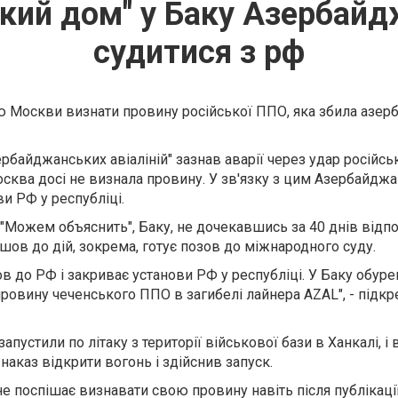
кий дом" у Баку Азербайд
судитися з рф
ю Москви визнати провину російської ППО, яка збила азе
рбайджанських авіаліній" зазнав аварії через удар російсь
осква досі не визнала провину. У зв'язку з цим Азербайджа
ви РФ у республіці.
"Можем объяснить", Баку, не дочекавшись за 40 днів відп
ов до дій, зокрема, готує позов до міжнародного суду.
в до РФ і закриває установи РФ у республіці. У Баку обур
ровину чеченського ППО в загибелі лайнера AZAL", - підк
апустили по літаку з території військової бази в Ханкалі, і 
наказ відкрити вогонь і здійснив запуск.
 не поспішає визнавати свою провину навіть після публікаці