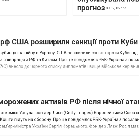
прогноз
09:52,
Вчора
а рф США розширили санкції проти Куби
кубинців на війну в Україну. США розширили санкції проти Куби, пі
ез співпрацю з РФ та Китаєм. Про це повідомляє РБК-Україна з пос
AC) внесло до чорного списку дипломатів і вище військове керівни
аморожених активів РФ після нічної ата
ї комісії Урсула фон дер Ляєн (Getty Images) Європейський Союз 
ї. Кошти підуть на оборону. Про це повідомляє РБК-Україна з посила
рем'єр-міністра України Сергія Корецького. Фон дер Ляєн: Росія ма
.