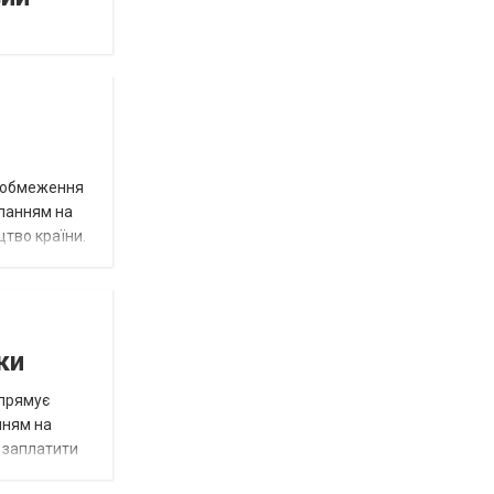
д обмеження
иланням на
цтво країни.
ки
спрямує
нням на
є заплатити