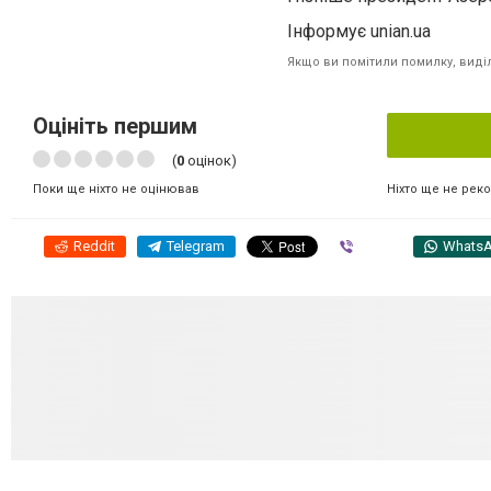
Інформує unian.ua
Якщо ви помітили помилку, виділі
Оцініть першим
(
0
оцінок)
Ніхто ще не рек
Поки ще ніхто не оцінював
Reddit
Telegram
Viber
Whats