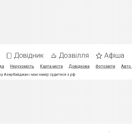
Довідник
Дозвілля
Афіша
да
Нерухомість
Карта міста
Довідкова
Фотозвіти
Авто 
ку Азербайджан і має намір судитися з рф