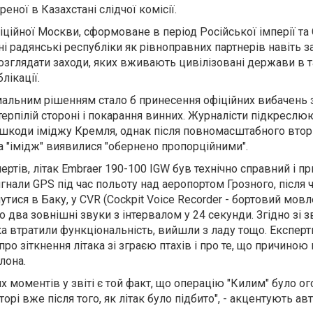
еної в Казахстані слідчої комісії.
ційної Москви, сформоване в період Російської імперії та 
 радянські республіки як рівноправних партнерів навіть з
розглядати заходи, яких вживають цивілізовані держави в 
блікації.
мальним рішенням стало б принесення офіційних вибачень 
ерпілій стороні і покарання винних. Журналісти підкреслю
 шкоди іміджу Кремля, однак після повномасштабного втор
та "імідж" виявилися "обернено пропорційними".
ертів, літак Embraer 190-100 IGW був технічно справний і п
гнали GPS під час польоту над аеропортом Грозного, після ч
тися в Баку, у CVR (Cockpit Voice Recorder - бортовий мов
два зовнішні звуки з інтервалом у 24 секунди. Згідно зі з
ака втратили функціональність, вийшли з ладу тощо. Експер
ро зіткнення літака зі зграєю птахів і про те, що причиною
лона.
 моментів у звіті є той факт, що операцію "Килим" було о
рі вже після того, як літак було підбито", - акцентують авт