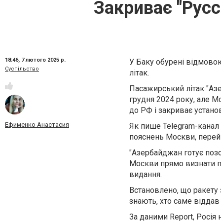
Закриває "Русс
18:46,
7 лютого 2025 р.
У Баку обурені відмово
Суспільство
літак.
Пасажирський літак "Азе
грудня 2024 року, але М
до РФ і закриває устано
Ефименко Анастасия
Як пише Telegram-канал 
пояснень Москви, перейш
"Азербайджан готує позо
Москви прямо визнати п
видання.
Встановлено, що ракету з
знають, хто саме віддав 
За даними Report, Росія