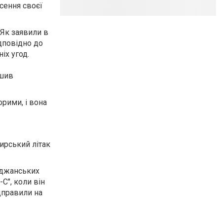
сення своєї
 Як заявили в
ідповідно до
іх угод.
ушив
рими, і вона
жирський літак
йджанських
С", коли він
дправили на