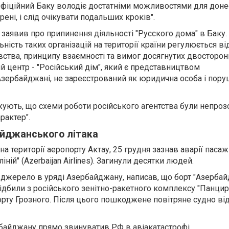
Офіційний Баку володіє достатніми можливостями для доне
рені, і слід очікувати подальших кроків".
о заявив про припинення діяльності "Русского дома" в Баку.
ність таких організацій на території країни регулюється в
ства, принципу взаємності та вимог досягнутих двосторонн
 центр - "Російський дім", який є представництвом
Азербайджані, не зареєстрований як юридична особа і пор
ують, що схеми роботи російського агентства були непрозо
рактер".
йджанського літака
 на території аеропорту Актау, 25 грудня зазнав аварії паса
ній" (Azerbaijan Airlines). Загинули десятки людей.
а джерело в уряді Азербайджану, написав, що борт "Азерба
підбили з російського зенітно-ракетного комплексу "Панцир-
орту Грозного. Після цього пошкоджене повітряне судно ві
байджану прямо звинуватив РФ в авіакатастрофі.