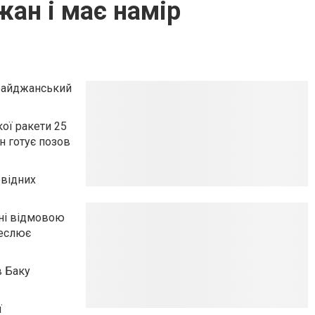
жан і має намір
рбайджанський
кої ракети 25
н готує позов
овідних
ені відмовою
реслює
в Баку
ї