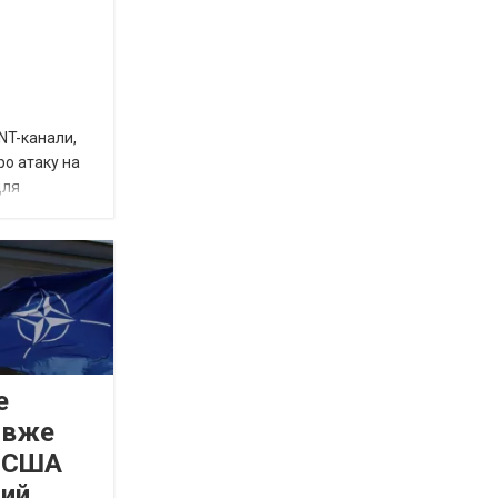
INT-канали,
ро атаку на
для
е
 вже
а США
вий