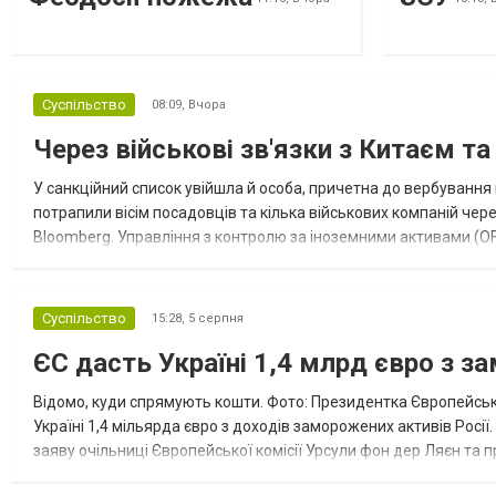
Суспільство
08:09,
Вчора
Через військові зв'язки з Китаєм т
У санкційний список увійшла й особа, причетна до вербування 
потрапили вісім посадовців та кілька військових компаній чер
Bloomberg. Управління з контролю за іноземними активами (OF
Зокрема, під обмеження потрапили військовий аташе Ку...
Суспільство
15:28,
5 серпня
ЄС дасть Україні 1,4 млрд євро з з
Відомо, куди спрямують кошти. Фото: Президентка Європейсько
Україні 1,4 мільярда євро з доходів заморожених активів Росі
заяву очільниці Європейської комісії Урсули фон дер Ляєн та п
за руйнування Урсула фон дер Ляєн заявила, що ЄС надасть У..