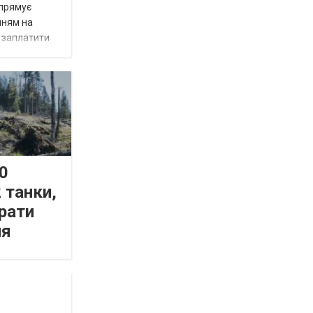
спрямує
нням на
є заплатити
0
 танки,
рати
ня