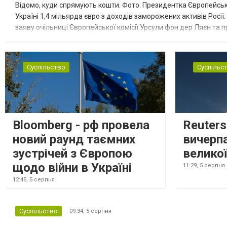
Відомо, куди спрямують кошти. Фото: Президентка Європейсько
Україні 1,4 мільярда євро з доходів заморожених активів Росі
заяву очільниці Європейської комісії Урсули фон дер Ляєн та п
за руйнування Урсула фон дер Ляєн заявила, що ЄС надасть У..
Суспільство
Суспільс
Bloomberg - рф провела
Reuter
новий раунд таємних
вичерп
зустрічей з Європою
великої
щодо війни в Україні
11:29,
5 серпня
12:45,
5 серпня
Суспільство
09:34,
5 серпня