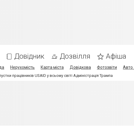
Довідник
Дозвілля
Афіша
да
Нерухомість
Карта міста
Довідкова
Фотозвіти
Авто 
устки працівників USAID у всьому світі Адміністрація Трампа