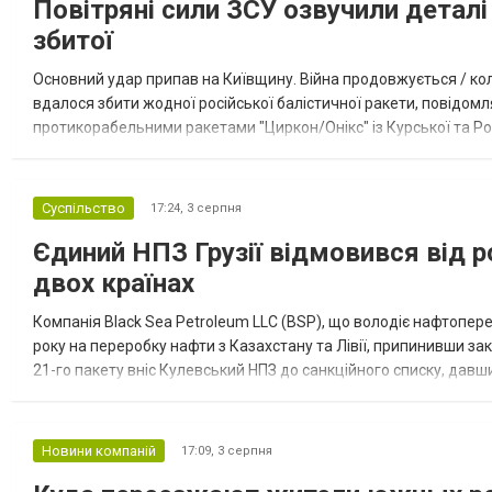
Повітряні сили ЗСУ озвучили деталі 
збитої
Основний удар припав на Київщину. Війна продовжується / кол
вдалося збити жодної російської балістичної ракети, повідомля
протикорабельними ракетами "Циркон/Онікс" із Курської та Рос
Курської обл., 115 ударними БпЛА типу Shahed (більшість із...
Суспільство
17:24,
3 серпня
Єдиний НПЗ Грузії відмовився від р
двох країнах
Компанія Black Sea Petroleum LLC (BSP), що володіє нафтопер
року на переробку нафти з Казахстану та Лівії, припинивши за
21-го пакету вніс Кулевський НПЗ до санкційного списку, давши
повідомила, що завод у Кулеві розпочав переробку казахс...
Новини компаній
17:09,
3 серпня