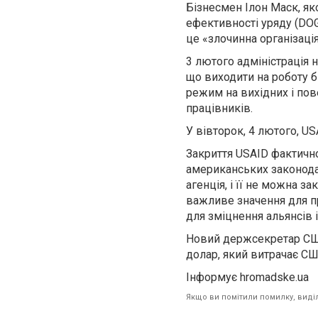
Бізнесмен Ілон Маск, я
ефективності уряду (DOG
це «злочинна організація
3 лютого адміністрація 
що виходити на роботу 
режим на вихідних і по
працівників.
У вівторок, 4 лютого, 
Закриття USAID фактично
американських законода
агенція, і її не можна з
важливе значення для пр
для зміцнення альянсів і
Новий держсекретар США
долар, який витрачає СШ
Інформує hromadske.ua
Якщо ви помітили помилку, виділі