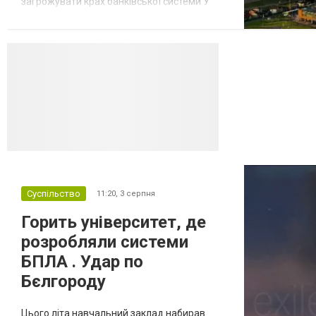
загрожувати крах банківської системи У
липні-серпні 2026 року українські
далекобійні дрони вразили щонайменше
десять складів найбільшого російського
онлайн-рітейлера Wildberries,
спровокувавши масштабні пожежі. Поки
Кремль заперечує роль компанії в
постачанні тов...
Суспільство
11:20,
3 серпня
Горить університет, де
розробляли системи
БПЛА . Удар по
Бєлгороду
Цього літа навчальний заклад набирав