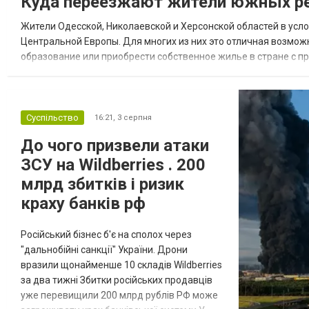
Куда переезжают жители южных ре
Жители Одесской, Николаевской и Херсонской областей в усл
Центральной Европы. Для многих из них это отличная возмож
образование или приобрести собственное жилье в стране с 
недвижимости в Украине Homium homium.ua, в 2026 году среди
Суспільство
16:21,
3 серпня
До чого призвели атаки
ЗСУ на Wildberries . 200
млрд збитків і ризик
краху банків рф
Російський бізнес б'є на сполох через
"дальнобійні санкції" України. Дрони
вразили щонайменше 10 складів Wildberries
за два тижні Збитки російських продавців
уже перевищили 200 млрд рублів РФ може