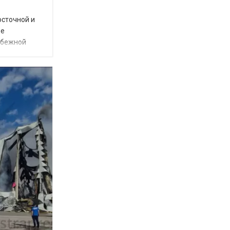
осточной и
ое
убежной