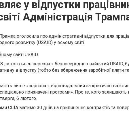
ляє у відпустки працівни
світі Адміністрація Трамп
Трампа оголосила про адміністративні відпустки для праці
дного розвитку (USAID) у всьому світі.
йному сайті USAID.
 8 лютого весь персонал, безпосередньо найнятий USAID, б
тивну відпустку (тобто без збереження заробітної плати та 
шають лише «персонал, відповідальний за критично важливі
спеціально призначені програми». Про те, кого залишають
верга, 6 лютого.
ми США матиме 30 днів на припинення контрактів та пове