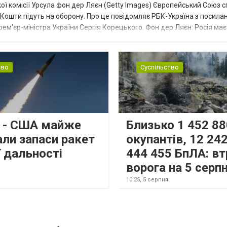
ї комісії Урсула фон дер Ляєн (Getty Images) Європейський Союз 
ї. Кошти підуть на оборону. Про це повідомляє РБК-Україна з посила
рем'єр-міністра України Сергія Корецького. Фон дер Ляєн: Росія ма
.
тво
Суспільство
s - США майже
Близько 1 452 88
али запаси ракет
окупантів, 12 242
 дальності
444 455 БпЛА: вт
ворога на 5 серп
10:25,
5 серпня