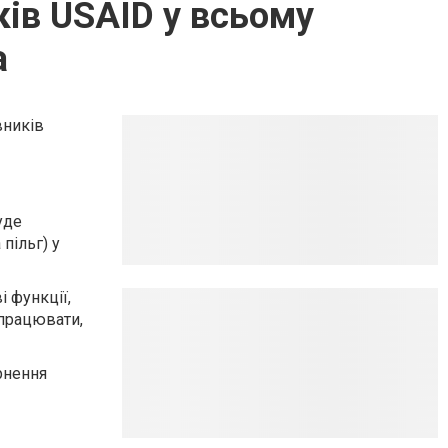
ків USAID у всьому
а
вників
уде
пільг) у
 функції,
 працювати,
рнення