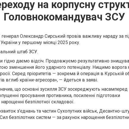
ереходу на корпусну струк
Головнокомандувач ЗСУ
генерал Олександр Сирський провів важливу нараду за п
 України у першому місяці 2025 року.
альний штаб ЗСУ.
ми гідно даємо відсіч. Продовжуємо результативно знищува
етою зменшення його ударного потенціалу. Нищимо ворога 
в росії. Серед пріоритетів — зокрема й операція в Курській о
в вглиб країни-агресора», — йдеться в заяві.
начив, що основні зусилля ЗСУ зосереджують насамперед 
опущенні просування противника, посиленні підготовки
нарощенні безпілотної складової.
звиток з’єднань та частин Сухопутних військ, Десантно-ш
, Сил безпілотних систем — за рахунок нарощення безпілотни