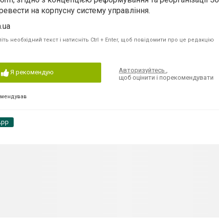
еревести на корпусну систему управління.
.ua
ть необхідний текст і натисніть Ctrl + Enter, щоб повідомити про це редакцію
Авторизуйтесь
,
Я рекомендую
щоб оцінити і порекомендувати
омендував
App