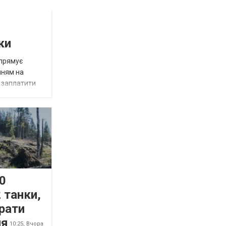
ки
спрямує
нням на
є заплатити
0
 танки,
рати
ня
10:25,
Вчора