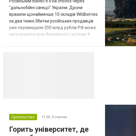
Російський бізнес б'є на сполох через
"дальнобійні санкції" України. Дрони
вразили щонайменше 10 складів Wildberries
за два тижні Збитки російських продавців
уже перевищили 200 млрд рублів РФ може
загрожувати крах банківської системи У
липні-серпні 2026 року українські
далекобійні дрони вразили щонайменше
десять складів найбільшого російського
онлайн-рітейлера Wildberries,
спровокувавши масштабні пожежі. Поки
Кремль заперечує роль компанії в
постачанні тов...
Суспільство
11:20,
3 серпня
Горить університет, де