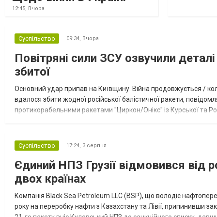
12:45,
Вчора
Суспільство
09:34,
Вчора
Повітряні сили ЗСУ озвучили деталі 
збитої
Основний удар припав на Київщину. Війна продовжується / кол
вдалося збити жодної російської балістичної ракети, повідомля
протикорабельними ракетами "Циркон/Онікс" із Курської та Рос
Курської обл., 115 ударними БпЛА типу Shahed (більшість із...
Суспільство
17:24,
3 серпня
Єдиний НПЗ Грузії відмовився від р
двох країнах
Компанія Black Sea Petroleum LLC (BSP), що володіє нафтопер
року на переробку нафти з Казахстану та Лівії, припинивши за