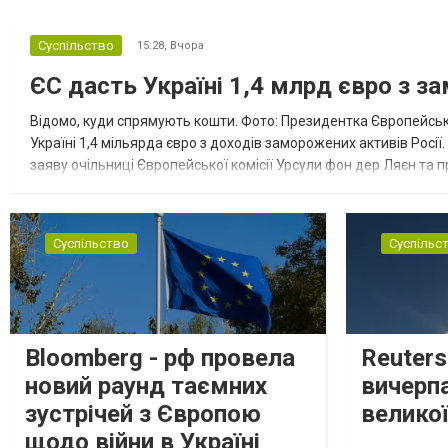
Суспільство
15:28,
Вчора
ЄС дасть Україні 1,4 млрд євро з з
Відомо, куди спрямують кошти. Фото: Президентка Європейсько
Україні 1,4 мільярда євро з доходів заморожених активів Росі
заяву очільниці Європейської комісії Урсули фон дер Ляєн та п
за руйнування Урсула фон дер Ляєн заявила, що ЄС надасть У..
Суспільство
Суспільс
Bloomberg - рф провела
Reuter
новий раунд таємних
вичерп
зустрічей з Європою
великої
щодо війни в Україні