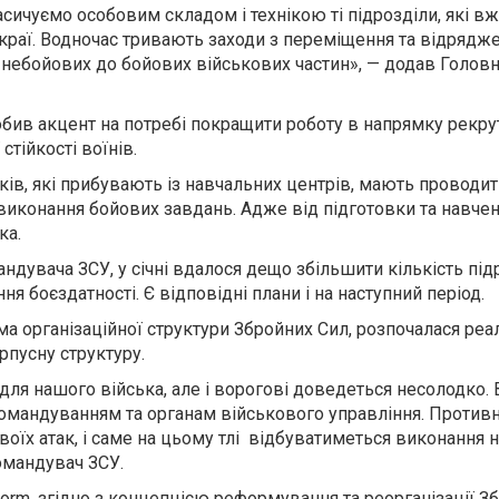
сичуємо особовим складом і технікою ті підрозділи, які в
краї. Водночас тривають заходи з переміщення та відрядж
 небойових до бойових військових частин», — додав Голо
бив акцент на потребі покращити роботу в напрямку рекру
стійкості воїнів.
чків, які прибувають із навчальних центрів, мають проводи
 виконання бойових завдань. Адже від підготовки та навче
ка.
дувача ЗСУ, у січні вдалося дещо збільшити кількість підро
я боєздатності. Є відповідні плани і на наступний період.
ма організаційної структури Збройних Сил, розпочалася реал
рпусну структуру.
ля нашого війська, але і ворогові доведеться несолодко.
омандуванням та органам військового управління. Против
воїх атак, і саме на цьому тлі відбуватиметься виконання 
омандувач ЗСУ.
orm, згідно з концепцією реформування та реорганізації З