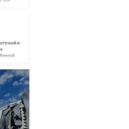
и. BSP
осточной и
ое
убежной