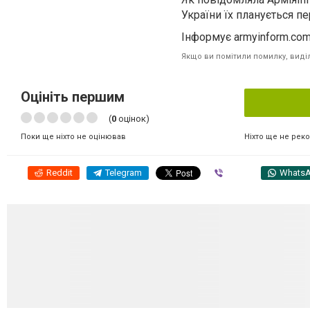
України їх планується п
Інформує armyinform.com
Якщо ви помітили помилку, виділі
Оцініть першим
(
0
оцінок)
Ніхто ще не рек
Поки ще ніхто не оцінював
Reddit
Telegram
Viber
Whats