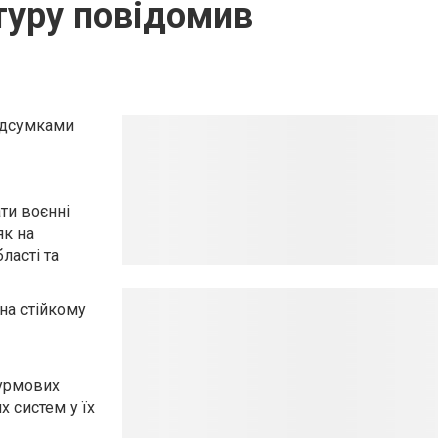
туру повідомив
ідсумками
ти воєнні
як на
бласті та
на стійкому
турмових
х систем у їх