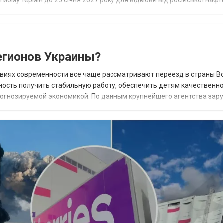
 йому термін до 25 січня 2027 року для відмови від російської нафт
гионов Украины?
овиях современности все чаще рассматривают переезд в страны В
ность получить стабильную работу, обеспечить детям качественн
прогнозируемой экономикой. По данным крупнейшего агентства зар
 наиболее востребованных н...