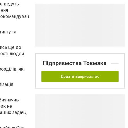
же ведуть
ення
внокомандувач
тингу та
тись ще до
ності людей
Підприємства Токмака
зділів, які
Додати підприємство
ізація
 Визначив
ник не
наших задач»,
бройних Сил