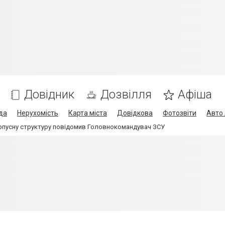
Довідник
Дозвілля
Афіша
да
Нерухомість
Карта міста
Довідкова
Фотозвіти
Авто 
рпусну структуру повідомив Головнокомандувач ЗСУ