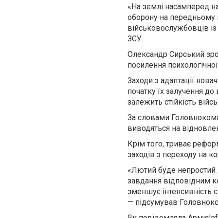
«На землі насамперед на
оборону на передньому 
військовослужбовців із
ЗСУ.
Олександр Сирський зро
посилення психологічної 
Заходи з адаптації нова
початку їх залучення до
залежить стійкість війсь
За словами Головнокоман
виводяться на відновленн
Крім того, триває рефор
заходів з переходу на ко
«Лютий буде непростий д
завдання відповідним к
зменшує інтенсивність с
— підсумував Головнок
Як повідомляла АрміяInf