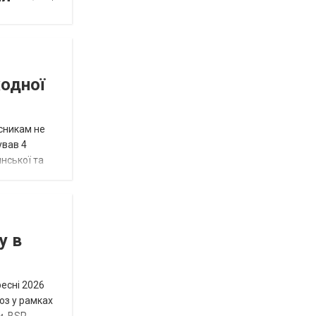
жодної
исникам не
ував 4
нської та
у в
ресні 2026
юз у рамках