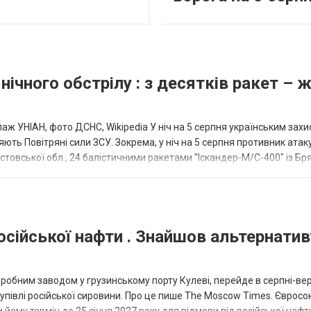
нічного обстрілу : з десятків ракет – 
аж УНІАН, фото ДСНС, Wikipedia У ніч на 5 серпня українським зах
ють Повітряні сили ЗСУ. Зокрема, у ніч на 5 серпня противник атак
товської обл., 24 балістичними ракетами "Іскандер-М/С-400" із Бря
осійської нафти . Знайшов альтернатив
еробним заводом у грузинському порту Кулеві, перейде в серпні-ве
купівлі російської сировини. Про це пише The Moscow Times. Євросо