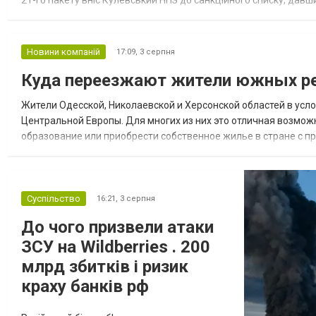
21-го пакету вніс Кулевський НПЗ до санкційного списку, давши
повідомила, що завод у Кулеві розпочав переробку казахс...
Новини компаній
17:09,
3 серпня
Куда переезжают жители южных ре
Жители Одесской, Николаевской и Херсонской областей в усл
Центральной Европы. Для многих из них это отличная возмож
образование или приобрести собственное жилье в стране с 
недвижимости в Украине Homium homium.ua, в 2026 году среди
Суспільство
16:21,
3 серпня
До чого призвели атаки
ЗСУ на Wildberries . 200
млрд збитків і ризик
краху банків рф