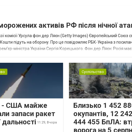
аморожених активів РФ після нічної ата
ї комісії Урсула фон дер Ляєн (Getty Images) Європейський Союз 
ї. Кошти підуть на оборону. Про це повідомляє РБК-Україна з посила
рем'єр-міністра України Сергія Корецького. Фон дер Ляєн: Росія ма
.
тво
Суспільство
s - США майже
Близько 1 452 88
али запаси ракет
окупантів, 12 242
 дальності
444 455 БпЛА: вт
11:29,
Вчора
ворога на 5 серп