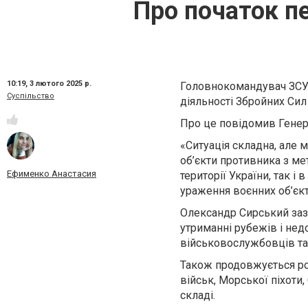
Про початок п
10:19,
3 лютого 2025 р.
Головнокомандувач ЗСУ 
Суспільство
діяльності Збройних Сил
Про це повідомив Генер
«Ситуація складна, але 
об’єкти противника з м
Ефименко Анастасия
території України, так і 
ураження воєнних об’єкті
Олександр Сирський заз
утриманні рубежів і нед
військовослужбовців та 
Також продовжується ро
військ, Морської піхоти
складі.