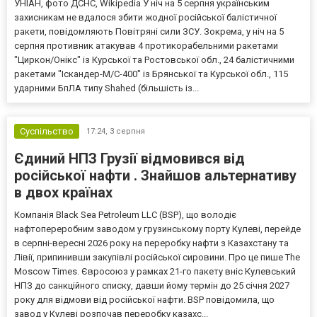
УНІАН, фото ДСНС, Wikipedia У ніч на 5 серпня українським
захисникам не вдалося збити жодної російської балістичної
ракети, повідомляють Повітряні сили ЗСУ. Зокрема, у ніч на 5
серпня противник атакував 4 протикорабельними ракетами
"Циркон/Онікс" із Курської та Ростовської обл., 24 балістичними
ракетами "Іскандер-М/С-400" із Брянської та Курської обл., 115
ударними БпЛА типу Shahed (більшість із...
Суспільство
17:24,
3 серпня
Єдиний НПЗ Грузії відмовився від
російської нафти . Знайшов альтернативу
в двох країнах
Компанія Black Sea Petroleum LLC (BSP), що володіє
нафтопереробним заводом у грузинському порту Кулеві, перейде
в серпні-вересні 2026 року на переробку нафти з Казахстану та
Лівії, припинивши закупівлі російської сировини. Про це пише The
Moscow Times. Євросоюз у рамках 21-го пакету вніс Кулевський
НПЗ до санкційного списку, давши йому термін до 25 січня 2027
року для відмови від російської нафти. BSP повідомила, що
завод у Кулеві розпочав переробку казахс...