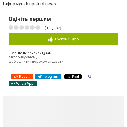
Інформує donpatriot.news
Оцініть першим
(
0
оцінок)
Я рекомендую
Ніхто ще не рекомендував
Авторизуйтесь
,
щоб оцінити і порекомендувати
Reddit
Telegram
Viber
WhatsApp