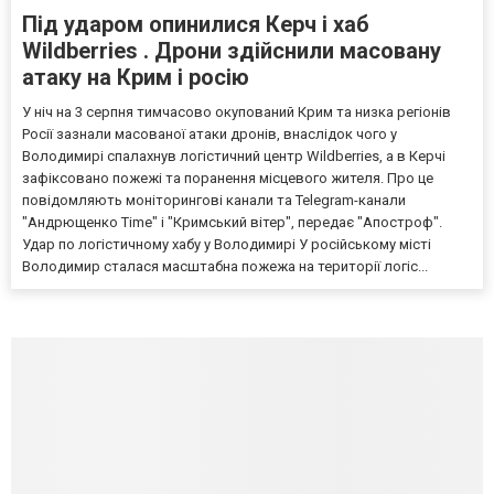
Під ударом опинилися Керч і хаб
Wildberries . Дрони здійснили масовану
атаку на Крим і росію
У ніч на 3 серпня тимчасово окупований Крим та низка регіонів
Росії зазнали масованої атаки дронів, внаслідок чого у
Володимирі спалахнув логістичний центр Wildberries, а в Керчі
зафіксовано пожежі та поранення місцевого жителя. Про це
повідомляють моніторингові канали та Telegram-канали
"Андрющенко Time" і "Кримський вітер", передає "Апостроф".
Удар по логістичному хабу у Володимирі У російському місті
Володимир сталася масштабна пожежа на території логіс...