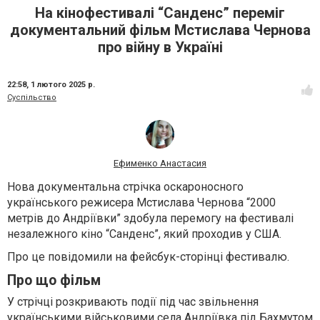
На кінофестивалі “Санденс” переміг
документальний фільм Мстислава Чернова
про війну в Україні
22:58,
1 лютого 2025 р.
Суспільство
Ефименко Анастасия
Нова документальна стрічка оскароносного
українського режисера Мстислава Чернова “2000
метрів до Андріївки” здобула перемогу на фестивалі
незалежного кіно “Санденс”, який проходив у США.
Про це повідомили на фейсбук-сторінці фестивалю.
Про що фільм
У стрічці розкривають події під час звільнення
українськими військовими села Андріївка під Бахмутом