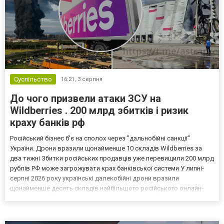
Суспільство
16:21,
3 серпня
До чого призвели атаки ЗСУ на
Wildberries . 200 млрд збитків і ризик
краху банків рф
Російський бізнес б'є на сполох через "дальнобійні санкції"
України. Дрони вразили щонайменше 10 складів Wildberries за
два тижні Збитки російських продавців уже перевищили 200 млрд
рублів РФ може загрожувати крах банківської системи У липні-
серпні 2026 року українські далекобійні дрони вразили
щонайменше десять складів найбільшого російського онлайн-
рітейлера Wildberries, спровокувавши масштабні пожежі. Поки
Кремль заперечує роль компанії в постачанні тов...