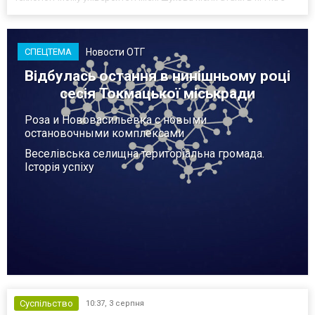
серпня - у цьому закладі розробляли та тестували безпілотники.
Як пише російський Telegram-канал Astra, наслі...
Новости ОТГ
СПЕЦТЕМА
Відбулась остання в нинішньому році
сесія Токмацької міськради
Роза и Нововасильевка с новыми
остановочными комплексами
Веселівська селищна територіальна громада.
Історія успіху
Суспільство
10:37,
3 серпня