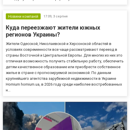
Новини компаній
17:09,
3 серпня
Куда переезжают жители южных
регионов Украины?
Жители Одесской, Николаевской и Херсонской областей в
условиях современности все чаще рассматривают переезд в
страны Восточной и Центральной Европы. Для многих из них это
отличная возможность получить стабильную работу, обеспечить
детям качественное образование или приобрести собственное
жилье в стране с прогнозируемой экономикой. По данным
крупнейшего агентства зарубежной недвижимости в Украине
Homium homium.ua, в 2026 году среди наиболее востребованных
н...