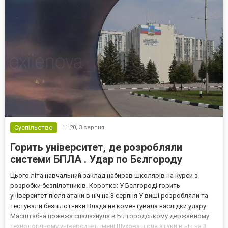
Суспільство
11:20,
3 серпня
Горить університет, де розробляли
системи БПЛА . Удар по Бєлгороду
Цього літа навчальний заклад набирав школярів на курси з
розробки безпілотників. Коротко: У Бєлгороді горить
університет після атаки в ніч на 3 серпня У виші розробляли та
тестували безпілотники Влада не коментувала наслідки удару
Масштабна пожежа спалахнула в Білгородському державному
технологічному університеті імені Шухова після атаки в ніч на 3