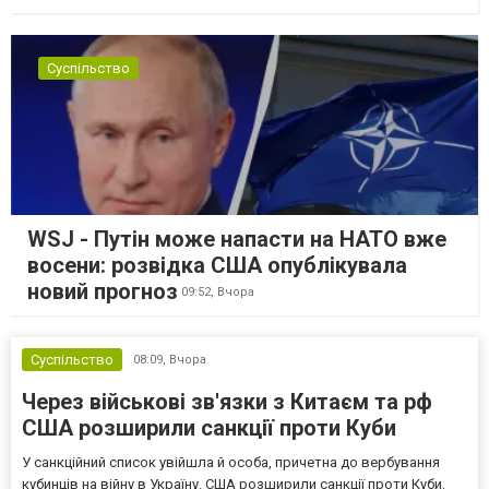
Суспільство
WSJ - Путін може напасти на НАТО вже
восени: розвідка США опублікувала
новий прогноз
09:52,
Вчора
Суспільство
08:09,
Вчора
Через військові зв'язки з Китаєм та рф
США розширили санкції проти Куби
У санкційний список увійшла й особа, причетна до вербування
кубинців на війну в Україну. США розширили санкції проти Куби,