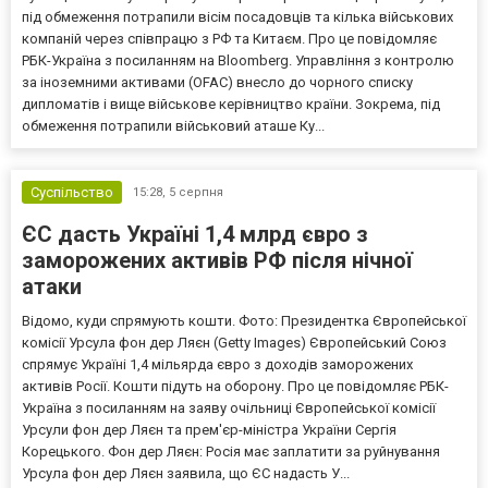
під обмеження потрапили вісім посадовців та кілька військових
компаній через співпрацю з РФ та Китаєм. Про це повідомляє
РБК-Україна з посиланням на Bloomberg. Управління з контролю
за іноземними активами (OFAC) внесло до чорного списку
дипломатів і вище військове керівництво країни. Зокрема, під
обмеження потрапили військовий аташе Ку...
Суспільство
15:28,
5 серпня
ЄС дасть Україні 1,4 млрд євро з
заморожених активів РФ після нічної
атаки
Відомо, куди спрямують кошти. Фото: Президентка Європейської
комісії Урсула фон дер Ляєн (Getty Images) Європейський Союз
спрямує Україні 1,4 мільярда євро з доходів заморожених
активів Росії. Кошти підуть на оборону. Про це повідомляє РБК-
Україна з посиланням на заяву очільниці Європейської комісії
Урсули фон дер Ляєн та прем'єр-міністра України Сергія
Корецького. Фон дер Ляєн: Росія має заплатити за руйнування
Урсула фон дер Ляєн заявила, що ЄС надасть У...