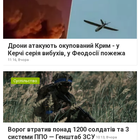
Дрони атакують окупований Крим - у
Керчі серія вибухів, у Феодосії пожежа
11:16,
Вчора
Суспільство
Ворог втратив понад 1200 солдатів та 3
системи ППО — Генштаб ЗСУ
10:13,
Вчора