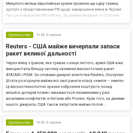
Минулого місяця європейські країни провели ще одну таємну
зустріч з представниками РФ щодо завершення війни в Україні.
Про це повідомляє Bloomberg. За даними видання, зі сторони
Європи до цих переговорів долучилися колишні
високопосадовці Великої Британії, Франції, Німеччини та Р...
Суспільство
11:29,
5 серпня
Reuters - США майже вичерпали запаси
ракет великої дальності
Через війну з Іраном, яка триває з кінця лютого, армія США вже
використала більшу частину наземних високоточних ракет
ATACMS і PrSM. За словами джерел агентства Reuters, Сполучені
Штати розгорнули майже всі свої ракети класу «земля – земля».
Ці високотехнологічні зразки озброєння коштують понад
мільйон доларів кожен і вважаються незамінними у разі
можливих конфліктів із Китаєм або Росією. Крім того, за даними
іншого джерела, США також запустили майже полов...
Суспільство
10:25,
5 серпня