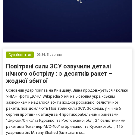
Суспільство
09:34,
5 серпня
Повітряні сили ЗСУ озвучили деталі
нічного обстрілу : з десятків ракет –
жодної збитої
Основний удар припав на Київщину. Війна продовжується / колаж
УНІАН, фото ДСНС, Wikipedia У ніч на 5 серпня українським
захисникам не вдалося збити жодної російської балістичної
ракети, повідомляють Повітряні сили ЗСУ. Зокрема, у ніч на 5
серпня противник атакував 4 протикорабельними ракетами
"Циркон/Онікс" із Курської та Ростовської обл., 24 балістичними
ракетами "Іскандер-М/С-400" із Брянської та Курської обл., 115
ударними БпЛА типу Shahed (більшість із...