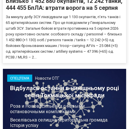
Близько 1 452 880 окупантів, 12 242 танки,
444 455 БпЛА: втрати ворога на 5 серпня
За минулу добу ЗСУ ліквідували ще 1 130 окупантів, пʼять танків і
65 артилерійських систем. Про це повідомили у Генеральному
штабі ЗСУ. Загальні бойові втрати противника на 5 серпня 2026
року орієнтовно склали: особового складу / personnel – близько
1 452 880 (+1 130) осіб / persons танків / tanks – 12 242 (+5) од.
бойових броньованих машин / troop–carrying AFVs – 25 084 (+5)
од. артилерійських систем / artillery systems – 47 396 (+65) од.
РСЗВ / MLRS – 2...
Новости ОТГ
СПЕЦТЕМА
Відбулась остання в нинішньому році
сесія Токмацької міськради
Роза и Нововасильевка с новыми
остановочными комплексами
Веселівська селищна територіальна громада.
Історія успіху