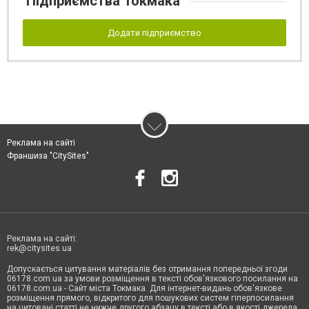
Підприємства Токмака
Додати підприємство
Реклама на сайті
Франшиза "CitySites"
Реклама на сайті:
rek@citysites.ua
Допускається цитування матеріалів без отримання попередньої згоди
06178.com.ua за умови розміщення в тексті обов'язкового посилання на
06178.com.ua - Сайт міста Токмака. Для інтернет-видань обов'язкове
розміщення прямого, відкритого для пошукових систем гіперпосилання
на цитовані статті не нижче другого абзацу в тексті або в якості джерела.