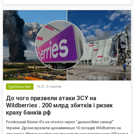
Суспільство
16:21,
3 серпня
До чого призвели атаки ЗСУ на
Wildberries . 200 млрд збитків і ризик
краху банків рф
Російський бізнес б'є на сполох через "дальнобійні санкції"
України. Дрони вразили щонайменше 10 складів Wildberries за
два тижні Збитки російських продавців уже перевищили 200 млрд