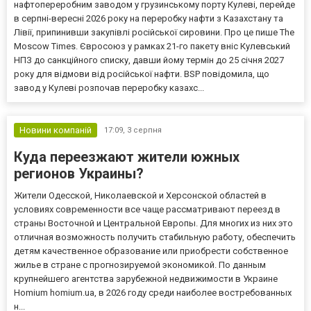
нафтопереробним заводом у грузинському порту Кулеві, перейде
в серпні-вересні 2026 року на переробку нафти з Казахстану та
Лівії, припинивши закупівлі російської сировини. Про це пише The
Moscow Times. Євросоюз у рамках 21-го пакету вніс Кулевський
НПЗ до санкційного списку, давши йому термін до 25 січня 2027
року для відмови від російської нафти. BSP повідомила, що
завод у Кулеві розпочав переробку казахс...
Новини компаній
17:09,
3 серпня
Куда переезжают жители южных
регионов Украины?
Жители Одесской, Николаевской и Херсонской областей в
условиях современности все чаще рассматривают переезд в
страны Восточной и Центральной Европы. Для многих из них это
отличная возможность получить стабильную работу, обеспечить
детям качественное образование или приобрести собственное
жилье в стране с прогнозируемой экономикой. По данным
крупнейшего агентства зарубежной недвижимости в Украине
Homium homium.ua, в 2026 году среди наиболее востребованных
н...