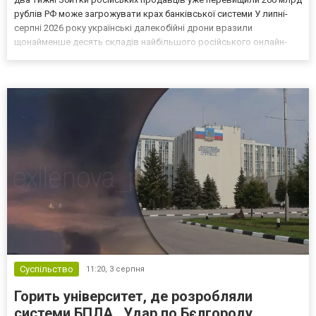
рублів РФ може загрожувати крах банківської системи У липні-
серпні 2026 року українські далекобійні дрони вразили
щонайменше десять складів найбільшого російського онлайн-
рітейлера Wildberries, спровокувавши масштабні пожежі. Поки
Кремль заперечує роль компанії в постачанні тов...
Суспільство
11:20,
3 серпня
Горить університет, де розробляли
системи БПЛА . Удар по Бєлгороду