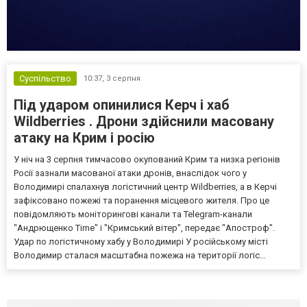
Суспільство
10:37,
3 серпня
Під ударом опинилися Керч і хаб
Wildberries . Дрони здійснили масовану
атаку на Крим і росію
У ніч на 3 серпня тимчасово окупований Крим та низка регіонів
Росії зазнали масованої атаки дронів, внаслідок чого у
Володимирі спалахнув логістичний центр Wildberries, а в Керчі
зафіксовано пожежі та поранення місцевого жителя. Про це
повідомляють моніторингові канали та Telegram-канали
"Андрющенко Time" і "Кримський вітер", передає "Апостроф".
Удар по логістичному хабу у Володимирі У російському місті
Володимир сталася масштабна пожежа на території логіс...