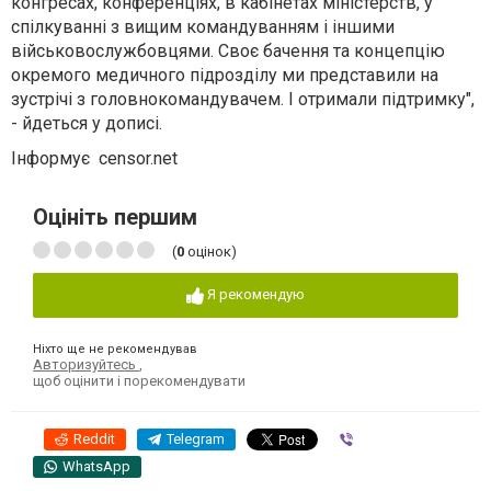
конгресах, конференціях, в кабінетах міністерств, у
спілкуванні з вищим командуванням і іншими
військовослужбовцями. Своє бачення та концепцію
окремого медичного підрозділу ми представили на
зустрічі з головнокомандувачем. І отримали підтримку",
- йдеться у дописі.
Інформує censor.net
Оцініть першим
(
0
оцінок)
Я рекомендую
Ніхто ще не рекомендував
Авторизуйтесь
,
щоб оцінити і порекомендувати
Reddit
Telegram
Viber
WhatsApp