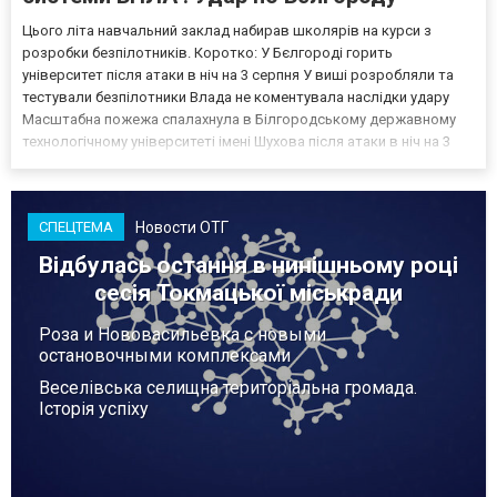
Цього літа навчальний заклад набирав школярів на курси з
розробки безпілотників. Коротко: У Бєлгороді горить
університет після атаки в ніч на 3 серпня У виші розробляли та
тестували безпілотники Влада не коментувала наслідки удару
Масштабна пожежа спалахнула в Білгородському державному
технологічному університеті імені Шухова після атаки в ніч на 3
серпня - у цьому закладі розробляли та тестували безпілотники.
Як пише російський Telegram-канал Astra, наслі...
Новости ОТГ
СПЕЦТЕМА
Відбулась остання в нинішньому році
сесія Токмацької міськради
Роза и Нововасильевка с новыми
остановочными комплексами
Веселівська селищна територіальна громада.
Історія успіху