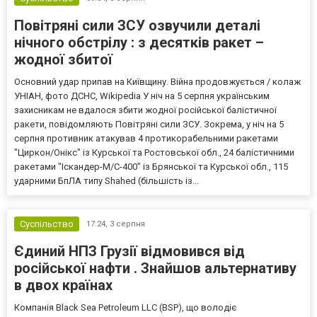
Повітряні сили ЗСУ озвучили деталі
нічного обстрілу : з десятків ракет –
жодної збитої
Основний удар припав на Київщину. Війна продовжується / колаж
УНІАН, фото ДСНС, Wikipedia У ніч на 5 серпня українським
захисникам не вдалося збити жодної російської балістичної
ракети, повідомляють Повітряні сили ЗСУ. Зокрема, у ніч на 5
серпня противник атакував 4 протикорабельними ракетами
"Циркон/Онікс" із Курської та Ростовської обл., 24 балістичними
ракетами "Іскандер-М/С-400" із Брянської та Курської обл., 115
ударними БпЛА типу Shahed (більшість із...
Суспільство
17:24,
3 серпня
Єдиний НПЗ Грузії відмовився від
російської нафти . Знайшов альтернативу
в двох країнах
Компанія Black Sea Petroleum LLC (BSP), що володіє