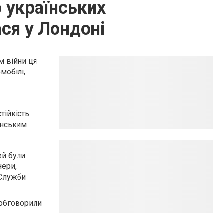
 українських
ася у Лондоні
м війни ця
мобілі,
тійкість
їнським
ей були
нери,
 Служби
 обговорили