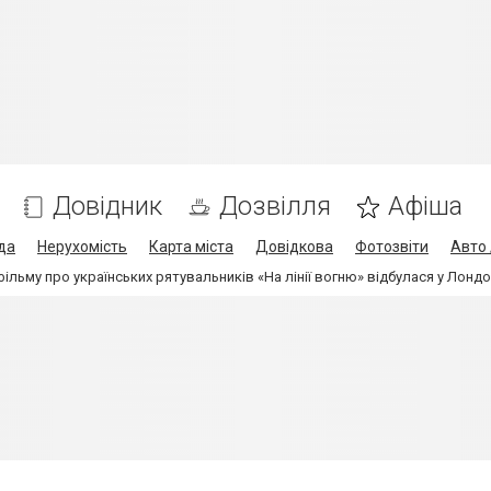
Довідник
Дозвілля
Афіша
да
Нерухомість
Карта міста
Довідкова
Фотозвіти
Авто 
льму про українських рятувальників «На лінії вогню» відбулася у Лондо