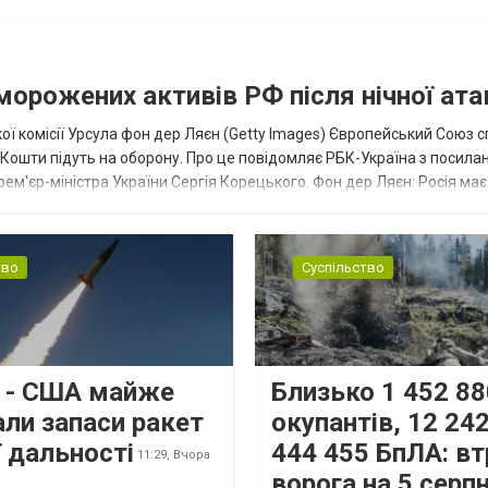
аморожених активів РФ після нічної ата
ї комісії Урсула фон дер Ляєн (Getty Images) Європейський Союз 
ї. Кошти підуть на оборону. Про це повідомляє РБК-Україна з посила
рем'єр-міністра України Сергія Корецького. Фон дер Ляєн: Росія ма
.
тво
Суспільство
s - США майже
Близько 1 452 88
али запаси ракет
окупантів, 12 242
 дальності
444 455 БпЛА: вт
11:29,
Вчора
ворога на 5 серп