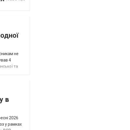
жодної
исникам не
ував 4
нської та
у в
ресні 2026
юз у рамках