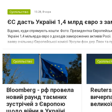
Суспільство
15:28,
Вчора
ЄС дасть Україні 1,4 млрд євро з з
Відомо, куди спрямують кошти. Фото: Президентка Європейсько
Україні 1,4 мільярда євро з доходів заморожених активів Росі
заяву очільниці Європейської комісії Урсули фон дер Ляєн та п
за руйнування Урсула фон дер Ляєн заявила, що ЄС надасть У..
Суспільство
Суспільс
Bloomberg - рф провела
Reuter
новий раунд таємних
вичерп
зустрічей з Європою
великої
щодо війни в Україні