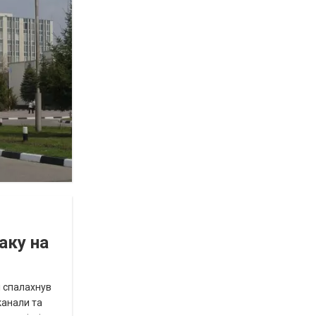
аку на
і спалахнув
канали та