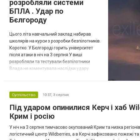
розробляли системи
БПЛА . Удар по
Бєлгороду
Цього літа навчальний заклад набирав
школярів на курси з розробки безпілотників.
Коротко: У Бєлгороді горить університет
після атаки в ніч на 3 серпня У виші
розробляли та тестували безпілотники
Влада не коментувала наслідки удару
Відбулась
Масштабна пожежа спалахнула в
Білгородському державному
остання
технологічному університеті імені Шухова
Суспільство
10:37,
3 серпня
Новости
після атаки в ніч на 3 серпня - у цьому
в
СПЕЦТЕМА
ОТГ
закладі розробляли та тестували
Під ударом опинилися Керч і хаб Wil
нинішньому
безпілотники. Як пише російський Telegram-
Крим і росію
канал Astra, наслі...
році
У ніч на 3 серпня тимчасово окупований Крим та низка регіоні
сесія
логістичний центр Wildberries, а в Керчі зафіксовано пожежі 