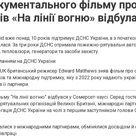
кументального фільму про
в «На лінії вогню» відбул
id вже понад 10 років підтримує ДСНС України, а з початко
лася. За три роки ДСНС отримала пожежно-рятувальні авто
, тепловізори, генератори та засоби захисту.
иланням на ДСНС України
UK британський режисер Edward Matthews зняв фільм про с
ів та міжнародну підтримку, яку з 2022 року надають укра
 її партнери.
му “На лінії вогню” відбувся у Сомерсет-хаусі. Серед гост
тувальних організацій Великої Британії, міжнародні парт
егація ДСНС України на чолі з першим заступником голови
алися з міжнародними партнерами, обмінялися досвідом й
івпраці.