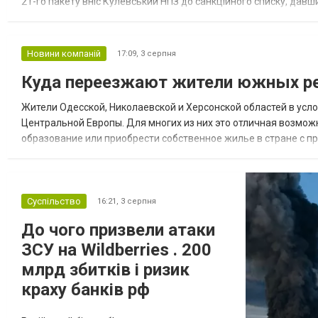
21-го пакету вніс Кулевський НПЗ до санкційного списку, давши
повідомила, що завод у Кулеві розпочав переробку казахс...
Новини компаній
17:09,
3 серпня
Куда переезжают жители южных ре
Жители Одесской, Николаевской и Херсонской областей в усл
Центральной Европы. Для многих из них это отличная возмож
образование или приобрести собственное жилье в стране с 
недвижимости в Украине Homium homium.ua, в 2026 году среди
Суспільство
16:21,
3 серпня
До чого призвели атаки
ЗСУ на Wildberries . 200
млрд збитків і ризик
краху банків рф