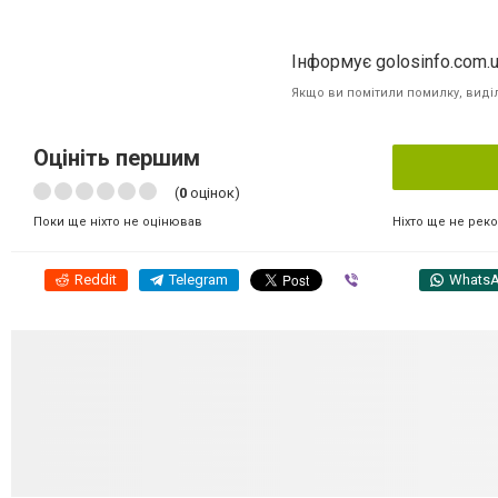
Інформує golosinfo.com.
Якщо ви помітили помилку, виділі
Оцініть першим
(
0
оцінок)
Ніхто ще не рек
Поки ще ніхто не оцінював
Reddit
Telegram
Viber
Whats