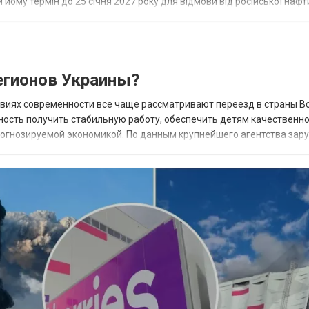
 йому термін до 25 січня 2027 року для відмови від російської нафт
гионов Украины?
овиях современности все чаще рассматривают переезд в страны В
ность получить стабильную работу, обеспечить детям качественн
прогнозируемой экономикой. По данным крупнейшего агентства зар
 наиболее востребованных н...