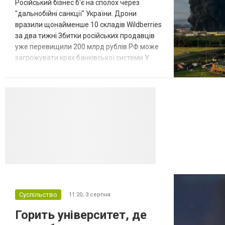
Російський бізнес б'є на сполох через
"дальнобійні санкції" України. Дрони
вразили щонайменше 10 складів Wildberries
за два тижні Збитки російських продавців
уже перевищили 200 млрд рублів РФ може
загрожувати крах банківської системи У
липні-серпні 2026 року українські
далекобійні дрони вразили щонайменше
десять складів найбільшого російського
онлайн-рітейлера Wildberries,
спровокувавши масштабні пожежі. Поки
Кремль заперечує роль компанії в
постачанні тов...
Суспільство
11:20,
3 серпня
Горить університет, де