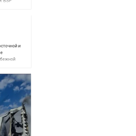
и. BSP
осточной и
ое
убежной