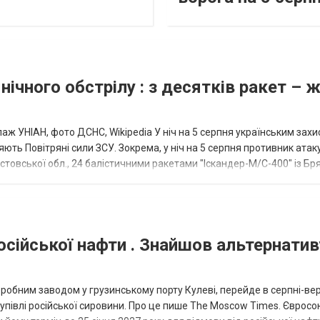
нічного обстрілу : з десятків ракет – 
аж УНІАН, фото ДСНС, Wikipedia У ніч на 5 серпня українським зах
ють Повітряні сили ЗСУ. Зокрема, у ніч на 5 серпня противник атак
товської обл., 24 балістичними ракетами "Іскандер-М/С-400" із Бря
осійської нафти . Знайшов альтернатив
еробним заводом у грузинському порту Кулеві, перейде в серпні-ве
купівлі російської сировини. Про це пише The Moscow Times. Євросо