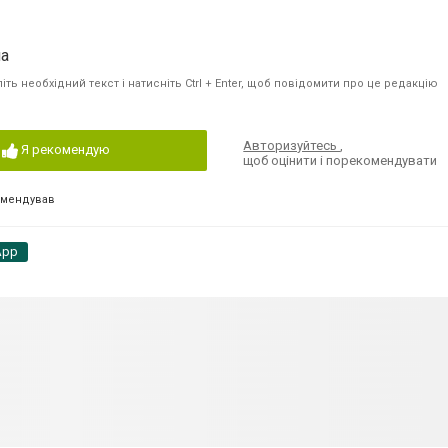
ua
ть необхідний текст і натисніть Ctrl + Enter, щоб повідомити про це редакцію
Авторизуйтесь
,
Я рекомендую
щоб оцінити і порекомендувати
омендував
App