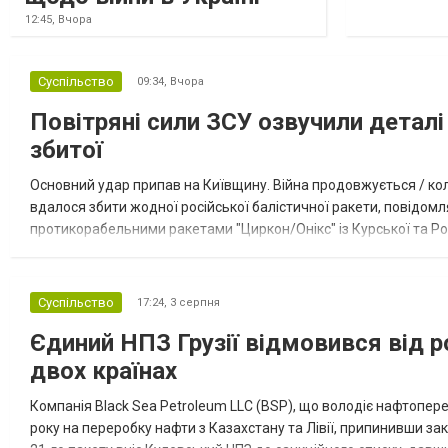
12:45,
Вчора
Суспільство
09:34,
Вчора
Повітряні сили ЗСУ озвучили деталі 
збитої
Основний удар припав на Київщину. Війна продовжується / кол
вдалося збити жодної російської балістичної ракети, повідомля
протикорабельними ракетами "Циркон/Онікс" із Курської та Рос
Курської обл., 115 ударними БпЛА типу Shahed (більшість із...
Суспільство
17:24,
3 серпня
Єдиний НПЗ Грузії відмовився від р
двох країнах
Компанія Black Sea Petroleum LLC (BSP), що володіє нафтопер
року на переробку нафти з Казахстану та Лівії, припинивши за