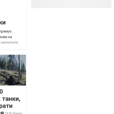
ки
спрямує
нням на
є заплатити
0
 танки,
рати
ня
10:25,
Вчора