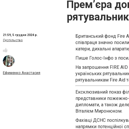
Прем’єра до
рятувальникі
21:59,
5 грудня 2024 р.
Британський фонд Fire A
Суспільство
співпраця значно посили
катери, дихальні апарати
Пише Голос-Інфо з пос
На запрошення FIRE AID 
Ефименко Анастасия
українських рятувальник
рятувальникам Fire Aid та
Ексклюзивний показ філь
представники пожежно-ря
дипломати, а також дел
Віталієм Миронюком.
Фахівці ДСНС поспілкув
напрямки потенційної сп