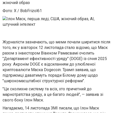
жіночий образ
Фото: X / BobFrizol61
Журналісти зазначають, що меми почали ширитися після
того, як у вівторок 12 листопада стало відомо, що Маск
разом з інвестором Вівеком Рамасвамі очолить
"Департамент ефективності уряду" (DOGE) із січня 2025
року. Акронім DOGE є відсиланням до улюбленої
криптовалюти Маска Dogecoin. Трамп заявив, що
підприємці даватимуть поради Білому дому щодо
"широкомасштабної структурної реформи".
"Це сколихне систему та всіх, хто причетний до
марнотратства уряду, а це багато людей", — заявив зі
свого боку Ілон Маск.
Нагадаємо, 14 листопада ЗМІ писали, що Ілон Маск