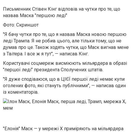
Письменник Стівен Кінг відповів на чутки про те, що
назвав Маска "першою леді"
Фото: Скриншот
"Я бачу чутки про те, що я назвав Маска новою першою
леді Трампа. Я не робив цього, але тільки тому, що не
думав про це. Також ходять чутки, що Маск вигнав мене
з Твітера. І все ж я тут", — написав Кінг.
Користувачі соцмереж висміюють мільярдера в образі
"першої леді" президента Сполучених штатів.
"Я дуже сподіваюся, що в ЦІЄЇ першої леді немає купи
оголених фото, які стануть публічними", — написав один
із коментаторів.
"Елонія" Маск — у мережі Х приміряють на мільярдера