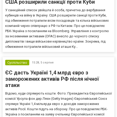
США розширили санкції проти Куби
У санкційний список увійшла й особа, причетна до вербування
кубинців на війну в Україну. США розширили санкції проти Куби,
під обмеження потрапили вісім посадовців та кілька військових
компаній через співпрацю з РФ та Китаєм. Про це повідомляє
РБК-Україна з посиланням на Bloomberg. Управління з контролю
за іноземними активами (OFAC) внесло до чорного списку
дипломатів і вище військове керівництво країни. Зокрема, під
обмеження потрапили військовий аташе Ку...
Суспільство
15:28,
5 серпня
ЄС дасть Україні 1,4 млрд євро з
заморожених активів РФ після нічної
атаки
Відомо, куди спрямують кошти. Фото: Президентка Європейської
комісії Урсула фон дер Ляєн (Getty Images) Європейський Союз
спрямує Україні 1,4 мільярда євро з доходів заморожених
активів Росії. Кошти підуть на оборону. Про це повідомляє РБК-
Україна з посиланням на заяву очільниці Європейської комісії