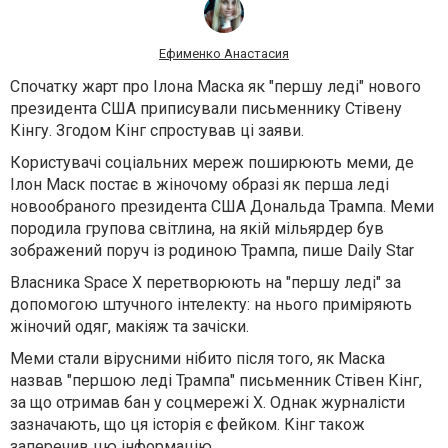
Ефименко Анастасия
Спочатку жарт про Ілона Маска як "першу леді" нового
президента США приписували письменнику Стівену
Кінгу. Згодом Кінг спростував ці заяви.
Користувачі соціальних мереж поширюють меми, де
Ілон Маск постає в жіночому образі як перша леді
новообраного президента США Дональда Трампа. Меми
породила групова світлина, на якій мільярдер був
зображений поруч із родиною Трампа, пише Daily Star
Власника Space X перетворюють на "першу леді" за
допомогою штучного інтелекту: на нього приміряють
жіночий одяг, макіяж та зачіски.
Меми стали вірусними нібито після того, як Маска
назвав "першою леді Трампа" письменник Стівен Кінг,
за що отримав бан у соцмережі Х. Однак журналісти
зазначають, що ця історія є фейком. Кінг також
заперечив цю інформацію.