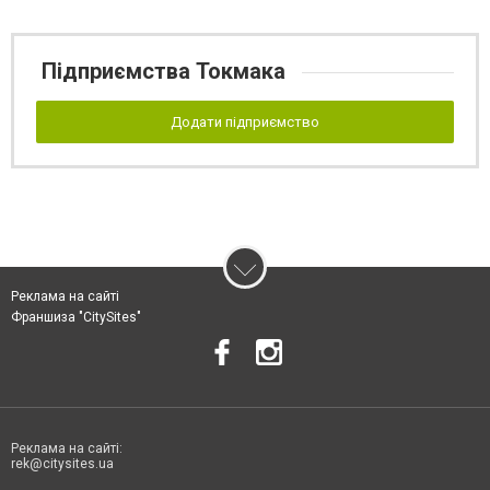
Підприємства Токмака
Додати підприємство
Реклама на сайті
Франшиза "CitySites"
Реклама на сайті:
rek@citysites.ua