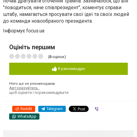
почав дратувати оточення Трампа. Зазначалося, що він
"поводиться, наче співпрезидент", коментує справи
штабу, намагається просувати свої ідеї та своїх людей
до команди новообраного президента.
Інформує focus.ua
Оцініть першим
(
0
оцінок)
Я рекомендую
Ніхто ще не рекомендував
Авторизуйтесь
,
щоб оцінити і порекомендувати
Reddit
Telegram
Viber
WhatsApp