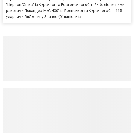
"Циркон/Онікс" із Курської та Ростовської обл., 24 балістичними
ракетами "Іскандер-М/С-400" із Брянської та Курської обл., 115
ударними БпЛА типу Shahed (більшість із...