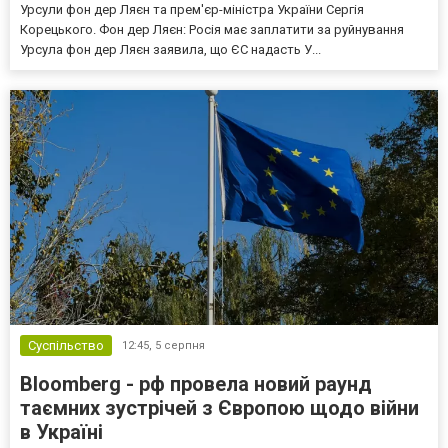
Урсули фон дер Ляєн та прем'єр-міністра України Сергія
Корецького. Фон дер Ляєн: Росія має заплатити за руйнування
Урсула фон дер Ляєн заявила, що ЄС надасть У...
Суспільство
12:45,
5 серпня
Bloomberg - рф провела новий раунд
таємних зустрічей з Європою щодо війни
в Україні