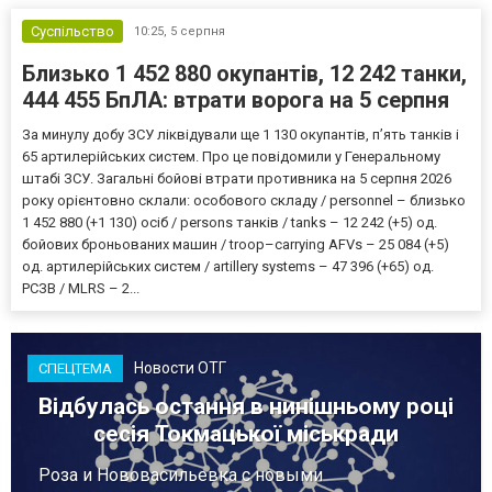
Суспільство
10:25,
5 серпня
Близько 1 452 880 окупантів, 12 242 танки,
444 455 БпЛА: втрати ворога на 5 серпня
За минулу добу ЗСУ ліквідували ще 1 130 окупантів, пʼять танків і
65 артилерійських систем. Про це повідомили у Генеральному
штабі ЗСУ. Загальні бойові втрати противника на 5 серпня 2026
року орієнтовно склали: особового складу / personnel – близько
1 452 880 (+1 130) осіб / persons танків / tanks – 12 242 (+5) од.
бойових броньованих машин / troop–carrying AFVs – 25 084 (+5)
од. артилерійських систем / artillery systems – 47 396 (+65) од.
РСЗВ / MLRS – 2...
Новости ОТГ
СПЕЦТЕМА
Відбулась остання в нинішньому році
сесія Токмацької міськради
Роза и Нововасильевка с новыми