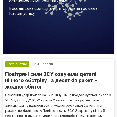
остановочными комплексами
Веселівська селищна територіальна громада.
Історія успіху
Суспільство
09:34,
5 серпня
Повітряні сили ЗСУ озвучили деталі
нічного обстрілу : з десятків ракет –
жодної збитої
Основний удар припав на Київщину. Війна продовжується / колаж
УНІАН, фото ДСНС, Wikipedia У ніч на 5 серпня українським
захисникам не вдалося збити жодної російської балістичної
ракети, повідомляють Повітряні сили ЗСУ. Зокрема, у ніч на 5
серпня противник атакував 4 протикорабельними ракетами