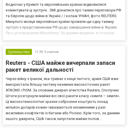
Водночас у Кремлі та європейських країнах відмовилися
коментувати ці зустрічі. ЗМІ дізналися про таємні переговори РФ
та Європи щодо війни в Україні / / колаж УНІАН, фото REUTERS
Минулого місяця європейські країни провели ще одну таємну
зустріч з представниками РФ щодо завершення війни в Україні.
Про це повідомляє Bloomberg. За даними видання, зі сторони
Європи до цих переговорів долучилися колишні
високопосадовці Великої Британії, Франції, Німеччини та Р...
Суспільство
11:29,
5 серпня
Reuters - США майже вичерпали запаси
ракет великої дальності
Через війну з Іраном, яка триває з кінця лютого, армія США вже
використала більшу частину наземних високоточних ракет
ATACMS і PrSM. За словами джерел агентства Reuters, Сполучені
Штати розгорнули майже всі свої ракети класу «земля – земля».
Ці високотехнологічні зразки озброєння коштують понад
мільйон доларів кожен і вважаються незамінними у разі
можливих конфліктів із Китаєм або Росією. Крім того, за даними
іншого джерела, США також запустили майже полов...