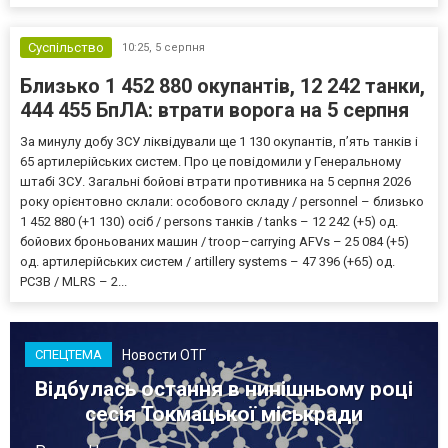
Суспільство
10:25,
5 серпня
Близько 1 452 880 окупантів, 12 242 танки,
444 455 БпЛА: втрати ворога на 5 серпня
За минулу добу ЗСУ ліквідували ще 1 130 окупантів, пʼять танків і
65 артилерійських систем. Про це повідомили у Генеральному
штабі ЗСУ. Загальні бойові втрати противника на 5 серпня 2026
року орієнтовно склали: особового складу / personnel – близько
1 452 880 (+1 130) осіб / persons танків / tanks – 12 242 (+5) од.
бойових броньованих машин / troop–carrying AFVs – 25 084 (+5)
од. артилерійських систем / artillery systems – 47 396 (+65) од.
РСЗВ / MLRS – 2...
Новости ОТГ
СПЕЦТЕМА
Відбулась остання в нинішньому році
сесія Токмацької міськради