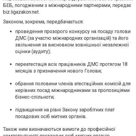
БЕБ, погодженим з міжнародними партнерами, передає
biz.ligazakon.net.
Законом, зокрема, передбачається:
проведення прозорого конкурсу на посаду голови
ДМС (за участю міжнародних організацій) та його
звільнення за висновком зовнішньої незалежної
оцінки (аудиту);
переатестація всіх працівників ДМС протягом 18
місяців з призначення нового Голови;
обрання половини членів атестаційних комісій для
керівних посад міжнародниками за пропозиціями
бізнес-спільноти;
підвищення на рівні Закону заробітних плат
посадових осіб митних органів.
Також ним визначаються вимоги до професійної
компетентності посадових осіб митних органів,