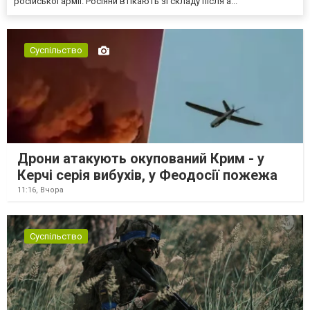
російської армії. Росіяни втікають зі складу після а...
Суспільство
Дрони атакують окупований Крим - у
Керчі серія вибухів, у Феодосії пожежа
11:16,
Вчора
Суспільство