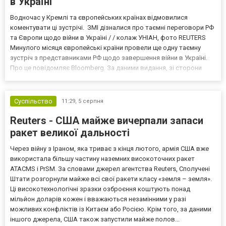
в Україні
Водночас у Кремлі та європейських країнах відмовилися
коментувати ці зустрічі. ЗМІ дізналися про таємні переговори РФ
та Європи щодо війни в Україні / / колаж УНІАН, фото REUTERS
Минулого місяця європейські країни провели ще одну таємну
зустріч з представниками РФ щодо завершення війни в Україні.
Про це повідомляє Bloomberg. За даними видання, зі сторони
Європи до цих переговорів долучилися колишні
високопосадовці Великої Британії, Франції, Німеччини та Р...
Суспільство
11:29,
5 серпня
Reuters - США майже вичерпали запаси
ракет великої дальності
Через війну з Іраном, яка триває з кінця лютого, армія США вже
використала більшу частину наземних високоточних ракет
ATACMS і PrSM. За словами джерел агентства Reuters, Сполучені
Штати розгорнули майже всі свої ракети класу «земля – земля».
Ці високотехнологічні зразки озброєння коштують понад
мільйон доларів кожен і вважаються незамінними у разі
можливих конфліктів із Китаєм або Росією. Крім того, за даними
іншого джерела, США також запустили майже полов...