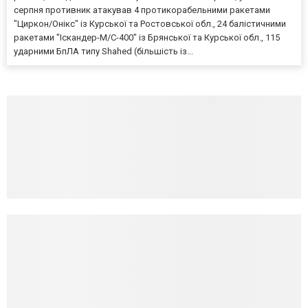
серпня противник атакував 4 протикорабельними ракетами
"Циркон/Онікс" із Курської та Ростовської обл., 24 балістичними
ракетами "Іскандер-М/С-400" із Брянської та Курської обл., 115
ударними БпЛА типу Shahed (більшість із...