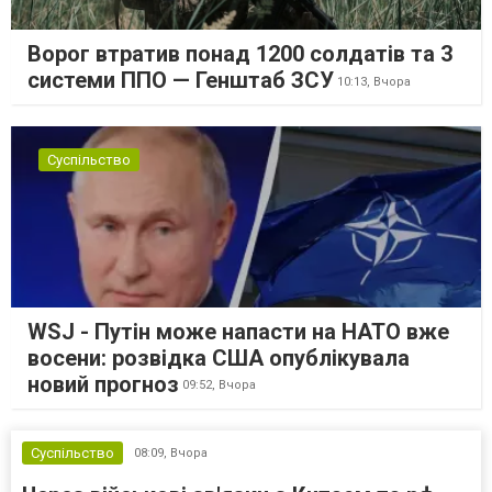
Ворог втратив понад 1200 солдатів та 3
системи ППО — Генштаб ЗСУ
10:13,
Вчора
Суспільство
WSJ - Путін може напасти на НАТО вже
восени: розвідка США опублікувала
новий прогноз
09:52,
Вчора
Суспільство
08:09,
Вчора