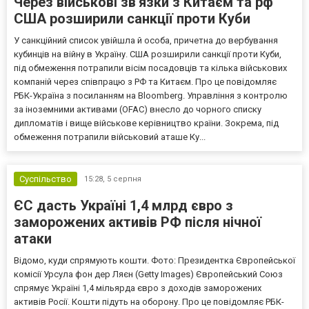
Через військові зв'язки з Китаєм та рф
США розширили санкції проти Куби
У санкційний список увійшла й особа, причетна до вербування
кубинців на війну в Україну. США розширили санкції проти Куби,
під обмеження потрапили вісім посадовців та кілька військових
компаній через співпрацю з РФ та Китаєм. Про це повідомляє
РБК-Україна з посиланням на Bloomberg. Управління з контролю
за іноземними активами (OFAC) внесло до чорного списку
дипломатів і вище військове керівництво країни. Зокрема, під
обмеження потрапили військовий аташе Ку...
Суспільство
15:28,
5 серпня
ЄС дасть Україні 1,4 млрд євро з
заморожених активів РФ після нічної
атаки
Відомо, куди спрямують кошти. Фото: Президентка Європейської
комісії Урсула фон дер Ляєн (Getty Images) Європейський Союз
спрямує Україні 1,4 мільярда євро з доходів заморожених
активів Росії. Кошти підуть на оборону. Про це повідомляє РБК-