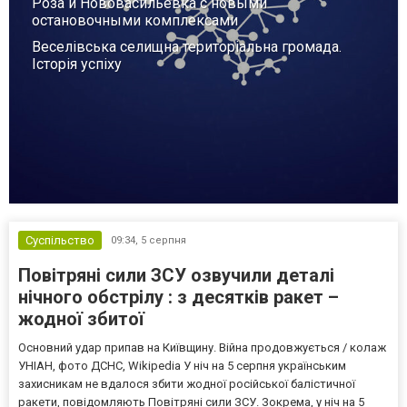
Роза и Нововасильевка с новыми
остановочными комплексами
Веселівська селищна територіальна громада.
Історія успіху
Суспільство
09:34,
5 серпня
Повітряні сили ЗСУ озвучили деталі
нічного обстрілу : з десятків ракет –
жодної збитої
Основний удар припав на Київщину. Війна продовжується / колаж
УНІАН, фото ДСНС, Wikipedia У ніч на 5 серпня українським
захисникам не вдалося збити жодної російської балістичної
ракети, повідомляють Повітряні сили ЗСУ. Зокрема, у ніч на 5