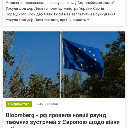
Україна з посиланням на заяву очільниці Європейської комісії
Урсули фон дер Ляєн та прем'єр-міністра України Сергія
Корецького. Фон дер Ляєн: Росія має заплатити за руйнування
Урсула фон дер Ляєн заявила, що ЄС надасть У...
Суспільство
12:45,
5 серпня
Bloomberg - рф провела новий раунд
таємних зустрічей з Європою щодо війни