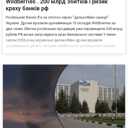
Wildberries . 200 млрд збитків і ризик
краху банків рф
Російський бізнес б'є на сполох через "дальнобійні санкції"
України. Дрони вразили щонайменше 10 складів Wildberries за
два тижні Збитки російських продавців уже перевищили 200 млрд
рублів РФ може загрожувати крах банківської системи У липні-
серпні 2026 року українські далекобійні дрони вразили
щонайменше десять складів найбільшого російського онлайн-
рітейлера Wildberries, спровокувавши масштабні пожежі. Поки
Кремль заперечує роль компанії в постачанні тов...