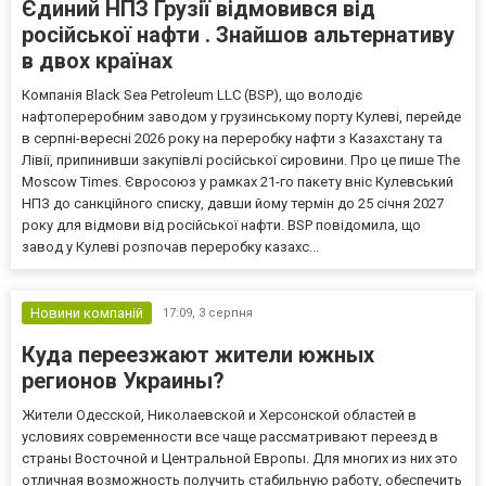
Єдиний НПЗ Грузії відмовився від
російської нафти . Знайшов альтернативу
в двох країнах
Компанія Black Sea Petroleum LLC (BSP), що володіє
нафтопереробним заводом у грузинському порту Кулеві, перейде
в серпні-вересні 2026 року на переробку нафти з Казахстану та
Лівії, припинивши закупівлі російської сировини. Про це пише The
Moscow Times. Євросоюз у рамках 21-го пакету вніс Кулевський
НПЗ до санкційного списку, давши йому термін до 25 січня 2027
року для відмови від російської нафти. BSP повідомила, що
завод у Кулеві розпочав переробку казахс...
Новини компаній
17:09,
3 серпня
Куда переезжают жители южных
регионов Украины?
Жители Одесской, Николаевской и Херсонской областей в
условиях современности все чаще рассматривают переезд в
страны Восточной и Центральной Европы. Для многих из них это
отличная возможность получить стабильную работу, обеспечить