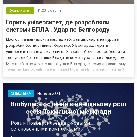
Суспільство
11:20,
3 серпня
Горить університет, де розробляли
системи БПЛА . Удар по Бєлгороду
Цього літа навчальний заклад набирав школярів на курси з
розробки безпілотників. Коротко: У Бєлгороді горить
університет після атаки в ніч на 3 серпня У виші розробляли та
тестували безпілотники Влада не коментувала наслідки удару
Масштабна пожежа спалахнула в Білгородському державному
технологічному університеті імені Шухова після атаки в ніч на 3
серпня - у цьому закладі розробляли та тестували безпілотники.
Як пише російський Telegram-канал Astra, наслі...
Новости ОТГ
СПЕЦТЕМА
Відбулась остання в нинішньому році
сесія Токмацької міськради
Роза и Нововасильевка с новыми
остановочными комплексами