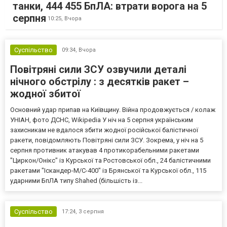
танки, 444 455 БпЛА: втрати ворога на 5
серпня
10:25,
Вчора
Суспільство
09:34,
Вчора
Повітряні сили ЗСУ озвучили деталі
нічного обстрілу : з десятків ракет –
жодної збитої
Основний удар припав на Київщину. Війна продовжується / колаж
УНІАН, фото ДСНС, Wikipedia У ніч на 5 серпня українським
захисникам не вдалося збити жодної російської балістичної
ракети, повідомляють Повітряні сили ЗСУ. Зокрема, у ніч на 5
серпня противник атакував 4 протикорабельними ракетами
"Циркон/Онікс" із Курської та Ростовської обл., 24 балістичними
ракетами "Іскандер-М/С-400" із Брянської та Курської обл., 115
ударними БпЛА типу Shahed (більшість із...
Суспільство
17:24,
3 серпня