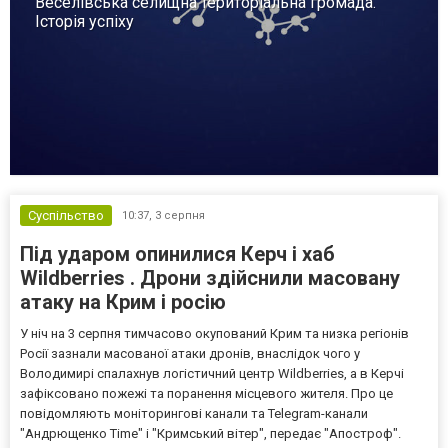
Веселівська селищна територіальна громада.
Історія успіху
Суспільство
10:37,
3 серпня
Під ударом опинилися Керч і хаб
Wildberries . Дрони здійснили масовану
атаку на Крим і росію
У ніч на 3 серпня тимчасово окупований Крим та низка регіонів
Росії зазнали масованої атаки дронів, внаслідок чого у
Володимирі спалахнув логістичний центр Wildberries, а в Керчі
зафіксовано пожежі та поранення місцевого жителя. Про це
повідомляють моніторингові канали та Telegram-канали
"Андрющенко Time" і "Кримський вітер", передає "Апостроф".