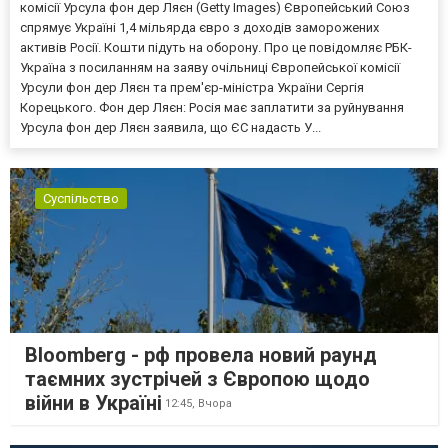
комісії Урсула фон дер Ляєн (Getty Images) Європейський Союз
спрямує Україні 1,4 мільярда євро з доходів заморожених
активів Росії. Кошти підуть на оборону. Про це повідомляє РБК-
Україна з посиланням на заяву очільниці Європейської комісії
Урсули фон дер Ляєн та прем'єр-міністра України Сергія
Корецького. Фон дер Ляєн: Росія має заплатити за руйнування
Урсула фон дер Ляєн заявила, що ЄС надасть У...
Суспільство
Bloomberg - рф провела новий раунд
таємних зустрічей з Європою щодо
війни в Україні
12:45,
Вчора