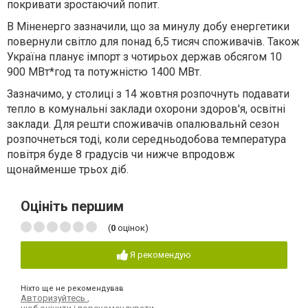
покривати зростаючий попит.
В Міненерго зазначили, що за минулу добу енергетики
повернули світло для понад 6,5 тисяч споживачів. Також
Україна планує імпорт з чотирьох держав обсягом 10
900 МВт*год та потужністю 1400 МВт.
Зазначимо, у столиці з 14 жовтня розпочнуть подавати
тепло в комунальні заклади охорони здоров'я, освітні
заклади. Для решти споживачів опалювальнй сезон
розпочнеться тоді, коли середньодобова температура
повітря буде 8 градусів чи нижче впродовж
щонайменше трьох діб.
Оцініть першим
(
0
оцінок)
Я рекомендую
Ніхто ще не рекомендував
Авторизуйтесь
,