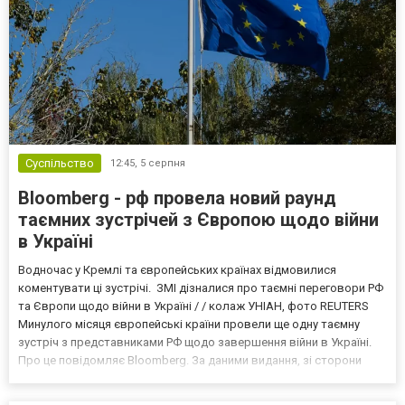
Суспільство
12:45,
5 серпня
Bloomberg - рф провела новий раунд
таємних зустрічей з Європою щодо війни
в Україні
Водночас у Кремлі та європейських країнах відмовилися
коментувати ці зустрічі. ЗМІ дізналися про таємні переговори РФ
та Європи щодо війни в Україні / / колаж УНІАН, фото REUTERS
Минулого місяця європейські країни провели ще одну таємну
зустріч з представниками РФ щодо завершення війни в Україні.
Про це повідомляє Bloomberg. За даними видання, зі сторони
Європи до цих переговорів долучилися колишні
високопосадовці Великої Британії, Франції, Німеччини та Р...