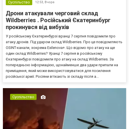
Суспільство
12:53,
Вчора
Дрони атакували черговий склад
Wildberries . Російський Єкатеринбург
прокинувся від вибухів
У російському Єкатеринбурзі вранці 7 серпня повідомили про
атаку дронів. Під ударом склад Wildberries. Про це повідомляють
OSINT-канали, зокрема Exilenova+. Що відомо про атаку на ще
один склад Wildberries? Уранці 7 серпня в російському
Єкатеринбурзі повідомили про атаку на склад Wildberries. За
попередньою інформацією, щонайменше два удари припали на
приміщення, який може використовуватися для посилення
російської армії. Росіяни втікають зі складу після а...
Суспільство