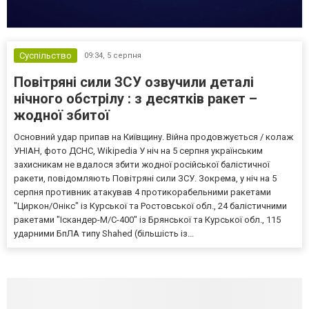
Суспільство
09:34,
5 серпня
Повітряні сили ЗСУ озвучили деталі
нічного обстрілу : з десятків ракет –
жодної збитої
Основний удар припав на Київщину. Війна продовжується / колаж
УНІАН, фото ДСНС, Wikipedia У ніч на 5 серпня українським
захисникам не вдалося збити жодної російської балістичної
ракети, повідомляють Повітряні сили ЗСУ. Зокрема, у ніч на 5
серпня противник атакував 4 протикорабельними ракетами
"Циркон/Онікс" із Курської та Ростовської обл., 24 балістичними
ракетами "Іскандер-М/С-400" із Брянської та Курської обл., 115
ударними БпЛА типу Shahed (більшість із...