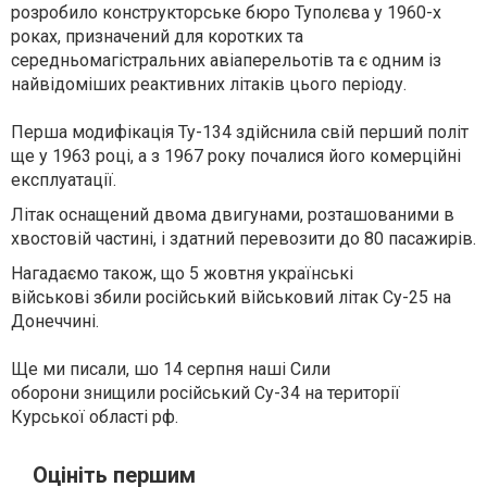
розробило конструкторське бюро Туполєва у 1960-х
роках, призначений для коротких та
середньомагістральних авіаперельотів та є одним із
найвідоміших реактивних літаків цього періоду.
Перша модифікація Ту-134 здійснила свій перший політ
ще у 1963 році, а з 1967 року почалися його комерційні
експлуатації.
Літак оснащений двома двигунами, розташованими в
хвостовій частині, і здатний перевозити до 80 пасажирів.
Нагадаємо також, що 5 жовтня українські
військові
збили
російський військовий літак Су-25 на
Донеччині.
Ще ми писали, шо 14 серпня наші Сили
оборони
знищили
російський Су-34 на території
Курської області рф.
Оцініть першим