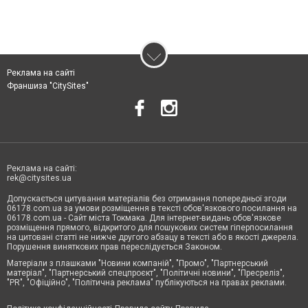
Реклама на сайті
Франшиза "CitySites"
Реклама на сайті:
rek@citysites.ua
Допускається цитування матеріалів без отримання попередньої згоди
06178.com.ua за умови розміщення в тексті обов'язкового посилання на
06178.com.ua - Сайт міста Токмака. Для інтернет-видань обов'язкове
розміщення прямого, відкритого для пошукових систем гіперпосилання
на цитовані статті не нижче другого абзацу в тексті або в якості джерела.
Порушення виняткових прав переслідується Законом.
Матеріали з плашками "Новини компаній", "Промо", "Партнерський
матеріал", "Партнерський спецпроєкт", "Політичні новини", "Пресреліз",
"PR", "Офіційно", "Політична реклама" публікуються на правах реклами.