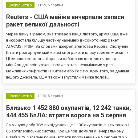
Суспільство
11:29,
5 серпня
Reuters - США майже вичерпали запаси
ракет великої дальності
Через війну з Іраном, яка триває з кінця лютого, армія США вже
використала більшу частину наземних високоточних ракет
ATACMS і PrSM. За словами джерел агентства Reuters, Сполучені
Штати розгорнули майже всі свої ракети класу «земля – земля».
Ці високотехнологічні зразки озброєння коштують понад
мільйон доларів кожен і вважаються незамінними у разі
можливих конфліктів із Китаєм або Росією. Крім того, за даними
іншого джерела, США також запустили майже полов...
Суспільство
10:25,
5 серпня
Близько 1 452 880 окупантів, 12 242 танки,
444 455 БпЛА: втрати ворога на 5 серпня
За минулу добу ЗСУ ліквідували ще 1 130 окупантів, пʼять танків і
65 артилерійських систем. Про це повідомили у Генеральному
штабі ЗСУ. Загальні бойові втрати противника на 5 серпня 2026