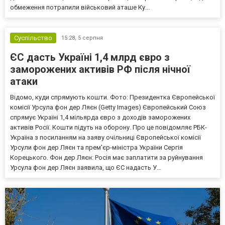
обмеження потрапили військовий аташе Ку...
Суспільство
15:28,
5 серпня
ЄС дасть Україні 1,4 млрд євро з
заморожених активів РФ після нічної
атаки
Відомо, куди спрямують кошти. Фото: Президентка Європейської
комісії Урсула фон дер Ляєн (Getty Images) Європейський Союз
спрямує Україні 1,4 мільярда євро з доходів заморожених
активів Росії. Кошти підуть на оборону. Про це повідомляє РБК-
Україна з посиланням на заяву очільниці Європейської комісії
Урсули фон дер Ляєн та прем'єр-міністра України Сергія
Корецького. Фон дер Ляєн: Росія має заплатити за руйнування
Урсула фон дер Ляєн заявила, що ЄС надасть У...