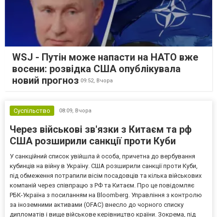
WSJ - Путін може напасти на НАТО вже
восени: розвідка США опублікувала
новий прогноз
09:52,
Вчора
Суспільство
08:09,
Вчора
Через військові зв'язки з Китаєм та рф
США розширили санкції проти Куби
У санкційний список увійшла й особа, причетна до вербування
кубинців на війну в Україну. США розширили санкції проти Куби,
під обмеження потрапили вісім посадовців та кілька військових
компаній через співпрацю з РФ та Китаєм. Про це повідомляє
РБК-Україна з посиланням на Bloomberg. Управління з контролю
за іноземними активами (OFAC) внесло до чорного списку
дипломатів і вище військове керівництво країни. Зокрема, під