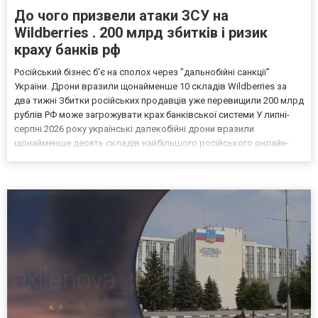
До чого призвели атаки ЗСУ на
Wildberries . 200 млрд збитків і ризик
краху банків рф
Російський бізнес б'є на сполох через "дальнобійні санкції"
України. Дрони вразили щонайменше 10 складів Wildberries за
два тижні Збитки російських продавців уже перевищили 200 млрд
рублів РФ може загрожувати крах банківської системи У липні-
серпні 2026 року українські далекобійні дрони вразили
щонайменше десять складів найбільшого російського онлайн-
рітейлера Wildberries, спровокувавши масштабні пожежі. Поки
Кремль заперечує роль компанії в постачанні тов...