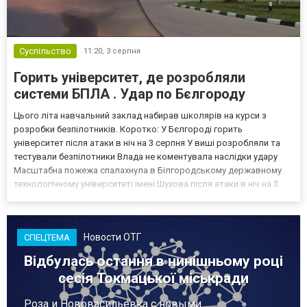
Суспільство
11:20,
3 серпня
Горить університет, де розробляли
системи БПЛА . Удар по Бєлгороду
Цього літа навчальний заклад набирав школярів на курси з
розробки безпілотників. Коротко: У Бєлгороді горить
університет після атаки в ніч на 3 серпня У виші розробляли та
тестували безпілотники Влада не коментувала наслідки удару
Масштабна пожежа спалахнула в Білгородському державному
технологічному університеті імені Шухова після атаки в ніч на 3
серпня - у цьому закладі розробляли та тестували безпілотники.
Як пише російський Telegram-канал Astra, наслі...
Новости ОТГ
СПЕЦТЕМА
Відбулась остання в нинішньому році
сесія Токмацької міськради
Роза и Нововасильевка с новыми