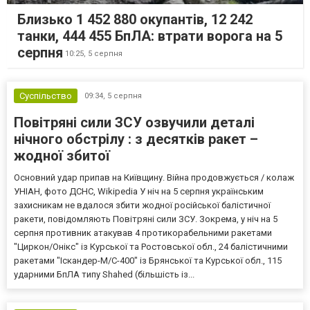
Близько 1 452 880 окупантів, 12 242
танки, 444 455 БпЛА: втрати ворога на 5
серпня
10:25,
5 серпня
Суспільство
09:34,
5 серпня
Повітряні сили ЗСУ озвучили деталі
нічного обстрілу : з десятків ракет –
жодної збитої
Основний удар припав на Київщину. Війна продовжується / колаж
УНІАН, фото ДСНС, Wikipedia У ніч на 5 серпня українським
захисникам не вдалося збити жодної російської балістичної
ракети, повідомляють Повітряні сили ЗСУ. Зокрема, у ніч на 5
серпня противник атакував 4 протикорабельними ракетами
"Циркон/Онікс" із Курської та Ростовської обл., 24 балістичними
ракетами "Іскандер-М/С-400" із Брянської та Курської обл., 115
ударними БпЛА типу Shahed (більшість із...