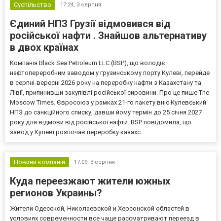
Суспільство
17:24,
3 серпня
Єдиний НПЗ Грузії відмовився від
російської нафти . Знайшов альтернативу
в двох країнах
Компанія Black Sea Petroleum LLC (BSP), що володіє
нафтопереробним заводом у грузинському порту Кулеві, перейде
в серпні-вересні 2026 року на переробку нафти з Казахстану та
Лівії, припинивши закупівлі російської сировини. Про це пише The
Moscow Times. Євросоюз у рамках 21-го пакету вніс Кулевський
НПЗ до санкційного списку, давши йому термін до 25 січня 2027
року для відмови від російської нафти. BSP повідомила, що
завод у Кулеві розпочав переробку казахс...
Новини компаній
17:09,
3 серпня
Куда переезжают жители южных
регионов Украины?
Жители Одесской, Николаевской и Херсонской областей в
условиях современности все чаще рассматривают переезд в