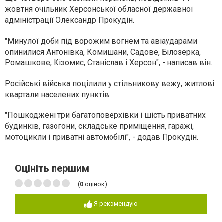
жовтня очільник Херсонської обласної державної
адміністрації Олександр Прокудін.
"Минулої доби під ворожим вогнем та авіаударами
опинилися Антонівка, Комишани, Садове, Білозерка,
Ромашкове, Кізомис, Станіслав і Херсон", - написав він.
Російські війська поцілили у стільникову вежу, житлові
квартали населених пунктів.
"Пошкоджені три багатоповерхівки і шість приватних
будинків, газогони, складське приміщення, гаражі,
мотоцикли і приватні автомобілі", - додав Прокудін.
Оцініть першим
(
0
оцінок)
Я рекомендую