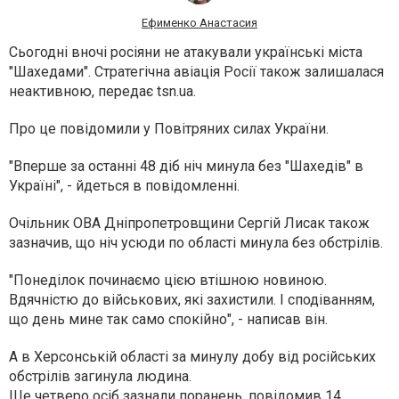
Ефименко Анастасия
Сьогодні вночі росіяни не атакували українські міста
"Шахедами". Стратегічна авіація Росії також залишалася
неактивною, передає tsn.ua.
Про це повідомили у Повітряних силах України.
"Вперше за останні 48 діб ніч минула без "Шахедів" в
Україні", - йдеться в повідомленні.
Очільник ОВА Дніпропетровщини Сергій Лисак також
зазначив, що ніч усюди по області минула без обстрілів.
"Понеділок починаємо цією втішною новиною.
Вдячністю до військових, які захистили. І сподіванням,
що день мине так само спокійно", - написав він.
А в Херсонській області за минулу добу від російських
обстрілів загинула людина.
Ще четверо осіб зазнали поранень, повідомив 14