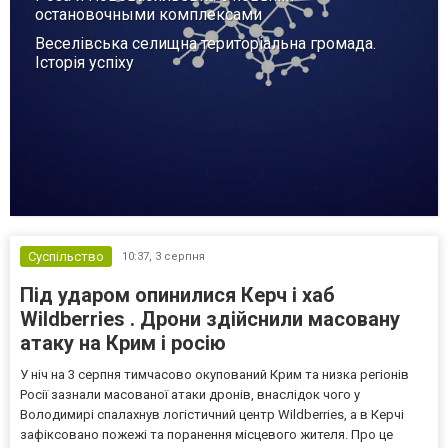
остановочными комплексами
Веселівська селищна територіальна громада.
Історія успіху
Суспільство
10:37,
3 серпня
Під ударом опинилися Керч і хаб
Wildberries . Дрони здійснили масовану
атаку на Крим і росію
У ніч на 3 серпня тимчасово окупований Крим та низка регіонів
Росії зазнали масованої атаки дронів, внаслідок чого у
Володимирі спалахнув логістичний центр Wildberries, а в Керчі
зафіксовано пожежі та поранення місцевого жителя. Про це