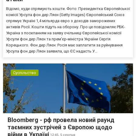
Відомо, куди спрямують кошти. Фото: Президентка Європейської
комісії Урсула фон дер Ляєн (Getty Images) Європейський Союз
спрямує Україні 1,4 мільярда євро з доходів заморожених
активів Росії. Кошти підуть на оборону. Про це повідомляє РБК-
Україна з посиланням на заяву очільниці Європейської комісії
Урсули фон дер Ляєн та прем'єр-міністра України Сергія
Корецького. Фон дер Ляєн: Росія має заплатити за руйнування
Урсула фон дер Ляєн заявила, що ЄС надасть У...
Суспільство
Bloomberg - рф провела новий раунд
таємних зустрічей з Європою щодо
війни в Україні
12:45,
5 серпня