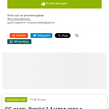
Я рекомендую
Ніхто ще не рекомендував
Авторизуйтесь
,
щоб оцінити і порекомендувати
Reddit
Telegram
Viber
WhatsApp
Суспільство
15:28,
Вчора
ЄС дасть Україні 1,4 млрд євро з