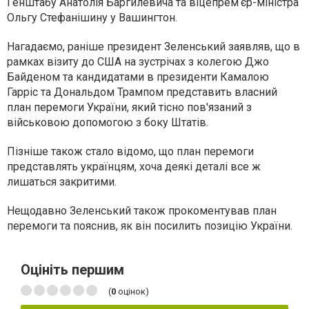
Генштабу Анатолія Баргилевича та віцепремʼєр-міністра
Ольгу Стефанішину у Вашингтон.
Нагадаємо, раніше президент Зеленський заявляв, що в
рамках візиту до США на зустрічах з колегою Джо
Байденом та кандидатами в президенти Камалою
Гарріс та Дональдом Трампом представить власний
план перемоги України, який тісно пов'язаний з
військовою допомогою з боку Штатів.
Пізніше також стало відомо, що план перемоги
представлять українцям, хоча деякі деталі все ж
лишаться закритими.
Нещодавно Зеленський також прокоментував план
перемоги та пояснив, як він посилить позицію України.
Оцініть першим
(
0
оцінок)