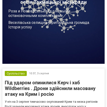
сесія Токмацької міськради
Роза и Нововасильевка с новыми
остановочными комплексами
Веселівська селищна територіальна громада.
Історія успіху
Суспільство
10:37,
3 серпня
Під ударом опинилися Керч і хаб
Wildberries . Дрони здійснили масовану
атаку на Крим і росію
У ніч на 3 серпня тимчасово окупований Крим та низка регіонів
Росії зазнали масованої атаки дронів, внаслідок чого у