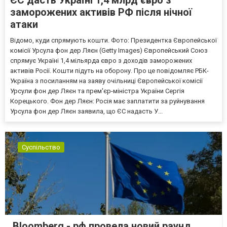
заморожених активів РФ після нічної
атаки
Відомо, куди спрямують кошти. Фото: Президентка Європейської
комісії Урсула фон дер Ляєн (Getty Images) Європейський Союз
спрямує Україні 1,4 мільярда євро з доходів заморожених
активів Росії. Кошти підуть на оборону. Про це повідомляє РБК-
Україна з посиланням на заяву очільниці Європейської комісії
Урсули фон дер Ляєн та прем'єр-міністра України Сергія
Корецького. Фон дер Ляєн: Росія має заплатити за руйнування
Урсула фон дер Ляєн заявила, що ЄС надасть У...
Суспільство
Bloomberg - рф провела новий раунд