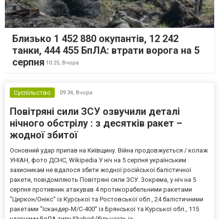
Близько 1 452 880 окупантів, 12 242
танки, 444 455 БпЛА: втрати ворога на 5
серпня
10:25,
Вчора
Суспільство
09:34,
Вчора
Повітряні сили ЗСУ озвучили деталі
нічного обстрілу : з десятків ракет –
жодної збитої
Основний удар припав на Київщину. Війна продовжується / колаж
УНІАН, фото ДСНС, Wikipedia У ніч на 5 серпня українським
захисникам не вдалося збити жодної російської балістичної
ракети, повідомляють Повітряні сили ЗСУ. Зокрема, у ніч на 5
серпня противник атакував 4 протикорабельними ракетами
"Циркон/Онікс" із Курської та Ростовської обл., 24 балістичними
ракетами "Іскандер-М/С-400" із Брянської та Курської обл., 115
ударними БпЛА типу Shahed (більшість із...