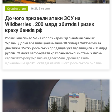
Суспільство
16:21,
3 серпня
До чого призвели атаки ЗСУ на
Wildberries . 200 млрд збитків і ризик
краху банків рф
Російський бізнес б'є на сполох через "дальнобійні санкції"
України. Дрони вразили щонайменше 10 складів Wildberries за
два тижні Збитки російських продавців уже перевищили 200 млрд
рублів РФ може загрожувати крах банківської системи У липні-
серпні 2026 року українські далекобійні дрони вразили
щонайменше десять складів найбільшого російського онлайн-
рітейлера Wildberries, спровокувавши масштабні пожежі. Поки
Кремль заперечує роль компанії в постачанні тов...