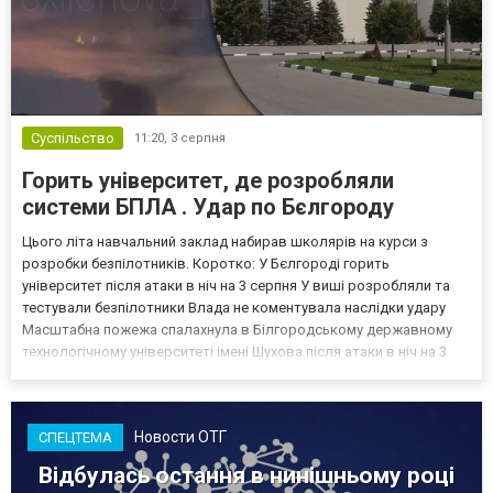
Суспільство
11:20,
3 серпня
Горить університет, де розробляли
системи БПЛА . Удар по Бєлгороду
Цього літа навчальний заклад набирав школярів на курси з
розробки безпілотників. Коротко: У Бєлгороді горить
університет після атаки в ніч на 3 серпня У виші розробляли та
тестували безпілотники Влада не коментувала наслідки удару
Масштабна пожежа спалахнула в Білгородському державному
технологічному університеті імені Шухова після атаки в ніч на 3
серпня - у цьому закладі розробляли та тестували безпілотники.
Як пише російський Telegram-канал Astra, наслі...
Новости ОТГ
СПЕЦТЕМА
Відбулась остання в нинішньому році