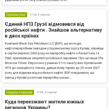
Суспільство
17:24,
3 серпня
Єдиний НПЗ Грузії відмовився від
російської нафти . Знайшов альтернативу
в двох країнах
Компанія Black Sea Petroleum LLC (BSP), що володіє
нафтопереробним заводом у грузинському порту Кулеві, перейде
в серпні-вересні 2026 року на переробку нафти з Казахстану та
Лівії, припинивши закупівлі російської сировини. Про це пише The
Moscow Times. Євросоюз у рамках 21-го пакету вніс Кулевський
НПЗ до санкційного списку, давши йому термін до 25 січня 2027
року для відмови від російської нафти. BSP повідомила, що
завод у Кулеві розпочав переробку казахс...
Новини компаній
17:09,
3 серпня
Куда переезжают жители южных
регионов Украины?