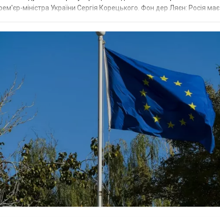
рем'єр-міністра України Сергія Корецького. Фон дер Ляєн: Росія ма
.