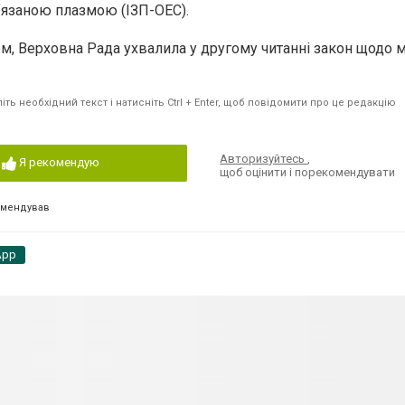
ʼязаною плазмою (ІЗП-ОЕС).
м, Верховна Рада ухвалила у другому читанні закон щодо 
ть необхідний текст і натисніть Ctrl + Enter, щоб повідомити про це редакцію
Авторизуйтесь
,
Я рекомендую
щоб оцінити і порекомендувати
омендував
App