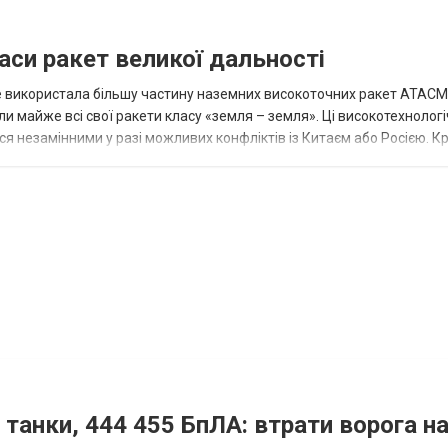
аси ракет великої дальності
вже використала більшу частину наземних високоточних ракет ATACMS
 майже всі свої ракети класу «земля – земля». Ці високотехнологі
незамінними у разі можливих конфліктів із Китаєм або Росією. Крі
 танки, 444 455 БпЛА: втрати ворога на