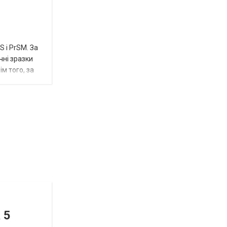
 і PrSM. За
чні зразки
м того, за
Відбулась
остання
Новости
в
СПЕЦТЕМА
ОТГ
 5
нинішньому