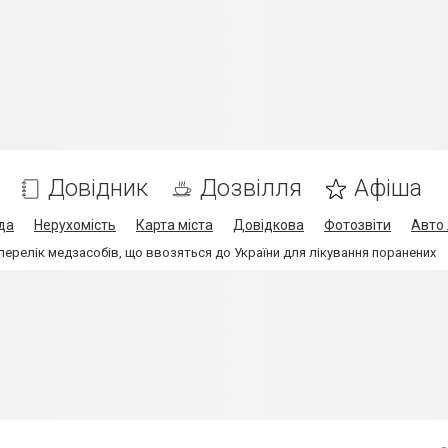
Довідник
Дозвілля
Афіша
да
Нерухомість
Карта міста
Довідкова
Фотозвіти
Авто 
перелік медзасобів, що ввозяться до України для лікування поранених