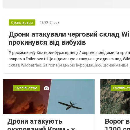
Суспільство
12:53,
Вчора
Дрони атакували черговий склад Wil
прокинувся від вибухів
У російському Єкатеринбурзі вранці 7 серпня повідомили про а
зокрема Exilenova+. Що відомо про атаку на ще один склад Wild
склад Wildberries. За попередньою інформацією, щонайменше
посилення російської армії. Росіяни втікають зі складу після а...
Суспільство
Суспільс
Дрони атакують
Ворог 
окупований Крим - у
1200 со