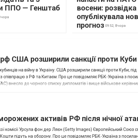
и ППО — Генштаб
восени: розвідк
опублікувала но
Вчора
прогноз
09:52,
Вчора
а рф США розширили санкції проти Куби
кубинців на війну в Україну. США розширили санкції проти Куби, пі
ез співпрацю з РФ та Китаєм. Про це повідомляє РБК-Україна з пос
AC) внесло до чорного списку дипломатів і вище військове керівни
аморожених активів РФ після нічної ата
ї комісії Урсула фон дер Ляєн (Getty Images) Європейський Союз 
ї. Кошти підуть на оборону. Про це повідомляє РБК-Україна з посила