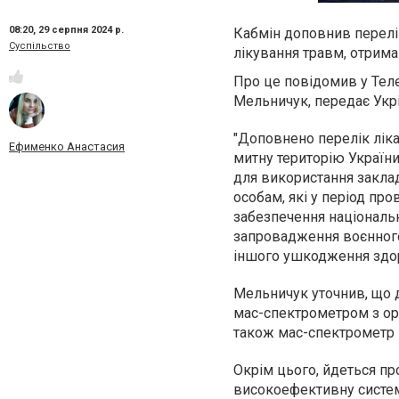
08:20,
29 серпня 2024 р.
Кабмін доповнив перелік
Суспільство
лікування травм, отрима
Про це повідомив у Теле
Мельничук, передає Укр
"Доповнено перелік ліка
Ефименко Анастасия
митну територію України
для використання закла
особам, які у період про
забезпечення національно
запровадження воєнного 
іншого ушкодження здоро
Мельничук уточнив, що 
мас-спектрометром з ор
також мас-спектрометр в
Окрім цього, йдеться п
високоефективну систему