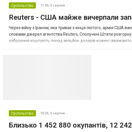
повідомляє Bloomberg. За даними видання,
Суспільство
11:29,
5 серпня
зі сторони Європи до цих переговорів
долучилися колишні високопосадовці
Reuters - США майже вичерпали зап
Великої Британії, Франції, Німеччини та Р...
Через війну з Іраном, яка триває з кінця лютого, армія США 
словами джерел агентства Reuters, Сполучені Штати розгорнули
озброєння коштують понад мільйон доларів кожен і вважаються 
даними іншого джерела, США також запустили майже полов...
Суспільство
10:25,
5 серпня
Близько 1 452 880 окупантів, 12 242