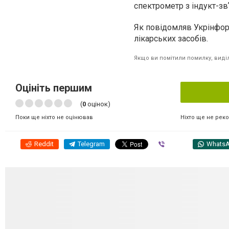
спектрометр з індукт-зв
Як повідомляв Укрінфор
лікарських засобів.
Якщо ви помітили помилку, виділі
Оцініть першим
(
0
оцінок)
Ніхто ще не рек
Поки ще ніхто не оцінював
Reddit
Telegram
Viber
Whats