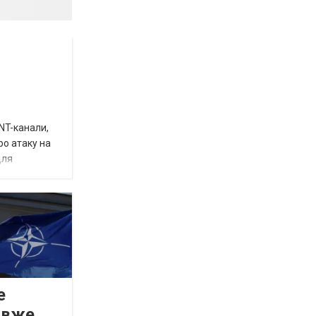
INT-канали,
ро атаку на
для
е
 вже