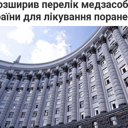
розширив перелік медзасоб
аїни для лікування поран