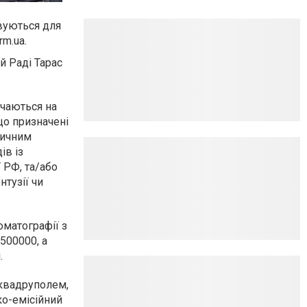
овуються для
m.ua.
й Раді Тарас
ачаються на
що призначені
зичним
ів із
 РФ, та/або
тузії чи
оматографії з
500000, а
.
оквадруполем,
ко-емісійний