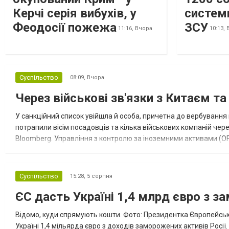
Керчі серія вибухів, у
систем
Феодосії пожежа
ЗСУ
11:16,
Вчора
10:13,
Суспільство
08:09,
Вчора
Через військові зв'язки з Китаєм т
У санкційний список увійшла й особа, причетна до вербування 
потрапили вісім посадовців та кілька військових компаній чер
Bloomberg. Управління з контролю за іноземними активами (OF
Зокрема, під обмеження потрапили військовий аташе Ку...
Суспільство
15:28,
5 серпня
ЄС дасть Україні 1,4 млрд євро з з
Відомо, куди спрямують кошти. Фото: Президентка Європейсько
Україні 1,4 мільярда євро з доходів заморожених активів Росі