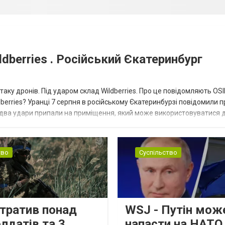
dberries . Російський Єкатеринбург
таку дронів. Під ударом склад Wildberries. Про це повідомляють OS
berries? Уранці 7 серпня в російському Єкатеринбурзі повідомили п
 два удари припали на приміщення, який може використовуватися 
тво
Суспільство
втратив понад
WSJ - Путін мож
лдатів та 3
напасти на НАТО