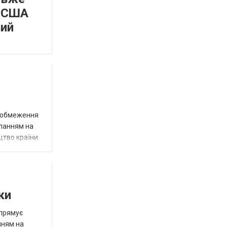
а США
вий
д обмеження
иланням на
цтво країни.
ки
спрямує
нням на