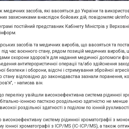
 медичних засобів, які ввозяться до України та використ
них захисниками внаслідок бойових дій, повідомляє ukrinfor
грамі постійний представник Кабінету Міністрів у Верховні
інформ.
рських засобів та медичних виробів, що ввозяться та пост
 під час воєнного стану, рядом позицій медичних виробів, 
дами охорони здоров'я для надання медичної допомоги фі
ведення антитерористичної операції та/або здійснення заход
ї безпеки і оборони, відсічі і стримування збройної агресії
стану відповідно до законодавства зазнали поранення, кон
в'я", - написав він.
до переліку увійшли високоефективна система рідинної хр
бітально-іонною пасткою роздільною здатністю не менше 
исокої роздільної здатності з поділом по іонній рухливості
ро високоефективну систему рідинної хроматографії з мон
 іонної хроматографії з ICP/MS (IC-ICP/MS), а також опти