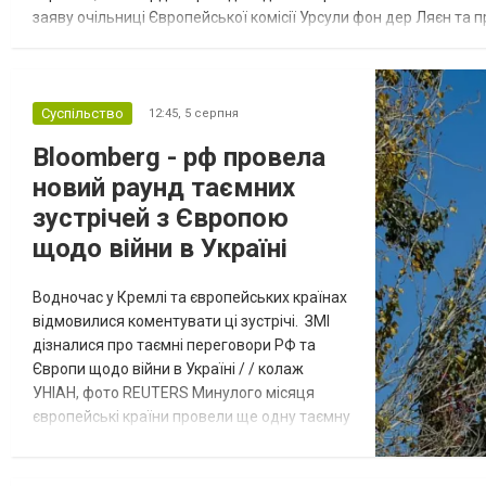
заяву очільниці Європейської комісії Урсули фон дер Ляєн та п
за руйнування Урсула фон дер Ляєн заявила, що ЄС надасть У..
Суспільство
12:45,
5 серпня
Bloomberg - рф провела
новий раунд таємних
зустрічей з Європою
щодо війни в Україні
Водночас у Кремлі та європейських країнах
відмовилися коментувати ці зустрічі. ЗМІ
дізналися про таємні переговори РФ та
Європи щодо війни в Україні / / колаж
УНІАН, фото REUTERS Минулого місяця
європейські країни провели ще одну таємну
зустріч з представниками РФ щодо
завершення війни в Україні. Про це