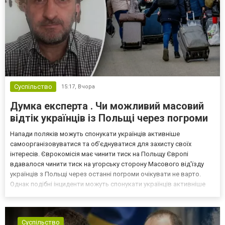
Суспільство
15:17,
Вчора
Думка експерта . Чи можливий масовий
відтік українців із Польщі через погроми
Напади поляків можуть спонукати українців активніше
самоорганізовуватися та об’єднуватися для захисту своїх
інтересів. Єврокомісія має чинити тиск на Польщу Європі
вдавалося чинити тиск на угорську сторону Масового від'їзду
українців з Польщі через останні погроми очікувати не варто.
Однак подібні інциденти можуть спонукати українців активніше
самоорганізовуватися та об’єднуватися для захисту своїх
інтересів. Таку думку висловив директор Центру досліджень...
Суспільство