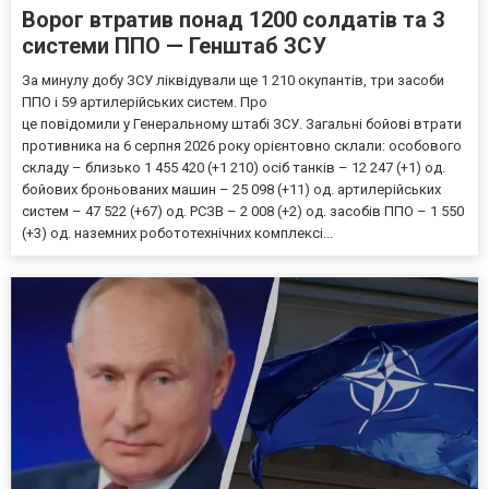
Ворог втратив понад 1200 солдатів та 3
системи ППО — Генштаб ЗСУ
За минулу добу ЗСУ ліквідували ще 1 210 окупантів, три засоби
ППО і 59 артилерійських систем. Про
це повідомили у Генеральному штабі ЗСУ. Загальні бойові втрати
противника на 6 серпня 2026 року орієнтовно склали: особового
складу – близько 1 455 420 (+1 210) осіб танків – 12 247 (+1) од.
бойових броньованих машин – 25 098 (+11) од. артилерійських
систем – 47 522 (+67) од. РСЗВ – 2 008 (+2) од. засобів ППО – 1 550
(+3) од. наземних робототехнічних комплексі...