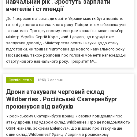
навчальний рік . Зростуть зарплати
вчителів і стипендії
До 1 вересня всі заклади освіти України мають бути повністю
готові до нового навчального року. Пріоритетом є безпека учні
та вчителів. Про це у своєму телеграм-каналі написав прем'єр-
міністр України Сергій Корецький. І додав, що в уряді вже
заслухали доповідь Міністерства освіти і науки щодо стану
підготовки. Як триває підготовка до нового навчального року
Посадовець також розповів про головні моменти напередодні
старту нового навчального року. Пріоритет №...
Суспільство
12:53,
7 серпня
Дрони атакували черговий склад
Wildberries . Російський Єкатеринбург
прокинувся від вибухів
У російському Єкатеринбурзі вранці 7 серпня повідомили про
атаку дронів. Під ударом склад Wildberries. Про це повідомляють
OSINT-канали, зокрема Exilenova+. Що відомо про атаку на ще
один склад Wildberries? Уранці 7 серпня в російському