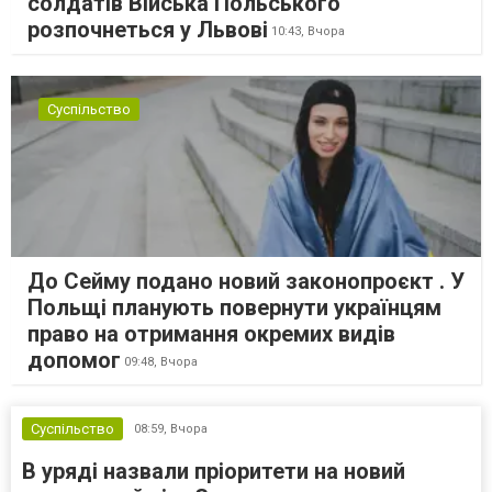
солдатів Війська Польського
розпочнеться у Львові
10:43,
Вчора
Суспільство
До Сейму подано новий законопроєкт . У
Польщі планують повернути українцям
право на отримання окремих видів
допомог
09:48,
Вчора
Суспільство
08:59,
Вчора
В уряді назвали пріоритети на новий