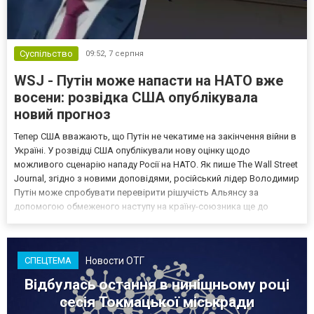
Суспільство
09:52,
7 серпня
WSJ - Путін може напасти на НАТО вже
восени: розвідка США опублікувала
новий прогноз
Тепер США вважають, що Путін не чекатиме на закінчення війни в
Україні. У розвідці США опублікували нову оцінку щодо
можливого сценарію нападу Росії на НАТО. Як пише The Wall Street
Journal, згідно з новими доповідями, російський лідер Володимир
Путін може спробувати перевірити рішучість Альянсу за
допомогою обмеженого наступу на країну-союзника ще до
закінчення війни в Україні. Ці нові оцінки з’явилися на тлі нестачі
деяких критично важливих боєприпасів,...
Новости ОТГ
СПЕЦТЕМА
Відбулась остання в нинішньому році
сесія Токмацької міськради