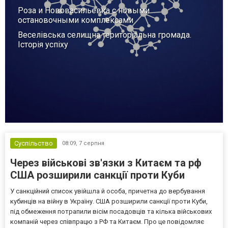
Роза и Нововасильевка с новыми
остановочными комплексами
Веселівська селищна територіальна громада.
Історія успіху
Суспільство
08:09,
7 серпня
Через військові зв'язки з Китаєм та рф
США розширили санкції проти Куби
У санкційний список увійшла й особа, причетна до вербування
кубинців на війну в Україну. США розширили санкції проти Куби,
під обмеження потрапили вісім посадовців та кілька військових
компаній через співпрацю з РФ та Китаєм. Про це повідомляє