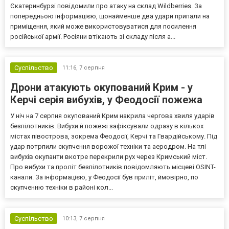
Єкатеринбурзі повідомили про атаку на склад Wildberries. За
попередньою інформацією, щонайменше два удари припали на
приміщення, який може використовуватися для посилення
російської армії. Росіяни втікають зі складу після а...
Суспільство
11:16,
7 серпня
Дрони атакують окупований Крим - у
Керчі серія вибухів, у Феодосії пожежа
У ніч на 7 серпня окупований Крим накрила чергова хвиля ударів
безпілотників. Вибухи й пожежі зафіксували одразу в кількох
містах півострова, зокрема Феодосії, Керчі та Гвардійському. Під
удар потрпили скупчення ворожої техніки та аеродром. На тлі
вибухів окупанти вкотре перекрили рух через Кримський міст.
Про вибухи та проліт безпілотників повідомляють місцеві OSINT-
канали. За інформацією, у Феодосії був приліт, ймовірно, по
скупченню техніки в районі кол...
Суспільство
10:13,
7 серпня