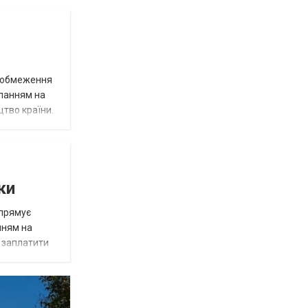
д обмеження
иланням на
цтво країни.
ки
спрямує
нням на
є заплатити