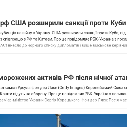
а рф США розширили санкції проти Куби
кубинців на війну в Україну. США розширили санкції проти Куби, пі
ез співпрацю з РФ та Китаєм. Про це повідомляє РБК-Україна з пос
AC) внесло до чорного списку дипломатів і вище військове керівни
аморожених активів РФ після нічної ата
ї комісії Урсула фон дер Ляєн (Getty Images) Європейський Союз 
ї. Кошти підуть на оборону. Про це повідомляє РБК-Україна з посила
рем'єр-міністра України Сергія Корецького. Фон дер Ляєн: Росія ма
.