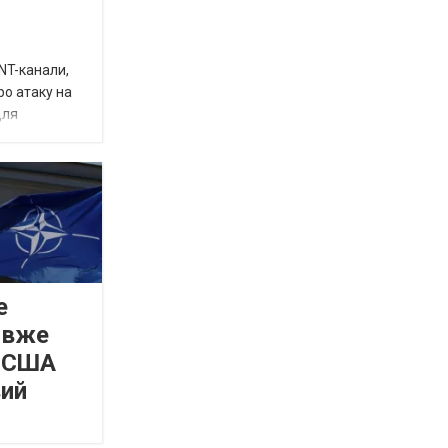
INT-канали,
ро атаку на
для
е
 вже
а США
вий