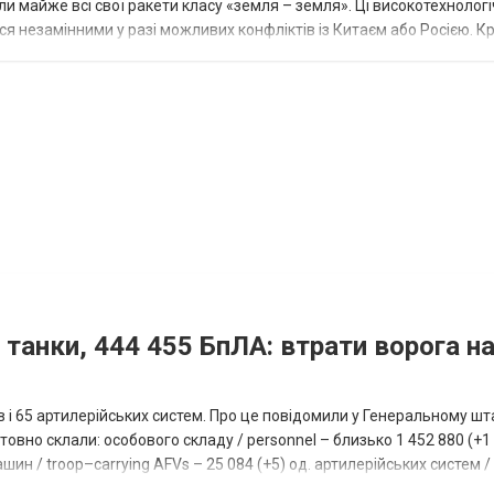
 майже всі свої ракети класу «земля – земля». Ці високотехнологі
незамінними у разі можливих конфліктів із Китаєм або Росією. Крі
 танки, 444 455 БпЛА: втрати ворога на
ів і 65 артилерійських систем. Про це повідомили у Генеральному шт
овно склали: особового складу / personnel – близько 1 452 880 (+1 1
ин / troop–carrying AFVs – 25 084 (+5) од. артилерійських систем / a