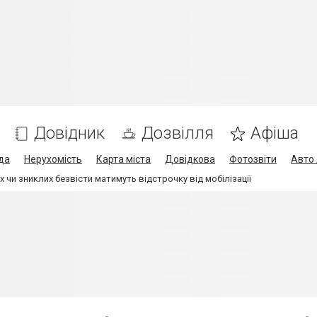
Довідник
Дозвілля
Афіша
да
Нерухомість
Карта міста
Довідкова
Фотозвіти
Авто 
 чи зниклих безвісти матимуть відстрочку від мобілізації