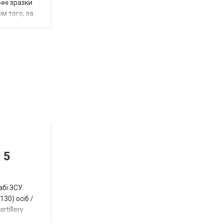
чні зразки
м того, за
Відбулась
остання
Новости
в
СПЕЦТЕМА
ОТГ
 5
нинішньому
році
абі ЗСУ.
сесія
30) осіб /
rtillery
Токмацької