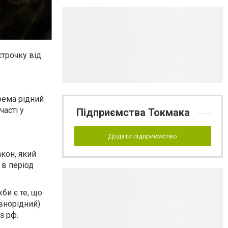
строчку від
рема рідний
часті у
Підприємства Токмака
Додати підприємство
кон, який
 в період
би є те, що
овнорідний)
з рф.