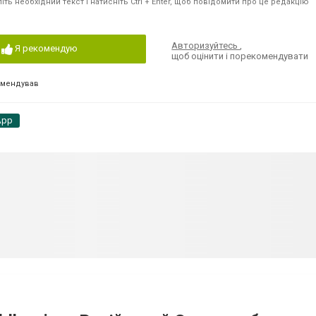
ть необхідний текст і натисніть Ctrl + Enter, щоб повідомити про це редакцію
Авторизуйтесь
,
Я рекомендую
щоб оцінити і порекомендувати
омендував
App