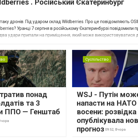
dberries . Російський Єкатеринбург
таку дронів. Під ударом склад Wildberries. Про це повідомляють OS
berries? Уранці 7 серпня в російському Єкатеринбурзі повідомили п
 два удари припали на приміщення, який може використовуватися 
тво
Суспільство
втратив понад
WSJ - Путін мож
лдатів та 3
напасти на НАТО
и ППО — Генштаб
восени: розвідк
опублікувала но
Вчора
прогноз
09:52,
Вчора