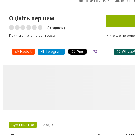
Якщо ви помітили помилку, виділі
Оцініть першим
(
0
оцінок)
Ніхто ще не рек
Поки ще ніхто не оцінював
Reddit
Telegram
Viber
Whats
Суспільство
12:53,
Вчора