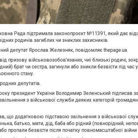
рховна Рада підтримала законопроєкт №11391, який дає від
рідних родичів загиблих чи зниклих захисників.
ний депутат Ярослав Железняк, повідомляє thepage.ua.
від призову військовозобов’язаних, чиї близькі родичі, зок
ний) брат чи сестра, загинули або зникли безвісти під час у
воєнного стану.
родних депутатів.
 року президент України
Володимир Зеленський
підписав за
вільнення з військової служби деяких категорій громадян
чав, що додатковою підставою звільнення з військової служ
онька, батько, мати, дід, баба або рідний (повнорідний, неп
 або пропали безвісти після початку повномасштабної війни 