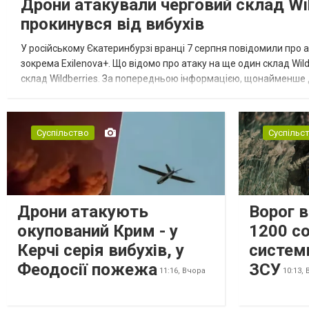
Дрони атакували черговий склад Wil
прокинувся від вибухів
У російському Єкатеринбурзі вранці 7 серпня повідомили про а
зокрема Exilenova+. Що відомо про атаку на ще один склад Wild
склад Wildberries. За попередньою інформацією, щонайменше
посилення російської армії. Росіяни втікають зі складу після а...
Суспільство
Суспільс
Дрони атакують
Ворог 
окупований Крим - у
1200 со
Керчі серія вибухів, у
систем
Феодосії пожежа
ЗСУ
11:16,
Вчора
10:13,