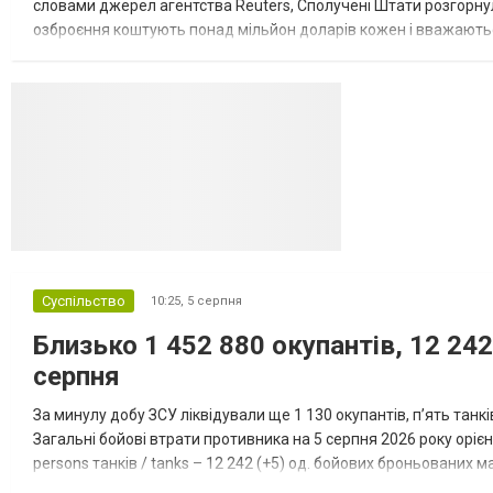
словами джерел агентства Reuters, Сполучені Штати розгорнули
озброєння коштують понад мільйон доларів кожен і вважаються 
даними іншого джерела, США також запустили майже полов...
Суспільство
10:25,
5 серпня
Близько 1 452 880 окупантів, 12 242
серпня
За минулу добу ЗСУ ліквідували ще 1 130 окупантів, пʼять танк
Загальні бойові втрати противника на 5 серпня 2026 року орієнт
persons танків / tanks – 12 242 (+5) од. бойових броньованих маш
systems – 47 396 (+65) од. РСЗВ / MLRS – 2...