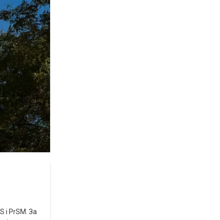
 і PrSM. За