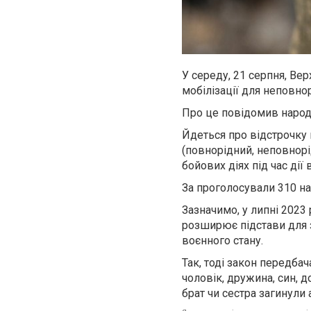
У середу, 21 серпня, Ве
мобілізації для неповно
Про це повідомив народ
Йдеться про відстрочку 
(повнорідний, неповнорід
бойових діях під час дії 
За проголосували 310 на
Зазначимо, у липні 2023
розширює підстави для з
воєнного стану.
Так, тоді закон передба
чоловік, дружина, син, д
брат чи сестра загинули