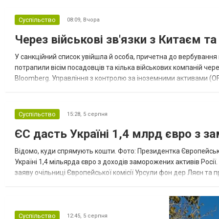
Суспільство
08:09,
Вчора
Через військові зв'язки з Китаєм т
У санкційний список увійшла й особа, причетна до вербування 
потрапили вісім посадовців та кілька військових компаній чер
Bloomberg. Управління з контролю за іноземними активами (OF
Зокрема, під обмеження потрапили військовий аташе Ку...
Суспільство
15:28,
5 серпня
ЄС дасть Україні 1,4 млрд євро з з
Відомо, куди спрямують кошти. Фото: Президентка Європейсько
Україні 1,4 мільярда євро з доходів заморожених активів Росі
заяву очільниці Європейської комісії Урсули фон дер Ляєн та п
за руйнування Урсула фон дер Ляєн заявила, що ЄС надасть У..
Суспільство
12:45,
5 серпня