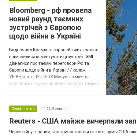
Bloomberg - рф провела
новий раунд таємних
зустрічей з Європою
щодо війни в Україні
Водночас у Кремлі та європейських країнах
відмовилися коментувати ці зустрічі. ЗМІ
дізналися про таємні переговори РФ та
Європи щодо війни в Україні / / колаж
УНІАН, фото REUTERS Минулого місяця
європейські країни провели ще одну таємну
зустріч з представниками РФ щодо
завершення війни в Україні. Про це
повідомляє Bloomberg. За даними видання,
Суспільство
11:29,
5 серпня
зі сторони Європи до цих переговорів
долучилися колишні високопосадовці
Reuters - США майже вичерпали зап
Великої Британії, Франції, Німеччини та Р...
Через війну з Іраном, яка триває з кінця лютого, армія США 