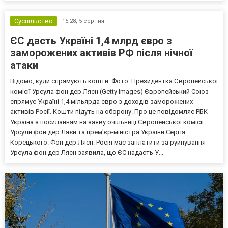
Суспільство
15:28,
5 серпня
ЄС дасть Україні 1,4 млрд євро з
заморожених активів РФ після нічної
атаки
Відомо, куди спрямують кошти. Фото: Президентка Європейської
комісії Урсула фон дер Ляєн (Getty Images) Європейський Союз
спрямує Україні 1,4 мільярда євро з доходів заморожених
активів Росії. Кошти підуть на оборону. Про це повідомляє РБК-
Україна з посиланням на заяву очільниці Європейської комісії
Урсули фон дер Ляєн та прем'єр-міністра України Сергія
Корецького. Фон дер Ляєн: Росія має заплатити за руйнування
Урсула фон дер Ляєн заявила, що ЄС надасть У...