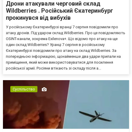
Дрони атакували черговий склад
Wildberries . Російський Єкатеринбург
прокинувся від вибухів
У російському Єкатеринбурзі вранці 7 серпня повідомили про
атаку дронів. Під ударом склад Wildberries. Про це повідомляють
OSINT-канали, зокрема Exilenova+. Що відомо про атаку на ще
один склад Wildberries? Уранці 7 серпня в російському
Єкатеринбурзі повідомили про атаку на склад Wildberries. За
попередньою інформацією, щонайменше два удари припали на
приміщення, який може використовуватися для посилення
російської армії. Росіяни втікають зі складу після а...
Суспільство