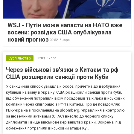
WSJ - Путін може напасти на НАТО вже
восени: розвідка США опублікувала
новий прогноз
09:52,
Вчора
Суспільство
08:09,
Вчора
Через військові зв'язки з Китаєм та рф
США розширили санкції проти Куби
У санкційний список увійшла й особа, причетна до вербування
кубинців на війну в Україну. США розширили санкції проти Куби,
під обмеження потрапили вісім посадовців та кілька військових
компаній через співпрацю з РФ та Китаєм. Про це повідомляє
РБК-Україна з посиланням на Bloomberg. Управління з контролю
за іноземними активами (OFAC) внесло до чорного списку
дипломатів і вище військове керівництво країни. Зокрема, під
обмеження потрапили військовий аташе Ку...