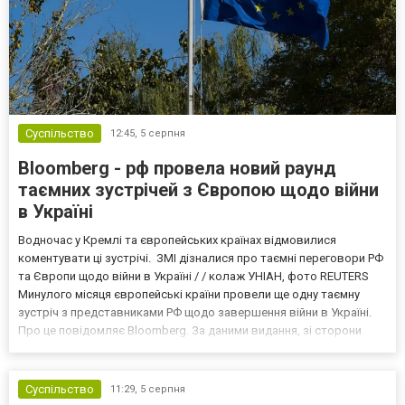
Суспільство
12:45,
5 серпня
Bloomberg - рф провела новий раунд
таємних зустрічей з Європою щодо війни
в Україні
Водночас у Кремлі та європейських країнах відмовилися
коментувати ці зустрічі. ЗМІ дізналися про таємні переговори РФ
та Європи щодо війни в Україні / / колаж УНІАН, фото REUTERS
Минулого місяця європейські країни провели ще одну таємну
зустріч з представниками РФ щодо завершення війни в Україні.
Про це повідомляє Bloomberg. За даними видання, зі сторони
Європи до цих переговорів долучилися колишні
високопосадовці Великої Британії, Франції, Німеччини та Р...
Суспільство
11:29,
5 серпня