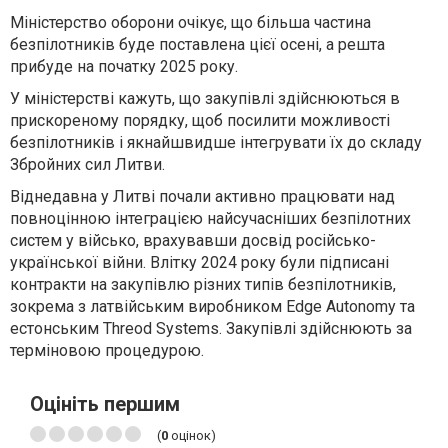
Міністерство оборони очікує, що більша частина
безпілотників буде поставлена цієї осені, а решта
прибуде на початку 2025 року.
У міністерстві кажуть, що закупівлі здійснюються в
прискореному порядку, щоб посилити можливості
безпілотників і якнайшвидше інтегрувати їх до складу
Збройних сил Литви.
Віднедавна у Литві почали активно працювати над
повноцінною інтеграцією найсучасніших безпілотних
систем у військо, врахувавши досвід російсько-
української війни. Влітку 2024 року були підписані
контракти на закупівлю різних типів безпілотників,
зокрема з латвійським виробником Edge Autonomy та
естонським Threod Systems. Закупівлі здійснюють за
терміновою процедурою.
Оцініть першим
(
0
оцінок)