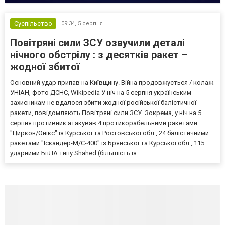
Суспільство
09:34,
5 серпня
Повітряні сили ЗСУ озвучили деталі
нічного обстрілу : з десятків ракет –
жодної збитої
Основний удар припав на Київщину. Війна продовжується / колаж
УНІАН, фото ДСНС, Wikipedia У ніч на 5 серпня українським
захисникам не вдалося збити жодної російської балістичної
ракети, повідомляють Повітряні сили ЗСУ. Зокрема, у ніч на 5
серпня противник атакував 4 протикорабельними ракетами
"Циркон/Онікс" із Курської та Ростовської обл., 24 балістичними
ракетами "Іскандер-М/С-400" із Брянської та Курської обл., 115
ударними БпЛА типу Shahed (більшість із...