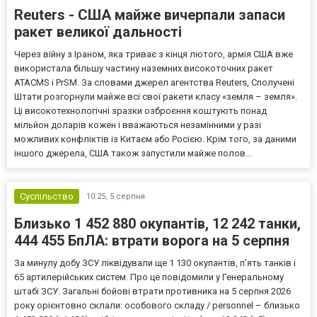
Reuters - США майже вичерпали запаси
ракет великої дальності
Через війну з Іраном, яка триває з кінця лютого, армія США вже
використала більшу частину наземних високоточних ракет
ATACMS і PrSM. За словами джерел агентства Reuters, Сполучені
Штати розгорнули майже всі свої ракети класу «земля – земля».
Ці високотехнологічні зразки озброєння коштують понад
мільйон доларів кожен і вважаються незамінними у разі
можливих конфліктів із Китаєм або Росією. Крім того, за даними
іншого джерела, США також запустили майже полов...
Суспільство
10:25,
5 серпня
Близько 1 452 880 окупантів, 12 242 танки,
444 455 БпЛА: втрати ворога на 5 серпня
За минулу добу ЗСУ ліквідували ще 1 130 окупантів, пʼять танків і
65 артилерійських систем. Про це повідомили у Генеральному
штабі ЗСУ. Загальні бойові втрати противника на 5 серпня 2026
року орієнтовно склали: особового складу / personnel – близько