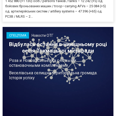
1 452 880 (+1 130) осіб / persons танків / tanks – 12 242 (+5) од.
бойових броньованих машин / troop–carrying AFVs – 25 084 (+5)
од. артилерійських систем / artillery systems – 47 396 (+65) од.
РСЗВ / MLRS – 2...
Новости ОТГ
СПЕЦТЕМА
Відбулась остання в нинішньому році
сесія Токмацької міськради
Роза и Нововасильевка с новыми
остановочными комплексами
Веселівська селищна територіальна громада.
Історія успіху