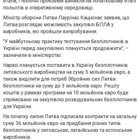
етапи, і технічні проблеми виникли на початковому етапі
польотів в оперативному середовищі.
Міністр оборони Литви Лаурінас Кащюнас заявив, що
Литва розглядає можливість закупівлі БПЛА у
виробників, які пройшли випробування.
"У майбутньому практику тестування безпілотників в
Україні перед закупівлею планується продовжити", –
зазначили в міністерстві.
Наразі планується поставити в Україну безпілотників
литовського виробництва на суму 5 мільйонів євро, а
також виділити для потреб Збройних сил Литви
безпілотники на суму до 3 мільйонів євро. Решту
коштів у рамках програми на 10 мільйонів євро буде
спрямовано на закупівлю розвідувальних безпілотників
для України.
На початку липня Литва підписала контракти на загальну
суму 36 мільйонів євро на придбання різних типів
безпілотників у литовських, латвійських та естонських
виробників.