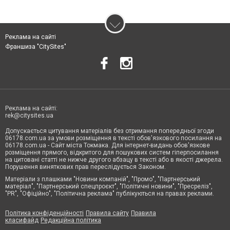
Реклама на сайті
Франшиза "CitySites"
Реклама на сайті:
rek@citysites.ua
Допускається цитування матеріалів без отримання попередньої згоди
06178.com.ua за умови розміщення в тексті обов'язкового посилання на
06178.com.ua - Сайт міста Токмака. Для інтернет-видань обов'язкове
розміщення прямого, відкритого для пошукових систем гіперпосилання
на цитовані статті не нижче другого абзацу в тексті або в якості джерела.
Порушення виняткових прав переслідується Законом.
Матеріали з плашками "Новини компаній", "Промо", "Партнерський
матеріал", "Партнерський спецпроєкт", "Політичні новини", "Пресреліз",
"PR", "Офіційно", "Політична реклама" публікуються на правах реклами.
Політика конфіденційності
Правила сайту
Правила
класифайд
Редакційна політика