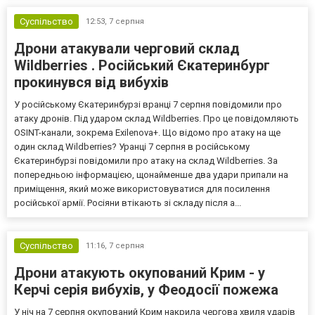
Суспільство
12:53,
7 серпня
Дрони атакували черговий склад
Wildberries . Російський Єкатеринбург
прокинувся від вибухів
У російському Єкатеринбурзі вранці 7 серпня повідомили про
атаку дронів. Під ударом склад Wildberries. Про це повідомляють
OSINT-канали, зокрема Exilenova+. Що відомо про атаку на ще
один склад Wildberries? Уранці 7 серпня в російському
Єкатеринбурзі повідомили про атаку на склад Wildberries. За
попередньою інформацією, щонайменше два удари припали на
приміщення, який може використовуватися для посилення
російської армії. Росіяни втікають зі складу після а...
Суспільство
11:16,
7 серпня
Дрони атакують окупований Крим - у
Керчі серія вибухів, у Феодосії пожежа
У ніч на 7 серпня окупований Крим накрила чергова хвиля ударів