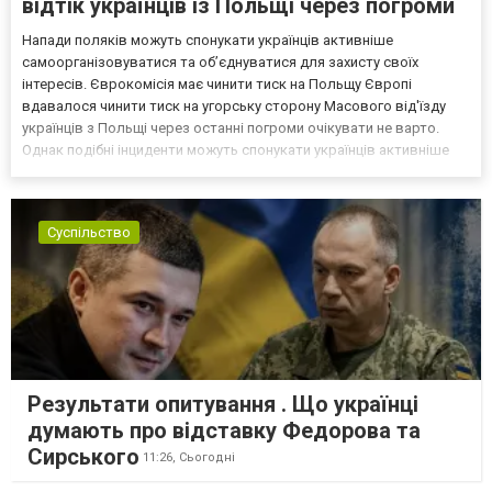
відтік українців із Польщі через погроми
Напади поляків можуть спонукати українців активніше
самоорганізовуватися та об’єднуватися для захисту своїх
інтересів. Єврокомісія має чинити тиск на Польщу Європі
вдавалося чинити тиск на угорську сторону Масового від'їзду
українців з Польщі через останні погроми очікувати не варто.
Однак подібні інциденти можуть спонукати українців активніше
самоорганізовуватися та об’єднуватися для захисту своїх
інтересів. Таку думку висловив директор Центру досліджень...
Суспільство
Результати опитування . Що українці
думають про відставку Федорова та
Сирського
11:26,
Сьогодні