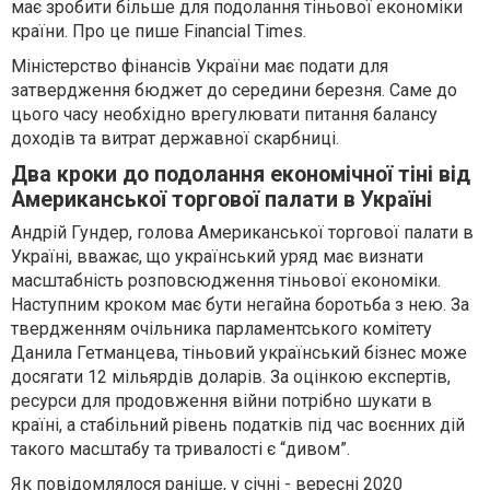
має зробити більше для подолання тіньової економіки
країни. Про це пише Financial Times.
Міністерство фінансів України має подати для
затвердження бюджет до середини березня. Саме до
цього часу необхідно врегулювати питання балансу
доходів та витрат державної скарбниці.
Два кроки до подолання економічної тіні від
Американської торгової палати в Україні
Андрій Гундер, голова Американської торгової палати в
Україні, вважає, що український уряд має визнати
масштабність розповсюдження тіньової економіки.
Наступним кроком має бути негайна боротьба з нею. За
твердженням очільника парламентського комітету
Данила Гетманцева, тіньовий український бізнес може
досягати 12 мільярдів доларів. За оцінкою експертів,
ресурси для продовження війни потрібно шукати в
країні, а стабільний рівень податків під час воєнних дій
такого масштабу та тривалості є “дивом”.
Як повідомлялося раніше, у січні - вересні 2020