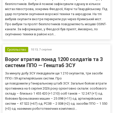
безпілотників. Вибухи й пожежі зафіксували одразу в кількох
містах півострова, зокрема Феодосії, Керчі та Гвардійському. Під
удар потрпили скупчення ворожої техніки та аеродром. На тлі
вибухів окупанти вкотре перекрили рух через Кримський міст.
Про вибухи та проліт безпілотників повідомляють місцеві OSINT-
канали. За інформацією, у Феодосії був приліт, ймовірно, по
скупченню техніки в районі кол...
Суспільство
10:13,
7 серпня
Ворог втратив понад 1200 солдатів та 3
системи ППО — Генштаб ЗСУ
За минулу добу ЗСУ ліквідували ще 1 210 окупантів, три засоби
ППО і 59 артилерійських систем. Про
це повідомили у Генеральному штабі ЗСУ. Загальні бойові втрати
противника на 6 серпня 2026 року орієнтовно склали: особового
складу – близько 1 455 420 (+1 210) осіб танків – 12 247 (+1) од.
бойових броньованих машин – 25 098 (+11) од. артилерійських
систем – 47 522 (+67) од. РСЗВ – 2 008 (+2) од. засобів ППО – 1 550
(+3) од. наземних робототехнічних комплексі...