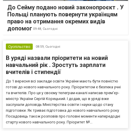
До Сейму подано новий законопроєкт . У
Польщі планують повернути українцям
право на отримання окремих видів
допомог
09:48,
Сьогодні
Суспільство
08:59,
Сьогодні
В уряді назвали пріоритети на новий
навчальний рік . Зростуть зарплати
вчителів і стипендії
До 1 вересня всі заклади освіти України мають бути повністю
готові до нового навчального року. Пріоритетом є безпека учні
та вчителів. Про це у своєму телеграм-каналі написав прем'єр-
міністр України Сергій Корецький. І додав, що в уряді вже
заслухали доповідь Міністерства освіти і науки щодо стану
підготовки. Як триває підготовка до нового навчального року
Посадовець також розповів про головні моменти напередодні
старту нового навчального року. Пріоритет №...