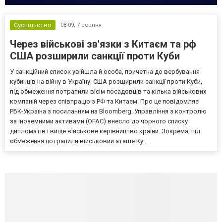
Суспільство
08:09,
7 серпня
Через військові зв'язки з Китаєм та рф
США розширили санкції проти Куби
У санкційний список увійшла й особа, причетна до вербування
кубинців на війну в Україну. США розширили санкції проти Куби,
під обмеження потрапили вісім посадовців та кілька військових
компаній через співпрацю з РФ та Китаєм. Про це повідомляє
РБК-Україна з посиланням на Bloomberg. Управління з контролю
за іноземними активами (OFAC) внесло до чорного списку
дипломатів і вище військове керівництво країни. Зокрема, під
обмеження потрапили військовий аташе Ку...