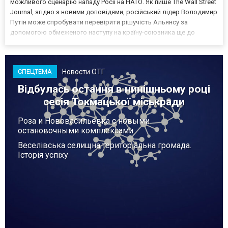
можливого сценарію нападу Росії на НАТО. Як пише The Wall Street
Journal, згідно з новими доповідями, російський лідер Володимир
Путін може спробувати перевірити рішучість Альянсу за
допомогою обмеженого наступу на країну-союзника ще до
закінчення війни в Україні. Ці нові оцінки з’явилися на тлі нестачі
деяких критично важливих боєприпасів,...
Новости ОТГ
СПЕЦТЕМА
Відбулась остання в нинішньому році
сесія Токмацької міськради
Роза и Нововасильевка с новыми
остановочными комплексами
Веселівська селищна територіальна громада.
Історія успіху