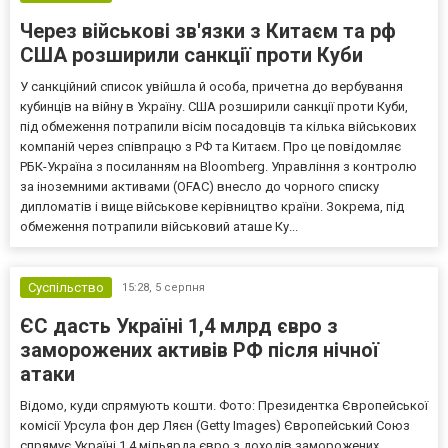
Через військові зв'язки з Китаєм та рф
США розширили санкції проти Куби
У санкційний список увійшла й особа, причетна до вербування
кубинців на війну в Україну. США розширили санкції проти Куби,
під обмеження потрапили вісім посадовців та кілька військових
компаній через співпрацю з РФ та Китаєм. Про це повідомляє
РБК-Україна з посиланням на Bloomberg. Управління з контролю
за іноземними активами (OFAC) внесло до чорного списку
дипломатів і вище військове керівництво країни. Зокрема, під
обмеження потрапили військовий аташе Ку...
Суспільство
15:28,
5 серпня
ЄС дасть Україні 1,4 млрд євро з
заморожених активів РФ після нічної
атаки
Відомо, куди спрямують кошти. Фото: Президентка Європейської
комісії Урсула фон дер Ляєн (Getty Images) Європейський Союз
спрямує Україні 1,4 мільярда євро з доходів заморожених