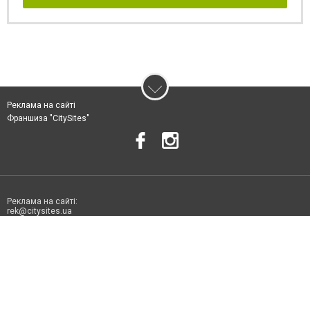
Реклама на сайті
Франшиза "CitySites"
Реклама на сайті:
rek@citysites.ua
Допускається цитування матеріалів без отримання попередньої згоди
06178.com.ua за умови розміщення в тексті обов'язкового посилання на
06178.com.ua - Сайт міста Токмака. Для інтернет-видань обов'язкове
розміщення прямого, відкритого для пошукових систем гіперпосилання
на цитовані статті не нижче другого абзацу в тексті або в якості джерела.
Порушення виняткових прав переслідується Законом.
Матеріали з плашками "Новини компаній", "Промо", "Партнерський
матеріал", "Партнерський спецпроєкт", "Політичні новини", "Пресреліз",