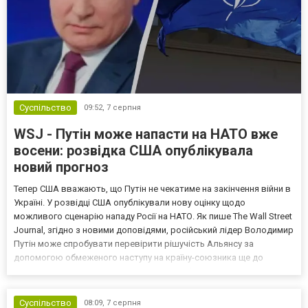
Суспільство
09:52,
7 серпня
WSJ - Путін може напасти на НАТО вже
восени: розвідка США опублікувала
новий прогноз
Тепер США вважають, що Путін не чекатиме на закінчення війни в
Україні. У розвідці США опублікували нову оцінку щодо
можливого сценарію нападу Росії на НАТО. Як пише The Wall Street
Journal, згідно з новими доповідями, російський лідер Володимир
Путін може спробувати перевірити рішучість Альянсу за
допомогою обмеженого наступу на країну-союзника ще до
закінчення війни в Україні. Ці нові оцінки з’явилися на тлі нестачі
деяких критично важливих боєприпасів,...
Суспільство
08:09,
7 серпня