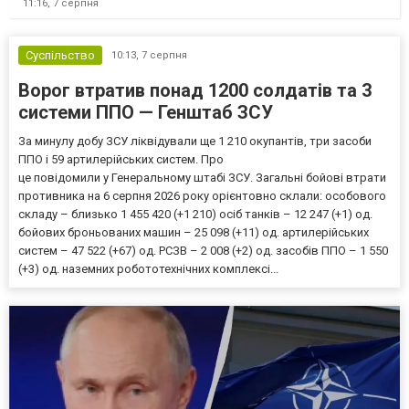
11:16,
7 серпня
Суспільство
10:13,
7 серпня
Ворог втратив понад 1200 солдатів та 3
системи ППО — Генштаб ЗСУ
За минулу добу ЗСУ ліквідували ще 1 210 окупантів, три засоби
ППО і 59 артилерійських систем. Про
це повідомили у Генеральному штабі ЗСУ. Загальні бойові втрати
противника на 6 серпня 2026 року орієнтовно склали: особового
складу – близько 1 455 420 (+1 210) осіб танків – 12 247 (+1) од.
бойових броньованих машин – 25 098 (+11) од. артилерійських
систем – 47 522 (+67) од. РСЗВ – 2 008 (+2) од. засобів ППО – 1 550
(+3) од. наземних робототехнічних комплексі...