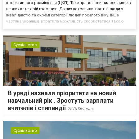
колективного розміщення (ЦКП). Таке право залишилося лише в
певних категорій громадян. До них потрапили: вагітні, люди з
інвалідністю та окремі категорії людей похилого віку. Інша
частина українців втратила можливість скористатися такою
допомогою. Як повідомляє maney.pl, Ліва партія Польщі (Klub
Lewica) 3 липня подали законопроєкт, котри...
Суспільство
В уряді назвали пріоритети на новий
навчальний рік . Зростуть зарплати
вчителів і стипендії
08:59,
Сьогодні
Суспільство