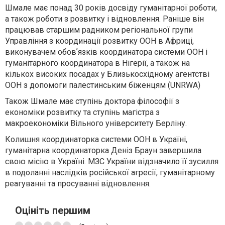
Шмале має понад 30 років досвіду гуманітарної роботи,
а також роботи з розвитку і відновлення. Раніше він
працював старшим радником регіональної групи
Управління з координації розвитку ООН в Африці,
виконувачем обовʼязків координатора системи ООН і
гуманітарного координатора в Нігерії, а також на
кількох високих посадах у Близькосхідному агентстві
ООН з допомоги палестинським біженцям (UNRWA)
Також Шмале має ступінь доктора філософії з
економіки розвитку та ступінь магістра з
макроекономіки Вільного університету Берліну.
Колишня координаторка системи ООН в Україні,
гуманітарна координаторка Деніз Браун завершила
свою місію в Україні. МЗС України відзначило її зусилля
в подоланні наслідків російської агресії, гуманітарному
реагуванні та просуванні відновлення.
Оцініть першим