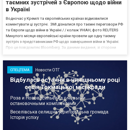
таємних зустрічей з Європою щодо війни
в Україні
Водночас у Кремлі та європейських країнах відмовилися
коментувати ці зустрічі. ЗМІ дізналися про таємні переговори РФ
та Європи щодо війни в Україні / / колаж УНІАН, фото REUTERS
Минулого місяця європейські країни провели ще одну таємну
зустріч з представниками РФ щодо завершення війни в Україні.
Про це повідомляє Bloomberg. За даними видання, зі сторони
Європи до цих переговорів долучилися колишні
високопосадовці Великої Британії, Франції, Німеччини та Р...
Новости ОТГ
СПЕЦТЕМА
Відбулась остання в нинішньому році
сесія Токмацької міськради
Роза и Нововасильевка с новыми
остановочными комплексами
Веселівська селищна територіальна громада.
Історія успіху