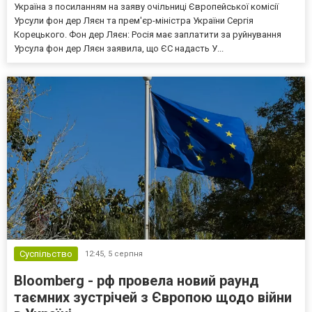
Україна з посиланням на заяву очільниці Європейської комісії
Урсули фон дер Ляєн та прем'єр-міністра України Сергія
Корецького. Фон дер Ляєн: Росія має заплатити за руйнування
Урсула фон дер Ляєн заявила, що ЄС надасть У...
Суспільство
12:45,
5 серпня
Bloomberg - рф провела новий раунд
таємних зустрічей з Європою щодо війни