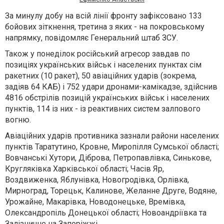
За минулу добу на всій лінії фронту зафіксовано 133
бойових зіткнення, третина з яких - на покровському
напрямку, повідомляє Генеральний штаб ЗСУ.
Також у понеділок російський агресор завдав по
позиціях українських військ і населених пунктах сім
ракетних (10 ракет), 50 авіаційних ударів (зокрема,
задіяв 64 КАБ) і 752 удари дронами-камікадзе, здійснив
4816 обстрілів позицій українських військ і населених
пунктів, 114 із них - із реактивних систем залпового
вогню.
Авіаційних ударів противника зазнали райони населених
пунктів Таратутино, Кровне, Миропілля Сумської області;
Вовчанські Хутори, Діброва, Петропавлівка, Синькове,
Кругляківка Харківської області; Часів Яр,
Воздвиженка, Яблунівка, Новогродівка, Орлівка,
Мирноград, Торецьк, Калинове, Желанне Друге, Водяне,
Урожайне, Макарівка, Новодонецьке, Времівка,
Олександропіль Донецької області; Новоандріївка та
Залізничне на Запоріжжі.