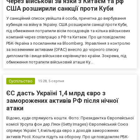
Через військові зв'язки з Китаєм та рф
США розширили санкції проти Куби
У санкційний список увійшла й особа, причетна до вербування
кубинців на війну в Україну. США розширили санкції проти Куби,
під обмеження потрапили вісім посадовців та кілька військових
компаній через співпрацю з РФ та Китаєм. Про це повідомляє
РБК-Україна з посиланням на Bloomberg. Управління з контролю
за іноземними активами (OFAC) внесло до чорного списку
дипломатів і вище військове керівництво країни. Зокрема, під
обмеження потрапили військовий аташе Ку...
Суспільство
15:28,
5 серпня
ЄС дасть Україні 1,4 млрд євро з
заморожених активів РФ після нічної
атаки
Відомо, куди спрямують кошти. Фото: Президентка Європейської
комісії Урсула фон дер Ляєн (Getty Images) Європейський Союз
спрямує Україні 1,4 мільярда євро з доходів заморожених
активів Росії. Кошти підуть на оборону. Про це повідомляє РБК-