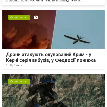
російської армії. Росіяни втікають зі складу після а...
Суспільство
Дрони атакують окупований Крим - у
Керчі серія вибухів, у Феодосії пожежа
11:16,
Вчора
Суспільство