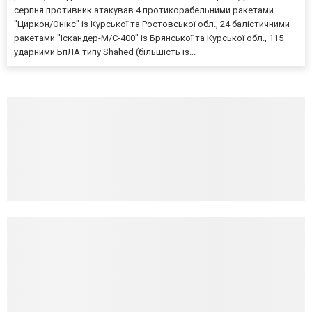
серпня противник атакував 4 протикорабельними ракетами
"Циркон/Онікс" із Курської та Ростовської обл., 24 балістичними
ракетами "Іскандер-М/С-400" із Брянської та Курської обл., 115
ударними БпЛА типу Shahed (більшість із...