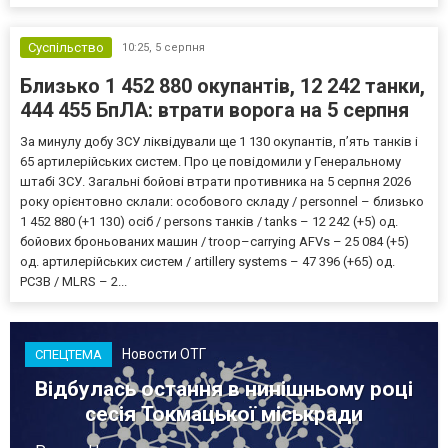
Суспільство
10:25,
5 серпня
Близько 1 452 880 окупантів, 12 242 танки,
444 455 БпЛА: втрати ворога на 5 серпня
За минулу добу ЗСУ ліквідували ще 1 130 окупантів, пʼять танків і
65 артилерійських систем. Про це повідомили у Генеральному
штабі ЗСУ. Загальні бойові втрати противника на 5 серпня 2026
року орієнтовно склали: особового складу / personnel – близько
1 452 880 (+1 130) осіб / persons танків / tanks – 12 242 (+5) од.
бойових броньованих машин / troop–carrying AFVs – 25 084 (+5)
од. артилерійських систем / artillery systems – 47 396 (+65) од.
РСЗВ / MLRS – 2...
Новости ОТГ
СПЕЦТЕМА
Відбулась остання в нинішньому році
сесія Токмацької міськради