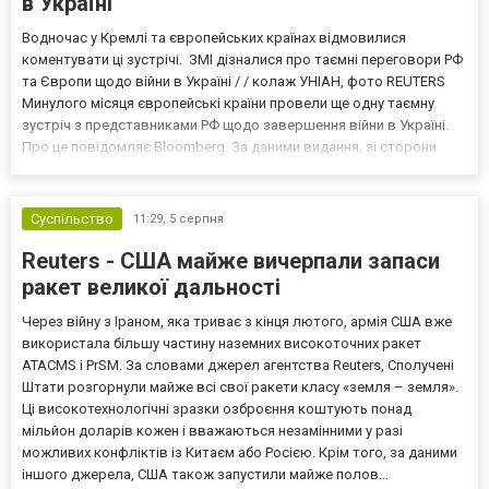
в Україні
Водночас у Кремлі та європейських країнах відмовилися
коментувати ці зустрічі. ЗМІ дізналися про таємні переговори РФ
та Європи щодо війни в Україні / / колаж УНІАН, фото REUTERS
Минулого місяця європейські країни провели ще одну таємну
зустріч з представниками РФ щодо завершення війни в Україні.
Про це повідомляє Bloomberg. За даними видання, зі сторони
Європи до цих переговорів долучилися колишні
високопосадовці Великої Британії, Франції, Німеччини та Р...
Суспільство
11:29,
5 серпня
Reuters - США майже вичерпали запаси
ракет великої дальності
Через війну з Іраном, яка триває з кінця лютого, армія США вже
використала більшу частину наземних високоточних ракет
ATACMS і PrSM. За словами джерел агентства Reuters, Сполучені
Штати розгорнули майже всі свої ракети класу «земля – земля».
Ці високотехнологічні зразки озброєння коштують понад
мільйон доларів кожен і вважаються незамінними у разі
можливих конфліктів із Китаєм або Росією. Крім того, за даними
іншого джерела, США також запустили майже полов...