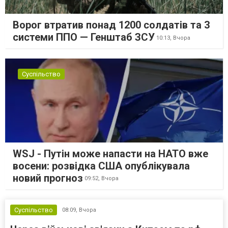
Ворог втратив понад 1200 солдатів та 3
системи ППО — Генштаб ЗСУ
10:13,
Вчора
Суспільство
WSJ - Путін може напасти на НАТО вже
восени: розвідка США опублікувала
новий прогноз
09:52,
Вчора
Суспільство
08:09,
Вчора