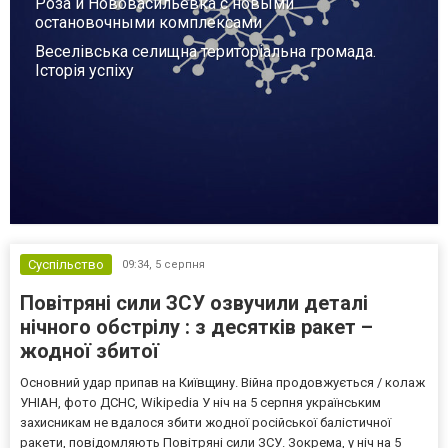
Роза и Нововасильевка с новыми
остановочными комплексами
Веселівська селищна територіальна громада.
Історія успіху
Суспільство
09:34,
5 серпня
Повітряні сили ЗСУ озвучили деталі
нічного обстрілу : з десятків ракет –
жодної збитої
Основний удар припав на Київщину. Війна продовжується / колаж
УНІАН, фото ДСНС, Wikipedia У ніч на 5 серпня українським
захисникам не вдалося збити жодної російської балістичної
ракети, повідомляють Повітряні сили ЗСУ. Зокрема, у ніч на 5