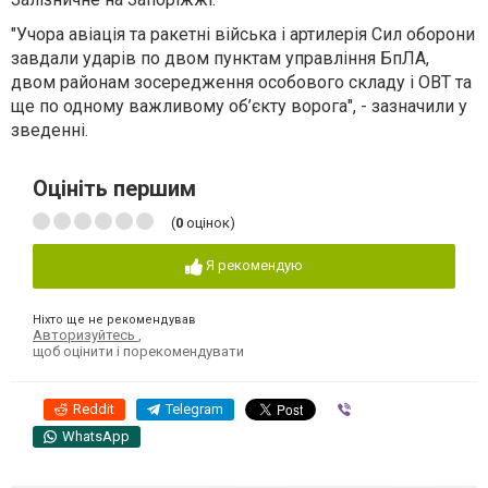
"Учора авіація та ракетні війська і артилерія Сил оборони
завдали ударів по двом пунктам управління БпЛА,
двом районам зосередження особового складу і ОВТ та
ще по одному важливому об’єкту ворога", - зазначили у
зведенні.
Оцініть першим
(
0
оцінок)
Я рекомендую
Ніхто ще не рекомендував
Авторизуйтесь
,
щоб оцінити і порекомендувати
Reddit
Telegram
Viber
WhatsApp