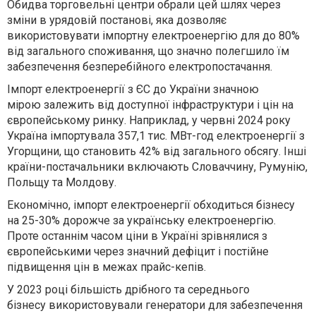
Обидва торговельні центри обрали цей шлях
через
зміни в урядовій постанові,
яка дозволяє
використовувати імпортну електроенергію для
до 80%
від загального споживання,
що значно полегшило їм
забезпечення безперебійного електропостачання.
Імпорт електроенергії з ЄС до України значною
мірою
залежить від доступної інфраструктури і цін на
європейському ринку.
Наприклад, у червні 2024 року
Україна імпортувала 357,1 тис. МВт-год електроенергії з
Угорщини, що становить
42% від загального обсягу.
Інші
країни-постачальники включають
Словаччину, Румунію,
Польщу та Молдову.
Економічно, імпорт електроенергії
обходиться бізнесу
на 25-30%
дорожче за українську електроенергію.
Проте останнім часом ціни в Україні зрівнялися з
європейськими через значний дефіцит і
постійне
підвищення цін в межах прайс-кепів.
У 2023 році більшість дрібного та середнього
бізнесу
використовували генератори для забезпечення