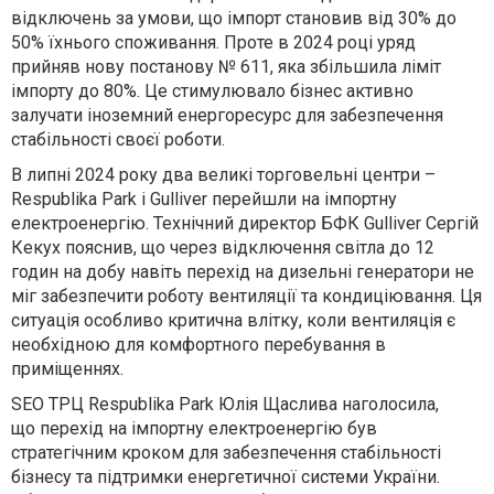
відключень за умови, що імпорт
становив від 30% до
50%
їхнього споживання. Проте в 2024 році уряд
прийняв нову постанову № 611, яка
збільшила ліміт
імпорту до 80%
. Це стимулювало бізнес активно
залучати іноземний енергоресурс для
забезпечення
стабільності своєї роботи.
В липні 2024 року два великі торговельні центри –
Respublika Park і Gulliver
перейшли на імпортну
електроенергію
. Технічний директор БФК Gulliver Сергій
Кекух пояснив, що через відключення світла до 12
годин на добу навіть перехід на дизельні генератори
не
міг забезпечити роботу вентиляції та кондиціювання.
Ця
ситуація особливо критична влітку, коли вентиляція є
необхідною
для комфортного перебування в
приміщеннях.
SEO ТРЦ Respublika Park Юлія Щаслива наголосила,
що
перехід на імпортну електроенергію був
стратегічним кроком
для забезпечення стабільності
бізнесу та підтримки енергетичної системи України.