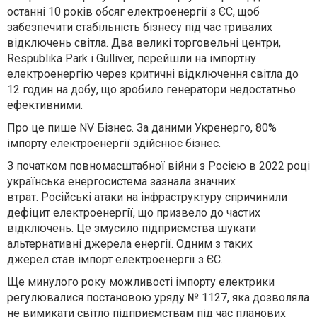
останні 10 років обсяг
електроенергії з ЄС, щоб
забезпечити стабільність бізнесу під час тривалих
відключень світла. Два великі торговельні центри,
Respublika Park і Gulliver, перейшли на імпортну
електроенергію
через критичні відключення світла до
12 годин
на добу, що зробило генератори
недостатньо
ефективними.
Про це пише NV Бізнес. За даними Укренерго, 80%
імпорту електроенергії
здійснює бізнес.
З початком повномасштабної війни з Росією в 2022 році
українська енергосистема
зазнала значних
втрат.
Російські атаки на інфраструктуру
спричинили
дефіцит електроенергії,
що призвело до частих
відключень. Це змусило підприємства
шукати
альтернативні джерела енергії.
Одним з таких
джерел
став імпорт електроенергії з ЄС.
Ще минулого року можливості імпорту електрики
регулювалися постановою уряду № 1127,
яка дозволяла
не вимикати світло підприємствам
під час планових