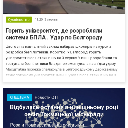
Суспільство
11:20,
3 серпня
Горить університет, де розробляли
системи БПЛА . Удар по Бєлгороду
Цього літа навчальний заклад набирав школярів на курси з
розробки безпілотників. Коротко: У Бєлгороді горить
університет після атаки в ніч на 3 серпня У виші розробляли та
тестували безпілотники Влада не коментувала наслідки удару
Масштабна пожежа спалахнула в Білгородському державному
технологічному університеті імені Шухова після атаки в ніч на 3
серпня - у цьому закладі розробляли та тестували безпілотники.
Як пише російський Telegram-канал Astra, наслі...
Новости ОТГ
СПЕЦТЕМА
Відбулась остання в нинішньому році
сесія Токмацької міськради
Роза и Нововасильевка с новыми