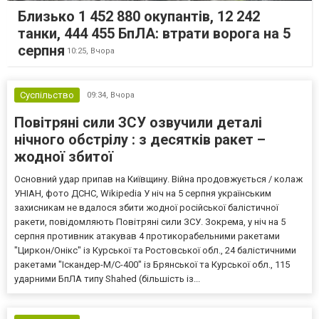
Близько 1 452 880 окупантів, 12 242
танки, 444 455 БпЛА: втрати ворога на 5
серпня
10:25,
Вчора
Суспільство
09:34,
Вчора
Повітряні сили ЗСУ озвучили деталі
нічного обстрілу : з десятків ракет –
жодної збитої
Основний удар припав на Київщину. Війна продовжується / колаж
УНІАН, фото ДСНС, Wikipedia У ніч на 5 серпня українським
захисникам не вдалося збити жодної російської балістичної
ракети, повідомляють Повітряні сили ЗСУ. Зокрема, у ніч на 5
серпня противник атакував 4 протикорабельними ракетами
"Циркон/Онікс" із Курської та Ростовської обл., 24 балістичними
ракетами "Іскандер-М/С-400" із Брянської та Курської обл., 115
ударними БпЛА типу Shahed (більшість із...