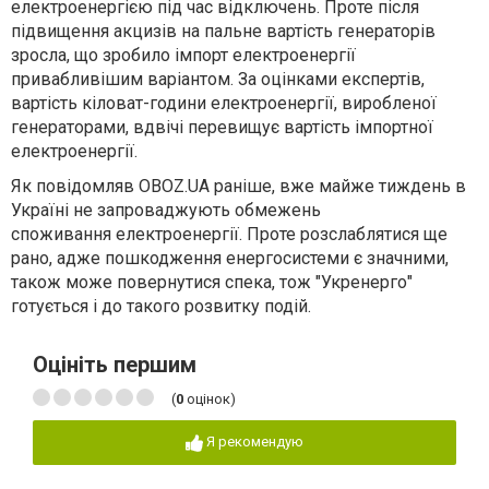
електроенергією
під час відключень. Проте після
підвищення акцизів на пальне
вартість генераторів
зросла
, що зробило імпорт електроенергії
привабливішим варіантом. За оцінками експертів,
вартість кіловат-години електроенергії, виробленої
генераторами,
вдвічі перевищує вартість імпортної
електроенергії.
Як повідомляв OBOZ.UA раніше, вже майже тиждень в
Україні не запроваджують обмежень
споживання електроенергії. Проте розслаблятися ще
рано, адже пошкодження енергосистеми є значними,
також може повернутися спека, тож "Укренерго"
готується і до такого розвитку подій.
Оцініть першим
(
0
оцінок)
Я рекомендую