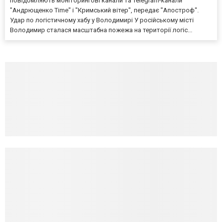
повідомляють моніторингові канали та Telegram-канали
"Андрющенко Time" і "Кримський вітер", передає "Апостроф".
Удар по логістичному хабу у Володимирі У російському місті
Володимир сталася масштабна пожежа на території логіс...