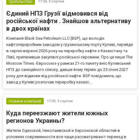
Суспільство
17:24,
3 серпня
Єдиний НПЗ Грузії відмовився від
російської нафти . Знайшов альтернативу
в двох країнах
Компанія Black Sea Petroleum LLC (BSP), що володіє
нафтопереробним заводом у грузинському порту Кулеві, перейде
в серпні-вересні 2026 року на переробку нафти з Казахстану та
Лівії, припинивши закупівлі російської сировини. Про це пише The
Moscow Times. Євросоюз у рамках 21-го пакету вніс Кулевський
НПЗ до санкційного списку, давши йому термін до 25 січня 2027
року для відмови від російської нафти. BSP повідомила, що
завод у Кулеві розпочав переробку казахс...
Новини компаній
17:09,
3 серпня
Куда переезжают жители южных
регионов Украины?
Жители Одесской, Николаевской и Херсонской областей в
условиях современности все чаще рассматривают переезд в