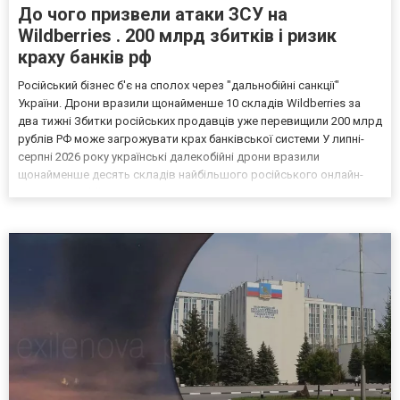
До чого призвели атаки ЗСУ на
Wildberries . 200 млрд збитків і ризик
краху банків рф
Російський бізнес б'є на сполох через "дальнобійні санкції"
України. Дрони вразили щонайменше 10 складів Wildberries за
два тижні Збитки російських продавців уже перевищили 200 млрд
рублів РФ може загрожувати крах банківської системи У липні-
серпні 2026 року українські далекобійні дрони вразили
щонайменше десять складів найбільшого російського онлайн-
рітейлера Wildberries, спровокувавши масштабні пожежі. Поки
Кремль заперечує роль компанії в постачанні тов...