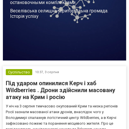
остановочными комплексами
Веселівська селищна територіальна громада.
Історія успіху
Суспільство
10:37,
3 серпня
Під ударом опинилися Керч і хаб
Wildberries . Дрони здійснили масовану
атаку на Крим і росію
У ніч на 3 серпня тимчасово окупований Крим та низка регіонів
Росії зазнали масованої атаки дронів, внаслідок чого у
Володимирі спалахнув логістичний центр Wildberries, а в Керчі
зафіксовано пожежі та поранення місцевого жителя. Про це