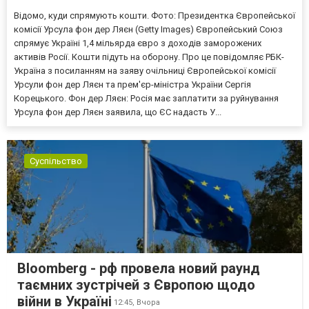
Відомо, куди спрямують кошти. Фото: Президентка Європейської
комісії Урсула фон дер Ляєн (Getty Images) Європейський Союз
спрямує Україні 1,4 мільярда євро з доходів заморожених
активів Росії. Кошти підуть на оборону. Про це повідомляє РБК-
Україна з посиланням на заяву очільниці Європейської комісії
Урсули фон дер Ляєн та прем'єр-міністра України Сергія
Корецького. Фон дер Ляєн: Росія має заплатити за руйнування
Урсула фон дер Ляєн заявила, що ЄС надасть У...
Суспільство
Bloomberg - рф провела новий раунд
таємних зустрічей з Європою щодо
війни в Україні
12:45,
Вчора