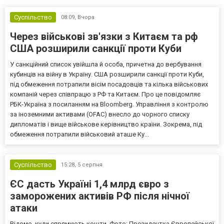
Суспільство
08:09,
Вчора
Через військові зв'язки з Китаєм та рф
США розширили санкції проти Куби
У санкційний список увійшла й особа, причетна до вербування
кубинців на війну в Україну. США розширили санкції проти Куби,
під обмеження потрапили вісім посадовців та кілька військових
компаній через співпрацю з РФ та Китаєм. Про це повідомляє
РБК-Україна з посиланням на Bloomberg. Управління з контролю
за іноземними активами (OFAC) внесло до чорного списку
дипломатів і вище військове керівництво країни. Зокрема, під
обмеження потрапили військовий аташе Ку...
Суспільство
15:28,
5 серпня
ЄС дасть Україні 1,4 млрд євро з
заморожених активів РФ після нічної
атаки
Відомо, куди спрямують кошти. Фото: Президентка Європейської