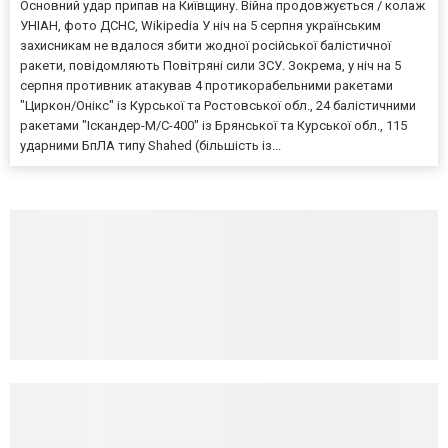
Основний удар припав на Київщину. Війна продовжується / колаж
УНІАН, фото ДСНС, Wikipedia У ніч на 5 серпня українським
захисникам не вдалося збити жодної російської балістичної
ракети, повідомляють Повітряні сили ЗСУ. Зокрема, у ніч на 5
серпня противник атакував 4 протикорабельними ракетами
"Циркон/Онікс" із Курської та Ростовської обл., 24 балістичними
ракетами "Іскандер-М/С-400" із Брянської та Курської обл., 115
ударними БпЛА типу Shahed (більшість із...