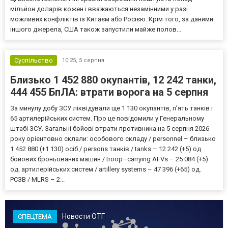
мільйон доларів кожен і вважаються незамінними у разі
можливих конфліктів із Китаєм або Росією. Крім того, за даними
іншого джерела, США також запустили майже полов...
Суспільство
10:25,
5 серпня
Близько 1 452 880 окупантів, 12 242 танки,
444 455 БпЛА: втрати ворога на 5 серпня
За минулу добу ЗСУ ліквідували ще 1 130 окупантів, пʼять танків і
65 артилерійських систем. Про це повідомили у Генеральному
штабі ЗСУ. Загальні бойові втрати противника на 5 серпня 2026
року орієнтовно склали: особового складу / personnel – близько
1 452 880 (+1 130) осіб / persons танків / tanks – 12 242 (+5) од.
бойових броньованих машин / troop–carrying AFVs – 25 084 (+5)
од. артилерійських систем / artillery systems – 47 396 (+65) од.
РСЗВ / MLRS – 2...
Новости ОТГ
СПЕЦТЕМА