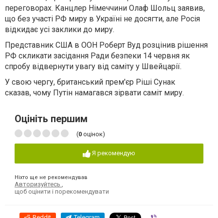
переговорах. Канцлер Німеччини Олаф Шольц заявив,
що без участі РФ миру в Україні не досягти, але Росія
відкидає усі заклики до миру.
Представник США в ООН Роберт Вуд розцінив рішення
РФ скликати засідання Ради безпеки 14 червня як
спробу відвернути увагу від саміту у Швейцарії.
У свою чергу, британський прем'єр Ріші Сунак
сказав, чому Путін намагався зірвати саміт миру.
Оцініть першим
(
0
оцінок)
Я рекомендую
Ніхто ще не рекомендував
Авторизуйтесь
,
щоб оцінити і порекомендувати
Reddit
Telegram
Viber