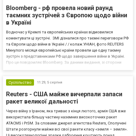
Bloomberg - рф провела новий раунд
таємних зустрічей з Європою щодо війни
в Україні
Водночас у Кремлі та європейських країнах відмовилися
коментувати ці зустрічі. ЗМІ дізналися про таємні переговори РФ
та Європи щодо війни в Україні / / колаж УНІАН, фото REUTERS
Минулого місяця європейські країни провели ще одну таємну
зустріч з представниками РФ щодо завершення війни в Україні.
Про це повідомляє Bloomberg. За даними видання, зі сторони
Європи до цих переговорів долучилися колишні
високопосадовці Великої Британії, Франції, Німеччини та Р...
Суспільство
11:29,
5 серпня
Reuters - США майже вичерпали запаси
ракет великої дальності
Через війну з Іраном, яка триває з кінця лютого, армія США вже
використала більшу частину наземних високоточних ракет
ATACMS і PrSM. За словами джерел агентства Reuters, Сполучені
Штати розгорнули майже всі свої ракети класу «земля – земля».
Ці високотехнологічні зразки озброєння коштують понад