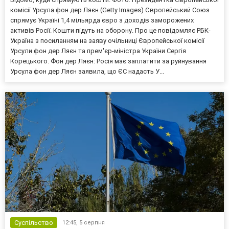
комісії Урсула фон дер Ляєн (Getty Images) Європейський Союз
спрямує Україні 1,4 мільярда євро з доходів заморожених
активів Росії. Кошти підуть на оборону. Про це повідомляє РБК-
Україна з посиланням на заяву очільниці Європейської комісії
Урсули фон дер Ляєн та прем'єр-міністра України Сергія
Корецького. Фон дер Ляєн: Росія має заплатити за руйнування
Урсула фон дер Ляєн заявила, що ЄС надасть У...
Суспільство
12:45,
5 серпня