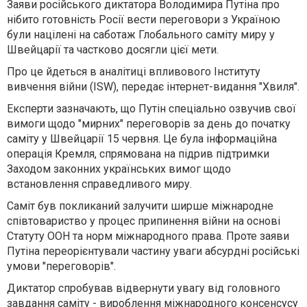
Заяви російського диктатора Володимира Путіна про
нібито готовність Росії вести переговори з Україною
були націлені на саботаж Глобального саміту миру у
Швейцарії та частково досягли цієї мети.
Про це йдеться в аналітиці впливового Інституту
вивчення війни (ISW), передає інтернет-видання "Хвиля".
Експерти зазначають, що Путін спеціально озвучив свої
вимоги щодо "мирних" переговорів за день до початку
саміту у Швейцарії 15 червня. Це була інформаційна
операція Кремля, спрямована на підрив підтримки
Заходом законних українських вимог щодо
встановлення справедливого миру.
Саміт був покликаний залучити ширше міжнародне
співтовариство у процес припинення війни на основі
Статуту ООН та норм міжнародного права. Проте заяви
Путіна переорієнтували частину уваги абсурдні російські
умови "переговорів".
Диктатор спробував відвернути увагу від головного
завдання саміту - вироблення міжнародного консенсусу