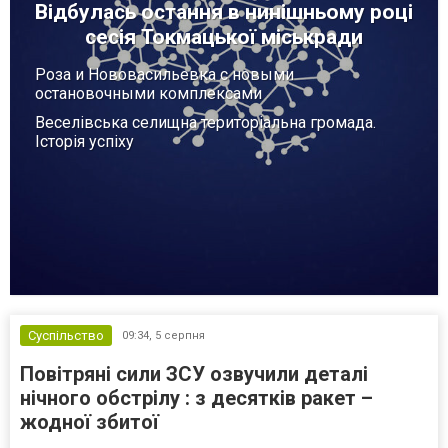
Відбулась остання в нинішньому році
сесія Токмацької міськради
Роза и Нововасильевка с новыми
остановочными комплексами
Веселівська селищна територіальна громада.
Історія успіху
Суспільство
09:34,
5 серпня
Повітряні сили ЗСУ озвучили деталі
нічного обстрілу : з десятків ракет –
жодної збитої