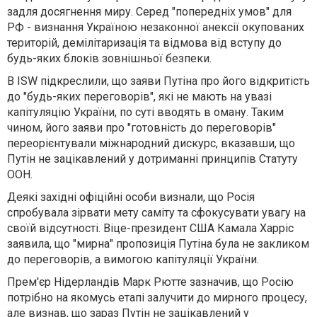
задля досягнення миру. Серед "попередніх умов" для
РФ - визнання Україною незаконної анексії окупованих
територій, демілітаризація та відмова від вступу до
будь-яких блоків зовнішньої безпеки.
В ISW підкреслили, що заяви Путіна про його відкритість
до "будь-яких переговорів", які не мають на увазі
капітуляцію України, по суті вводять в оману. Таким
чином, його заяви про "готовність до переговорів"
переорієнтували міжнародний дискурс, вказавши, що
Путін не зацікавлений у дотриманні принципів Статуту
ООН.
Деякі західні офіційні особи визнали, що Росія
спробувала зірвати мету саміту та сфокусувати увагу на
своїй відсутності. Віце-президент США Камала Харріс
заявила, що "мирна" пропозиція Путіна була не закликом
до переговорів, а вимогою капітуляції України.
Прем'єр Нідерландів Марк Рютте зазначив, що Росію
потрібно на якомусь етапі залучити до мирного процесу,
але визнав, що зараз Путін не зацікавлений у