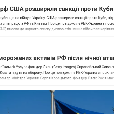
а рф США розширили санкції проти Куби
кубинців на війну в Україну. США розширили санкції проти Куби, пі
ез співпрацю з РФ та Китаєм. Про це повідомляє РБК-Україна з пос
AC) внесло до чорного списку дипломатів і вище військове керівни
аморожених активів РФ після нічної ата
ї комісії Урсула фон дер Ляєн (Getty Images) Європейський Союз 
ї. Кошти підуть на оборону. Про це повідомляє РБК-Україна з посила
рем'єр-міністра України Сергія Корецького. Фон дер Ляєн: Росія ма
.