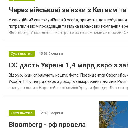
Через військові зв'язки з Китаєм т
У санкційний список увійшла й особа, причетна до вербування 
потрапили вісім посадовців та кілька військових компаній чер
Bloomberg. Управління з контролю за іноземними активами (OF
Зокрема, під обмеження потрапили військовий аташе Ку...
Суспільство
15:28,
5 серпня
ЄС дасть Україні 1,4 млрд євро з з
Відомо, куди спрямують кошти. Фото: Президентка Європейсько
Україні 1,4 мільярда євро з доходів заморожених активів Росі
заяву очільниці Європейської комісії Урсули фон дер Ляєн та п
за руйнування Урсула фон дер Ляєн заявила, що ЄС надасть У..
Суспільство
12:45,
5 серпня
Bloomberg - рф провела