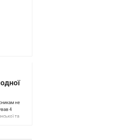
Роза
и
Нововасильевка
с
новыми
остановочными
комплексами
Веселівська
селищна
територіальна
громада.
Історія
успіху
жодної
исникам не
ував 4
нської та