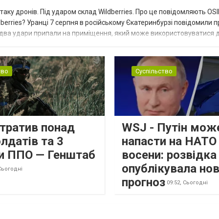
таку дронів. Під ударом склад Wildberries. Про це повідомляють OS
berries? Уранці 7 серпня в російському Єкатеринбурзі повідомили п
 два удари припали на приміщення, який може використовуватися 
тво
Суспільство
втратив понад
WSJ - Путін мож
лдатів та 3
напасти на НАТО
и ППО — Генштаб
восени: розвідк
опублікувала но
Сьогодні
прогноз
09:52,
Сьогодні