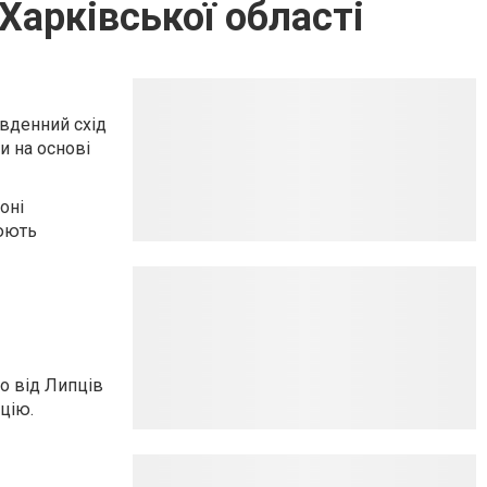
Харківської області
івденний схід
и на основі
оні
нюють
о від Липців
цію.