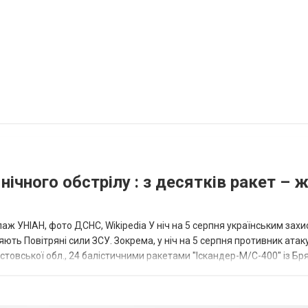
нічного обстрілу : з десятків ракет – 
аж УНІАН, фото ДСНС, Wikipedia У ніч на 5 серпня українським зах
ють Повітряні сили ЗСУ. Зокрема, у ніч на 5 серпня противник атак
товської обл., 24 балістичними ракетами "Іскандер-М/С-400" із Бря