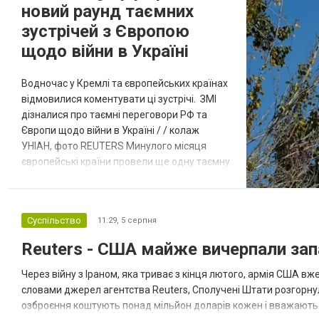
новий раунд таємних
зустрічей з Європою
щодо війни в Україні
Водночас у Кремлі та європейських країнах
відмовилися коментувати ці зустрічі. ЗМІ
дізналися про таємні переговори РФ та
Європи щодо війни в Україні / / колаж
УНІАН, фото REUTERS Минулого місяця
європейські країни провели ще одну таємну
зустріч з представниками РФ щодо
завершення війни в Україні. Про це
повідомляє Bloomberg. За даними видання,
Суспільство
11:29,
5 серпня
зі сторони Європи до цих переговорів
долучилися колишні високопосадовці
Reuters - США майже вичерпали зап
Великої Британії, Франції, Німеччини та Р...
Через війну з Іраном, яка триває з кінця лютого, армія США 
словами джерел агентства Reuters, Сполучені Штати розгорнули
озброєння коштують понад мільйон доларів кожен і вважаються 