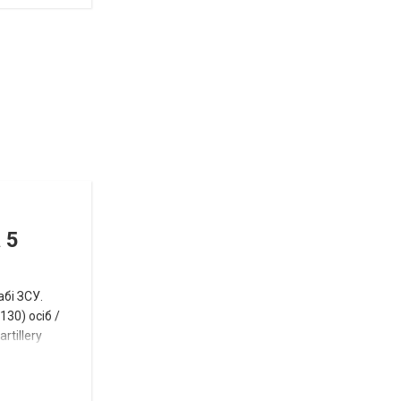
Відбулась
остання
Новости
в
СПЕЦТЕМА
ОТГ
 5
нинішньому
році
абі ЗСУ.
сесія
30) осіб /
rtillery
Токмацької
міськради