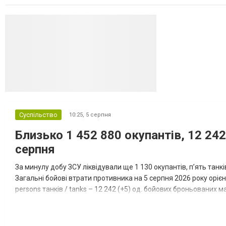
даними іншого джерела, США також запустили майже полов...
Суспільство
10:25,
5 серпня
Близько 1 452 880 окупантів, 12 242
серпня
За минулу добу ЗСУ ліквідували ще 1 130 окупантів, пʼять танк
Загальні бойові втрати противника на 5 серпня 2026 року орієнт
persons танків / tanks – 12 242 (+5) од. бойових броньованих маш
systems – 47 396 (+65) од. РСЗВ / MLRS – 2...