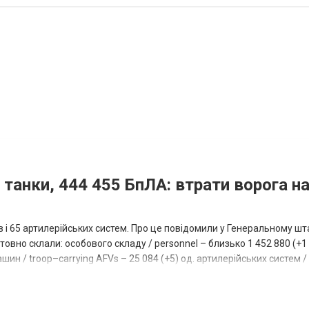
 танки, 444 455 БпЛА: втрати ворога на
ів і 65 артилерійських систем. Про це повідомили у Генеральному шт
овно склали: особового складу / personnel – близько 1 452 880 (+1 1
ин / troop–carrying AFVs – 25 084 (+5) од. артилерійських систем / a