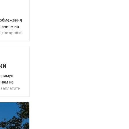
д обмеження
иланням на
цтво країни.
ки
спрямує
нням на
є заплатити