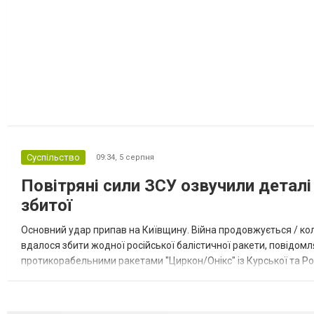
Суспільство
09:34,
5 серпня
Повітряні сили ЗСУ озвучили деталі 
збитої
Основний удар припав на Київщину. Війна продовжується / кол
вдалося збити жодної російської балістичної ракети, повідомля
протикорабельними ракетами "Циркон/Онікс" із Курської та Рос
Курської обл., 115 ударними БпЛА типу Shahed (більшість із...