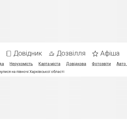
Довідник
Дозвілля
Афіша
да
Нерухомість
Карта міста
Довідкова
Фотозвіти
Авто 
улися на півночі Харківської області