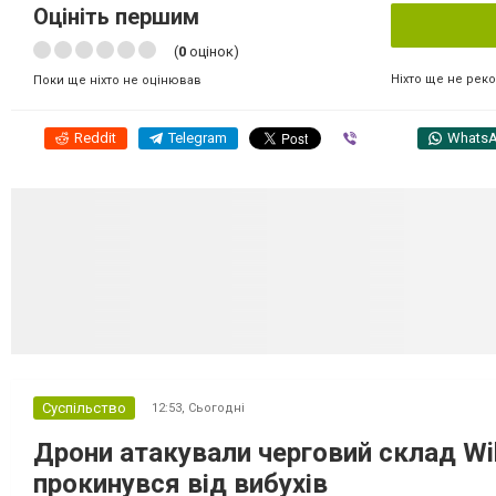
Оцініть першим
(
0
оцінок)
Ніхто ще не рек
Поки ще ніхто не оцінював
Reddit
Telegram
Viber
Whats
Суспільство
12:53,
Сьогодні
Дрони атакували черговий склад Wil
прокинувся від вибухів