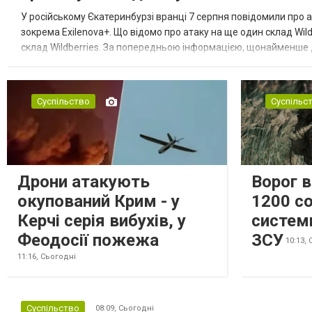
У російському Єкатеринбурзі вранці 7 серпня повідомили про а
зокрема Exilenova+. Що відомо про атаку на ще один склад Wild
склад Wildberries. За попередньою інформацією, щонайменше
посилення російської армії. Росіяни втікають зі складу після а...
Суспільство
Суспільс
Дрони атакують
Ворог 
окупований Крим - у
1200 со
Керчі серія вибухів, у
систем
Феодосії пожежа
ЗСУ
10:13,
11:16,
Сьогодні
Суспільство
08:09,
Сьогодні