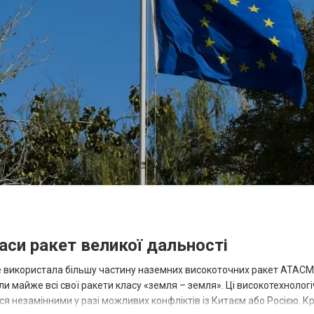
аси ракет великої дальності
вже використала більшу частину наземних високоточних ракет ATACMS
 майже всі свої ракети класу «земля – земля». Ці високотехнологі
незамінними у разі можливих конфліктів із Китаєм або Росією. Крі