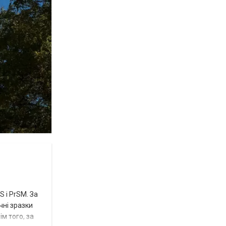
 і PrSM. За
чні зразки
м того, за