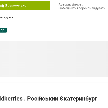
Авторизуйтесь
,
Я рекомендую
щоб оцінити і порекомендувати
омендував
App
dberries . Російський Єкатеринбург