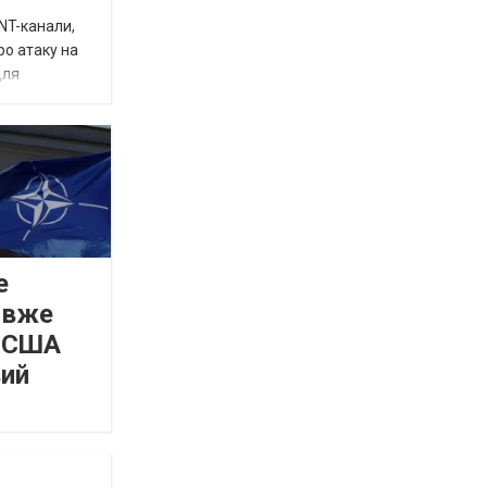
INT-канали,
ро атаку на
для
е
 вже
а США
вий