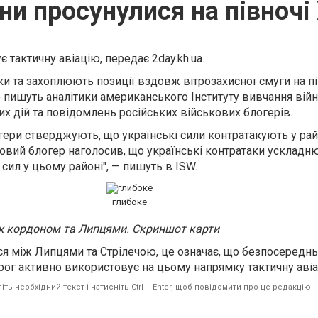
ни просунулися на півночі 
є тактичну авіацію, передає
2day.kh.ua.
и та захоплюють позиції вздовж вітрозахисної смуги на п
е пишуть аналітики американського Інституту вивчання війн
х дій та повідомлень російських військових блогерів.
огери стверджують, що українські сили контратакують у рай
ковий блогер наголосив, що українські контратаки усклад
сил у цьому районі", — пишуть в ISW.
глибоке
ж кордоном та Липцями. Скриншот карти
ся між Липцями та Стрілечою, це означає, що безпосереднь
орог активно використовує на цьому напрямку тактичну авіа
ть необхідний текст і натисніть Ctrl + Enter, щоб повідомити про це редакцію