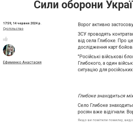
Сили оборони Украї
17:59,
14 червня 2024 р.
Ворог активно застосову
Суспільство
ЗСУ проводять контратак
від села Глибоке. Про ц
дослідження карт бойови
"Російські військові бл
Ефименко Анастасия
Глибокого, а один війсь
ситуацію для російських 
Глибоке знаходиться мі
Село Глибоке знаходить
росіян вже відігнали. В
Якщо ви помітили помилку, виділі