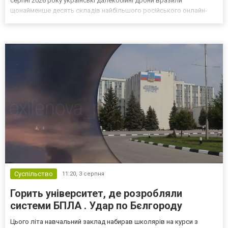
серпні 2026 року українські далекобійні дрони вразили
щонайменше десять складів найбільшого російського онлайн-
рітейлера Wildberries, спровокувавши масштабні пожежі. Поки
Кремль заперечує роль компанії в постачанні тов...
Суспільство
11:20,
3 серпня
Горить університет, де розробляли
системи БПЛА . Удар по Бєлгороду
Цього літа навчальний заклад набирав школярів на курси з