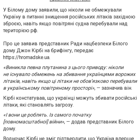
У Білому дому заявили, що ніколи не обмежували
Україну в питанні знищення російських літаків західною
зброєю, навіть якщо повітряні судна перебували над
територією рф.
Про це заявив представник Ради нацбезпеки Білого
дому Джон Кірбі на брифінгу, передає
https://hromadske.ua.
«Виникла певна плутанина з цього приводу: ніколи
не існувало обмежень на збивання українцями ворожих
літаків, навіть якщо ці літаки не обов’язково перебували
в українському повітряному просторі»
, — зазначив він.
Кірбі констатував, що українці можуть збивати російські
літаки, які становлять загрозу.
«І вони це роблять. Із самого початку
[повномасштабної] війни»
, — додав представник Білого
дому.
Водночас Кірбі не зміг підтвердити, що Україна вперше