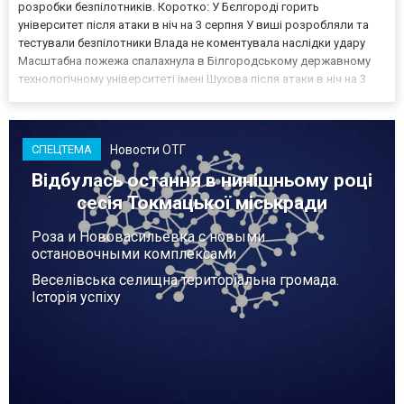
розробки безпілотників. Коротко: У Бєлгороді горить
університет після атаки в ніч на 3 серпня У виші розробляли та
тестували безпілотники Влада не коментувала наслідки удару
Масштабна пожежа спалахнула в Білгородському державному
технологічному університеті імені Шухова після атаки в ніч на 3
серпня - у цьому закладі розробляли та тестували безпілотники.
Як пише російський Telegram-канал Astra, наслі...
Новости ОТГ
СПЕЦТЕМА
Відбулась остання в нинішньому році
сесія Токмацької міськради
Роза и Нововасильевка с новыми
остановочными комплексами
Веселівська селищна територіальна громада.
Історія успіху