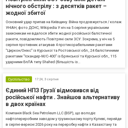
нічного обстрілу : з десятків ракет –
жодної збитої
Основний удар припав на Київщину. Війна продовжується / колаж
УНІАН, фото ДСНС, Wikipedia У ніч на 5 серпня українським
захисникам не вдалося збити жодної російської балістичної
ракети, повідомляють Повітряні сили ЗСУ. Зокрема, у ніч на 5
серпня противник атакував 4 протикорабельними ракетами
"Циркон/Онікс" із Курської та Ростовської обл., 24 балістичними
ракетами "Іскандер-М/С-400" із Брянської та Курської обл., 115
ударними БпЛА типу Shahed (більшість із...
Суспільство
17:24,
3 серпня
Єдиний НПЗ Грузії відмовився від
російської нафти . Знайшов альтернативу
в двох країнах
Компанія Black Sea Petroleum LLC (BSP), що володіє
нафтопереробним заводом у грузинському порту Кулеві, перейде
в серпні-вересні 2026 року на переробку нафти з Казахстану та