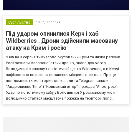
Суспільство
10:37,
3 серпня
Під ударом опинилися Керч і хаб
Wildberries . Дрони здійснили масовану
атаку на Крим і росію
У ніч на 3 серпня тимчасово окупований Крим та низка регіонів
Росії зазнали масованої атаки дронів, внаслідок чого у
Володимирі спалахнув логістичний центр Wildberries, а в Керчі
зафіксовано пожежі та поранення місцевого жителя. Про це
повідомляють моніторингові канали та Telegram-канали
"Андрющенко Time" і "Кримський вітер", передає "Апостроф".
Удар по логістичному хабу у Володимирі У російському місті
Володимир сталася масштабна пожежа на території логіс...