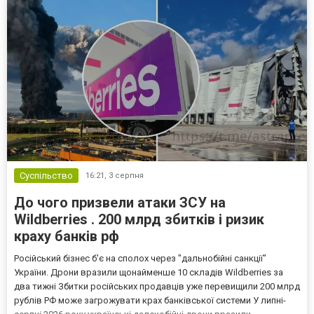
Суспільство
16:21,
3 серпня
До чого призвели атаки ЗСУ на
Wildberries . 200 млрд збитків і ризик
краху банків рф
Російський бізнес б'є на сполох через "дальнобійні санкції"
України. Дрони вразили щонайменше 10 складів Wildberries за
два тижні Збитки російських продавців уже перевищили 200 млрд
рублів РФ може загрожувати крах банківської системи У липні-