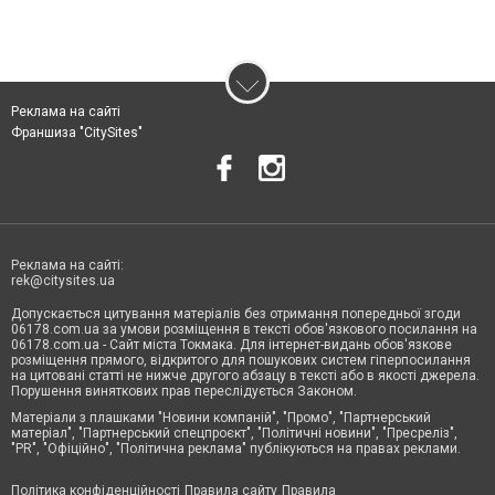
Реклама на сайті
Франшиза "CitySites"
Реклама на сайті:
rek@citysites.ua
Допускається цитування матеріалів без отримання попередньої згоди
06178.com.ua за умови розміщення в тексті обов'язкового посилання на
06178.com.ua - Сайт міста Токмака. Для інтернет-видань обов'язкове
розміщення прямого, відкритого для пошукових систем гіперпосилання
на цитовані статті не нижче другого абзацу в тексті або в якості джерела.
Порушення виняткових прав переслідується Законом.
Матеріали з плашками "Новини компаній", "Промо", "Партнерський
матеріал", "Партнерський спецпроєкт", "Політичні новини", "Пресреліз",
"PR", "Офіційно", "Політична реклама" публікуються на правах реклами.
Політика конфіденційності
Правила сайту
Правила