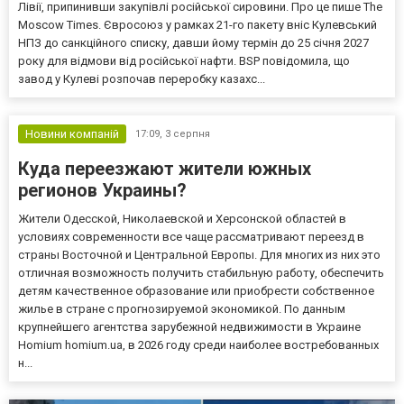
Лівії, припинивши закупівлі російської сировини. Про це пише The
Moscow Times. Євросоюз у рамках 21-го пакету вніс Кулевський
НПЗ до санкційного списку, давши йому термін до 25 січня 2027
року для відмови від російської нафти. BSP повідомила, що
завод у Кулеві розпочав переробку казахс...
Новини компаній
17:09,
3 серпня
Куда переезжают жители южных
регионов Украины?
Жители Одесской, Николаевской и Херсонской областей в
условиях современности все чаще рассматривают переезд в
страны Восточной и Центральной Европы. Для многих из них это
отличная возможность получить стабильную работу, обеспечить
детям качественное образование или приобрести собственное
жилье в стране с прогнозируемой экономикой. По данным
крупнейшего агентства зарубежной недвижимости в Украине
Homium homium.ua, в 2026 году среди наиболее востребованных
н...