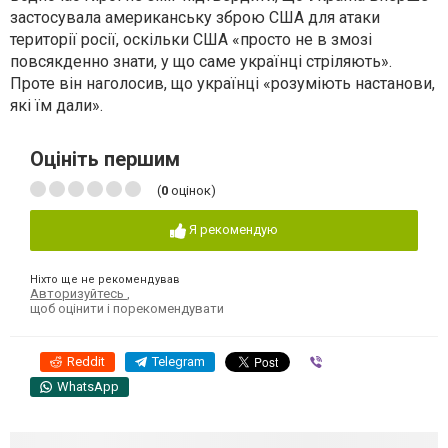
застосувала американську зброю США для атаки
території росії, оскільки США «просто не в змозі
повсякденно знати, у що саме українці стріляють».
Проте він наголосив, що українці «розуміють настанови,
які їм дали».
Оцініть першим
(
0
оцінок)
Я рекомендую
Ніхто ще не рекомендував
Авторизуйтесь
,
щоб оцінити і порекомендувати
Reddit
Telegram
Viber
WhatsApp