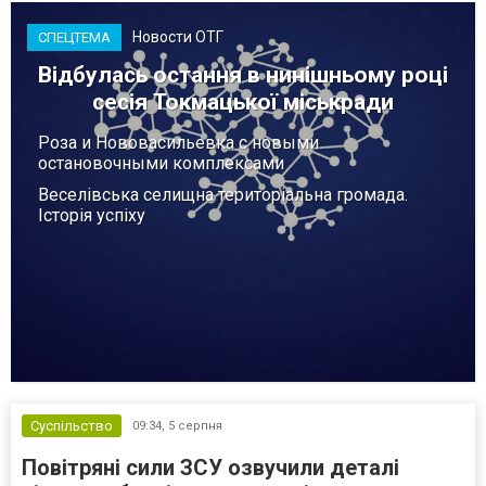
Новости ОТГ
СПЕЦТЕМА
Відбулась остання в нинішньому році
сесія Токмацької міськради
Роза и Нововасильевка с новыми
остановочными комплексами
Веселівська селищна територіальна громада.
Історія успіху
Суспільство
09:34,
5 серпня
Повітряні сили ЗСУ озвучили деталі