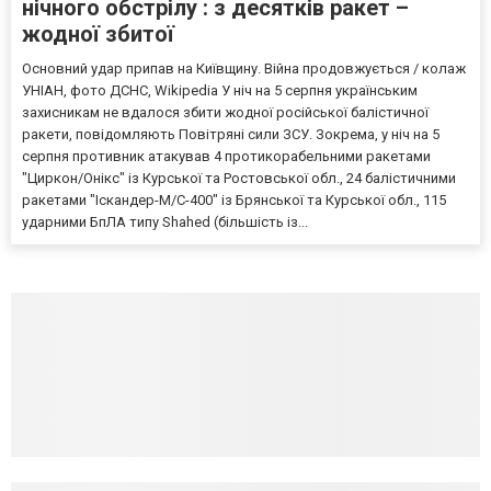
нічного обстрілу : з десятків ракет –
жодної збитої
Основний удар припав на Київщину. Війна продовжується / колаж
УНІАН, фото ДСНС, Wikipedia У ніч на 5 серпня українським
захисникам не вдалося збити жодної російської балістичної
ракети, повідомляють Повітряні сили ЗСУ. Зокрема, у ніч на 5
серпня противник атакував 4 протикорабельними ракетами
"Циркон/Онікс" із Курської та Ростовської обл., 24 балістичними
ракетами "Іскандер-М/С-400" із Брянської та Курської обл., 115
ударними БпЛА типу Shahed (більшість із...