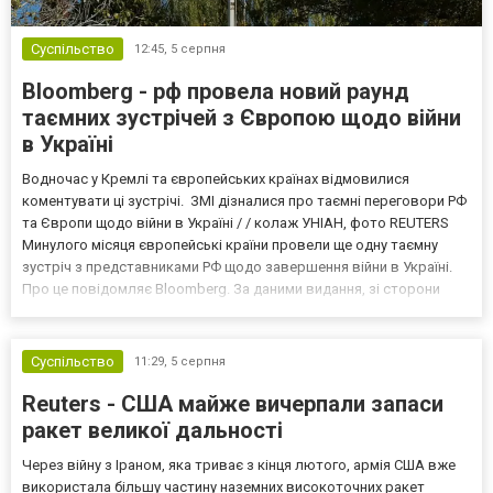
Суспільство
12:45,
5 серпня
Bloomberg - рф провела новий раунд
таємних зустрічей з Європою щодо війни
в Україні
Водночас у Кремлі та європейських країнах відмовилися
коментувати ці зустрічі. ЗМІ дізналися про таємні переговори РФ
та Європи щодо війни в Україні / / колаж УНІАН, фото REUTERS
Минулого місяця європейські країни провели ще одну таємну
зустріч з представниками РФ щодо завершення війни в Україні.
Про це повідомляє Bloomberg. За даними видання, зі сторони
Європи до цих переговорів долучилися колишні
високопосадовці Великої Британії, Франції, Німеччини та Р...
Суспільство
11:29,
5 серпня
Reuters - США майже вичерпали запаси
ракет великої дальності
Через війну з Іраном, яка триває з кінця лютого, армія США вже
використала більшу частину наземних високоточних ракет