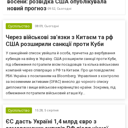
восени: розвідка США опублікувала
новий прогноз
09:52,
Сьогодні
Суспільство
08:09,
Сьогодні
Через військові зв'язки з Китаєм та рф
США розширили санкції проти Куби
У санкційний список увійшла й особа, причетна до вербування
кубинців на війну в Україну. США розширили санкції проти Куби,
під обмеження потрапили вісім посадовців та кілька військових
компаній через співпрацю з РФ та Китаєм. Про це повідомляє
РБК-Україна з посиланням на Bloomberg. Управління з контролю
за іноземними активами (OFAC) внесло до чорного списку
дипломатів і вище військове керівництво країни. Зокрема, під
обмеження потрапили військовий аташе Ку...
Суспільство
15:28,
5 серпня
ЄС дасть Україні 1,4 млрд євро з