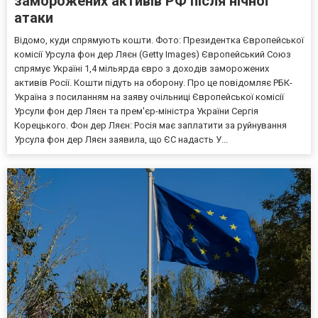
заморожених активів РФ після нічної
атаки
Відомо, куди спрямують кошти. Фото: Президентка Європейської
комісії Урсула фон дер Ляєн (Getty Images) Європейський Союз
спрямує Україні 1,4 мільярда євро з доходів заморожених
активів Росії. Кошти підуть на оборону. Про це повідомляє РБК-
Україна з посиланням на заяву очільниці Європейської комісії
Урсули фон дер Ляєн та прем'єр-міністра України Сергія
Корецького. Фон дер Ляєн: Росія має заплатити за руйнування
Урсула фон дер Ляєн заявила, що ЄС надасть У...