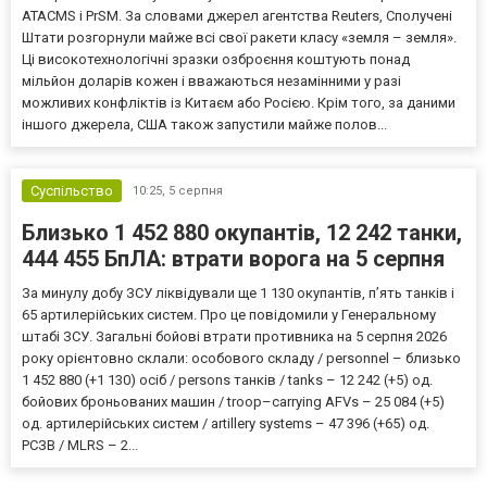
ATACMS і PrSM. За словами джерел агентства Reuters, Сполучені
Штати розгорнули майже всі свої ракети класу «земля – земля».
Ці високотехнологічні зразки озброєння коштують понад
мільйон доларів кожен і вважаються незамінними у разі
можливих конфліктів із Китаєм або Росією. Крім того, за даними
іншого джерела, США також запустили майже полов...
Суспільство
10:25,
5 серпня
Близько 1 452 880 окупантів, 12 242 танки,
444 455 БпЛА: втрати ворога на 5 серпня
За минулу добу ЗСУ ліквідували ще 1 130 окупантів, пʼять танків і
65 артилерійських систем. Про це повідомили у Генеральному
штабі ЗСУ. Загальні бойові втрати противника на 5 серпня 2026
року орієнтовно склали: особового складу / personnel – близько
1 452 880 (+1 130) осіб / persons танків / tanks – 12 242 (+5) од.
бойових броньованих машин / troop–carrying AFVs – 25 084 (+5)
од. артилерійських систем / artillery systems – 47 396 (+65) од.
РСЗВ / MLRS – 2...