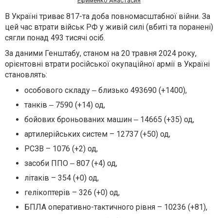
Ефименко Анастасия
В Україні триває 817-та доба повномасштабної війни. За
цей час втрати військ РФ у живій силі (вбиті та поранені)
сягли понад 493 тисячі осіб.
За даними Генштабу, станом на 20 травня 2024 року,
орієнтовні втрати російської окупаційної армії в Україні
становлять:
особового складу ‒ близько 493690 (+1400),
танків ‒ 7590 (+14) од,
бойових броньованих машин ‒ 14665 (+35) од,
артилерійських систем – 12737 (+50) од,
РСЗВ – 1076 (+2) од,
засоби ППО ‒ 807 (+4) од,
літаків – 354 (+0) од,
гелікоптерів – 326 (+0) од,
БПЛА оперативно-тактичного рівня – 10236 (+81),