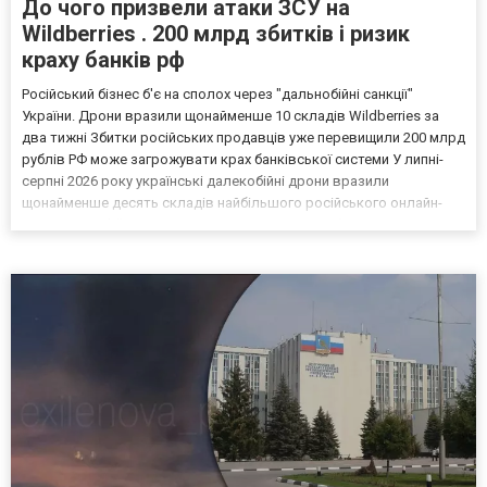
До чого призвели атаки ЗСУ на
Wildberries . 200 млрд збитків і ризик
краху банків рф
Російський бізнес б'є на сполох через "дальнобійні санкції"
України. Дрони вразили щонайменше 10 складів Wildberries за
два тижні Збитки російських продавців уже перевищили 200 млрд
рублів РФ може загрожувати крах банківської системи У липні-
серпні 2026 року українські далекобійні дрони вразили
щонайменше десять складів найбільшого російського онлайн-
рітейлера Wildberries, спровокувавши масштабні пожежі. Поки
Кремль заперечує роль компанії в постачанні тов...