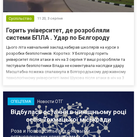
Суспільство
11:20,
3 серпня
Горить університет, де розробляли
системи БПЛА . Удар по Бєлгороду
Цього літа навчальний заклад набирав школярів на курси з
розробки безпілотників. Коротко: У Бєлгороді горить
університет після атаки в ніч на 3 серпня У виші розробляли та
тестували безпілотники Влада не коментувала наслідки удару
Масштабна пожежа спалахнула в Білгородському державному
технологічному університеті імені Шухова після атаки в ніч на 3
серпня - у цьому закладі розробляли та тестували безпілотники.
Як пише російський Telegram-канал Astra, наслі...
Новости ОТГ
СПЕЦТЕМА
Відбулась остання в нинішньому році
сесія Токмацької міськради
Роза и Нововасильевка с новыми
остановочными комплексами