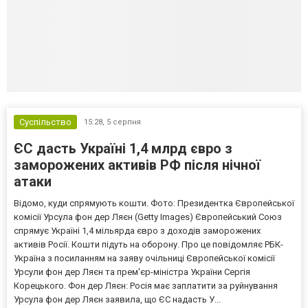
Суспільство
15:28,
5 серпня
ЄС дасть Україні 1,4 млрд євро з
заморожених активів РФ після нічної
атаки
Відомо, куди спрямують кошти. Фото: Президентка Європейської
комісії Урсула фон дер Ляєн (Getty Images) Європейський Союз
спрямує Україні 1,4 мільярда євро з доходів заморожених
активів Росії. Кошти підуть на оборону. Про це повідомляє РБК-
Україна з посиланням на заяву очільниці Європейської комісії
Урсули фон дер Ляєн та прем'єр-міністра України Сергія
Корецького. Фон дер Ляєн: Росія має заплатити за руйнування
Урсула фон дер Ляєн заявила, що ЄС надасть У...