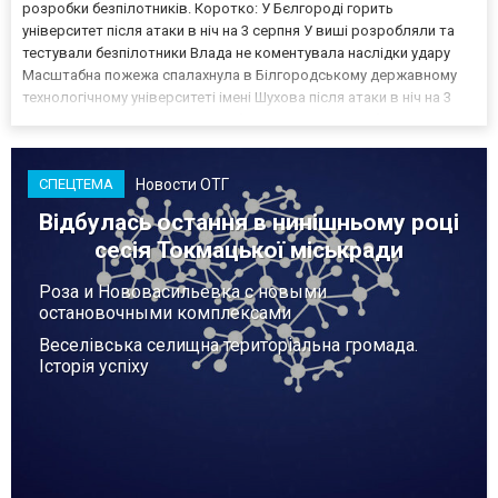
розробки безпілотників. Коротко: У Бєлгороді горить
університет після атаки в ніч на 3 серпня У виші розробляли та
тестували безпілотники Влада не коментувала наслідки удару
Масштабна пожежа спалахнула в Білгородському державному
технологічному університеті імені Шухова після атаки в ніч на 3
серпня - у цьому закладі розробляли та тестували безпілотники.
Як пише російський Telegram-канал Astra, наслі...
Новости ОТГ
СПЕЦТЕМА
Відбулась остання в нинішньому році
сесія Токмацької міськради
Роза и Нововасильевка с новыми
остановочными комплексами
Веселівська селищна територіальна громада.
Історія успіху