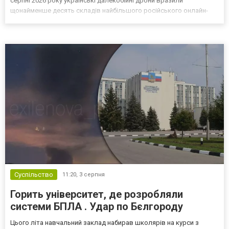
серпні 2026 року українські далекобійні дрони вразили
щонайменше десять складів найбільшого російського онлайн-
рітейлера Wildberries, спровокувавши масштабні пожежі. Поки
Кремль заперечує роль компанії в постачанні тов...
Суспільство
11:20,
3 серпня
Горить університет, де розробляли
системи БПЛА . Удар по Бєлгороду
Цього літа навчальний заклад набирав школярів на курси з