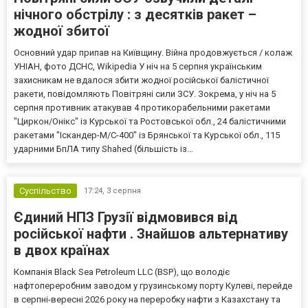
нічного обстрілу : з десятків ракет –
жодної збитої
Основний удар припав на Київщину. Війна продовжується / колаж
УНІАН, фото ДСНС, Wikipedia У ніч на 5 серпня українським
захисникам не вдалося збити жодної російської балістичної
ракети, повідомляють Повітряні сили ЗСУ. Зокрема, у ніч на 5
серпня противник атакував 4 протикорабельними ракетами
"Циркон/Онікс" із Курської та Ростовської обл., 24 балістичними
ракетами "Іскандер-М/С-400" із Брянської та Курської обл., 115
ударними БпЛА типу Shahed (більшість із...
Суспільство
17:24,
3 серпня
Єдиний НПЗ Грузії відмовився від
російської нафти . Знайшов альтернативу
в двох країнах
Компанія Black Sea Petroleum LLC (BSP), що володіє
нафтопереробним заводом у грузинському порту Кулеві, перейде
в серпні-вересні 2026 року на переробку нафти з Казахстану та