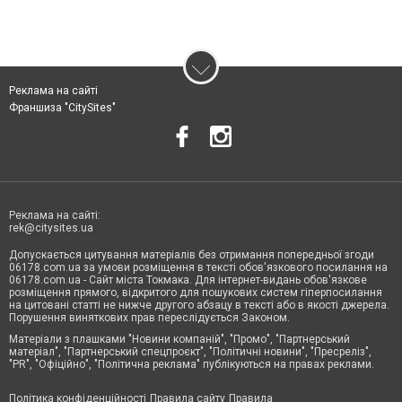
Реклама на сайті
Франшиза "CitySites"
Реклама на сайті:
rek@citysites.ua
Допускається цитування матеріалів без отримання попередньої згоди
06178.com.ua за умови розміщення в тексті обов'язкового посилання на
06178.com.ua - Сайт міста Токмака. Для інтернет-видань обов'язкове
розміщення прямого, відкритого для пошукових систем гіперпосилання
на цитовані статті не нижче другого абзацу в тексті або в якості джерела.
Порушення виняткових прав переслідується Законом.
Матеріали з плашками "Новини компаній", "Промо", "Партнерський
матеріал", "Партнерський спецпроєкт", "Політичні новини", "Пресреліз",
"PR", "Офіційно", "Політична реклама" публікуються на правах реклами.
Політика конфіденційності
Правила сайту
Правила