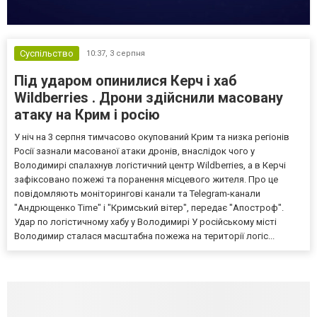
Суспільство
10:37,
3 серпня
Під ударом опинилися Керч і хаб
Wildberries . Дрони здійснили масовану
атаку на Крим і росію
У ніч на 3 серпня тимчасово окупований Крим та низка регіонів
Росії зазнали масованої атаки дронів, внаслідок чого у
Володимирі спалахнув логістичний центр Wildberries, а в Керчі
зафіксовано пожежі та поранення місцевого жителя. Про це
повідомляють моніторингові канали та Telegram-канали
"Андрющенко Time" і "Кримський вітер", передає "Апостроф".
Удар по логістичному хабу у Володимирі У російському місті
Володимир сталася масштабна пожежа на території логіс...