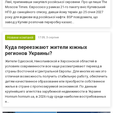
Лівії, припинивши закупівлі російської сировини. Про це пише The
Moscow Times. Євросоюз у рамках 21-го пакету вніс Кулевський
НПЗ до санкційного списку, давши йому термін до 25 січня 2027
року для відмови від російської нафти. BSP повідомила, що
завод у Кулеві розпочав переробку казахс...
Новини компаній
17:09,
3 серпня
Куда переезжают жители южных
регионов Украины?
Жители Одесской, Николаевской и Херсонской областей в
условиях современности все чаще рассматривают переезд в
страны Восточной и Центральной Европы. Для многих из них это
отличная возможность получить стабильную работу, обеспечить
детям качественное образование или приобрести собственное
жилье в стране с прогнозируемой экономикой. По данным
крупнейшего агентства зарубежной недвижимости в Украине
Homium homium.ua, в 2026 году среди наиболее востребованных
н...