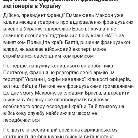
легіонерів в Україну
Дійсно, президент Франції Емманюель Макрон уже
кілька місяців говорить про відправлення французьких
військ в Україну, підкреслює Браєн. І хоча він не
знайшов особливої підтримки з боку країн НАТО, за
винятком Польщі та країн Балтії, рішення французької
влади, як вважає військовий експерт, може
сприйматися своєрідним компромісом.
По-перше, на думку колишнього співробітника
Пентагону, Франція не розгортає свою армію на
території України і, окрім невеликої кількості офіцерів,
всі інші бійці в Легіоні не є французькими громадянами.
Це дає змогу Макрону, за словами Браєна, відправити
війська в Україну і не спровокувати водночас
особливого опору всередині країни. Та й призову на
військову службу найближчим часом не
передбачається.
По-друге, агресивні дій росіян на африканському
континенті, де французькі війська виганяють із