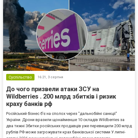
Суспільство
16:21,
3 серпня
До чого призвели атаки ЗСУ на
Wildberries . 200 млрд збитків і ризик
краху банків рф
Російський бізнес б'є на сполох через "дальнобійні санкції"
України. Дрони вразили щонайменше 10 складів Wildberries за
два тижні Збитки російських продавців уже перевищили 200 млрд
рублів РФ може загрожувати крах банківської системи У липні-