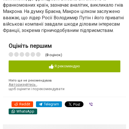
франкомовних країн, зазначає аналітик, викликало гнів
Макрона. На думку Браєна, Макрон цілком заслужено
вважає, що лідер Росії Володимир Путін і його приватні
військові компанії завдали шкоди діловим інтересам
Франції, зокрема гірничодобувним підприємствам.
Оцініть першим
(
0
оцінок)
Я рекомендую
Ніхто ще не рекомендував
Авторизуйтесь
,
щоб оцінити і порекомендувати
Reddit
Telegram
Viber
WhatsApp