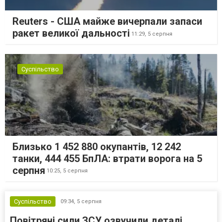
Reuters - США майже вичерпали запаси
ракет великої дальності
11:29,
5 серпня
Суспільство
Близько 1 452 880 окупантів, 12 242
танки, 444 455 БпЛА: втрати ворога на 5
серпня
10:25,
5 серпня
Суспільство
09:34,
5 серпня
Повітряні сили ЗСУ озвучили деталі