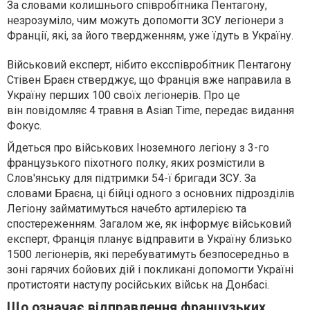
За словами колишнього співробітника Пентагону,
незрозуміло, чим можуть допомогти ЗСУ легіонери з
Франції, які, за його твердженням, уже їдуть в Україну.
Військовий експерт, нібито ексспівробітник Пентагону
Стівен Браєн стверджує, що Франція вже направила в
Україну перших 100 своїх легіонерів. Про це
він повідомляє 4 травня в Asian Time, передає видання
Фокус.
Йдеться про військових Іноземного легіону з 3-го
французького піхотного полку, яких розмістили в
Слов'янську для підтримки 54-ї бригади ЗСУ. За
словами Браєна, ці бійці одного з основних підрозділів
Легіону займатимуться начебто артилерією та
спостереженням. Загалом же, як інформує військовий
експерт, Франція планує відправити в Україну близько
1500 легіонерів, які перебуватимуть безпосередньо в
зоні гарячих бойових дій і покликані допомогти Україні
протистояти наступу російських військ на Донбасі.
Що означає відправлення французьких