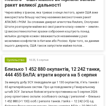
ракет великої дальності
Через війну з Іраном, яка триває з кінця лютого, армія США вже
використала більшу частину наземних високоточних ракет
ATACMS і PrSM. За словами джерел агентства Reuters, Сполучені
Штати розгорнули майже всі свої ракети класу «земля – земля».
Ці високотехнологічні зразки озброєння коштують понад
мільйон доларів кожен і вважаються незамінними у разі
можливих конфліктів із Китаєм або Росією. Крім того, за даними
іншого джерела, США також запустили майже полов...
Суспільство
10:25,
5 серпня
Близько 1 452 880 окупантів, 12 242 танки,
444 455 БпЛА: втрати ворога на 5 серпня
За минулу добу ЗСУ ліквідували ще 1 130 окупантів, пʼять танків і
65 артилерійських систем. Про це повідомили у Генеральному
штабі ЗСУ. Загальні бойові втрати противника на 5 серпня 2026
року орієнтовно склали: особового складу / personnel – близько
1 452 880 (+1 130) осіб / persons танків / tanks – 12 242 (+5) од.
бойових броньованих машин / troop–carrying AFVs – 25 084 (+5)