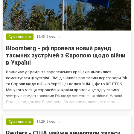
Суспільство
12:45,
5 серпня
Bloomberg - рф провела новий раунд
таємних зустрічей з Європою щодо війни
в Україні
Водночас у Кремлі та європейських країнах відмовилися
коментувати ці зустрічі. ЗМІ дізналися про таємні переговори РФ
та Європи щодо війни в Україні / / колаж УНІАН, фото REUTERS
Минулого місяця європейські країни провели ще одну таємну
зустріч з представниками РФ щодо завершення війни в Україні.
Про це повідомляє Bloomberg. За даними видання, зі сторони
Європи до цих переговорів долучилися колишні
високопосадовці Великої Британії, Франції, Німеччини та Р...
Суспільство
11:29,
5 серпня
Reuters - США майже вичерпали запаси