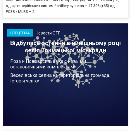
од. артилерійських систем / artillery systems – 47 396 (+65) од.
РСЗВ / MLRS – 2...
Новости ОТГ
СПЕЦТЕМА
Відбулась остання в нинішньому році
сесія Токмацької міськради
Роза и Нововасильевка с новыми
остановочными комплексами
Веселівська селищна територіальна громада.
Історія успіху