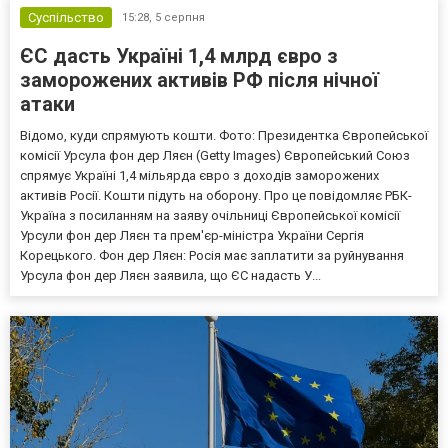
Суспільство
15:28,
5 серпня
ЄС дасть Україні 1,4 млрд євро з
заморожених активів РФ після нічної
атаки
Відомо, куди спрямують кошти. Фото: Президентка Європейської
комісії Урсула фон дер Ляєн (Getty Images) Європейський Союз
спрямує Україні 1,4 мільярда євро з доходів заморожених
активів Росії. Кошти підуть на оборону. Про це повідомляє РБК-
Україна з посиланням на заяву очільниці Європейської комісії
Урсули фон дер Ляєн та прем'єр-міністра України Сергія
Корецького. Фон дер Ляєн: Росія має заплатити за руйнування
Урсула фон дер Ляєн заявила, що ЄС надасть У...