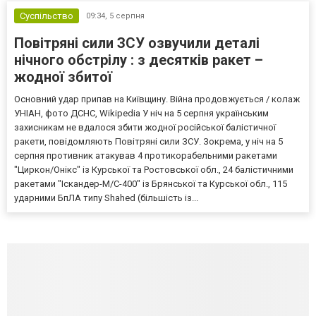
Суспільство
09:34,
5 серпня
Повітряні сили ЗСУ озвучили деталі
нічного обстрілу : з десятків ракет –
жодної збитої
Основний удар припав на Київщину. Війна продовжується / колаж
УНІАН, фото ДСНС, Wikipedia У ніч на 5 серпня українським
захисникам не вдалося збити жодної російської балістичної
ракети, повідомляють Повітряні сили ЗСУ. Зокрема, у ніч на 5
серпня противник атакував 4 протикорабельними ракетами
"Циркон/Онікс" із Курської та Ростовської обл., 24 балістичними
ракетами "Іскандер-М/С-400" із Брянської та Курської обл., 115
ударними БпЛА типу Shahed (більшість із...