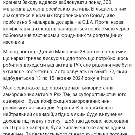
країнам Заходу вдалося заблокувати понад 300
мільярдів доларів російських активів. Більшість з них
знаходяться в країнах Європейського Союзу, але
приблизно 5 мільярдів доларів - в США. Проте, наразі
конфіскація цих коштів залишається проблемою через
побоювання партнерами юридичних та репутаційних
наслідків.
Міністр юстиції Денис Малюська 28 квітня повідомив,
що наразі триває дискусія щодо того, що потрібно щось
робити з доходами від активів РФ, але рішення має бути
ухвалене колективно. Його озвучать на саміті G7, який
відбудеться з 13 по 15 червня 2024 року в Італії.
Малюська каже, що є три сценарії використання
заморожених активів РФ. Так, за
супероптимістичного
сценарію
- буде конфіскація заморожених нині
російських активів для України. Є й інший
більш
нейтральний сценарій
, згідно з яким буде вилучення
доходів під певну позику - щоб такі доходи, нараховані
на 10 років наперед, були виплачені вже зараз одним
траншем.
За песимістичного сценарію
- тільки поточне