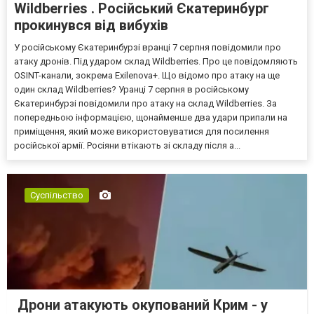
Wildberries . Російський Єкатеринбург
прокинувся від вибухів
У російському Єкатеринбурзі вранці 7 серпня повідомили про
атаку дронів. Під ударом склад Wildberries. Про це повідомляють
OSINT-канали, зокрема Exilenova+. Що відомо про атаку на ще
один склад Wildberries? Уранці 7 серпня в російському
Єкатеринбурзі повідомили про атаку на склад Wildberries. За
попередньою інформацією, щонайменше два удари припали на
приміщення, який може використовуватися для посилення
російської армії. Росіяни втікають зі складу після а...
Суспільство
Дрони атакують окупований Крим - у