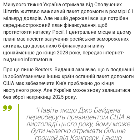
Минулого тижня Україна отримала від Сполучених
Штатів життєво важливий пакет допомоги в розмірі 61
мільярд доларів. Але нашій державі все ще потрібен
середньостроковий план фінансування, щоб
протистояти натиску Росії. І центральне місце в цьому
плані має посісти залучення російських заморожених
активів, що дозволило б фінансувати війну
щонайменше до кінця 2028 року, передає інтернет-
видання informator.ua.
Про це пише Reuters. Видання зазначає, що в поєднанні
із зобов'язаннями інших країн останній пакет допомоги
США має забезпечити Київ приблизно до кінця
наступного року. Але Україна може знову залишитися
без зброї наприкінці 2025 року.
"Навіть якщо Джо Байдена
переоберуть президентом США в
листопаді цього року, йому може
бути нелегко отримати більше
грошей від Конгресу. І якщо