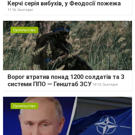
Керчі серія вибухів, у Феодосії пожежа
11:16,
Сьогодні
Суспільство
Ворог втратив понад 1200 солдатів та 3
системи ППО — Генштаб ЗСУ
10:13,
Сьогодні
Суспільство