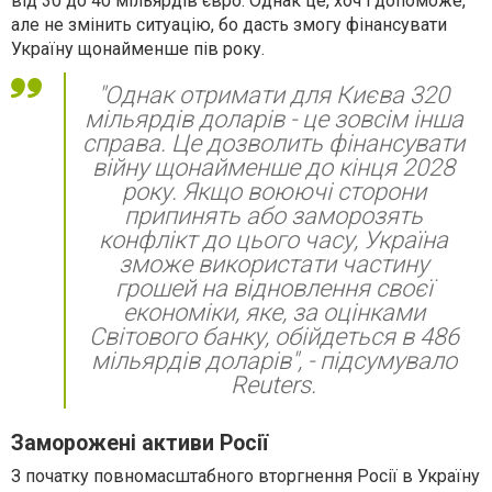
від 30 до 40 мільярдів євро. Однак це, хоч і допоможе,
але не змінить ситуацію, бо дасть змогу фінансувати
Україну щонайменше пів року.
"Однак отримати для Києва 320
мільярдів доларів - це зовсім інша
справа. Це дозволить фінансувати
війну щонайменше до кінця 2028
року. Якщо воюючі сторони
припинять або заморозять
конфлікт до цього часу, Україна
зможе використати частину
грошей на відновлення своєї
економіки, яке, за оцінками
Світового банку, обійдеться в 486
мільярдів доларів", - підсумувало
Reuters.
Заморожені активи Росії
З початку повномасштабного вторгнення Росії в Україну