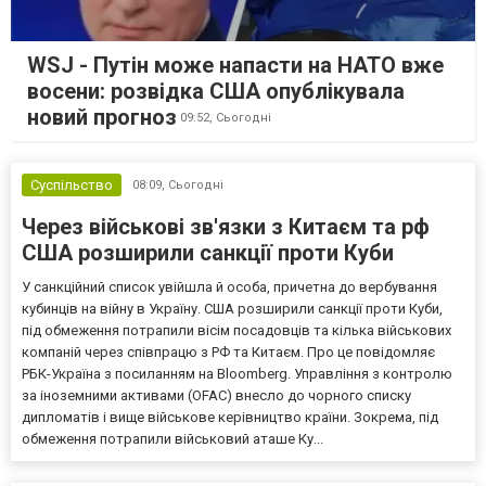
WSJ - Путін може напасти на НАТО вже
восени: розвідка США опублікувала
новий прогноз
09:52,
Сьогодні
Суспільство
08:09,
Сьогодні
Через військові зв'язки з Китаєм та рф
США розширили санкції проти Куби
У санкційний список увійшла й особа, причетна до вербування
кубинців на війну в Україну. США розширили санкції проти Куби,
під обмеження потрапили вісім посадовців та кілька військових
компаній через співпрацю з РФ та Китаєм. Про це повідомляє
РБК-Україна з посиланням на Bloomberg. Управління з контролю
за іноземними активами (OFAC) внесло до чорного списку
дипломатів і вище військове керівництво країни. Зокрема, під
обмеження потрапили військовий аташе Ку...