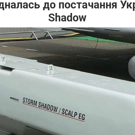
єдналась до постачання Укр
Shadow