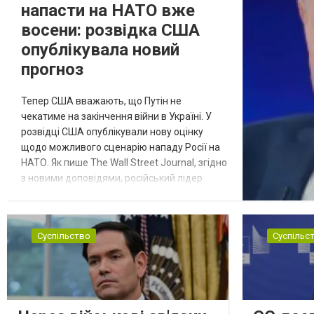
напасти на НАТО вже
восени: розвідка США
опублікувала новий
прогноз
Тепер США вважають, що Путін не
чекатиме на закінчення війни в Україні. У
розвідці США опублікували нову оцінку
щодо можливого сценарію нападу Росії на
НАТО. Як пише The Wall Street Journal, згідно
з новими доповідями, російський лідер
Володимир Путін може спробувати
перевірити рішучість Альянсу за допомогою
обмеженого наступу на країну-союзника ще
Суспільство
Суспільс
до закінчення війни в Україні. Ці нові оцінки
з’явилися на тлі нестачі деяких критично
важливих боєприпасів,...