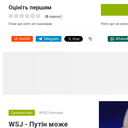
Оцініть першим
(
0
оцінок)
Ніхто ще не рек
Поки ще ніхто не оцінював
Reddit
Telegram
Viber
Whats
Суспільство
09:52,
Сьогодні
WSJ - Путін може