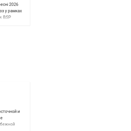
ресні 2026
юз у рамках
и. BSP
Відбулась
остання
Новости
в
СПЕЦТЕМА
ОТГ
нинішньому
осточной и
році
ое
сесія
убежной