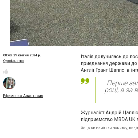
08:40,
29 квітня 2024 р.
Італія долучилась до по
Суспільство
приєднання держави до м
Англії
Грант Шаппс
в інт
Перше зам
році, а за
Ефименко Анастасия
Журналіст Андрій Цапліє
підприємство MBDA UK мо
Якщо ви помітили помилку, виділі