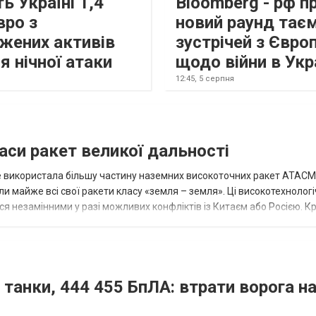
ь Україні 1,4
Bloomberg - рф п
вро з
новий раунд тає
жених активів
зустрічей з Євро
я нічної атаки
щодо війни в Укр
12:45,
5 серпня
аси ракет великої дальності
вже використала більшу частину наземних високоточних ракет ATACMS
 майже всі свої ракети класу «земля – земля». Ці високотехнологі
незамінними у разі можливих конфліктів із Китаєм або Росією. Крі
 танки, 444 455 БпЛА: втрати ворога на