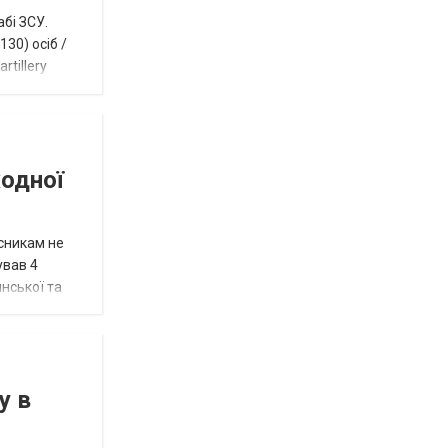
абі ЗСУ.
30) осіб /
rtillery
жодної
исникам не
ував 4
нської та
у в