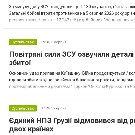
За минулу добу ЗСУ ліквідували ще 1 130 окупантів, пʼять танк
Загальні бойові втрати противника на 5 серпня 2026 року орієнт
persons танків / tanks – 12 242 (+5) од. бойових броньованих маш
systems – 47 396 (+65) од. РСЗВ / MLRS – 2...
Суспільство
09:34,
5 серпня
Повітряні сили ЗСУ озвучили деталі 
збитої
Основний удар припав на Київщину. Війна продовжується / кол
вдалося збити жодної російської балістичної ракети, повідомля
протикорабельними ракетами "Циркон/Онікс" із Курської та Рос
Курської обл., 115 ударними БпЛА типу Shahed (більшість із...
Суспільство
17:24,
3 серпня
Єдиний НПЗ Грузії відмовився від р
двох країнах