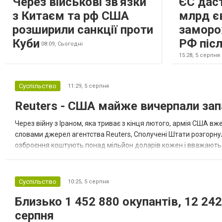
Через військові зв'язки
ЄС даст
з Китаєм та рф США
млрд є
розширили санкції проти
заморо
Куби
РФ післ
08:09,
Сьогодні
15:28,
5 серпня
Суспільство
11:29,
5 серпня
Reuters - США майже вичерпали зап
Через війну з Іраном, яка триває з кінця лютого, армія США 
словами джерел агентства Reuters, Сполучені Штати розгорнули
озброєння коштують понад мільйон доларів кожен і вважаються 
даними іншого джерела, США також запустили майже полов...
Суспільство
10:25,
5 серпня
Близько 1 452 880 окупантів, 12 242
серпня