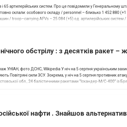
ів і 65 артилерійських систем. Про це повідомили у Генеральному шт
овно склали: особового складу / personnel – близько 1 452 880 (+1 1
ин / troop–carrying AFVs – 25 084 (+5) од. артилерійських систем / a
нічного обстрілу : з десятків ракет – 
аж УНІАН, фото ДСНС, Wikipedia У ніч на 5 серпня українським зах
ють Повітряні сили ЗСУ. Зокрема, у ніч на 5 серпня противник атак
товської обл., 24 балістичними ракетами "Іскандер-М/С-400" із Бря
осійської нафти . Знайшов альтернатив