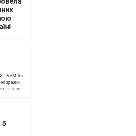
ровела
мних
пою
аїні
 і PrSM. За
чні зразки
м того, за
 5