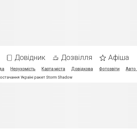
Довідник
Дозвілля
Афіша
да
Нерухомість
Карта міста
Довідкова
Фотозвіти
Авто 
постачання Україні ракет Storm Shadow