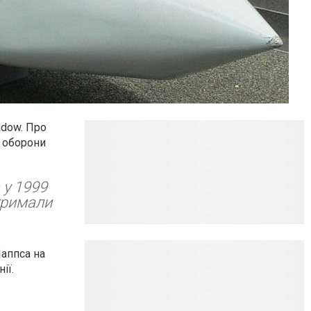
adow. Про
ь оборони
 у 1999
отримали
Шаппса на
нії.