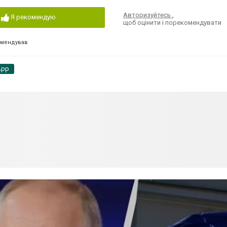
Авторизуйтесь
,
Я рекомендую
щоб оцінити і порекомендувати
омендував
App