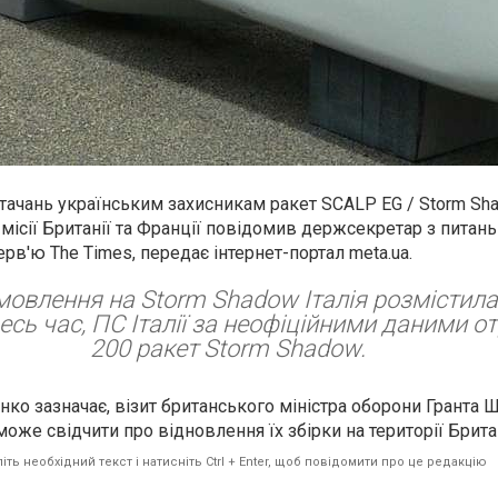
стачань українським захисникам ракет SCALP EG / Storm Sh
ісії Британії та Франції повідомив держсекретар з питан
ерв'ю The Times, передає інтернет-портал
meta.ua.
овлення на Storm Shadow Італія розмістила
 весь час, ПС Італії за неофіційними даними 
200 ракет Storm Shadow.
нко зазначає, візит британського міністра оборони Гранта 
же свідчити про відновлення їх збірки на території Брита
ть необхідний текст і натисніть Ctrl + Enter, щоб повідомити про це редакцію