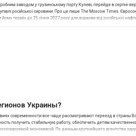
еробним заводом у грузинському порту Кулеві, перейде в серпні-ве
купівлі російської сировини. Про це пише The Moscow Times. Євросо
 йому термін до 25 січня 2027 року для відмови від російської нафт
гионов Украины?
овиях современности все чаще рассматривают переезд в страны В
ность получить стабильную работу, обеспечить детям качественн
прогнозируемой экономикой. По данным крупнейшего агентства зар
 наиболее востребованных н...