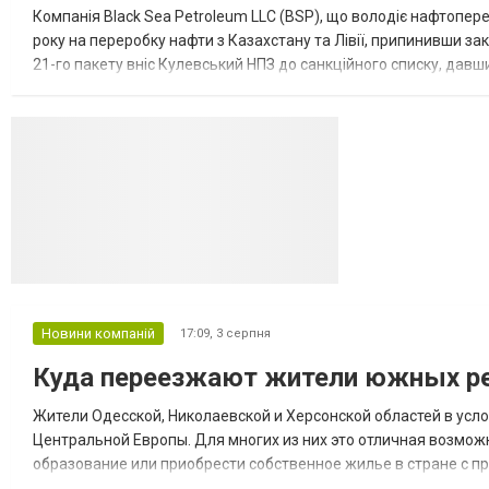
Компанія Black Sea Petroleum LLC (BSP), що володіє нафтопер
року на переробку нафти з Казахстану та Лівії, припинивши за
21-го пакету вніс Кулевський НПЗ до санкційного списку, давши
повідомила, що завод у Кулеві розпочав переробку казахс...
Новини компаній
17:09,
3 серпня
Куда переезжают жители южных ре
Жители Одесской, Николаевской и Херсонской областей в усл
Центральной Европы. Для многих из них это отличная возмож
образование или приобрести собственное жилье в стране с 
недвижимости в Украине Homium homium.ua, в 2026 году среди