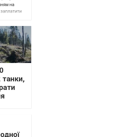
нням на
є заплатити
0
 танки,
рати
ня
жодної