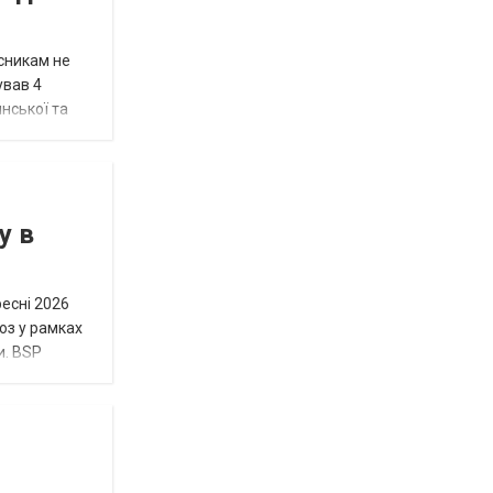
исникам не
ував 4
нської та
у в
ресні 2026
юз у рамках
и. BSP