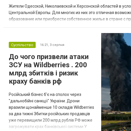
Жители Одесской, Николаевской и Херсонской областей в усл
Центральной Европы. Для многих из них это отличная возмож
образование или приобрести собственное жилье в стране с 
недвижимости в Украине Homium homium.ua, в 2026 году среди
Суспільство
16:21,
3 серпня
До чого призвели атаки
ЗСУ на Wildberries . 200
млрд збитків і ризик
краху банків рф
Російський бізнес б'є на сполох через
"дальнобійні санкції" України. Дрони
вразили щонайменше 10 складів Wildberries
за два тижні Збитки російських продавців
уже перевищили 200 млрд рублів РФ може
загрожувати крах банківської системи У