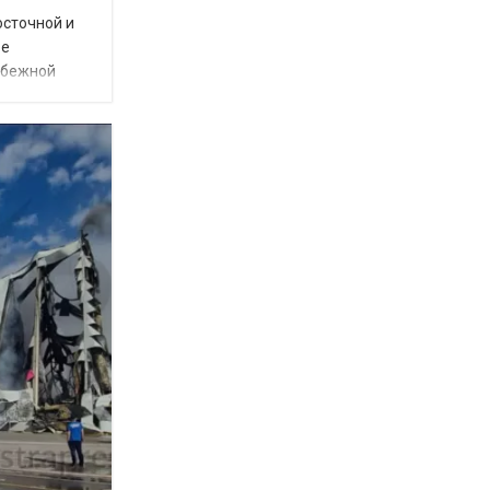
осточной и
ое
убежной