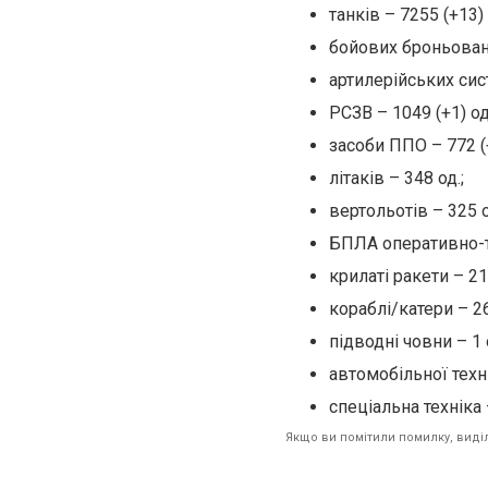
танків – 7255 (+13) 
бойових броньовани
артилерійських сист
РСЗВ – 1049 (+1) од
засоби ППО – 772 (+
літаків – 348 од.;
вертольотів – 325 о
БПЛА оперативно-та
крилаті ракети – 21
кораблі/катери – 26
підводні човни – 1 
автомобільної техні
спеціальна техніка 
Якщо ви помітили помилку, виділі