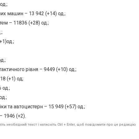
од.;
х машин – 13 942 (+14) од.;
ем – 11836 (+28) од.;
.;
1)од.;
д.;
ктичного рівня – 9449 (+10) од.;
18 (+1) од;
 од.;
од.;
ки та автоцистерн – 15 949 (+57) од.;
– 1946 (+2).
ть необхідний текст і натисніть Ctrl + Enter, щоб повідомити про це редакцію