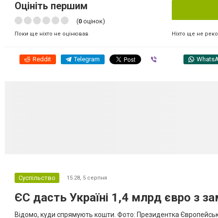
Оцініть першим
(
0
оцінок)
Ніхто ще не рек
Поки ще ніхто не оцінював
Reddit
Telegram
Viber
Whats
Суспільство
15:28,
5 серпня
ЄС дасть Україні 1,4 млрд євро з з
Відомо, куди спрямують кошти. Фото: Президентка Європейсько