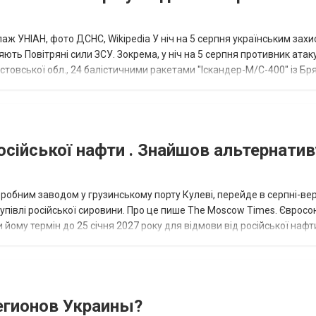
аж УНІАН, фото ДСНС, Wikipedia У ніч на 5 серпня українським зах
ють Повітряні сили ЗСУ. Зокрема, у ніч на 5 серпня противник атак
товської обл., 24 балістичними ракетами "Іскандер-М/С-400" із Бря
осійської нафти . Знайшов альтернатив
еробним заводом у грузинському порту Кулеві, перейде в серпні-ве
купівлі російської сировини. Про це пише The Moscow Times. Євросо
 йому термін до 25 січня 2027 року для відмови від російської нафт
гионов Украины?