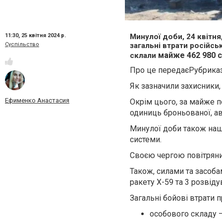
11:30,
25 квітня 2024 р.
Минулої доби, 24 квітня
Суспільство
загальні втрати російсь
майже 462 980
с
склали
Про це передаєРубрика
Як зазначили захисники,
Ефименко Анастасия
Окрім цього, за майже 
одиниць броньованої, ав
Минулої доби також наш
системи.
Своєю чергою повітрян
Також, силами та засоб
ракету Х-59 та 3 розвід
Загальні бойові втрати п
особового складу –