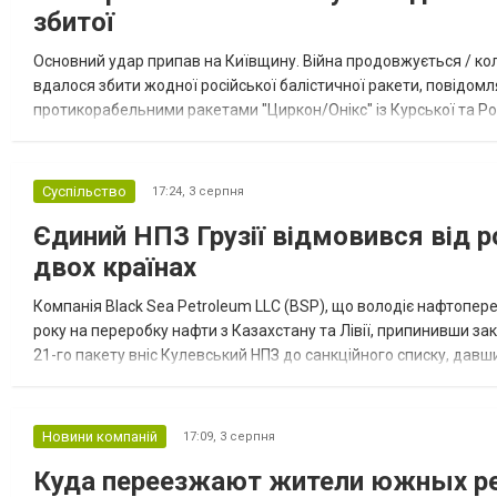
збитої
Основний удар припав на Київщину. Війна продовжується / кол
вдалося збити жодної російської балістичної ракети, повідомля
протикорабельними ракетами "Циркон/Онікс" із Курської та Рос
Курської обл., 115 ударними БпЛА типу Shahed (більшість із...
Суспільство
17:24,
3 серпня
Єдиний НПЗ Грузії відмовився від р
двох країнах
Компанія Black Sea Petroleum LLC (BSP), що володіє нафтопер
року на переробку нафти з Казахстану та Лівії, припинивши за
21-го пакету вніс Кулевський НПЗ до санкційного списку, давши
повідомила, що завод у Кулеві розпочав переробку казахс...
Новини компаній
17:09,
3 серпня
Куда переезжают жители южных ре