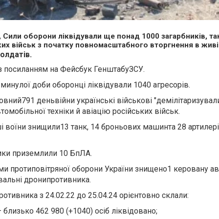
, Сили оборони ліквідували ще понад 1000 загарбників, т
ких військ з початку повномасштабного вторгнення в живі
олдатів.
з посиланням на Фейсбук
ГенштабуЗСУ
.
 минулої доби оборонці ліквідували
1040
агресорів.
повний
791 день
війни українські військові "демілітаризували
томобільної техніки й авіацію російських військ.
і воїни знищили
13 танк, 14 броньових машин
та 28 артилер
ики приземлили
10
БпЛА.
ами протиповітряної оборони України знищено
1 керовану ав
увальні дрони
противника.
ротивника з 24.02.22 до 25.04.24 орієнтовно склали:
 близько 462 980 (+1040) осіб ліквідовано;