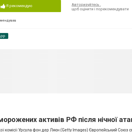
Авторизуйтесь
,
Я рекомендую
щоб оцінити і порекомендувати
омендував
App
аморожених активів РФ після нічної ата
ї комісії Урсула фон дер Ляєн (Getty Images) Європейський Союз 