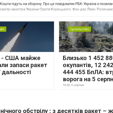
ї. Кошти підуть на оборону. Про це повідомляє РБК-Україна з посила
рем'єр-міністра України Сергія Корецького. Фон дер Ляєн: Росія ма
.
тво
Суспільство
s - США майже
Близько 1 452 88
али запаси ракет
окупантів, 12 242
 дальності
444 455 БпЛА: вт
ворога на 5 серп
10:25,
5 серпня
нічного обстрілу : з десятків ракет – 