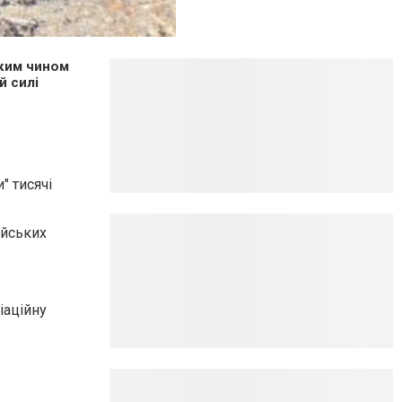
аким чином
й силі
" тисячі
ійських
іаційну