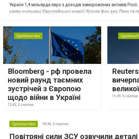
Україні 1,4 мільярда євро з доходів заморожених активів Росі
заяву очільниці Європейської комісії Урсули фон дер Ляєн та п
за руйнування Урсула фон дер Ляєн заявила, що ЄС надасть У..
Суспільство
Суспільс
Bloomberg - рф провела
Reuter
новий раунд таємних
вичерп
зустрічей з Європою
великої
щодо війни в Україні
11:29,
5 серпня
12:45,
5 серпня
Суспільство
09:34,
5 серпня
Повітряні сили ЗСУ озвучили деталі 