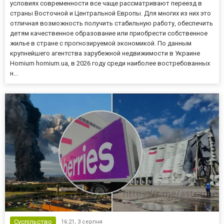
условиях современности все чаще рассматривают переезд в
страны Восточной и Центральной Европы. Для многих из них это
отличная возможность получить стабильную работу, обеспечить
детям качественное образование или приобрести собственное
жилье в стране с прогнозируемой экономикой. По данным
крупнейшего агентства зарубежной недвижимости в Украине
Homium homium.ua, в 2026 году среди наиболее востребованных
н...
Суспільство
16:21,
3 серпня