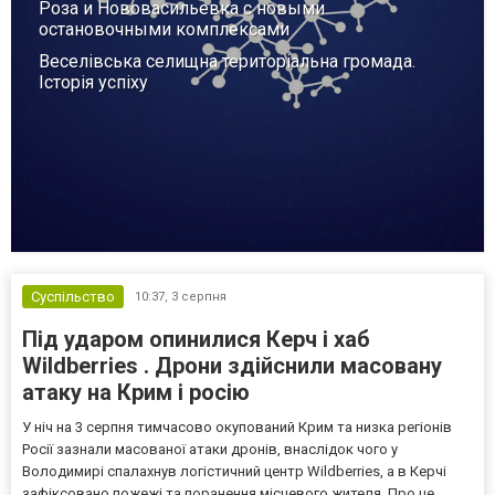
Роза и Нововасильевка с новыми
остановочными комплексами
Веселівська селищна територіальна громада.
Історія успіху
Суспільство
10:37,
3 серпня
Під ударом опинилися Керч і хаб
Wildberries . Дрони здійснили масовану
атаку на Крим і росію
У ніч на 3 серпня тимчасово окупований Крим та низка регіонів
Росії зазнали масованої атаки дронів, внаслідок чого у
Володимирі спалахнув логістичний центр Wildberries, а в Керчі
зафіксовано пожежі та поранення місцевого жителя. Про це