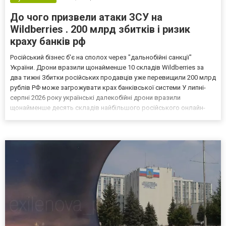
До чого призвели атаки ЗСУ на
Wildberries . 200 млрд збитків і ризик
краху банків рф
Російський бізнес б'є на сполох через "дальнобійні санкції"
України. Дрони вразили щонайменше 10 складів Wildberries за
два тижні Збитки російських продавців уже перевищили 200 млрд
рублів РФ може загрожувати крах банківської системи У липні-
серпні 2026 року українські далекобійні дрони вразили
щонайменше десять складів найбільшого російського онлайн-
рітейлера Wildberries, спровокувавши масштабні пожежі. Поки
Кремль заперечує роль компанії в постачанні тов...