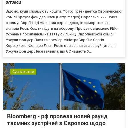
атаки
Відомо, куди спрямують кошти. Фото: Президентка Європейської
комісії Урсула фон дер Ляєн (Getty Images) Європейський Союз
спрямує Україні 1,4 мільярда євро з доходів заморожених
активів Росії. Кошти підуть на оборону. Про це повідомляє РБК-
Україна з посиланням на заяву очільниці Європейської комісії
Урсули фон дер Ляєн та прем'єр-міністра України Сергія
Корецького. Фон дер Ляєн: Росія має заплатити за руйнування
Урсула фон дер Ляєн заявила, що ЄС надасть У...
Суспільство
Bloomberg - рф провела новий раунд
таємних зустрічей з Європою щодо