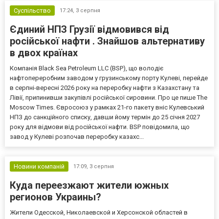
Суспільство
17:24,
3 серпня
Єдиний НПЗ Грузії відмовився від
російської нафти . Знайшов альтернативу
в двох країнах
Компанія Black Sea Petroleum LLC (BSP), що володіє
нафтопереробним заводом у грузинському порту Кулеві, перейде
в серпні-вересні 2026 року на переробку нафти з Казахстану та
Лівії, припинивши закупівлі російської сировини. Про це пише The
Moscow Times. Євросоюз у рамках 21-го пакету вніс Кулевський
НПЗ до санкційного списку, давши йому термін до 25 січня 2027
року для відмови від російської нафти. BSP повідомила, що
завод у Кулеві розпочав переробку казахс...
Новини компаній
17:09,
3 серпня
Куда переезжают жители южных
регионов Украины?
Жители Одесской, Николаевской и Херсонской областей в