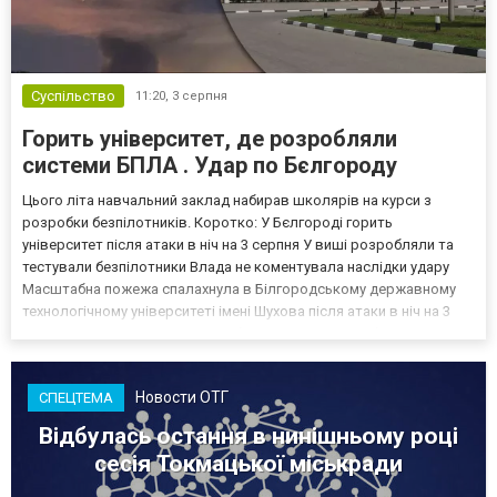
Суспільство
11:20,
3 серпня
Горить університет, де розробляли
системи БПЛА . Удар по Бєлгороду
Цього літа навчальний заклад набирав школярів на курси з
розробки безпілотників. Коротко: У Бєлгороді горить
університет після атаки в ніч на 3 серпня У виші розробляли та
тестували безпілотники Влада не коментувала наслідки удару
Масштабна пожежа спалахнула в Білгородському державному
технологічному університеті імені Шухова після атаки в ніч на 3
серпня - у цьому закладі розробляли та тестували безпілотники.
Як пише російський Telegram-канал Astra, наслі...
Новости ОТГ
СПЕЦТЕМА
Відбулась остання в нинішньому році
сесія Токмацької міськради