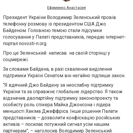
Ефименко Анастасия
Президент України Володимир Зеленський провів
телефонну розмову із президентом США Джо
Байденом. Головною темою стали підсумки
голосування у Палаті представників, передає інтернет-
портал
novosti-n.org.
Про це Зеленський
написав
на своїй сторінці у
соцмережі.
За словами Байдена, в разі схвалення виділення
підтримки Україні Сенатом він негайно підпише закон.
“Я вдячний Джо Байдену за неослабну підтримку
України та за справжнє глобальне лідерство. Я також
відзначив двопартійну підтримку законопроекту та
особисту роль спікера Майка Джонсона і лідера
меншості Хакіма Джеффріса. Інше рішення Палати
представників – дозволити конфіскацію російських
активів – посилає потужний сигнал усім нашим
партнерам”, – наголосив Володимир Зеленський.