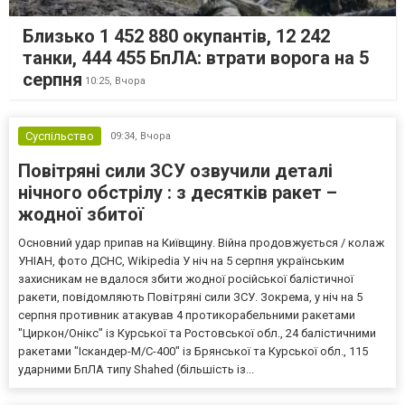
Близько 1 452 880 окупантів, 12 242
танки, 444 455 БпЛА: втрати ворога на 5
серпня
10:25,
Вчора
Суспільство
09:34,
Вчора
Повітряні сили ЗСУ озвучили деталі
нічного обстрілу : з десятків ракет –
жодної збитої
Основний удар припав на Київщину. Війна продовжується / колаж
УНІАН, фото ДСНС, Wikipedia У ніч на 5 серпня українським
захисникам не вдалося збити жодної російської балістичної
ракети, повідомляють Повітряні сили ЗСУ. Зокрема, у ніч на 5
серпня противник атакував 4 протикорабельними ракетами
"Циркон/Онікс" із Курської та Ростовської обл., 24 балістичними
ракетами "Іскандер-М/С-400" із Брянської та Курської обл., 115
ударними БпЛА типу Shahed (більшість із...