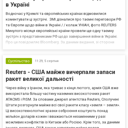
в Україні
Водночас у Кремлі та європейських країнах відмовилися
коментувати ці зустрічі. ЗМІ дізналися про таємні переговори РФ
та Європи щодо війни в Україні / / колаж УНІАН, фото REUTERS
Минулого місяця європейські країни провели ще одну таємну
зустріч з представниками РФ щодо завершення війни в Україні.
Про це повідомляє Bloomberg. За даними видання, зі сторони
Європи до цих переговорів долучилися колишні
високопосадовці Великої Британії, Франції, Німеччини та Р...
Суспільство
11:29,
5 серпня
Reuters - США майже вичерпали запаси
ракет великої дальності
Через війну з Іраном, яка триває з кінця лютого, армія США вже
використала більшу частину наземних високоточних ракет
ATACMS і PrSM. За словами джерел агентства Reuters, Сполучені
Штати розгорнули майже всі свої ракети класу «земля – земля».
Ці високотехнологічні зразки озброєння коштують понад
мільйон доларів кожен і вважаються незамінними у разі
можливих конфліктів із Китаєм або Росією. Крім того, за даними
іншого джерела, США також запустили майже полов...