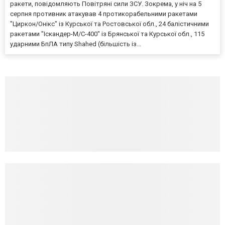
ракети, повідомляють Повітряні сили ЗСУ. Зокрема, у ніч на 5
серпня противник атакував 4 протикорабельними ракетами
"Циркон/Онікс" із Курської та Ростовської обл., 24 балістичними
ракетами "Іскандер-М/С-400" із Брянської та Курської обл., 115
ударними БпЛА типу Shahed (більшість із...