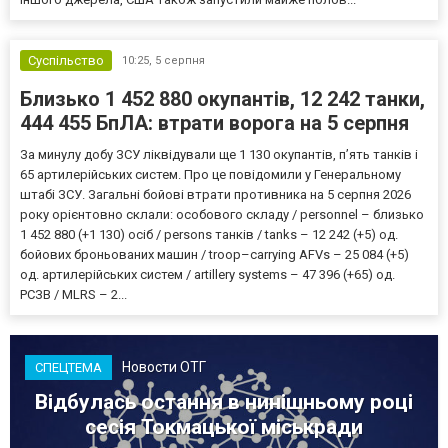
Суспільство
10:25,
5 серпня
Близько 1 452 880 окупантів, 12 242 танки,
444 455 БпЛА: втрати ворога на 5 серпня
За минулу добу ЗСУ ліквідували ще 1 130 окупантів, пʼять танків і
65 артилерійських систем. Про це повідомили у Генеральному
штабі ЗСУ. Загальні бойові втрати противника на 5 серпня 2026
року орієнтовно склали: особового складу / personnel – близько
1 452 880 (+1 130) осіб / persons танків / tanks – 12 242 (+5) од.
бойових броньованих машин / troop–carrying AFVs – 25 084 (+5)
од. артилерійських систем / artillery systems – 47 396 (+65) од.
РСЗВ / MLRS – 2...
Новости ОТГ
СПЕЦТЕМА
Відбулась остання в нинішньому році
сесія Токмацької міськради