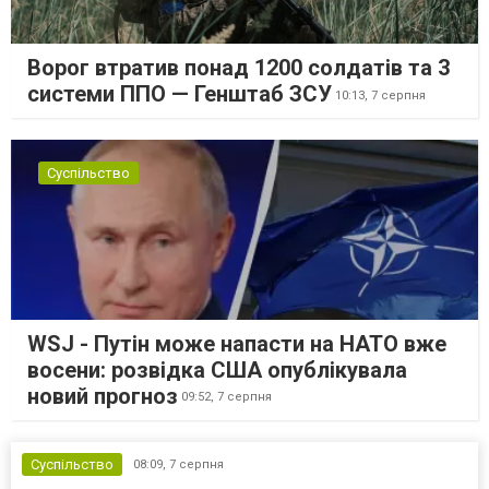
Ворог втратив понад 1200 солдатів та 3
системи ППО — Генштаб ЗСУ
10:13,
7 серпня
Суспільство
WSJ - Путін може напасти на НАТО вже
восени: розвідка США опублікувала
новий прогноз
09:52,
7 серпня
Суспільство
08:09,
7 серпня