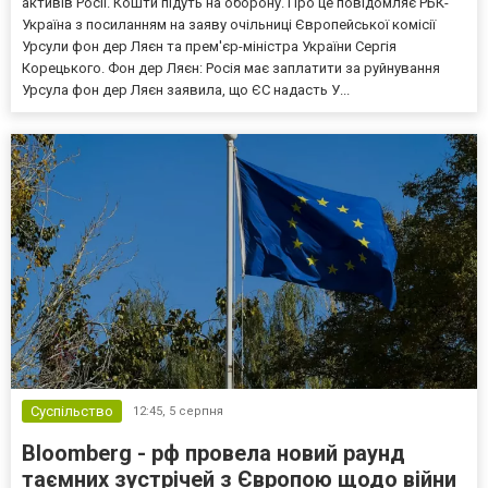
активів Росії. Кошти підуть на оборону. Про це повідомляє РБК-
Україна з посиланням на заяву очільниці Європейської комісії
Урсули фон дер Ляєн та прем'єр-міністра України Сергія
Корецького. Фон дер Ляєн: Росія має заплатити за руйнування
Урсула фон дер Ляєн заявила, що ЄС надасть У...
Суспільство
12:45,
5 серпня
Bloomberg - рф провела новий раунд
таємних зустрічей з Європою щодо війни