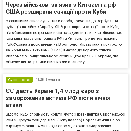
Через військові зв'язки з Китаєм та рф
США розширили санкції проти Куби
У санкційний список увійшла й особа, причетна до вербування
кубинців на війну в Україну. США розширили санкції проти Куби,
під обмеження потрапили вісім посадовців та кілька військових
компаній через співпрацю з РФ та Китаєм. Про це повідомляє
РБК-Україна з посиланням на Bloomberg. Управління з контролю
за іноземними активами (OFAC) внесло до чорного списку
дипломатів і вище військове керівництво країни. Зокрема, під
обмеження потрапили військовий аташе Ку...
Суспільство
15:28,
5 серпня
ЄС дасть Україні 1,4 млрд євро з
заморожених активів РФ після нічної
атаки
Відомо, куди спрямують кошти. Фото: Президентка Європейської
комісії Урсула фон дер Ляєн (Getty Images) Європейський Союз
спрямує Україні 1,4 мільярда євро з доходів заморожених