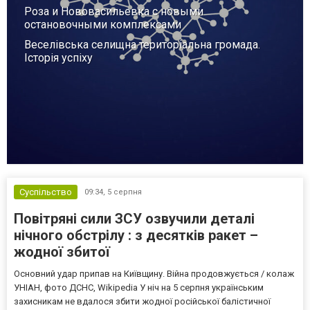
Роза и Нововасильевка с новыми
остановочными комплексами
Веселівська селищна територіальна громада.
Історія успіху
Суспільство
09:34,
5 серпня
Повітряні сили ЗСУ озвучили деталі
нічного обстрілу : з десятків ракет –
жодної збитої
Основний удар припав на Київщину. Війна продовжується / колаж
УНІАН, фото ДСНС, Wikipedia У ніч на 5 серпня українським
захисникам не вдалося збити жодної російської балістичної