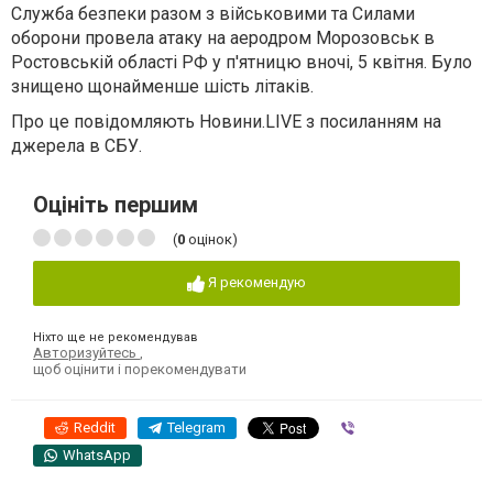
Служба безпеки разом з військовими та Силами
оборони провела атаку на аеродром Морозовськ в
Ростовській області РФ у п'ятницю вночі, 5 квітня. Було
знищено щонайменше шість літаків.
Про це повідомляють Новини.LIVE з посиланням на
джерела в СБУ.
Оцініть першим
(
0
оцінок)
Я рекомендую
Ніхто ще не рекомендував
Авторизуйтесь
,
щоб оцінити і порекомендувати
Reddit
Telegram
Viber
WhatsApp