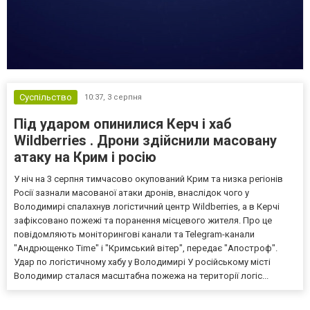
Суспільство
10:37,
3 серпня
Під ударом опинилися Керч і хаб
Wildberries . Дрони здійснили масовану
атаку на Крим і росію
У ніч на 3 серпня тимчасово окупований Крим та низка регіонів
Росії зазнали масованої атаки дронів, внаслідок чого у
Володимирі спалахнув логістичний центр Wildberries, а в Керчі
зафіксовано пожежі та поранення місцевого жителя. Про це
повідомляють моніторингові канали та Telegram-канали
"Андрющенко Time" і "Кримський вітер", передає "Апостроф".
Удар по логістичному хабу у Володимирі У російському місті
Володимир сталася масштабна пожежа на території логіс...