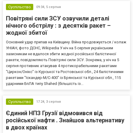
Суспільство
09:34,
5 серпня
Повітряні сили ЗСУ озвучили деталі
нічного обстрілу : з десятків ракет –
жодної збитої
Основний удар припав на Київщину. Війна продовжується / колаж
УНІАН, фото ДСНС, Wikipedia У ніч на 5 серпня українським
захисникам не вдалося збити жодної російської балістичної
ракети, повідомляють Повітряні сили ЗСУ. Зокрема, у ніч на 5
серпня противник атакував 4 протикорабельними ракетами
"Циркон/Онікс" із Курської та Ростовської обл., 24 балістичними
ракетами "Іскандер-М/С-400" із Брянської та Курської обл., 115
ударними БпЛА типу Shahed (більшість із...
Суспільство
17:24,
3 серпня
Єдиний НПЗ Грузії відмовився від
російської нафти . Знайшов альтернативу
в двох країнах