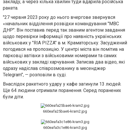
закладу, а через кілька хвилин туди вдарила російська
ракета.
"27 червня 2023 року до нього вчергове звернувся
«начальник відділення розвідки командування "МВС
ДНР". Він поставив перед так званим агентом завдання
щодо перевірки інформації про наявність українських
військових у "RIA PIZZA" в м. Краматорську. Засуджений
погодився на пропозицію. У центрі міста він помітив на
парковці автівки з військовими номерами та самих
військових у закладі харчування. Записав два відео, які
одразу надіслав співрозмовнику в месенджер
Telegram", — розповіли в суді.
Внаслідок ракетного удару у кафе загинули 13 людей.
Ще 64 людини отримали поранення. Серед поранених
були діти.
660eafa25bae6-kram2.jpg
660eafa3c1e86-kram3.jpg