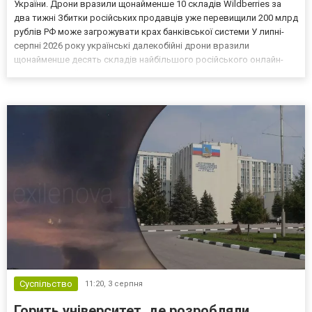
України. Дрони вразили щонайменше 10 складів Wildberries за
два тижні Збитки російських продавців уже перевищили 200 млрд
рублів РФ може загрожувати крах банківської системи У липні-
серпні 2026 року українські далекобійні дрони вразили
щонайменше десять складів найбільшого російського онлайн-
рітейлера Wildberries, спровокувавши масштабні пожежі. Поки
Кремль заперечує роль компанії в постачанні тов...
Суспільство
11:20,
3 серпня
Горить університет, де розробляли