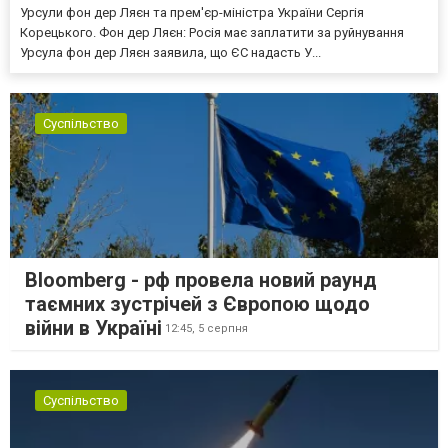
Урсули фон дер Ляєн та прем'єр-міністра України Сергія
Корецького. Фон дер Ляєн: Росія має заплатити за руйнування
Урсула фон дер Ляєн заявила, що ЄС надасть У...
Суспільство
Bloomberg - рф провела новий раунд
таємних зустрічей з Європою щодо
війни в Україні
12:45,
5 серпня
Суспільство