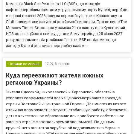
Компанія Black Sea Petroleum LLC (BSP), що володіє
нафтопереробним заводом у грузинському порту Кулеві, перейде
в серпні-вересні 2026 року на переробку нафти з Казахстану та
Лівії, припинивши закупівлі російської сировини. Про це пише The
Moscow Times. Євросоюз у рамках 21-го пакету вніс Кулевський
НПЗ до санкційного списку, давши йому термін до 25 січня 2027
року для відмови від російської нафти. BSP повідомила, що
завод у Кулеві розпочав переробку казахс...
Новини компаній
17:09,
3 серпня
Куда переезжают жители южных
регионов Украины?
Жители Одесской, Николаевской и Херсонской областей в
условиях современности все чаще рассматривают переезд в
страны Восточной и Центральной Европы. Для многих из них это
отличная возможность получить стабильную работу, обеспечить
детям качественное образование или приобрести собственное
жилье в стране с прогнозируемой экономикой. По данным
крупнейшего агентства зарубежной недвижимости в Украине
Homium homium.ua, в 2026 году среди наиболее востребованных