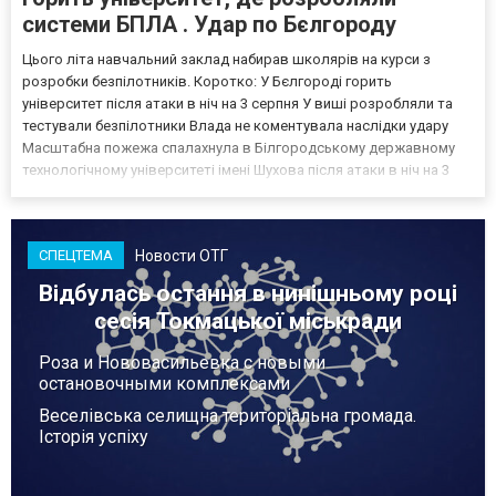
системи БПЛА . Удар по Бєлгороду
Цього літа навчальний заклад набирав школярів на курси з
розробки безпілотників. Коротко: У Бєлгороді горить
університет після атаки в ніч на 3 серпня У виші розробляли та
тестували безпілотники Влада не коментувала наслідки удару
Масштабна пожежа спалахнула в Білгородському державному
технологічному університеті імені Шухова після атаки в ніч на 3
серпня - у цьому закладі розробляли та тестували безпілотники.
Як пише російський Telegram-канал Astra, наслі...
Новости ОТГ
СПЕЦТЕМА
Відбулась остання в нинішньому році
сесія Токмацької міськради
Роза и Нововасильевка с новыми
остановочными комплексами
Веселівська селищна територіальна громада.
Історія успіху