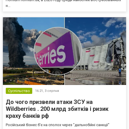
н...
Суспільство
16:21,
3 серпня
До чого призвели атаки ЗСУ на
Wildberries . 200 млрд збитків і ризик
краху банків рф
Російський бізнес б'є на сполох через "дальнобійні санкції"