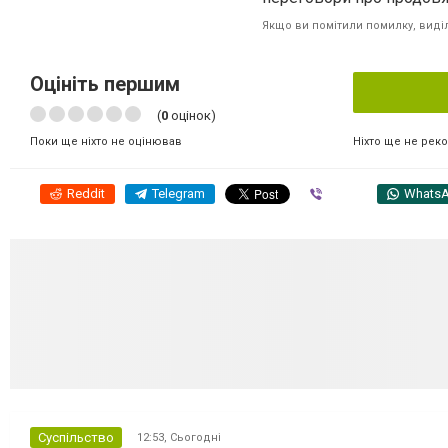
Якщо ви помітили помилку, виділі
Оцініть першим
(
0
оцінок)
Ніхто ще не рек
Поки ще ніхто не оцінював
Reddit
Telegram
Viber
Whats
Суспільство
12:53,
Сьогодні