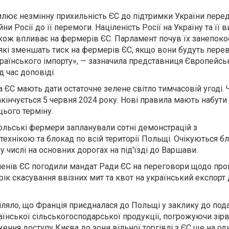
илює незмінну прихильність ЄС до підтримки України пере
ни Росії до її перемоги. Націленість Росії на Україну та її
кож впливає на фермерів ЄС. Парламент почув їх занепокоє
 які зменшать тиск на фермерів ЄС, якщо вони будуть пере
раїнського імпорту», — зазначила представниця Європейсь
д час доповіді.
 ЄС мають дати остаточне зелене світло тимчасовій угоді. 
кінчується 5 червня 2024 року. Нові правила мають набути 
цього терміну.
польські фермери запланували сотні демонстрацій з
ехнікою та блокад по всій території Польщі. Очікуються б
у числі на основних дорогах на під'їзді до Варшави.
ленів ЄС погодили мандат Ради ЄС на переговори щодо про
ік скасування ввізних мит та квот на український експорт
мляло, що Франція приєдналася до Польщі у заклику до по
їнської сільськогосподарської продукції, погрожуючи зір
ння доступу Києва до зони вільної торгівлі з ЄС ще на оди