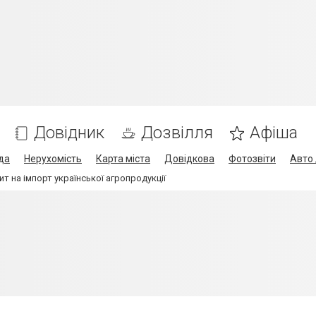
Довідник
Дозвілля
Афіша
да
Нерухомість
Карта міста
Довідкова
Фотозвіти
Авто 
 на імпорт української агропродукції