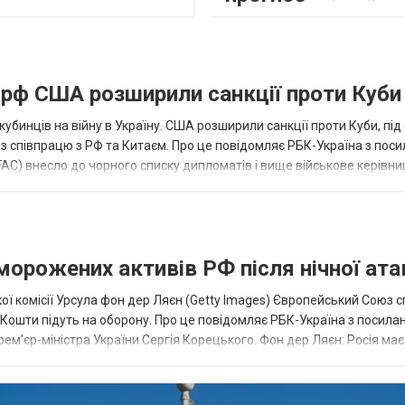
а рф США розширили санкції проти Куби
кубинців на війну в Україну. США розширили санкції проти Куби, пі
ез співпрацю з РФ та Китаєм. Про це повідомляє РБК-Україна з пос
AC) внесло до чорного списку дипломатів і вище військове керівни
аморожених активів РФ після нічної ата
ї комісії Урсула фон дер Ляєн (Getty Images) Європейський Союз 
ї. Кошти підуть на оборону. Про це повідомляє РБК-Україна з посила
рем'єр-міністра України Сергія Корецького. Фон дер Ляєн: Росія ма
.