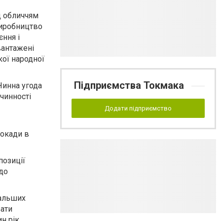
д обличчям
 виробництво
ння і
вантажені
кої народної
Підприємства Токмака
Чинна угода
чинності
Додати підприємство
локади в
позиції
 до
дальших
вати
н рік.