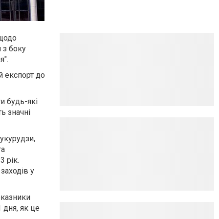
 щодо
 з боку
я".
й експорт до
и будь-які
ть значні
кукурудзи,
та
3 рік.
заходів у
оказники
 дня, як це