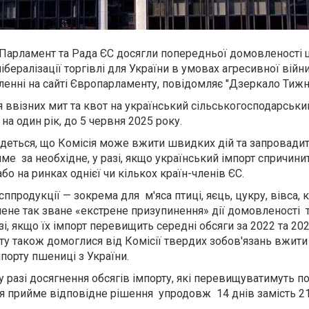
Парламент та Рада ЄС досягли попередньої домовленості
бералізації торгівлі для України в умовах агресивної війни
мленні на сайті Європарламенту, повідомляє "Дзеркало Тижн
ввізних мит та квот на український сільськогосподарськи
а один рік, до 5 червня 2025 року.
 йдеться, що Комісія може вжити швидких дій та запровадит
ме за необхідне, у разі, якщо український імпорт спричини
о на ринках однієї чи кількох країн-членів ЄС.
ппродукції — зокрема для м'яса птиці, яєць, цукру, вівса, 
ене так зване «екстрене призупинення» дії домовленості 
, якщо їх імпорт перевищить середні обсяги за 2022 та 202
у також домоглися від Комісії твердих зобов'язань вжити 
мпорту пшениці з України.
 разі досягнення обсягів імпорту, які перевищуватимуть п
ія прийме відповідне рішення упродовж 14 днів замість 21