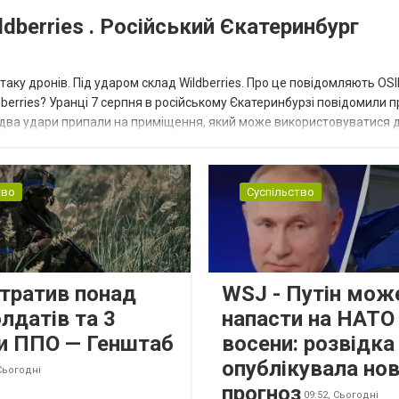
dberries . Російський Єкатеринбург
таку дронів. Під ударом склад Wildberries. Про це повідомляють OS
berries? Уранці 7 серпня в російському Єкатеринбурзі повідомили п
 два удари припали на приміщення, який може використовуватися 
тво
Суспільство
втратив понад
WSJ - Путін мож
лдатів та 3
напасти на НАТО
и ППО — Генштаб
восени: розвідк
опублікувала но
Сьогодні
прогноз
09:52,
Сьогодні