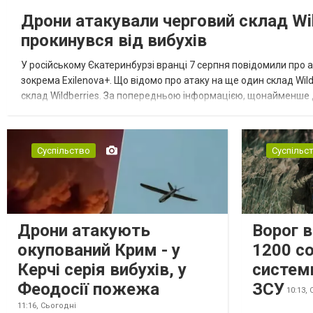
Дрони атакували черговий склад Wil
прокинувся від вибухів
У російському Єкатеринбурзі вранці 7 серпня повідомили про а
зокрема Exilenova+. Що відомо про атаку на ще один склад Wild
склад Wildberries. За попередньою інформацією, щонайменше
посилення російської армії. Росіяни втікають зі складу після а...
Суспільство
Суспільс
Дрони атакують
Ворог 
окупований Крим - у
1200 со
Керчі серія вибухів, у
систем
Феодосії пожежа
ЗСУ
10:13,
11:16,
Сьогодні