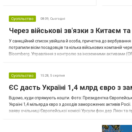
Суспільство
08:09,
Сьогодні
Через військові зв'язки з Китаєм т
У санкційний список увійшла й особа, причетна до вербування 
потрапили вісім посадовців та кілька військових компаній чер
Bloomberg. Управління з контролю за іноземними активами (OF
Зокрема, під обмеження потрапили військовий аташе Ку...
Суспільство
15:28,
5 серпня
ЄС дасть Україні 1,4 млрд євро з з
Відомо, куди спрямують кошти. Фото: Президентка Європейсько
Україні 1,4 мільярда євро з доходів заморожених активів Росі
заяву очільниці Європейської комісії Урсули фон дер Ляєн та п
за руйнування Урсула фон дер Ляєн заявила, що ЄС надасть У..