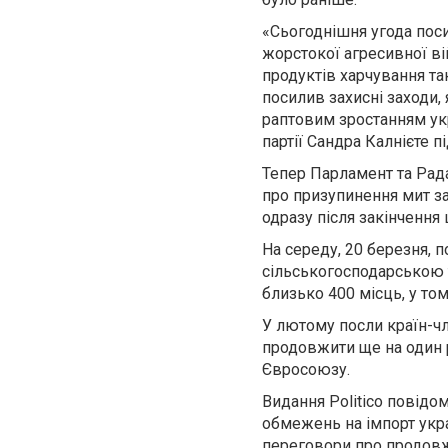
«Сьогоднішня угода пос
жорстокої агресивної вій
продуктів харчування та
посилив захисні заходи,
раптовим зростанням ук
партії Сандра Калнієте пі
Тепер Парламент та Рада
про призупинення мит за
одразу після закінчення 
На середу, 20 березня, 
сільськогосподарською т
близько 400 місць, у том
У лютому посли країн-ч
продовжити ще на один р
Євросоюзу.
Видання Politico повідо
обмежень на імпорт укра
переговори про продовже