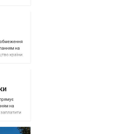
д обмеження
иланням на
цтво країни.
ки
спрямує
нням на
є заплатити