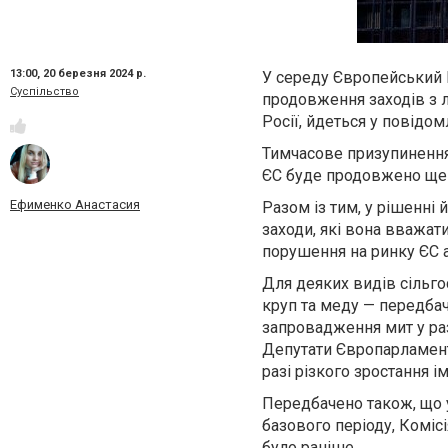
13:00,
20 березня 2024 р.
У середу Європейський 
Суспільство
продовження заходів з лі
Росії, йдеться у повідо
Тимчасове призупинення 
ЄС буде продовжено ще н
Ефименко Анастасия
Разом із тим, у рішенні
заходи, які вона вважати
порушення на ринку ЄС аб
Для деяких видів сільгос
круп та меду — передбач
запровадження мит у разі
Депутати Європарламент
разі різкого зростання і
Передбачено також, що у
базового періоду, Коміс
було раніше.