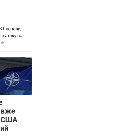
INT-канали,
ро атаку на
для
е
 вже
а США
вий