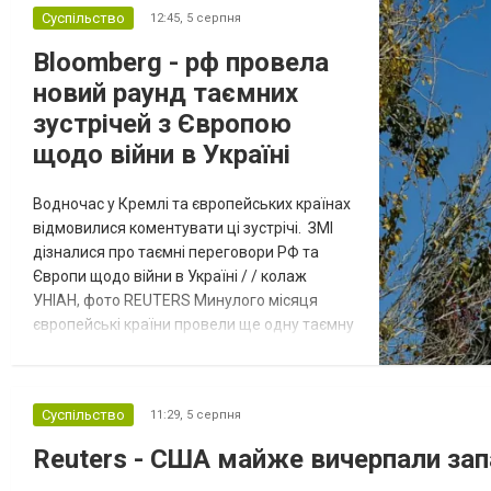
Суспільство
12:45,
5 серпня
Bloomberg - рф провела
новий раунд таємних
зустрічей з Європою
щодо війни в Україні
Водночас у Кремлі та європейських країнах
відмовилися коментувати ці зустрічі. ЗМІ
дізналися про таємні переговори РФ та
Європи щодо війни в Україні / / колаж
УНІАН, фото REUTERS Минулого місяця
європейські країни провели ще одну таємну
зустріч з представниками РФ щодо
завершення війни в Україні. Про це
повідомляє Bloomberg. За даними видання,
Суспільство
11:29,
5 серпня
зі сторони Європи до цих переговорів
долучилися колишні високопосадовці
Reuters - США майже вичерпали зап
Великої Британії, Франції, Німеччини та Р...