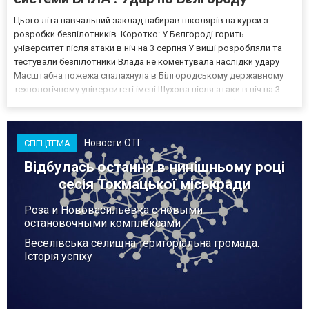
Цього літа навчальний заклад набирав школярів на курси з
розробки безпілотників. Коротко: У Бєлгороді горить
університет після атаки в ніч на 3 серпня У виші розробляли та
тестували безпілотники Влада не коментувала наслідки удару
Масштабна пожежа спалахнула в Білгородському державному
технологічному університеті імені Шухова після атаки в ніч на 3
серпня - у цьому закладі розробляли та тестували безпілотники.
Як пише російський Telegram-канал Astra, наслі...
Новости ОТГ
СПЕЦТЕМА
Відбулась остання в нинішньому році
сесія Токмацької міськради
Роза и Нововасильевка с новыми
остановочными комплексами
Веселівська селищна територіальна громада.
Історія успіху