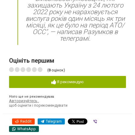
захищають Україну з 24 лютого
2022 року не нараховується
вислуга років один місяць як три
місяці, як це було на період АТО/
ОСС", — написав Разумков в
телеграмі.
Оцініть першим
(
0
оцінок)
Я рекомендую
Ніхто ще не рекомендував
Авторизуйтесь
,
щоб оцінити і порекомендувати
Reddit
Telegram
Viber
WhatsApp