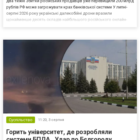
два тижні Збитки російських продавців уже перевищили 200 млрд
рублів РФ може загрожувати крах банківської системи У липні-
серпні 2026 року українські далекобійні дрони вразили
щонайменше десять складів найбільшого російського онлайн-
рітейлера Wildberries, спровокувавши масштабні пожежі. Поки
Кремль заперечує роль компанії в постачанні тов...
Суспільство
11:20,
3 серпня
Горить університет, де розробляли
системи БПЛА . Удар по Бєлгороду