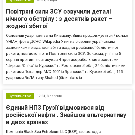
Повітряні сили ЗСУ озвучили деталі
нічного обстрілу : з десятків ракет –
жодної збитої
Основний удар припав на Київщину. Війна продовжується / колаж
УНІАН, фото ДСНС, Wikipedia У ніч на 5 серпня українським
захисникам не вдалося збити жодної російської балістичної
ракети, повідомляють Повітряні сили ЗСУ. Зокрема, у ніч на 5
серпня противник атакував 4 протикорабельними ракетами
"Циркон/Онікс" із Курської та Ростовської обл., 24 балістичними
ракетами "Іскандер-М/С-400" із Брянської та Курської обл., 115
ударними БпЛА типу Shahed (більшість із...
Суспільство
17:24,
3 серпня
Єдиний НПЗ Грузії відмовився від
російської нафти . Знайшов альтернативу
в двох країнах
Компанія Black Sea Petroleum LLC (BSP), що володіє