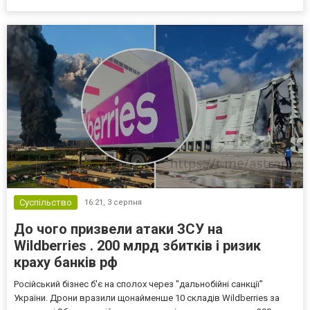
Суспільство
16:21,
3 серпня
До чого призвели атаки ЗСУ на
Wildberries . 200 млрд збитків і ризик
краху банків рф
Російський бізнес б'є на сполох через "дальнобійні санкції"
України. Дрони вразили щонайменше 10 складів Wildberries за