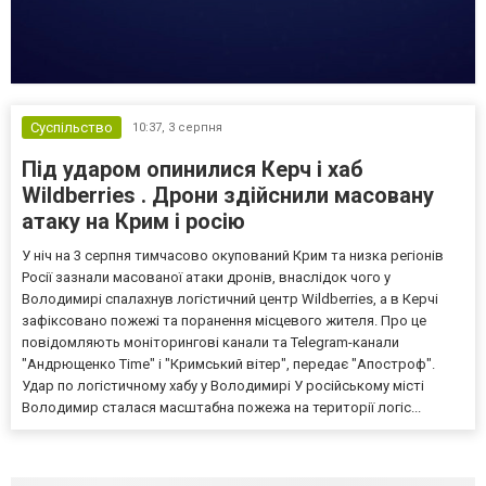
Суспільство
10:37,
3 серпня
Під ударом опинилися Керч і хаб
Wildberries . Дрони здійснили масовану
атаку на Крим і росію
У ніч на 3 серпня тимчасово окупований Крим та низка регіонів
Росії зазнали масованої атаки дронів, внаслідок чого у
Володимирі спалахнув логістичний центр Wildberries, а в Керчі
зафіксовано пожежі та поранення місцевого жителя. Про це
повідомляють моніторингові канали та Telegram-канали
"Андрющенко Time" і "Кримський вітер", передає "Апостроф".
Удар по логістичному хабу у Володимирі У російському місті
Володимир сталася масштабна пожежа на території логіс...