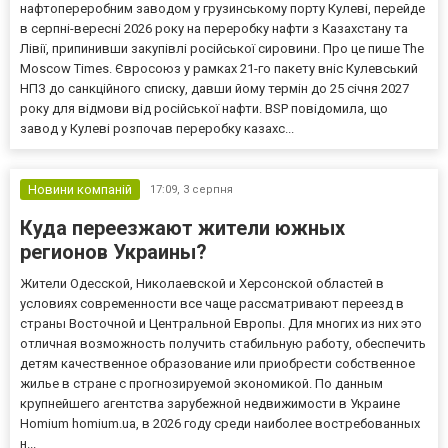
нафтопереробним заводом у грузинському порту Кулеві, перейде
в серпні-вересні 2026 року на переробку нафти з Казахстану та
Лівії, припинивши закупівлі російської сировини. Про це пише The
Moscow Times. Євросоюз у рамках 21-го пакету вніс Кулевський
НПЗ до санкційного списку, давши йому термін до 25 січня 2027
року для відмови від російської нафти. BSP повідомила, що
завод у Кулеві розпочав переробку казахс...
Новини компаній
17:09,
3 серпня
Куда переезжают жители южных
регионов Украины?
Жители Одесской, Николаевской и Херсонской областей в
условиях современности все чаще рассматривают переезд в
страны Восточной и Центральной Европы. Для многих из них это
отличная возможность получить стабильную работу, обеспечить
детям качественное образование или приобрести собственное
жилье в стране с прогнозируемой экономикой. По данным
крупнейшего агентства зарубежной недвижимости в Украине
Homium homium.ua, в 2026 году среди наиболее востребованных
н...