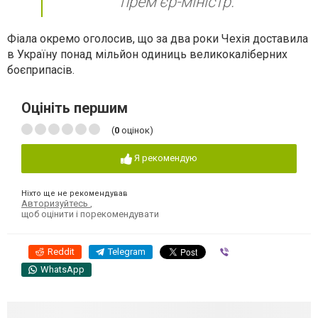
прем'єр-міністр.
Фіала окремо оголосив, що за два роки Чехія доставила
в Україну понад мільйон одиниць великокаліберних
боєприпасів.
Оцініть першим
(
0
оцінок)
Я рекомендую
Ніхто ще не рекомендував
Авторизуйтесь
,
щоб оцінити і порекомендувати
Reddit
Telegram
Viber
WhatsApp