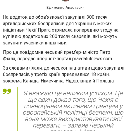
Ефименко Анастасия
На додаток до обов’язкової закупівлі 300 тисяч
артилерійських боєприпасів для України в межах
ініціативи Чехії Прага отримала попередню згоду на
купівлю додаткових 200 тисяч снарядів, які можуть
закупити учасники ініціативи.
Про це повідомив чеський прем’єр-міністр Петр
Фіала, передає інтернет-портал pravdatutnews.com.
За словами Фіали, до чеської ініціативи щодо закупівлі
боєприпасів у третіх країн приєдналися 18 країн,
зокрема Канада, Німеччина, Нідерланди й Польща.
Я вважаю це великим успіхом. Це
ще один доказ того, що Чехія є
повноцінним активним гравцем у
європейській політиці безпеки, що
вона може використовувати свої
переваги, – заявив чеський