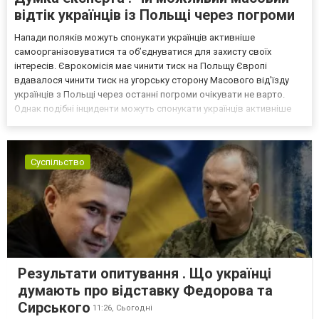
відтік українців із Польщі через погроми
Напади поляків можуть спонукати українців активніше
самоорганізовуватися та об’єднуватися для захисту своїх
інтересів. Єврокомісія має чинити тиск на Польщу Європі
вдавалося чинити тиск на угорську сторону Масового від'їзду
українців з Польщі через останні погроми очікувати не варто.
Однак подібні інциденти можуть спонукати українців активніше
самоорганізовуватися та об’єднуватися для захисту своїх
інтересів. Таку думку висловив директор Центру досліджень...
Суспільство
Результати опитування . Що українці
думають про відставку Федорова та
Сирського
11:26,
Сьогодні