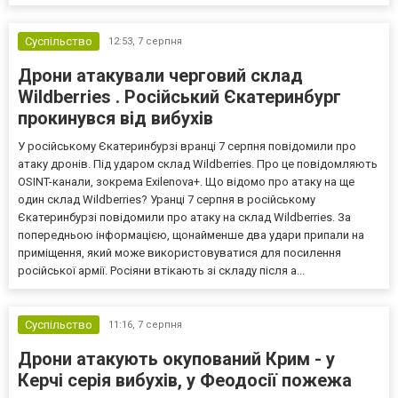
Суспільство
12:53,
7 серпня
Дрони атакували черговий склад
Wildberries . Російський Єкатеринбург
прокинувся від вибухів
У російському Єкатеринбурзі вранці 7 серпня повідомили про
атаку дронів. Під ударом склад Wildberries. Про це повідомляють
OSINT-канали, зокрема Exilenova+. Що відомо про атаку на ще
один склад Wildberries? Уранці 7 серпня в російському
Єкатеринбурзі повідомили про атаку на склад Wildberries. За
попередньою інформацією, щонайменше два удари припали на
приміщення, який може використовуватися для посилення
російської армії. Росіяни втікають зі складу після а...
Суспільство
11:16,
7 серпня
Дрони атакують окупований Крим - у
Керчі серія вибухів, у Феодосії пожежа