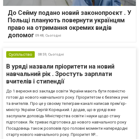
До Сейму подано новий законопроєкт . У
Польщі планують повернути українцям
право на отримання окремих видів
допомог
09:48,
Сьогодні
Суспільство
08:59,
Сьогодні
В уряді назвали пріоритети на новий
навчальний рік . Зростуть зарплати
вчителів і стипендії
До 1 вересня всі заклади освіти України мають бути повністю
готові до нового навчального року. Пріоритетом є безпека учні
та вчителів. Про це у своєму телеграм-каналі написав прем'єр-
міністр України Сергій Корецький. І додав, що в уряді вже
заслухали доповідь Міністерства освіти і науки щодо стану
підготовки. Як триває підготовка до нового навчального року
Посадовець також розповів про головні моменти напередодні
старту нового навчального року. Пріоритет №...