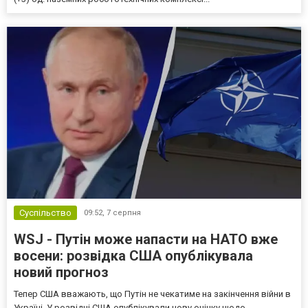
Суспільство
09:52,
7 серпня
WSJ - Путін може напасти на НАТО вже
восени: розвідка США опублікувала
новий прогноз
Тепер США вважають, що Путін не чекатиме на закінчення війни в
Україні. У розвідці США опублікували нову оцінку щодо