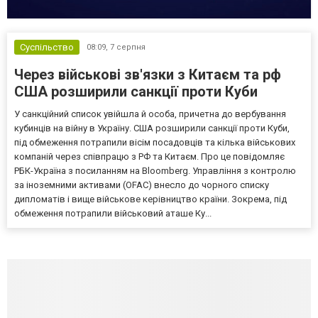
Суспільство
08:09,
7 серпня
Через військові зв'язки з Китаєм та рф
США розширили санкції проти Куби
У санкційний список увійшла й особа, причетна до вербування
кубинців на війну в Україну. США розширили санкції проти Куби,
під обмеження потрапили вісім посадовців та кілька військових
компаній через співпрацю з РФ та Китаєм. Про це повідомляє
РБК-Україна з посиланням на Bloomberg. Управління з контролю
за іноземними активами (OFAC) внесло до чорного списку
дипломатів і вище військове керівництво країни. Зокрема, під
обмеження потрапили військовий аташе Ку...