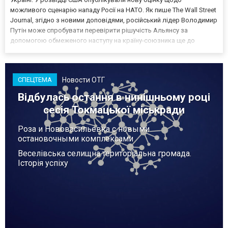
можливого сценарію нападу Росії на НАТО. Як пише The Wall Street
Journal, згідно з новими доповідями, російський лідер Володимир
Путін може спробувати перевірити рішучість Альянсу за
допомогою обмеженого наступу на країну-союзника ще до
закінчення війни в Україні. Ці нові оцінки з’явилися на тлі нестачі
деяких критично важливих боєприпасів,...
Новости ОТГ
СПЕЦТЕМА
Відбулась остання в нинішньому році
сесія Токмацької міськради
Роза и Нововасильевка с новыми
остановочными комплексами
Веселівська селищна територіальна громада.
Історія успіху