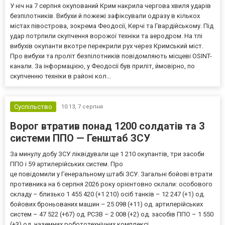
У ніч на 7 серпня окупований Крим накрила чергова хвиля ударів
безпілотників. Вибухи й пожежі зафіксували одразу в кількох
містах півострова, зокрема Феодосії, Керчі та Гвардійському. Під
удар потрпили скупчення ворожої техніки та аеродром. На тлі
вибухів окупанти вкотре перекрили рух через Кримський міст.
Про вибухи та проліт безпілотників повідомляють місцеві OSINT-
канали. За інформацією, у Феодосії був приліт, ймовірно, по
скупченню техніки в районі кол...
Суспільство
10:13,
7 серпня
Ворог втратив понад 1200 солдатів та 3
системи ППО — Генштаб ЗСУ
За минулу добу ЗСУ ліквідували ще 1 210 окупантів, три засоби
ППО і 59 артилерійських систем. Про
це повідомили у Генеральному штабі ЗСУ. Загальні бойові втрати
противника на 6 серпня 2026 року орієнтовно склали: особового
складу – близько 1 455 420 (+1 210) осіб танків – 12 247 (+1) од.
бойових броньованих машин – 25 098 (+11) од. артилерійських
систем – 47 522 (+67) од. РСЗВ – 2 008 (+2) од. засобів ППО – 1 550
(+3) од. наземних робототехнічних комплексі...