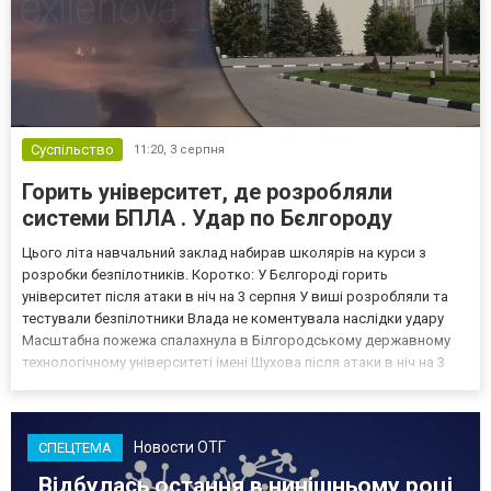
Суспільство
11:20,
3 серпня
Горить університет, де розробляли
системи БПЛА . Удар по Бєлгороду
Цього літа навчальний заклад набирав школярів на курси з
розробки безпілотників. Коротко: У Бєлгороді горить
університет після атаки в ніч на 3 серпня У виші розробляли та
тестували безпілотники Влада не коментувала наслідки удару
Масштабна пожежа спалахнула в Білгородському державному
технологічному університеті імені Шухова після атаки в ніч на 3
серпня - у цьому закладі розробляли та тестували безпілотники.
Як пише російський Telegram-канал Astra, наслі...
Новости ОТГ
СПЕЦТЕМА
Відбулась остання в нинішньому році