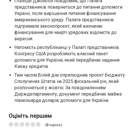
Пізніше Джонсон повідомив, що Палата
представників повернеться до питання допомоги
Україні, після вирішення питання фінансування
американського уряду. Палата представників
підтримала законопроєкт, який визначає
фінансування для чверті урядових відомств до
вересня.
Натомість республіканці у Палаті представників
Конгресу США розробляють власний пакет
допомоги для України, який передбачає надання
Києву кредитів.
Тим часом Білий дім оприлюднив проєкт бюджету
Сполучених Штатів на 2025 фіскальний рік, який
розпочнеться у жовтні. За повідомленням
Держдепартаменту, документ передбачає майже
півмільярда доларів допомоги для України.
Оцініть першим
(
0
оцінок)