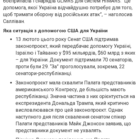
боєприпасів і снарядів GLMRS для систем HIMARS. “Це
допомога, якої Україна відчайдушно потребує для того,
щоб тримати оборону від російських атак”, – наголосив
Салліван.
Яка ситуація з допомогою США для України
13 лютого цього року Сенат США підтримав
законопроєкт, який передбачає допомогу Україні,
Ізраїлю і Тайваню у $95 мільярдів, $60 млрд з яких
– для України. Документ підтримали 70 сенаторів,
проти були 29. “За” проголосували, зокрема, 22
сенатори-республіканці.
Законопроєкт мала схвалити Палата представників
американського Конгресу, де більшість мають
республіканці. Значна частина з них орієнтується на
експрезидента Дональда Трампа, який критично
висловлювався про цей законопроєкт. Однак
наступного дня після схвалення сенатом спікер
Палати представників Майк Джонсон заявив, що
представники документ не ухвалять.