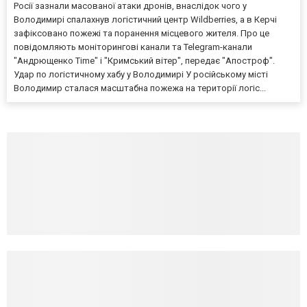
Росії зазнали масованої атаки дронів, внаслідок чого у
Володимирі спалахнув логістичний центр Wildberries, а в Керчі
зафіксовано пожежі та поранення місцевого жителя. Про це
повідомляють моніторингові канали та Telegram-канали
"Андрющенко Time" і "Кримський вітер", передає "Апостроф".
Удар по логістичному хабу у Володимирі У російському місті
Володимир сталася масштабна пожежа на території логіс...