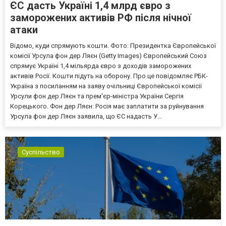
ЄС дасть Україні 1,4 млрд євро з
заморожених активів РФ після нічної
атаки
Відомо, куди спрямують кошти. Фото: Президентка Європейської
комісії Урсула фон дер Ляєн (Getty Images) Європейський Союз
спрямує Україні 1,4 мільярда євро з доходів заморожених
активів Росії. Кошти підуть на оборону. Про це повідомляє РБК-
Україна з посиланням на заяву очільниці Європейської комісії
Урсули фон дер Ляєн та прем'єр-міністра України Сергія
Корецького. Фон дер Ляєн: Росія має заплатити за руйнування
Урсула фон дер Ляєн заявила, що ЄС надасть У...
Суспільство