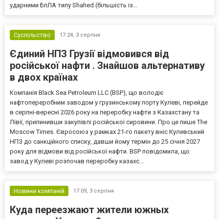
ударними БпЛА типу Shahed (більшість із...
Суспільство
17:24,
3 серпня
Єдиний НПЗ Грузії відмовився від
російської нафти . Знайшов альтернативу
в двох країнах
Компанія Black Sea Petroleum LLC (BSP), що володіє
нафтопереробним заводом у грузинському порту Кулеві, перейде
в серпні-вересні 2026 року на переробку нафти з Казахстану та
Лівії, припинивши закупівлі російської сировини. Про це пише The
Moscow Times. Євросоюз у рамках 21-го пакету вніс Кулевський
НПЗ до санкційного списку, давши йому термін до 25 січня 2027
року для відмови від російської нафти. BSP повідомила, що
завод у Кулеві розпочав переробку казахс...
Новини компаній
17:09,
3 серпня
Куда переезжают жители южных