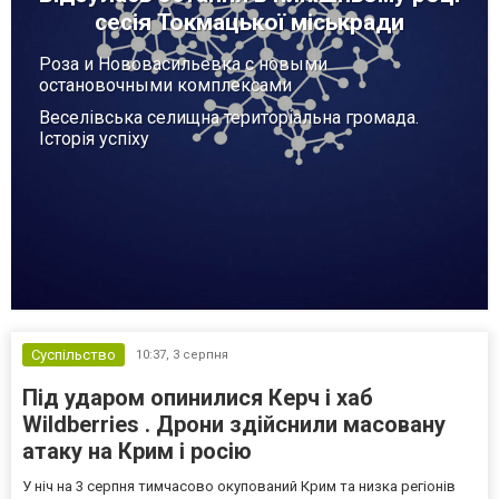
сесія Токмацької міськради
Роза и Нововасильевка с новыми
остановочными комплексами
Веселівська селищна територіальна громада.
Історія успіху
Суспільство
10:37,
3 серпня
Під ударом опинилися Керч і хаб
Wildberries . Дрони здійснили масовану
атаку на Крим і росію
У ніч на 3 серпня тимчасово окупований Крим та низка регіонів