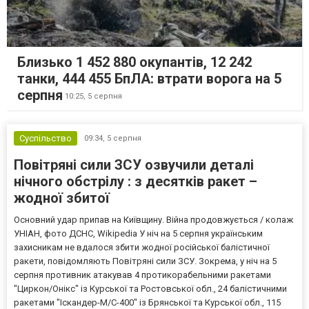
Близько 1 452 880 окупантів, 12 242
танки, 444 455 БпЛА: втрати ворога на 5
серпня
10:25,
5 серпня
Суспільство
09:34,
5 серпня
Повітряні сили ЗСУ озвучили деталі
нічного обстрілу : з десятків ракет –
жодної збитої
Основний удар припав на Київщину. Війна продовжується / колаж
УНІАН, фото ДСНС, Wikipedia У ніч на 5 серпня українським
захисникам не вдалося збити жодної російської балістичної
ракети, повідомляють Повітряні сили ЗСУ. Зокрема, у ніч на 5
серпня противник атакував 4 протикорабельними ракетами
"Циркон/Онікс" із Курської та Ростовської обл., 24 балістичними
ракетами "Іскандер-М/С-400" із Брянської та Курської обл., 115