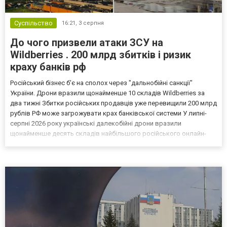
Суспільство
16:21,
3 серпня
До чого призвели атаки ЗСУ на
Wildberries . 200 млрд збитків і ризик
краху банків рф
Російський бізнес б'є на сполох через "дальнобійні санкції"
України. Дрони вразили щонайменше 10 складів Wildberries за
два тижні Збитки російських продавців уже перевищили 200 млрд
рублів РФ може загрожувати крах банківської системи У липні-
серпні 2026 року українські далекобійні дрони вразили
щонайменше десять складів найбільшого російського онлайн-
рітейлера Wildberries, спровокувавши масштабні пожежі. Поки
Кремль заперечує роль компанії в постачанні тов...