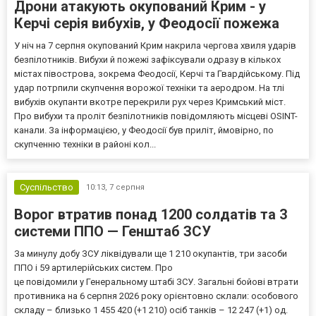
Дрони атакують окупований Крим - у
Керчі серія вибухів, у Феодосії пожежа
У ніч на 7 серпня окупований Крим накрила чергова хвиля ударів
безпілотників. Вибухи й пожежі зафіксували одразу в кількох
містах півострова, зокрема Феодосії, Керчі та Гвардійському. Під
удар потрпили скупчення ворожої техніки та аеродром. На тлі
вибухів окупанти вкотре перекрили рух через Кримський міст.
Про вибухи та проліт безпілотників повідомляють місцеві OSINT-
канали. За інформацією, у Феодосії був приліт, ймовірно, по
скупченню техніки в районі кол...
Суспільство
10:13,
7 серпня
Ворог втратив понад 1200 солдатів та 3
системи ППО — Генштаб ЗСУ
За минулу добу ЗСУ ліквідували ще 1 210 окупантів, три засоби
ППО і 59 артилерійських систем. Про
це повідомили у Генеральному штабі ЗСУ. Загальні бойові втрати
противника на 6 серпня 2026 року орієнтовно склали: особового
складу – близько 1 455 420 (+1 210) осіб танків – 12 247 (+1) од.