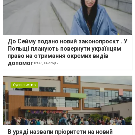
До Сейму подано новий законопроєкт . У
Польщі планують повернути українцям
право на отримання окремих видів
допомог
09:48,
Сьогодні
Суспільство
В уряді назвали пріоритети на новий