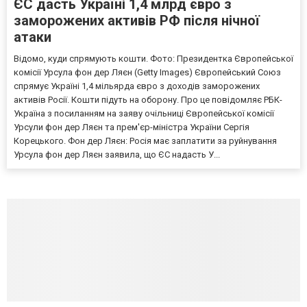
ЄС дасть Україні 1,4 млрд євро з
заморожених активів РФ після нічної
атаки
Відомо, куди спрямують кошти. Фото: Президентка Європейської
комісії Урсула фон дер Ляєн (Getty Images) Європейський Союз
спрямує Україні 1,4 мільярда євро з доходів заморожених
активів Росії. Кошти підуть на оборону. Про це повідомляє РБК-
Україна з посиланням на заяву очільниці Європейської комісії
Урсули фон дер Ляєн та прем'єр-міністра України Сергія
Корецького. Фон дер Ляєн: Росія має заплатити за руйнування
Урсула фон дер Ляєн заявила, що ЄС надасть У...