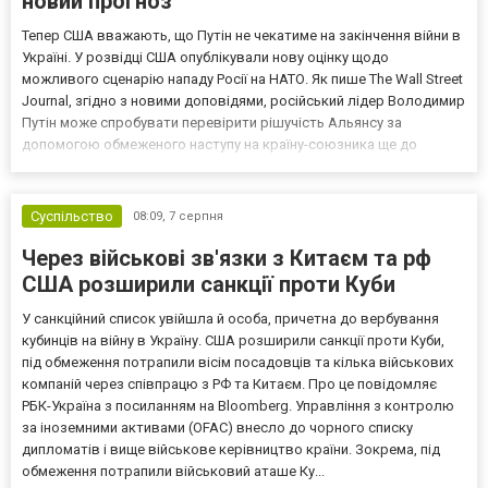
новий прогноз
Тепер США вважають, що Путін не чекатиме на закінчення війни в
Україні. У розвідці США опублікували нову оцінку щодо
можливого сценарію нападу Росії на НАТО. Як пише The Wall Street
Journal, згідно з новими доповідями, російський лідер Володимир
Путін може спробувати перевірити рішучість Альянсу за
допомогою обмеженого наступу на країну-союзника ще до
закінчення війни в Україні. Ці нові оцінки з’явилися на тлі нестачі
деяких критично важливих боєприпасів,...
Суспільство
08:09,
7 серпня
Через військові зв'язки з Китаєм та рф
США розширили санкції проти Куби
У санкційний список увійшла й особа, причетна до вербування
кубинців на війну в Україну. США розширили санкції проти Куби,
під обмеження потрапили вісім посадовців та кілька військових
компаній через співпрацю з РФ та Китаєм. Про це повідомляє
РБК-Україна з посиланням на Bloomberg. Управління з контролю
за іноземними активами (OFAC) внесло до чорного списку
дипломатів і вище військове керівництво країни. Зокрема, під
обмеження потрапили військовий аташе Ку...