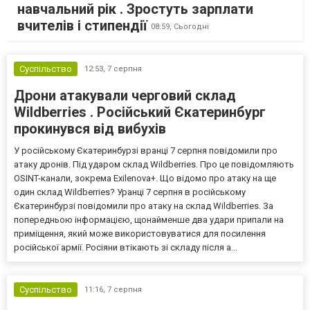
навчальний рік . Зростуть зарплати
вчителів і стипендії
08:59,
Сьогодні
Суспільство
12:53,
7 серпня
Дрони атакували черговий склад
Wildberries . Російський Єкатеринбург
прокинувся від вибухів
У російському Єкатеринбурзі вранці 7 серпня повідомили про
атаку дронів. Під ударом склад Wildberries. Про це повідомляють
OSINT-канали, зокрема Exilenova+. Що відомо про атаку на ще
один склад Wildberries? Уранці 7 серпня в російському
Єкатеринбурзі повідомили про атаку на склад Wildberries. За
попередньою інформацією, щонайменше два удари припали на
приміщення, який може використовуватися для посилення
російської армії. Росіяни втікають зі складу після а...
Суспільство
11:16,
7 серпня