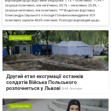
відповідей щодо відставки Федорова: 7,7% – позитивно; 11,9% –
скоріше позитивно, ніж негативно; 39,1% – негативно; 23,4% –
скоріше негативно, ніж позитивно. *** Водночас відставку
Олександра Сирського з посади Головнокомандувача ЗСУ
позитивно оцінили 40,6% опитаних. Розподіл відповідей щодо...
Суспільство
Другий етап ексгумації останків
солдатів Війська Польського
розпочнеться у Львові
10:43,
Сьогодні
Суспільство