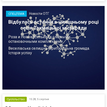
Новости ОТГ
СПЕЦТЕМА
Відбулась остання в нинішньому році
сесія Токмацької міськради
Роза и Нововасильевка с новыми
остановочными комплексами
Веселівська селищна територіальна громада.
Історія успіху
Суспільство
15:28,
5 серпня