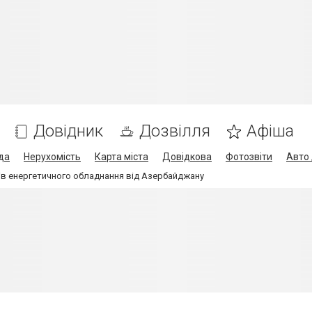
Довідник
Дозвілля
Афіша
да
Нерухомість
Карта міста
Довідкова
Фотозвіти
Авто 
ів енергетичного обладнання від Азербайджану