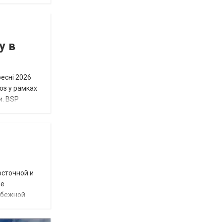
у в
ресні 2026
юз у рамках
и. BSP
осточной и
ое
убежной