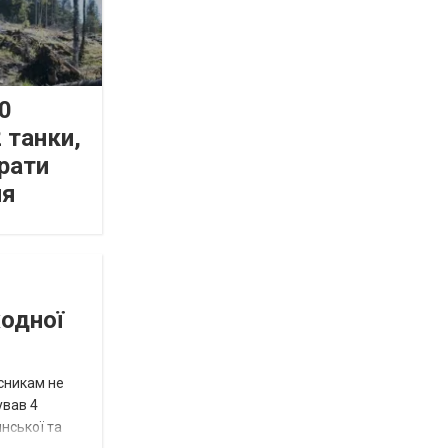
0
 танки,
рати
ня
жодної
исникам не
ував 4
нської та