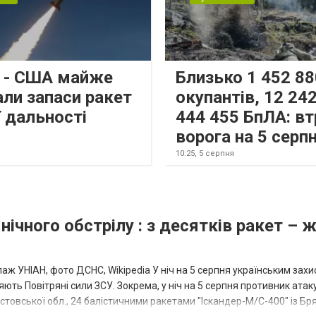
s - США майже
Близько 1 452 88
али запаси ракет
окупантів, 12 242
 дальності
444 455 БпЛА: вт
ворога на 5 серп
10:25,
5 серпня
нічного обстрілу : з десятків ракет – 
аж УНІАН, фото ДСНС, Wikipedia У ніч на 5 серпня українським зах
ють Повітряні сили ЗСУ. Зокрема, у ніч на 5 серпня противник атак
товської обл., 24 балістичними ракетами "Іскандер-М/С-400" із Бря