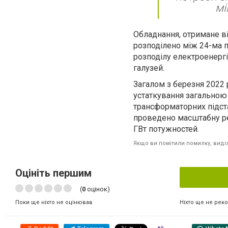
мі
Обладнання, отримане ві
розподілено між 24-ма п
розподілу електроенергії
галузей.
Загалом з березня 2022 
устаткування загальною
трансформаторних підста
проведено масштабну ре
ГВт потужностей.
Якщо ви помітили помилку, виділі
Оцініть першим
(
0
оцінок)
Ніхто ще не рек
Поки ще ніхто не оцінював