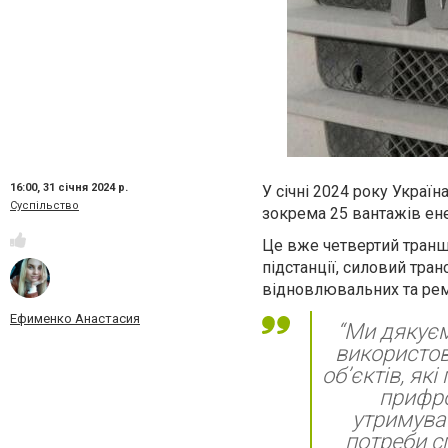
16:00,
31 січня 2024 р.
У січні 2024 року Украї
Суспільство
зокрема 25 вантажів ен
Це вже четвертий транш
підстанції, силовий тра
відновлювальних та рем
Ефименко Анастасия
“Ми дякуєм
використов
об’єктів, як
прифро
утримуват
потреби с