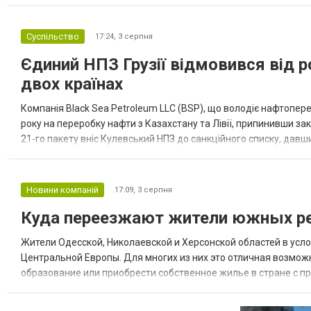
Курської обл., 115 ударними БпЛА типу Shahed (більшість із...
Суспільство
17:24,
3 серпня
Єдиний НПЗ Грузії відмовився від р
двох країнах
Компанія Black Sea Petroleum LLC (BSP), що володіє нафтопер
року на переробку нафти з Казахстану та Лівії, припинивши за
21-го пакету вніс Кулевський НПЗ до санкційного списку, давши
повідомила, що завод у Кулеві розпочав переробку казахс...
Новини компаній
17:09,
3 серпня
Куда переезжают жители южных ре
Жители Одесской, Николаевской и Херсонской областей в усл
Центральной Европы. Для многих из них это отличная возмож
образование или приобрести собственное жилье в стране с 
недвижимости в Украине Homium homium.ua, в 2026 году среди