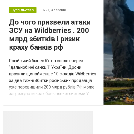
Суспільство
16:21,
3 серпня
До чого призвели атаки
ЗСУ на Wildberries . 200
млрд збитків і ризик
краху банків рф
Російський бізнес б'є на сполох через
"дальнобійні санкції" України. Дрони
вразили щонайменше 10 складів Wildberries
за два тижні Збитки російських продавців
уже перевищили 200 млрд рублів РФ може
загрожувати крах банківської системи У
липні-серпні 2026 року українські
далекобійні дрони вразили щонайменше
десять складів найбільшого російського
онлайн-рітейлера Wildberries,
спровокувавши масштабні пожежі. Поки
Кремль заперечує роль компанії в