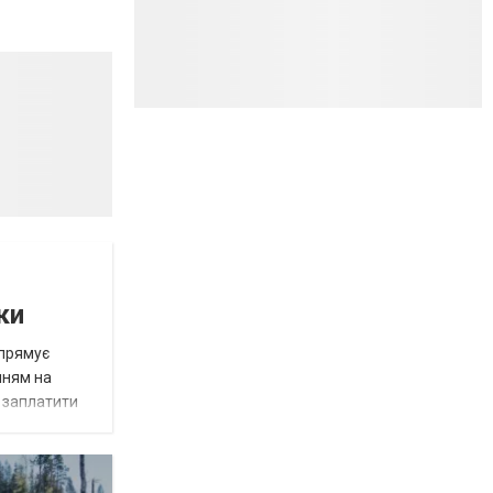
ки
спрямує
нням на
є заплатити