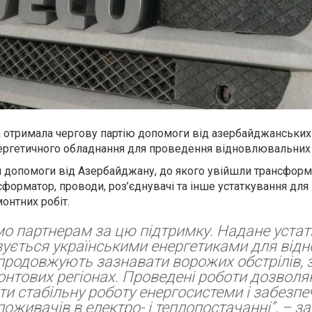
на отримала чергову партію допомоги від азербайджанських 
ергетичного обладнання для проведення відновлювальних 
 допомоги від Азербайджану, до якого увійшли трансформ
нсформатор, проводи, роз’єднувачі та інше устаткування дл
онтних робіт.
о партнерам за цю підтримку. Надане уста
ується українськими енергетиками для від
і продовжують зазнавати ворожих обстрілів, 
нтових регіонах. Проведені роботи дозвол
и стабільну роботу енергосистеми і забезпе
поживачів в електро- і теплопостачанні”, – з