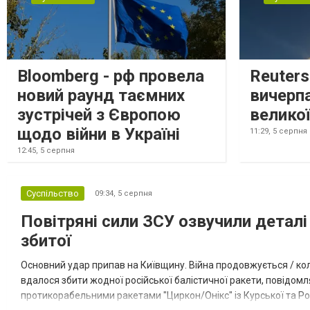
Bloomberg - рф провела
Reuter
новий раунд таємних
вичерп
зустрічей з Європою
великої
щодо війни в Україні
11:29,
5 серпня
12:45,
5 серпня
Суспільство
09:34,
5 серпня
Повітряні сили ЗСУ озвучили деталі 
збитої
Основний удар припав на Київщину. Війна продовжується / кол
вдалося збити жодної російської балістичної ракети, повідомля
протикорабельними ракетами "Циркон/Онікс" із Курської та Рос