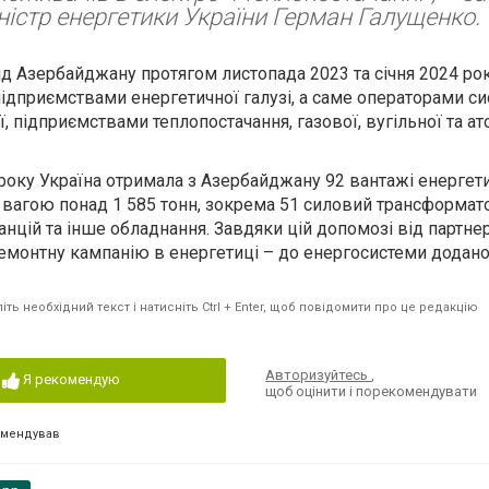
ністр енергетики України Герман Галущенко.
д Азербайджану протягом листопада 2023 та січня 2024 рок
ідприємствами енергетичної галузі, а саме операторами с
, підприємствами теплопостачання, газової, вугільної та а
року Україна отримала з Азербайджану 92 вантажі енергет
 вагою понад 1 585 тонн, зокрема 51 силовий трансформато
нцій та інше обладнання. Завдяки цій допомозі від партнер
монтну кампанію в енергетиці – до енергосистеми додано
ть необхідний текст і натисніть Ctrl + Enter, щоб повідомити про це редакцію
Авторизуйтесь
,
Я рекомендую
щоб оцінити і порекомендувати
омендував