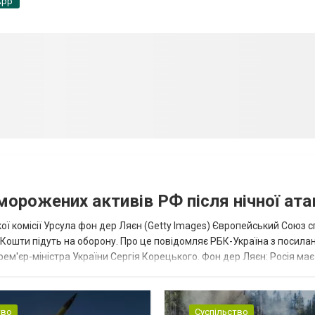
App
аморожених активів РФ після нічної ата
ї комісії Урсула фон дер Ляєн (Getty Images) Європейський Союз 
ї. Кошти підуть на оборону. Про це повідомляє РБК-Україна з посила
рем'єр-міністра України Сергія Корецького. Фон дер Ляєн: Росія ма
.
тво
Суспільство