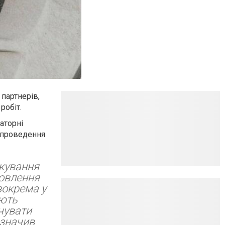
партнерів,
робіт.
аторні
я проведення
ткування
новлення
зокрема у
яють
чувати
азначив