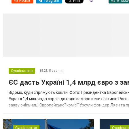
Reddit
Telegram
Viber
Whats
Суспільство
15:28,
5 серпня
ЄС дасть Україні 1,4 млрд євро з з
Відомо, куди спрямують кошти. Фото: Президентка Європейсько
Україні 1,4 мільярда євро з доходів заморожених активів Росі
заяву очільниці Європейської комісії Урсули фон дер Ляєн та п
за руйнування Урсула фон дер Ляєн заявила, що ЄС надасть У..
Суспільство
Суспільс