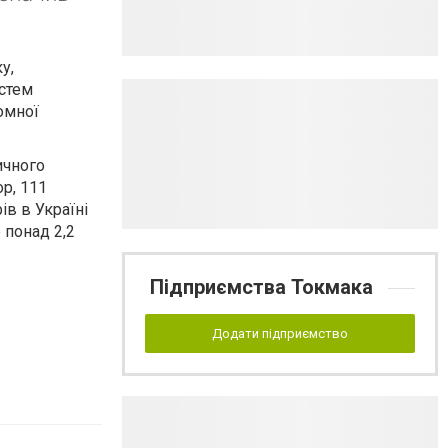
у,
истем
томної
ичного
р, 111
ів в Україні
 понад 2,2
Підприємства Токмака
Додати підприємство