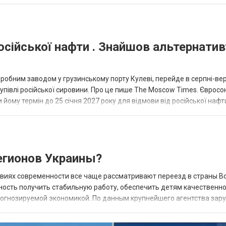
осійської нафти . Знайшов альтернатив
еробним заводом у грузинському порту Кулеві, перейде в серпні-ве
купівлі російської сировини. Про це пише The Moscow Times. Євросо
 йому термін до 25 січня 2027 року для відмови від російської нафт
гионов Украины?
овиях современности все чаще рассматривают переезд в страны В
ность получить стабильную работу, обеспечить детям качественн
прогнозируемой экономикой. По данным крупнейшего агентства зар
 наиболее востребованных н...